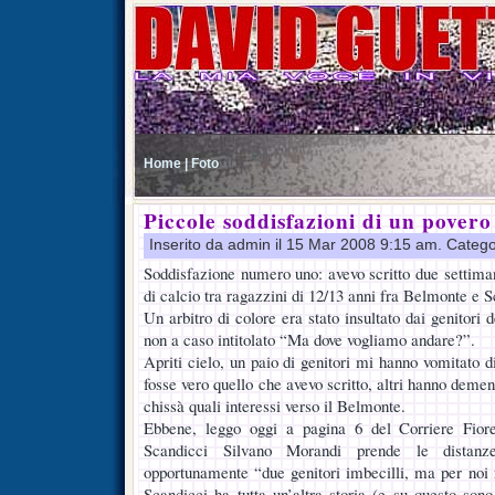
Home |
Foto
Piccole soddisfazioni di un povero
Inserito da admin il 15 Mar 2008 9:15 am. Catego
Soddisfazione numero uno: avevo scritto due settiman
di calcio tra ragazzini di 12/13 anni fra Belmonte e S
Un arbitro di colore era stato insultato dai genitori 
non a caso intitolato “Ma dove vogliamo andare?”.
Apriti cielo, un paio di genitori mi hanno vomitato d
fosse vero quello che avevo scritto, altri hanno deme
chissà quali interessi verso il Belmonte.
Ebbene, leggo oggi a pagina 6 del Corriere Fiore
Scandicci Silvano Morandi prende le distanz
opportunamente “due genitori imbecilli, ma per noi 
Scandicci ha tutta un’altra storia (e su questo son