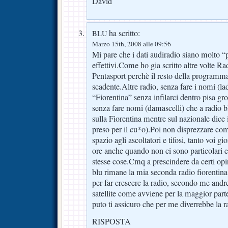
David
ha scritto:
BLU
Marzo 15th, 2008 alle 09:56
Mi pare che i dati audiradio siano molto “
effettivi.Come ho gia scritto altre volte Ra
Pentasport perchè il resto della programm
scadente.Altre radio, senza fare i nomi (la
“Fiorentina” senza infilarci dentro pisa gro
senza fare nomi (damascelli) che a radio b
sulla Fiorentina mentre sul nazionale dice i
preso per il cu*o).Poi non disprezzare co
spazio agli ascoltatori e tifosi, tanto voi gi
ore anche quando non ci sono particolari e
stesse cose.Cmq a prescindere da certi opin
blu rimane la mia seconda radio fiorentina(
per far crescere la radio, secondo me andr
satellite come avviene per la maggior part
puto ti assicuro che per me diverrebbe la 
RISPOSTA