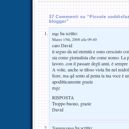
37 Commenti su “Piccole soddisfaz
blogger”
ha scritto:
mgc
Marzo 15th, 2008 alle 09:40
caro David
ti seguo da un’eternità e sono cresciuto co
sia come giornalista che come uomo. La p
lavoro, con il passare degli anni, è sempre l
A volte, anche se tifoso viola fin nel midol
fiore, ma qd sento al penta la tua voce è u
apoditticamente grazie
mgc
RISPOSTA
Troppo buono, grazie
David
ha scritto:
Tommyconsu