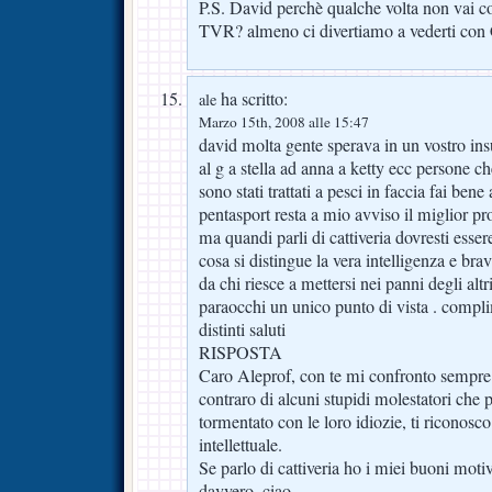
P.S. David perchè qualche volta non vai co
TVR? almeno ci divertiamo a vederti con Ci
ha scritto:
ale
Marzo 15th, 2008 alle 15:47
david molta gente sperava in un vostro ins
al g a stella ad anna a ketty ecc persone c
sono stati trattati a pesci in faccia fai bene 
pentasport resta a mio avviso il miglior 
ma quandi parli di cattiveria dovresti essere
cosa si distingue la vera intelligenza e br
da chi riesce a mettersi nei panni degli al
paraocchi un unico punto di vista . complim
distinti saluti
RISPOSTA
Caro Aleprof, con te mi confronto sempre v
contraro di alcuni stupidi molestatori che
tormentato con le loro idiozie, ti riconosc
intellettuale.
Se parlo di cattiveria ho i miei buoni motiv
davvero, ciao,