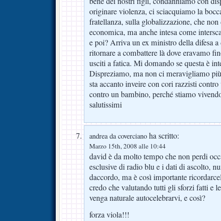
bene dei nostri figli, condanniamo con dis
originare violenza, ci sciacquiamo la bocca
fratellanza, sulla globalizzazione, che non
economica, ma anche intesa come interscam
e poi? Arriva un ex ministro della difesa a
ritornare a combattere là dove eravamo fin
usciti a fatica. Mi domando se questa è in
Dispreziamo, ma non ci meravigliamo più 
sta accanto inveire con cori razzisti contro 
contro un bambino, perché stiamo vivendo l’
salutissimi
ha scritto:
andrea da coverciano
Marzo 15th, 2008 alle 10:44
david è da molto tempo che non perdi occa
esclusive di radio blu e i dati di ascolto, 
daccordo, ma è così importante ricordarce
credo che valutando tutti gli sforzi fatti e 
venga naturale autocelebrarvi, e così?
forza viola!!!