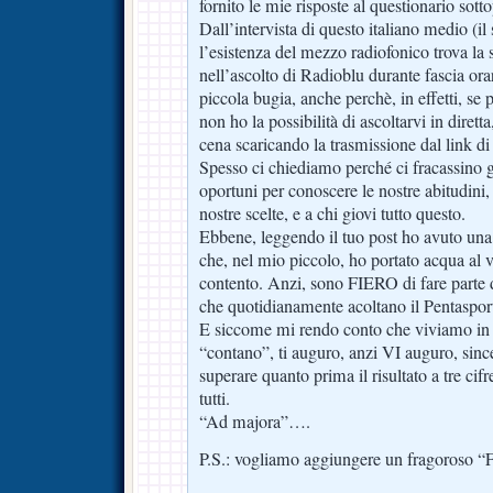
fornito le mie risposte al questionario sott
Dall’intervista di questo italiano medio (il
l’esistenza del mezzo radiofonico trova la
nell’ascolto di Radioblu durante fascia ora
piccola bugia, anche perchè, in effetti, se
non ho la possibilità di ascoltarvi in dirett
cena scaricando la trasmissione dal link d
Spesso ci chiediamo perché ci fracassino g
oportuni per conoscere le nostre abitudini, 
nostre scelte, e a chi giovi tutto questo.
Ebbene, leggendo il tuo post ho avuto una
che, nel mio piccolo, ho portato acqua al 
contento. Anzi, sono FIERO di fare parte d
che quotidianamente acoltano il Pentaspor
E siccome mi rendo conto che viviamo in
“contano”, ti auguro, anzi VI auguro, sin
superare quanto prima il risultato a tre cifr
tutti.
“Ad majora”….
P.S.: vogliamo aggiungere un fragoros