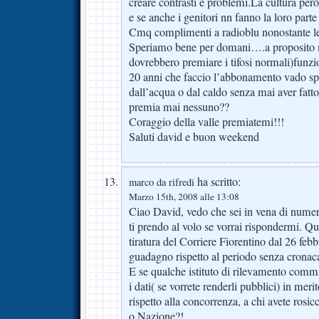
creare contrasti e problemi.La cultura per
e se anche i genitori nn fanno la loro par
Cmq complimenti a radioblu nonostante le t
Speriamo bene per domani….a proposito ma
dovrebbero premiare i tifosi normali)fun
20 anni che faccio l’abbonamento vado spes
dall’acqua o dal caldo senza mai aver fat
premia mai nessuno??
Coraggio della valle premiatemi!!!
Saluti david e buon weekend
ha scritto:
marco da rifredi
Marzo 15th, 2008 alle 13:08
Ciao David, vedo che sei in vena di numeri
ti prendo al volo se vorrai rispondermi. Qu
tiratura del Corriere Fiorentino dal 26 feb
guadagno rispetto al periodo senza cronaca
E se qualche istituto di rilevamento comm
i dati( se vorrete renderli pubblici) in meri
rispetto alla concorrenza, a chi avete rosi
o Nazione?!