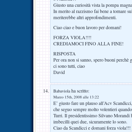
Giusto una curiosità vista la pompa magn
In merito al razzismo fai bene a tornare s
meriterebbe altri approfondimenti.
Ciao ciao e buon lavoro per domani!
FORZA VIOLA!!!!
CREDIAMOCI FINO ALLA FINE!
RISPOSTA
Per ora non si sanno, spero buoni perchè gl
ci sono tutti, ciao
David
ha scritto:
Babaviola
Marzo 15th, 2008 alle 13:22
E’ giusto fare un plauso all’Acv Scandicci,
che seguo sempre molto volentieri quando 
Turri. Il presidentissimo Silvano Morandi h
imbecilli quei due, sicuramente lo sono.
Ciao da Scandicci e domani forza viola!!!