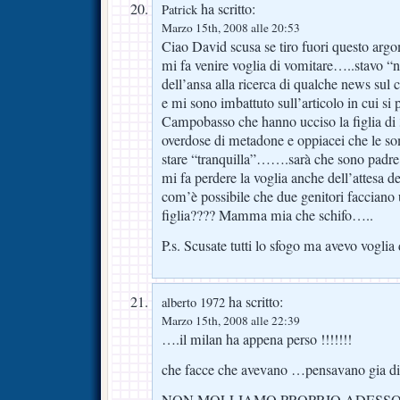
ha scritto:
Patrick
Marzo 15th, 2008 alle 20:53
Ciao David scusa se tiro fuori questo arg
mi fa venire voglia di vomitare…..stavo “n
dell’ansa alla ricerca di qualche news sul c
e mi sono imbattuto sull’articolo in cui si p
Campobasso che hanno ucciso la figlia di
overdose di metadone e oppiacei che le so
stare “tranquilla”…….sarà che sono padre
mi fa perdere la voglia anche dell’attesa 
com’è possibile che due genitori facciano 
figlia???? Mamma mia che schifo…..
P.s. Scusate tutti lo sfogo ma avevo voglia
ha scritto:
alberto 1972
Marzo 15th, 2008 alle 22:39
….il milan ha appena perso !!!!!!!
che facce che avevano …pensavano gia di 
NON MOLLIAMO PROPRIO ADESSO !