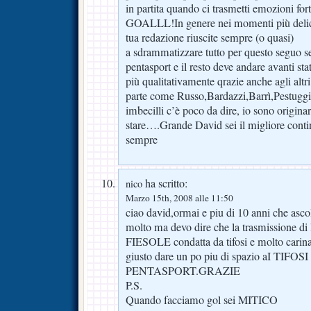
in partita quando ci trasmetti emozioni forti
GOALLL!In genere nei momenti più delicati
tua redazione riuscite sempre (o quasi)
a sdrammatizzare tutto per questo seguo s
pentasport e il resto deve andare avanti st
più qualitativamente qrazie anche agli altri
parte come Russo,Bardazzi,Barrì,Pestuggi
imbecilli c’è poco da dire, io sono origina
stare….Grande David sei il migliore contin
sempre
ha scritto:
nico
Marzo 15th, 2008 alle 11:50
ciao david,ormai e piu di 10 anni che ascol
molto ma devo dire che la trasmissione 
FIESOLE condatta da tifosi e molto carin
giusto dare un po piu di spazio aI TI
PENTASPORT.GRAZIE
P.S.
Quando facciamo gol sei MITICO