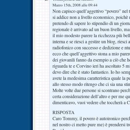
Marzo 15th, 2008 alle 09:44
Non capisco quell’aggettivo “povero” nel t
si addice non a livello economico, poichè
pretendo di sapere lo stipendio di un giorna
regionale è arrivato ad un buon livello, m
il mio modesto parere la ricchezza più bel
interna e se riesci a gestire un blog, riesci 
radiofonico con successo e dedizione e nt
ecco che quell’aggettivo stona a mio parere
dei giovanili fanno da esempio a ciò che h
riguarda te e Corvino ieri ha ascoltato 5 mi
devo dire che è stato fantastico. Io ho sem
avete la medesima caratteristica quale la p
allo stesso modo ritengo che ci sia una sti
Molte volte due persone si scontrano perch
certa considerazione dell’altro e per me qu
dimenticavo, vuoi vedere che toccherà a C
RISPOSTA
Caro Tommy, il povero è autoironico perch
nel nostro ci metto pure me) è prendersi tr