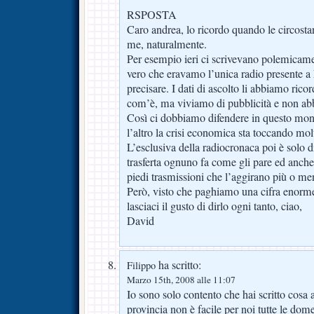
RSPOSTA
Caro andrea, lo ricordo quando le circost
me, naturalmente.
Per esempio ieri ci scrivevano polemicam
vero che eravamo l’unica radio presente a
precisare. I dati di ascolto li abbiamo ricor
com’è, ma viviamo di pubblicità e non ab
Così ci dobbiamo difendere in questo mond
l’altro la crisi economica sta toccando mol
L’esclusiva della radiocronaca poi è solo di
trasferta ognuno fa come gli pare ed anch
piedi trasmissioni che l’aggirano più o m
Però, visto che paghiamo una cifra enorm
lasciaci il gusto di dirlo ogni tanto, ciao,
David
ha scritto:
Filippo
Marzo 15th, 2008 alle 11:07
Io sono solo contento che hai scritto cosa
provincia non è facile per noi tutte le dome