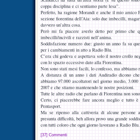
coppa disciplina e ci sentiamo parte lesa”.
Perfetto, ha ragione Morandi e anche il mio amico P
sezione fiorentina dell’Aia: solo due imbecilli, magar
davvero un’altra cosa.
Però mi fa piacere averlo detto per primo che q
imbecilli/incivili e razzisti nell’anima.
Soddisfazione numero due: giusto un anno fa su ques
per i cambiamenti in atto a Radio Blu.
C’era chi godeva e aspettava solo il nostro crollo ne
con lo spazio eccessivo dato alla Fiorentina.
Non sono stati mesi facili, lo confesso, ma abbiamo r
A distanza di un anno i dati Audiradio dicono ch
abbiamo 97.000 ascoltatori nel giorno medio, 3.000 i
2007 e che stiamo mantenendo le nostre posizioni.
Tutte le altre radio che parlano di Fiorentina non sono
Certo, ci piacerebbe fare ancora meglio e tutto è 
Pentasport.
Ma se ripenso alla cattiveria di alcune persone 
presunta difficoltà, beh allora provo una grande soddi
con tutti coloro che ogni giorno lavorano a Radio Blu.
[37] Commenti