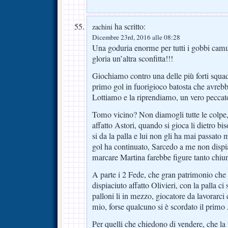
ha scritto:
zachini
Dicembre 23rd, 2016 alle 08:28
Una goduria enorme per tutti i gobbi camu
gloria un’altra sconfitta!!!
Giochiamo contro una delle più forti squadr
primo gol in fuorigioco batosta che avreb
Lottiamo e la riprendiamo, un vero peccat
Tomo vicino? Non diamogli tutte le colpe,
affatto Astori, quando si gioca li dietro bi
si da la palla e lui non gli ha mai passato 
gol ha continuato, Sarcedo a me non disp
marcare Martina farebbe figure tanto chiu
A parte i 2 Fede, che gran patrimonio ch
dispiaciuto affatto Olivieri, con la palla ci 
palloni li in mezzo, giocatore da lavorarc
mio, forse qualcuno si è scordato il pri
Per quelli che chiedono di vendere, che