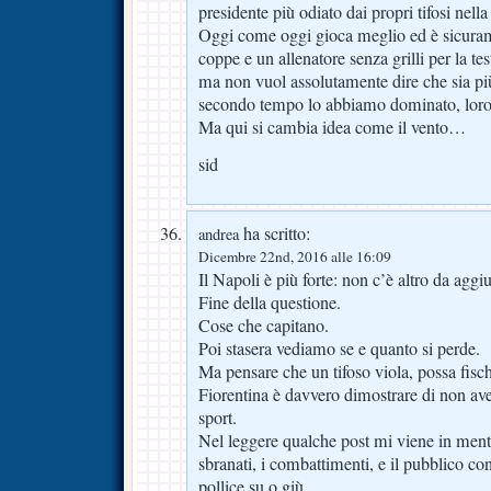
presidente più odiato dai propri tifosi nella
Oggi come oggi gioca meglio ed è sicuram
coppe e un allenatore senza grilli per la tes
ma non vuol assolutamente dire che sia più 
secondo tempo lo abbiamo dominato, loro
Ma qui si cambia idea come il vento…
sid
ha scritto:
andrea
Dicembre 22nd, 2016 alle 16:09
Il Napoli è più forte: non c’è altro da aggi
Fine della questione.
Cose che capitano.
Poi stasera vediamo se e quanto si perde.
Ma pensare che un tifoso viola, possa fischi
Fiorentina è davvero dimostrare di non ave
sport.
Nel leggere qualche post mi viene in mente 
sbranati, i combattimenti, e il pubblico con
pollice su o giù.