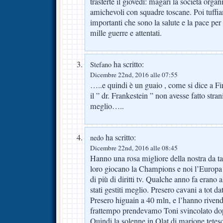
trasferte il giovedì: magari la società organ
amichevoli con squadre toscane. Poi tuffia
importanti che sono la salute e la pace pe
mille guerre e attentati.
ha scritto:
Stefano
Dicembre 22nd, 2016 alle 07:55
…..e quindi è un guaio , come si dice a
il ” dr. Frankestein ” non avesse fatto stra
meglio…..
ha scritto:
nedo
Dicembre 22nd, 2016 alle 08:45
Hanno una rosa migliore della nostra da ta
loro giocano la Champions e noi l’Europ
di più di diritti tv. Qualche anno fa erano a
stati gestiti meglio. Presero cavani a tot dat
Presero higuain a 40 mln, e l’hanno rivend
frattempo prendevamo Toni svincolato dop
Quindi la solenne in Qlat di marione tetes