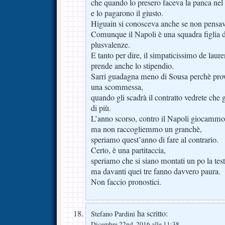
che quando lo presero faceva la panca ne
e lo pagarono il giusto.
Higuain si conosceva anche se non pensavo
Comunque il Napoli è una squadra figlia de
plusvalenze.
E tanto per dire, il simpaticissimo de lauren
prende anche lo stipendio.
Sarri guadagna meno di Sousa perchè prov
una scommessa,
quando gli scadrà il contratto vedrete che
di più.
L’anno scorso, contro il Napoli giocammo 
ma non raccogliemmo un granchè,
speriamo quest’anno di fare al contrario.
Certo, è una partitaccia,
speriamo che si siano montati un po la test
ma davanti quei tre fanno davvero paura.
Non faccio pronostici.
ha scritto:
Stefano Pardini
Dicembre 22nd, 2016 alle 11:38