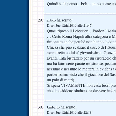
Quindi io la penso…boh…un po come co
ha scritto:
antico
Dicembre 12th, 2016 alle 21:47
Quasi ripreso il Leicester… Pardon l’Atalan
… Certo Roma Napoli altra categoria e Mi
rimontare anche perché non hanno le copp
Chiesa che può scalzare il cocco di P.So
avere fretta co lui e’ giovanissimo. Gonza
avanti. Tata bistrattato per un erroraccio c
ma ha fatto certe parate mostruose, peccat
nessuno e nessuno lo metterà in evidenza 
portierissimo visto che il giocatore del Sass
un paio di metri).
Si spera VIVAMENTE non esca fuori prop
che il cosiddetto sindaco sia davvero infor
ha scritto:
Umberto
Dicembre 12th, 2016 alle 22:18