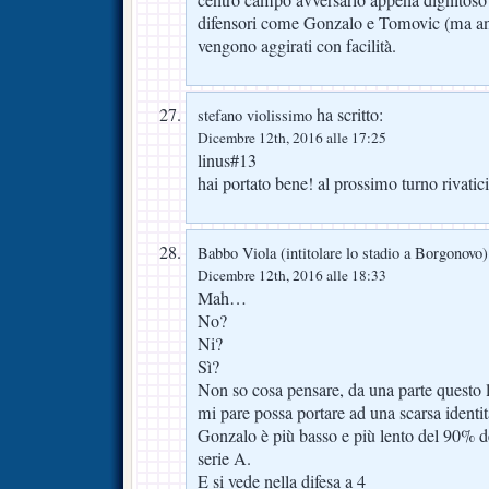
centro campo avversario appena dignitoso 
difensori come Gonzalo e Tomovic (ma anch
vengono aggirati con facilità.
ha scritto:
stefano violissimo
Dicembre 12th, 2016 alle 17:25
linus#13
hai portato bene! al prossimo turno rivatic
Babbo Viola (intitolare lo stadio a Borgonovo)
Dicembre 12th, 2016 alle 18:33
Mah…
No?
Ni?
Sì?
Non so cosa pensare, da una parte questo l
mi pare possa portare ad una scarsa identit
Gonzalo è più basso e più lento del 90% de
serie A.
E si vede nella difesa a 4