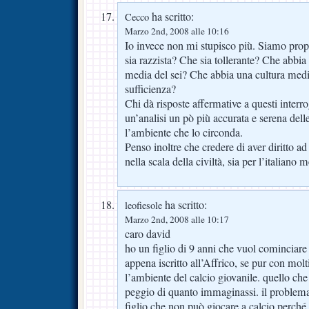
ha scritto:
Cecco
Marzo 2nd, 2008 alle 10:16
Io invece non mi stupisco più. Siamo propr
sia razzista? Che sia tollerante? Che abbia 
media del sei? Che abbia una cultura media
sufficienza?
Chi dà risposte affermative a questi interr
un’analisi un pò più accurata e serena del
l’ambiente che lo circonda.
Penso inoltre che credere di aver diritto a
nella scala della civiltà, sia per l’italiano 
ha scritto:
leofiesole
Marzo 2nd, 2008 alle 10:17
caro david
ho un figlio di 9 anni che vuol cominciare 
appena iscritto all’Affrico, se pur con mol
l’ambiente del calcio giovanile. quello che
peggio di quanto immaginassi. il problem
figlio che non può giocare a calcio perch