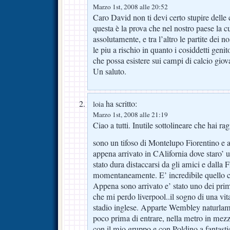
Marzo 1st, 2008 alle 20:52
Caro David non ti devi certo stupire delle 
questa è la prova che nel nostro paese la cu
assolutamente, e tra l’altro le partite dei no
le piu a rischio in quanto i cosiddetti genit
che possa esistere sui campi di calcio giov
Un saluto.
ha scritto:
loia
Marzo 1st, 2008 alle 21:19
Ciao a tutti. Inutile sottolineare che hai rag
sono un tifoso di Montelupo Fiorentino e a
appena arrivato in CAlifornia dove staro’ u
stato dura distaccarsi da gli amici e dalla 
momentaneamente. E’ incredibile quello ch
Appena sono arrivato e’ stato uno dei prim
che mi perdo liverpool..il sogno di una vit
stadio inglese. Apparte Wembley naturlam
poco prima di entrare, nella metro in mezz
con il mio gruppo e con Poldino a fantasti