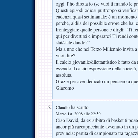
oggi, l’ho diretta io (se vuoi ti mando le pr
Questi episodi odiosi purtroppo si verifican
cadenza quasi settimanale; è un momento 
perchè, aldilà del possibile errore che hai
fronteggiare quelle persone e dirgli: “Ti re
qui per divertirsi e imparare? Ti rendi con
stai/state dando?”
Ma a uno che nel Terzo Millennio invita a 
vuoi dire?
Il calcio giovanile/dilettantistico è fatto d
essendo il calcio espressione della società
assoluta.
Grazie per aver dedicato un pensiero a que
Giacomo
ha scritto:
Claudio
Marzo 1st, 2008 alle 22:59
Ciao David, da ex-arbitro di basket ti pos
ancor più raccapricciante avvenuto in un pa
provincia: partita di campionato tra ragazzi