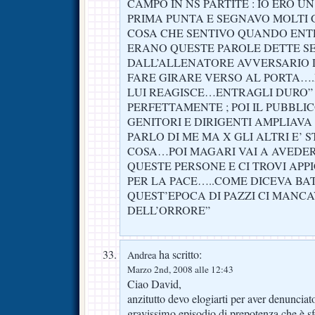
CAMPO IN NS PARTITE : IO ERO 
PRIMA PUNTA E SEGNAVO MOLTI
COSA CHE SENTIVO QUANDO ENT
ERANO QUESTE PAROLE DETTE S
DALL’ALLENATORE AVVERSARIO D
FARE GIRARE VERSO AL PORTA…
LUI REAGISCE…ENTRAGLI DURO”
PERFETTAMENTE ; POI IL PUBBLI
GENITORI E DIRIGENTI AMPLIAVA
PARLO DI ME MA X GLI ALTRI E’ S
COSA…POI MAGARI VAI A AVEDER
QUESTE PERSONE E CI TROVI APP
PER LA PACE…..COME DICEVA BAT
QUEST’EPOCA DI PAZZI CI MANCA
DELL’ORRORE”
ha scritto:
Andrea
Marzo 2nd, 2008 alle 12:43
Ciao David,
anzitutto devo elogiarti per aver denunciat
gravissimo episodio di prepotenza che è sf