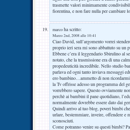
trasmette valori minimamente condivisibili
fiorentina, e non fare nulla per cambiare lo
ha scritto:
marco
Marzo 2nd, 2008 alle 10:41
Ciao David, sull’argomento vorrei stende
proprio ieri sera mi sono abbattuto su un 
Ebbene c’era il leggendario Sbirulino al 
notato, che la trasmissione era di una calm
propedeuticità incredibile. Nello studio ba
parlava ed ogni tanto inviava messaggi edu
ero bambino…ammetto di non ricordarmi
la Tv offrisse adesso un programma del ge
vorrebbero sapere. Questo ovviamente non
perchè ai bambini il pane quotidiano, l’edu
normalmente dovrebbe essere dato dai geni
Quindi arrivo al tuo blog, poveri bimbi che
urlare, bestemmiare, inveire, offendere e m
sconosciuti.
Come potranno venire su questi bimbi? Pa