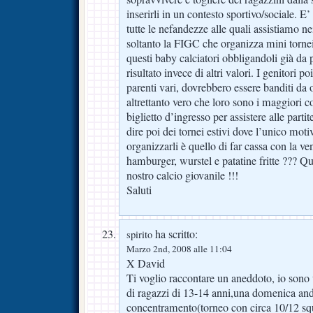
inserirli in un contesto sportivo/sociale. E
tutte le nefandezze alle quali assistiamo ne
soltanto la FIGC che organizza mini tornei
questi baby calciatori obbligandoli già da p
risultato invece di altri valori. I genitori po
parenti vari, dovrebbero essere banditi da 
altrettanto vero che loro sono i maggiori co
biglietto d’ingresso per assistere alle partit
dire poi dei tornei estivi dove l’unico moti
organizzarli è quello di far cassa con la ven
hamburger, wurstel e patatine fritte ??? Ques
nostro calcio giovanile !!!
Saluti
ha scritto:
spirito
Marzo 2nd, 2008 alle 11:04
X David
Ti voglio raccontare un aneddoto, io sono
di ragazzi di 13-14 anni,una domenica a
concentramento(torneo con circa 10/12 sq