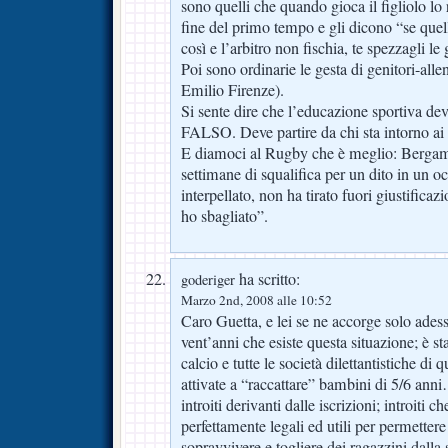
sono quelli che quando gioca il figliolo lo 
fine del primo tempo e gli dicono “se quel
così e l’arbitro non fischia, te spezzagli l
Poi sono ordinarie le gesta di genitori-all
Emilio Firenze).
Si sente dire che l’educazione sportiva dev
FALSO. Deve partire da chi sta intorno ai 
E diamoci al Rugby che è meglio: Bergam
settimane di squalifica per un dito in un oc
interpellato, non ha tirato fuori giustificaz
ho sbagliato”.
ha scritto:
goderiger
Marzo 2nd, 2008 alle 10:52
Caro Guetta, e lei se ne accorge solo ades
vent’anni che esiste questa situazione; è st
calcio e tutte le società dilettantistiche di 
attivate a “raccattare” bambini di 5/6 anni
introiti derivanti dalle iscrizioni; introiti
perfettamente legali ed utili per permettere
sopravvivere e togliere dei ragazzini dalla