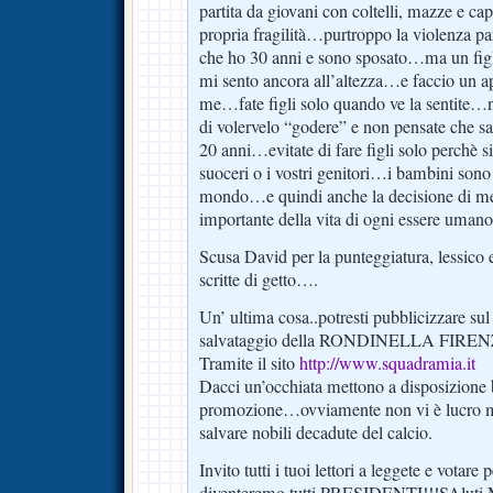
partita da giovani con coltelli, mazze e ca
propria fragilità…purtroppo la violenza pa
che ho 30 anni e sono sposato…ma un fig
mi sento ancora all’altezza…e faccio un ap
me…fate figli solo quando ve la sentite…
di volervelo “godere” e non pensate che sa
20 anni…evitate di fare figli solo perchè s
suoceri o i vostri genitori…i bambini sono
mondo…e quindi anche la decisione di met
importante della vita di ogni essere umano
Scusa David per la punteggiatura, lessico
scritte di getto….
Un’ ultima cosa..potresti pubblicizzare sul
salvataggio della RONDINELLA FIRE
Tramite il sito
http://www.squadramia.it
Dacci un’occhiata mettono a disposizione 
promozione…ovviamente non vi è lucro ma 
salvare nobili decadute del calcio.
Invito tutti i tuoi lettori a leggete e votare 
diventeremo tutti PRESIDENTI!!!SAluti