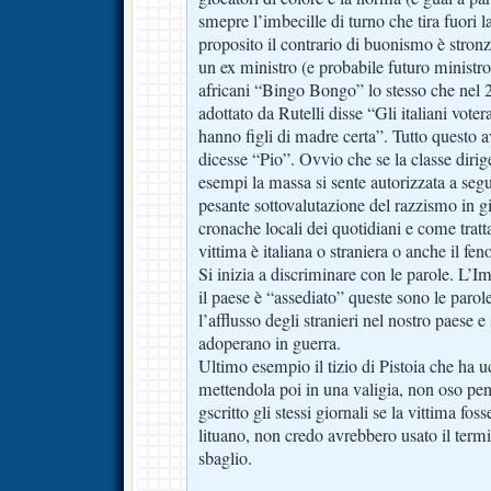
smepre l’imbecille di turno che tira fuori 
proposito il contrario di buonismo è stronz
un ex ministro (e probabile futuro ministro
africani “Bingo Bongo” lo stesso che nel 2
adottato da Rutelli disse “Gli italiani vot
hanno figli di madre certa”. Tutto questo
dicesse “Pio”. Ovvio che se la classe dirige
esempi la massa si sente autorizzata a seg
pesante sottovalutazione del razzismo in gi
cronache locali dei quotidiani e come trattan
vittima è italiana o straniera o anche il 
Si inizia a discriminare con le parole. L’
il paese è “assediato” queste sono le parole
l’afflusso degli stranieri nel nostro paese e
adoperano in guerra.
Ultimo esempio il tizio di Pistoia che ha u
mettendola poi in una valigia, non oso pe
gscritto gli stessi giornali se la vittima foss
lituano, non credo avrebbero usato il term
sbaglio.