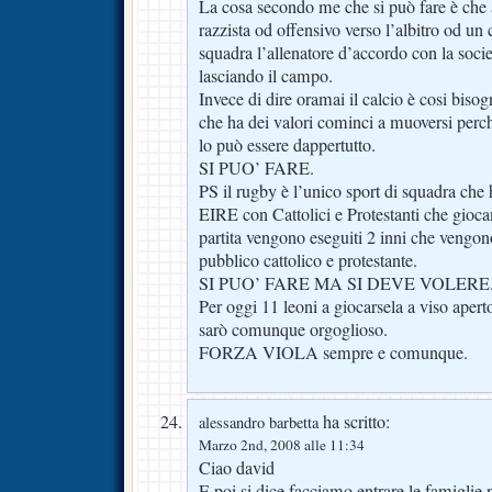
La cosa secondo me che si può fare è che
razzista od offensivo verso l’albitro od un
squadra l’allenatore d’accordo con la societ
lasciando il campo.
Invece di dire oramai il calcio è cosi bis
che ha dei valori cominci a muoversi perc
lo può essere dappertutto.
SI PUO’ FARE.
PS il rugby è l’unico sport di squadra c
EIRE con Cattolici e Protestanti che gioc
partita vengono eseguiti 2 inni che vengono 
pubblico cattolico e protestante.
SI PUO’ FARE MA SI DEVE VOLERE
Per oggi 11 leoni a giocarsela a viso aper
sarò comunque orgoglioso.
FORZA VIOLA sempre e comunque.
ha scritto:
alessandro barbetta
Marzo 2nd, 2008 alle 11:34
Ciao david
E poi si dice facciamo entrare le famigli