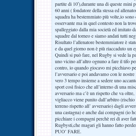
partite di 10′),durante una di queste mini pa
60 anni ( fondatore della stessa ed allenat
squadra ha bestemmiato più volte,io sono
osservante ma in quel contesto non la trov
spalleggiato dalla mia società ed imitato da
squadre dal torneo e siamo andati tutti negl
Risultato l’allenatore bestemmiatore è stato
e da quel giorno non è più riaccaduto un e
Quindi si può fare, nel Rugby si vede la par
uno vicino all’altro ognuno a fare il tifo p
contro, io quando giocavo mi picchiavo per 
l’avversario e poi andavamo con le nostre r
vero 3 tempo insieme a sedere uno accanto 
sport così fisico che all’interno di una mis
avversario ma c’è un rispetto che va oltre, i
vigliacco viene punito dall’arbitro (rischio
terreno rispetto all’ avversario) dagli avver
una castagna) e anche dai compagni (io ho 
picchiare i compagni perchè rei di aver fat
Rugbysti,che magari gli hanno fatto perdere
PUO’ FARE.