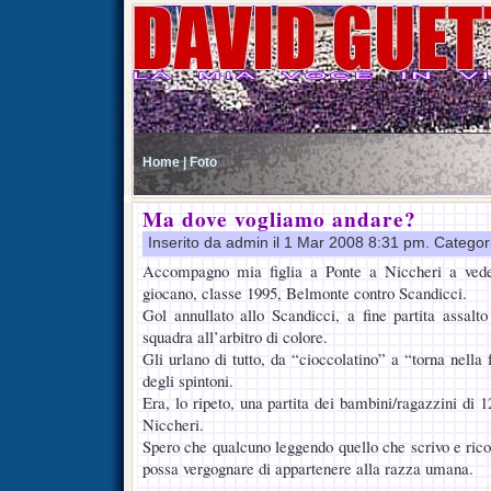
Home |
Foto
Ma dove vogliamo andare?
Inserito da admin il 1 Mar 2008 8:31 pm. Categor
Accompagno mia figlia a Ponte a Niccheri a vede
giocano, classe 1995, Belmonte contro Scandicci.
Gol annullato allo Scandicci, a fine partita assalto
squadra all’arbitro di colore.
Gli urlano di tutto, da “cioccolatino” a “torna nella 
degli spintoni.
Era, lo ripeto, una partita dei bambini/ragazzini di 
Niccheri.
Spero che qualcuno leggendo quello che scrivo e ricon
possa vergognare di appartenere alla razza umana.