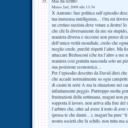
ha scritto:
Max
Marzo 2nd, 2008 alle 13:34
X Antonio: fare politica sull’episodio desc
tua immensa intelligenza… Ora mi dovrest
un cretino razzista deve votare a destra! I
che chi fa diversamente da me sia stupido,
maniera diversa e siccome non penso di ess
dell’unica verità mondiale, credo che ogn
meglio crede, purchè rispetti l’altro. Ma fo
attaccare Berlusconi (che tra l’altro a me 
maniera così gratuita nasconda solo un pizz
sua posizione economica…
Per l’episodio descritto da David direi che 
che accade normalmente su ogni campetto di
di casini in serie A ma la situazione nei cam
infinitamente peggio. Purtroppo molta gent
frustrazioni della settimana, magari non p
sopporta il lavoro, non arriva alla fine del 
l’arbitro che, oltre ad avere il torto di aver 
(pensa te che danni…), magari ha pure “il t
nostra società che fa schifo, non tutta ma a tu