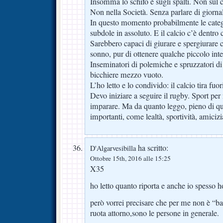
Insomma lo schifo è sugli spalti. Non sul
Non nella Società. Senza parlare di giornali
In questo momento probabilmente le categ
subdole in assoluto. E il calcio c’è dentr
Sarebbero capaci di giurare e spergiurare 
sonno, pur di ottenere qualche piccolo inte
Inseminatori di polemiche e spruzzatori di 
bicchiere mezzo vuoto.
L’ho letto e lo condivido: il calcio tira fuo
Devo iniziare a seguire il rugby. Sport per
imparare. Ma da quanto leggo, pieno di qu
importanti, come lealtà, sportività, amicizi
ha scritto:
D'Algarvesibilla
Ottobre 15th, 2016 alle 15:25
X35
ho letto quanto riporta e anche io spesso h
però vorrei precisare che per me non è “bac
ruota attorno,sono le persone in generale.