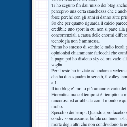
Ti ho seguito fin dall’inizio del blog anche
percepivo una certa stanchezza che è anche 
forse perché con gli anni si danno altre prio
So che per quanto riguarda il calcio parec
credibile uno sport in cui non si parte all
concorrenziali a causa delle enormi differen
tecnologia non è ammessa.
Prima ho smesso di sentire le radio locali 
opinionisti chiaramente farlocchi che cam
li paga; poi ho disdetto sky ed ora vado a
voglia.
Per il resto ho iniziato ad andare a vedere 
che ha due squadre in serie b, il volley f
a 1.
Il tuo blog e’ molto più umano e vario dei 
Fiorentina ma col tempo si è riempito, a m
rancorosa ed arrabbiata con il mondo e qui
molto.
Specchio dei tempi: Quando apro faceboo
condivisioni assurde, bufale continue, astio
morte degli altri che non condividono la no