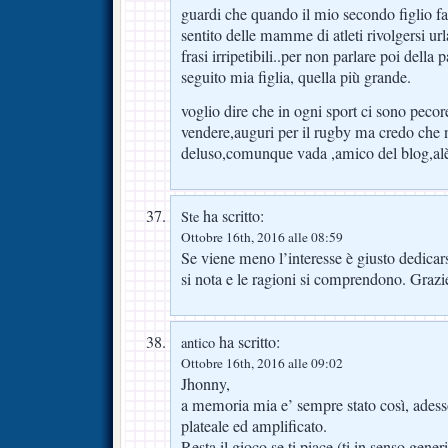
guardi che quando il mio secondo figlio fa
sentito delle mamme di atleti rivolgersi urla
frasi irripetibili..per non parlare poi della
seguito mia figlia, quella più grande.
voglio dire che in ogni sport ci sono peco
vendere,auguri per il rugby ma credo che 
deluso,comunque vada ,amico del blog,alè
ha scritto:
Ste
Ottobre 16th, 2016 alle 08:59
Se viene meno l’interesse è giusto dedicar
si nota e le ragioni si comprendono. Grazie
ha scritto:
antico
Ottobre 16th, 2016 alle 09:02
Jhonny,
a memoria mia e’ sempre stato così, adesso
plateale ed amplificato.
Resta il gioco se ti piace (ti in senso gener