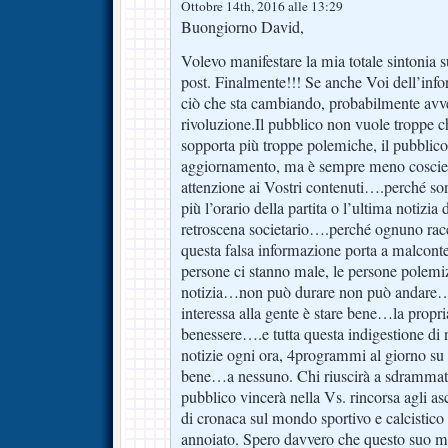
Ottobre 14th, 2016 alle 13:29
Buongiorno David,
Volevo manifestare la mia totale sintonia s
post. Finalmente!!! Se anche Voi dell’info
ciò che sta cambiando, probabilmente avv
rivoluzione.Il pubblico non vuole troppe c
sopporta più troppe polemiche, il pubblico
aggiornamento, ma è sempre meno coscie
attenzione ai Vostri contenuti….perché so
più l’orario della partita o l’ultima notizia
retroscena societario….perché ognuno racco
questa falsa informazione porta a malconte
persone ci stanno male, le persone polemi
notizia…non può durare non può andare
interessa alla gente è stare bene…la propria 
benessere….e tutta questa indigestione di n
notizie ogni ora, 4programmi al giorno su t
bene…a nessuno. Chi riuscirà a sdrammatizz
pubblico vincerà nella Vs. rincorsa agli a
di cronaca sul mondo sportivo e calcistic
annoiato. Spero davvero che questo suo m