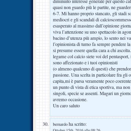
diminuito interesse generale per questo cal
quasi non guardo più le partite, ne guarde
6-7. Mi hanno proprio stancato, gli stadi so
mediocri e gli scandali di calcioscommesse 
esasperato al massimo dall’opinione giorn
viva l’attenzione su uno spettacolo in agoni
bacino d’utenza più ampio, lo sento nei vari
l’opinionista di turno fa sempre pendere la
si presume essere quella cara a chi ascolta.
legame col calcio siete voi del pentasport, 
sono affezionato e i tuoi opinionisti
(o almeno qualcuno di questi) che prendono
passione. Una scelta in particolare fra gli 
capita,mi è parsa veramente poco coerente 
un punto di vista di etica sportiva, ma non
singoli, specie se assenti. Magari un gior
avremo occasione.
Un caro saluto
ha scritto:
bernardo
Ottobre 15th, 2016 alle 08:26