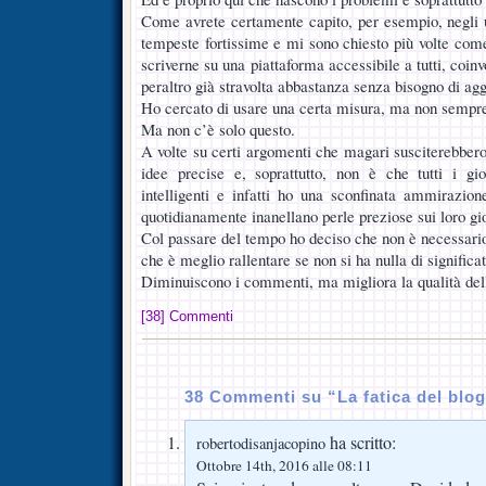
Come avrete certamente capito, per esempio, negli u
tempeste fortissime e mi sono chiesto più volte come
scriverne su una piattaforma accessibile a tutti, coinv
peraltro già stravolta abbastanza senza bisogno di ag
Ho cercato di usare una certa misura, ma non sempre 
Ma non c’è solo questo.
A volte su certi argomenti che magari susciterebbero
idee precise e, soprattutto, non è che tutti i gi
intelligenti e infatti ho una sconfinata ammirazio
quotidianamente inanellano perle preziose sui loro gio
Col passare del tempo ho deciso che non è necessar
che è meglio rallentare se non si ha nulla di significa
Diminuiscono i commenti, ma migliora la qualità dell
[38] Commenti
38 Commenti su “La fatica del blo
ha scritto:
robertodisanjacopino
Ottobre 14th, 2016 alle 08:11