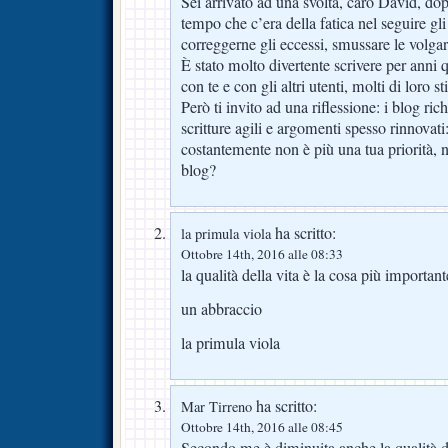
Sei arrivato ad una svolta, caro David, do
tempo che c’era della fatica nel seguire gl
correggerne gli eccessi, smussare le volgar
È stato molto divertente scrivere per anni
con te e con gli altri utenti, molti di loro st
Però ti invito ad una riflessione: i blog ri
scritture agili e argomenti spesso rinnovati:
costantemente non è più una tua priorità, n
blog?
ha scritto:
la primula viola
Ottobre 14th, 2016 alle 08:33
la qualità della vita è la cosa più important
un abbraccio
la primula viola
ha scritto:
Mar Tirreno
Ottobre 14th, 2016 alle 08:45
Secondo me è diminuita anche la qualità 