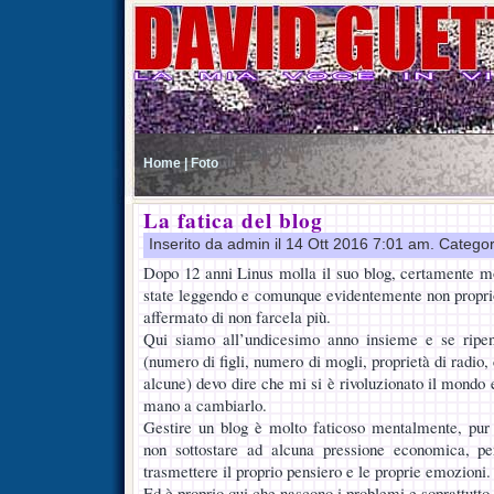
Home |
Foto
La fatica del blog
Inserito da admin il 14 Ott 2016 7:01 am. Categor
Dopo 12 anni Linus molla il suo blog, certamente mo
state leggendo e comunque evidentemente non proprio 
affermato di non farcela più.
Qui siamo all’undicesimo anno insieme e se ripen
(numero di figli, numero di mogli, proprietà di radio,
alcune) devo dire che mi si è rivoluzionato il mondo 
mano a cambiarlo.
Gestire un blog è molto faticoso mentalmente, pur 
non sottostare ad alcuna pressione economica, pe
trasmettere il proprio pensiero e le proprie emozioni.
Ed è proprio qui che nascono i problemi e soprattutto 