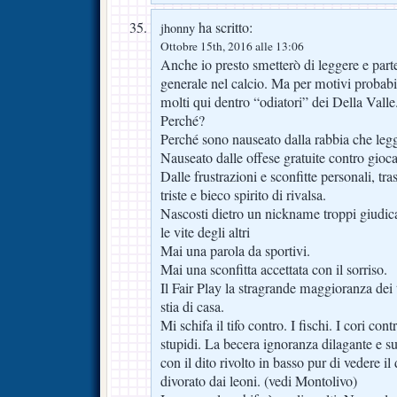
ha scritto:
jhonny
Ottobre 15th, 2016 alle 13:06
Anche io presto smetterò di leggere e parte
generale nel calcio. Ma per motivi probabi
molti qui dentro “odiatori” dei Della Valle
Perché?
Perché sono nauseato dalla rabbia che leg
Nauseato dalle offese gratuite contro giocat
Dalle frustrazioni e sconfitte personali, tr
triste e bieco spirito di rivalsa.
Nascosti dietro un nickname troppi giudic
le vite degli altri
Mai una parola da sportivi.
Mai una sconfitta accettata con il sorriso.
Il Fair Play la stragrande maggioranza dei 
stia di casa.
Mi schifa il tifo contro. I fischi. I cori cont
stupidi. La becera ignoranza dilagante e sub
con il dito rivolto in basso pur di vedere il
divorato dai leoni. (vedi Montolivo)