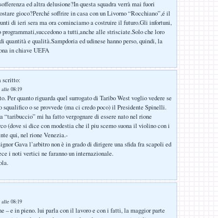
offerenza ed altra delusione?In questa squadra verrà mai fuori
stare gioco?Perché soffrire in casa con un Livorno “Rocchiano”,é il
nti di ieri sera ma ora cominciamo a costruire il futuro.Gli infortuni,
o programmati,succedono a tutti,anche alle strisciate.Solo che loro
 di quantità e qualità.Sampdoria ed udinese hanno perso, quindi, la
buona in chiave UEFA
 scritto:
 alle 08:19
to. Per quanto riguarda quel surrogato di Taribo West voglio vedere se
o squalifico o se provvede (ma ci credo poco) il Presidente Spinelli.
ra “taribuccio” mi ha fatto vergognare di essere nato nel rione
o (dove si dice con modestia che il piu scemo suona il violino con i
nte qui, nel rione Venezia.-
signor Gava l’arbitro non è in grado di dirigere una sfida fra scapoli ed
ce i noti vertici ne faranno un internazionale.
ola.
:
 alle 08:19
e – e in pieno. lui parla con il lavoro e con i fatti, la maggior parte