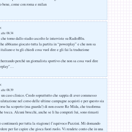
do bene, come con roma e milan
o:
 alle 08:34
che torno dallo stadio ascolto le interviste su RadioBlu.
 che abbiamo giocato tutta la partita in “powerplay” e che non sa
italiano e tu gli chiedi cosa vuol dire e gli fai la traduzione
scherzando perchè un giornalista sportivo che non sa cosa vuol dire
werplay”…
o:
 alle 08:39
un caso clinico. Credo soprattutto che sappia di aver commesso
i valutazione nel corso delle ultime campagne acquisti e per questo sia
Forse ha scoperto (ma guarda!) di non essere Re Mida, che trasforma
che tocca. Alcuni brocchi, anche se li ha comprati lui, sono rimasti
 continuerà per tutta la stagione) l’equivoco Pazzini. Mi domando
dere per far capire che gioca fuori ruolo. Vi rendete conto che in una