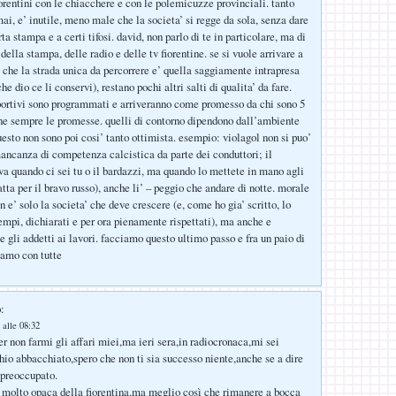
iorentini con le chiacchere e con le polemicuzze provinciali. tanto
ai, e’ inutile, meno male che la societa’ si regge da sola, senza dare
rta stampa e a certi tifosi. david, non parlo di te in particolare, ma di
della stampa, delle radio e delle tv fiorentine. se si vuole arrivare a
 che la strada unica da percorrere e’ quella saggiamente intrapresa
he dio ce li conservi), restano pochi altri salti di qualita’ da fare.
portivi sono programmati e arriveranno come promesso da chi sono 5
e sempre le promesse. quelli di contorno dipendono dall’ambiente
uesto non sono poi cosi’ tanto ottimista. esempio: violagol non si puo’
mancanza di competenza calcistica da parte dei conduttori; il
lva quando ci sei tu o il bardazzi, ma quando lo mettete in mano agli
atta per il bravo russo), anche li’ – peggio che andare di notte. morale
n e’ solo la societa’ che deve crescere (e, come ho gia’ scritto, lo
tempi, dichiarati e per ora pienamente rispettati), ma anche e
o e gli addetti ai lavori. facciamo questo ultimo passo e fra un paio di
iamo con tutte
:
 alle 08:32
er non farmi gli affari miei,ma ieri sera,in radiocronaca,mi sei
io abbacchiato,spero che non ti sia successo niente,anche se a dire
 preoccupato.
molto opaca della fiorentina,ma meglio così che rimanere a bocca