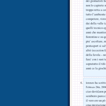
dei giornalisti f
non lo capirete m
troppo retta a ce
tutto l’ambiente 
competere, visto
dai della valle (c
quelli tecnico-s
anni che mantien
fiorentino e su q
piu’ ascoltare, 
pentasport si sa
altri (eccezion f
della favola – no
fara’ con i suoi 
sopratutto il tif
anni ce la gioch
ha scritto
lorenzo
Febbraio 28th, 2008
ciao david,non p
sembrato parecch
il vero ero un pò
cmq prestazione 