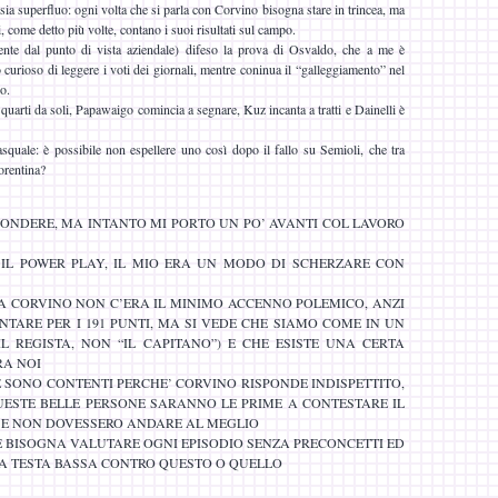
a superfluo: ogni volta che si parla con Corvino bisogna stare in trincea, ma
oi, come detto più volte, contano i suoi risultati sul campo.
nte dal punto di vista aziendale) difeso la prova di Osvaldo, che a me è
 curioso di leggere i voti dei giornali, mentre coninua il “galleggiamento” nel
o.
uarti da soli, Papawaigo comincia a segnare, Kuz incanta a tratti e Dainelli è
squale: è possibile non espellere uno così dopo il fallo su Semioli, che tra
iorentina?
ONDERE, MA INTANTO MI PORTO UN PO’ AVANTI COL LAVORO
 IL POWER PLAY, IL MIO ERA UN MODO DI SCHERZARE CON
 CORVINO NON C’ERA IL MINIMO ACCENNO POLEMICO, ANZI
TARE PER I 191 PUNTI, MA SI VEDE CHE SIAMO COME IN UN
IL REGISTA, NON “IL CAPITANO”) E CHE ESISTE UNA CERTA
RA NOI
 SONO CONTENTI PERCHE’ CORVINO RISPONDE INDISPETTITO,
UESTE BELLE PERSONE SARANNO LE PRIME A CONTESTARE IL
SE NON DOVESSERO ANDARE AL MEGLIO
 E BISOGNA VALUTARE OGNI EPISODIO SENZA PRECONCETTI ED
A TESTA BASSA CONTRO QUESTO O QUELLO