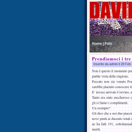
Home |
Foto
Prendiamoci i tre
Inserito da admin il 28 Fe
Non è questo il momento per f
partite viola della stagione.
Peccato non sia venuto Pran
sarebbe piaciuto conoscere il 
E’ invece arrivato Corvino, 
Tanto era stato zuccheroso 
gli si fanno i complimenti.
Un esempio?
Gli dico che a noi due piacc
nove punti ai ducento totali 
ne ha fatti 191, sottolinen
meriti.