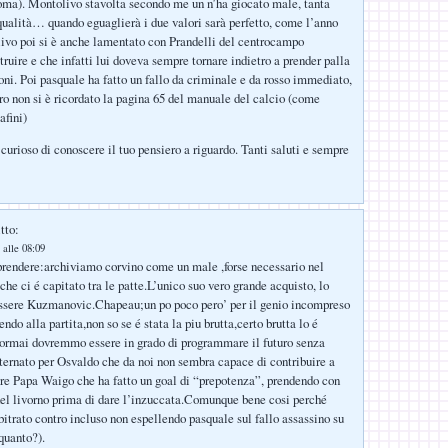
oma). Montolivo stavolta secondo me un n’ha giocato male, tanta
qualità… quando eguaglierà i due valori sarà perfetto, come l’anno
vo poi si è anche lamentato con Prandelli del centrocampo
ruire e che infatti lui doveva sempre tornare indietro a prender palla
ioni. Poi pasquale ha fatto un fallo da criminale e da rosso immediato,
ro non si è ricordato la pagina 65 del manuale del calcio (come
afini)
urioso di conoscere il tuo pensiero a riguardo. Tanti saluti e sempre
tto:
 alle 08:09
prendere:archiviamo corvino come un male ,forse necessario nel
che ci é capitato tra le patte.L’unico suo vero grande acquisto, lo
essere Kuzmanovic.Chapeau;un po poco pero’ per il genio incompreso
do alla partita,non so se é stata la piu brutta,certo brutta lo é
 ormai dovremmo essere in grado di programmare il futuro senza
ternato per Osvaldo che da noi non sembra capace di contribuire a
re Papa Waigo che ha fatto un goal di “prepotenza”, prendendo con
del livorno prima di dare l’inzuccata.Comunque bene cosi perché
rbitrato contro incluso non espellendo pasquale sul fallo assassino su
quanto?).