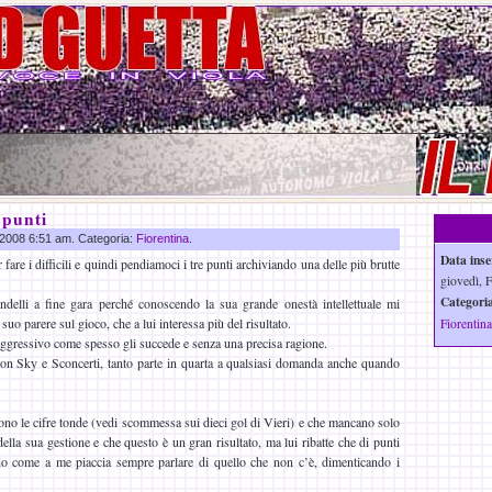
 punti
b 2008 6:51 am. Categoria:
Fiorentina
.
Data inse
are i difficili e quindi pendiamoci i tre punti archiviando una delle più brutte
giovedì, 
Categoria
delli a fine gara perché conoscendo la sua grande onestà intellettuale mi
suo parere sul gioco, che a lui interessa più del risultato.
Fiorentina
aggressivo come spesso gli succede e senza una precisa ragione.
con Sky e Sconcerti, tanto parte in quarta a qualsiasi domanda anche quando
iono le cifre tonde (vedi scommessa sui dieci gol di Vieri) e che mancano solo
della sua gestione e che questo è un gran risultato, ma lui ribatte che di punti
ado come a me piaccia sempre parlare di quello che non c’è, dimenticando i