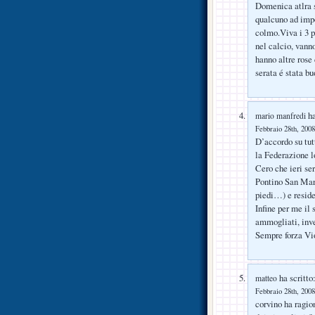
Domenica atlra s
qualcuno ad impo
colmo.Viva i 3 pu
nel calcio, vann
hanno altre rose
serata é stata 
ha
mario manfredi
Febbraio 28th, 2008
D’accordo su tut
la Federazione l
Cero che ieri se
Pontino San Marc
piedi…) e reside
Infine per me il 
ammogliati, inve
Sempre forza Vi
ha scritto
matteo
Febbraio 28th, 2008
corvino ha ragion