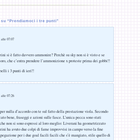
su “Prendiamoci i tre punti”
 alle 07:07
ini si è fatto davvero ammonire? Perchè su sky non si è visto e se
peoro, che c’entra prendere l’ammonizione x proteste prima dei gobbi!!
lli i 3 punti di ieri!!
 alle 07:26
 per nulla d’accordo con te sul fatto della prestazione viola. Secondo
to bene, fraseggi e azioni sulle fasce. L’unica pecca sono stati
 che non si sono espressi al loro meglio: Liverani ha geometrizzato
ini ha avuto due colpi di fame improvvisi in campo verso la fine
spegazione per i due goal facili facili che s’è mangiato, stile quello di