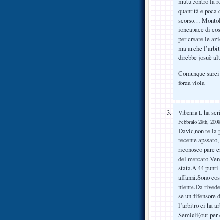
mutu contro la r
quantità e poca 
scorso… Montoli
ioncapace di cost
per creare le az
ma anche l’arbit
direbbe josuè alt
Comunque sarei c
forza viola
ha scri
Vibenna L
Febbraio 28th, 2008
David,non te la 
recente apssato, 
riconosco pare 
del mercato.Venen
stata.A 44 punti
affanni.Sono cos
niente.Da rivede
se un difensore 
l’arbitro ci ha a
Semioli(out per 