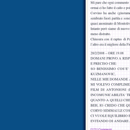
Mi pare che ogni commento si
ormai ci ho fatto il callo e p
Corvino ha anche (giustame
sembrato fuori partita e sono
quasi anonimato di Montoliv
Intanto però siamo di nuovo q
meno distratto.
Chiusura con il raptus di Pa
l’altro era il migliore della F
28/2/2008 – ORE 19.08
DOMANI PROVO A RISP
E PRECISO CHE:
SO BENISSIMO COS’E’
KUZMANOVIC,
NELLE MIE DOMANDE A
MI VOLEVO COMPLIMEN
FILM DI ANTONIONI (
INCOMUNICABILITA’ T
QUANTO A QUELLI CHE
BEH, IO CREDO CHE Q
CORVO SEMMAI LE CO
CI VUOLE EQUILIBRIO
EVITANDO DI ANDARE 
[121] Commenti