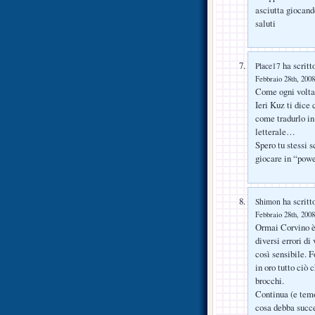
asciutta giocan
saluti
ha scritt
Place17
Febbraio 28th, 2008
Come ogni volta 
Ieri Kuz ti dice
come tradurlo in 
letterale…
Spero tu stessi 
giocare in “po
ha scritt
Shimon
Febbraio 28th, 2008
Ormai Corvino è 
diversi errori d
così sensibile. 
in oro tutto ciò 
brocchi.
Continua (e temo
cosa debba succe