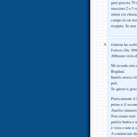
gara giocata 70 
massimo 2 o 3 vo
ormai era chiara
campo in cui non
risaputa. Se non 
ha scritt
Guittone
Febbraio 28th, 2008
Abbiamo visto du
Mi ricordo solo u
Bogdani.
Inutile invece el
pali.
Se questo è gioc
Praticamente il L
primo e il secon
Amelia (numero 2
Non siamo stati 
partita brutta e
è vista o non si s
A cominciare da