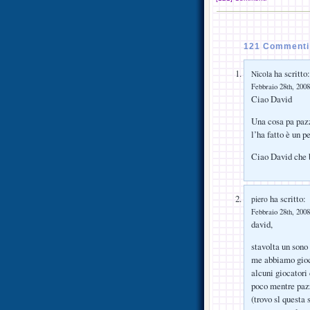
121 Commenti 
ha scritto:
Nicola
Febbraio 28th, 2008
Ciao David
Una cosa pa pazz
l’ha fatto è un 
Ciao David che be
ha scritto:
piero
Febbraio 28th, 2008
david,
stavolta un sono
me abbiamo gioca
alcuni giocatori
poco mentre pazz
(trovo sl questa 