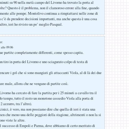
minuti su 90 nella metà campo del Livorno ha trovato la porta al
lte? Questo è il problema, non il clamoroso errore alla fine, quando
mente alle pompe. Montolivo continua a rimpiattarsi nelle zone di
 c’è da prendere decisioni importanti, ma anche questa è una cosa
altro, ieri ho rivisto un po’ meglio Pasqual.
o:
 alle 09:06
e partite completamente differenti, come spesso capita.
n tiro in porta del Livorno e uno sciagurato colpo di testa di
encare i gol che si sono mangiati gli attaccanti Viola, al di là dei due
are male, allora che ne vengano di partite così.
ivorno ha cercato di fare la partita per i 25 minuti a cavallo tra il
do tempo, tutto il resto un monotono asssedio Viola alla porta di
 azzurro, tra l’altro).
cinici, è vero, ma non possiamo dire che quella di ieri è stata una
 men che meno una delle peggiori della stagione, altrimenti o non la si
ono viste le altre.
l successo di Empoli e Parma, dove abbiamo di certo meritato di