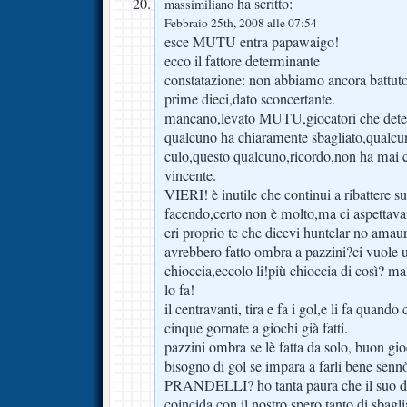
ha scritto:
massimiliano
Febbraio 25th, 2008 alle 07:54
esce MUTU entra papawaigo!
ecco il fattore determinante
constatazione: non abbiamo ancora battuto
prime dieci,dato sconcertante.
mancano,levato MUTU,giocatori che determ
qualcuno ha chiaramente sbagliato,qualcun
culo,questo qualcuno,ricordo,non ha mai c
vincente.
VIERI! è inutile che continui a ribattere su v
facendo,certo non è molto,ma ci aspetta
eri proprio te che dicevi huntelar no amau
avrebbero fatto ombra a pazzini?ci vuole u
chioccia,eccolo li!più chioccia di così? ma 
lo fa!
il centravanti, tira e fa i gol,e li fa quand
cinque gornate a giochi già fatti.
pazzini ombra se lè fatta da solo, buon g
bisogno di gol se impara a farli bene sen
PRANDELLI? ho tanta paura che il su
coincida con il nostro.spero tanto di sbagl