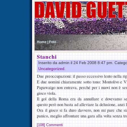
Home |
Foto
Stanchi
Inserito da admin il 24 Feb 2008 8:47 pm. Catego
Uncategorized
.
Due preoccupazioni: il passo eccessivo lento nella rip
E due uomini chiaramente sotto tono: Montolivo e Vi
Papawaigo non entrava, perché per i nuovi non è se
gioco viola.
Il gol della Roma era da annullare e dovevamo se
questo però non basta ad alleviare la delusione, anzi
Ora il gioco si fa duro davvero, non mi pare che sia
panico, meglio affrontare una gara alla volta senza tro
[108] Commenti