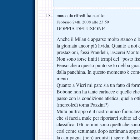
ha scritto:
marco da rifredi
Febbraio 24th, 2008 alle 23:59
DOPPIA DELUSIONE
Anche il Milan è apparso molto stanco e la 
la giornata ancor più livida. Quanto a noi 
prestazioni, fossi Prandelli, lascerei Monto
Non sono forse finiti i tempi del “posto fi
Penso che a questo punto se lo debba guad
dalla panchina. In questo momento è com
meno…
Quanto a Vieri mi pare sia un fatto di for
Bobone non ha tante cartucce e quelle che
passo con la condizione atletica, quella ot
(mercoledì torna Pazzini?)
Mutu purtroppo è il nostro unico fuoriclass
che si faccia male per riportarci subito ad
classifica. Gli uomini sono quelli che sono
così come settimana dopo settimana appar
la campagna (non) acquisti ( spero di sba