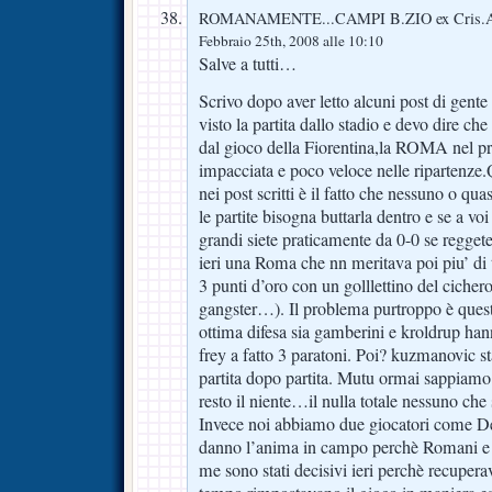
ROMANAMENTE...CAMPI B.ZIO ex Cris.
Febbraio 25th, 2008 alle 10:10
Salve a tutti…
Scrivo dopo aver letto alcuni post di ge
visto la partita dallo stadio e devo dire ch
dal gioco della Fiorentina,la ROMA nel p
impacciata e poco veloce nelle ripartenze
nei post scritti è il fatto che nessuno o qua
le partite bisogna buttarla dentro e se a v
grandi siete praticamente da 0-0 se regge
ieri una Roma che nn meritava poi piu’ di t
3 punti d’oro con un golllettino del cich
gangster…). Il problema purtroppo è quest
ottima difesa sia gamberini e kroldrup hann
frey a fatto 3 paratoni. Poi? kuzmanovic 
partita dopo partita. Mutu ormai sappiamo 
resto il niente…il nulla totale nessuno ch
Invece noi abbiamo due giocatori come De
danno l’anima in campo perchè Romani e
me sono stati decisivi ieri perchè recupera