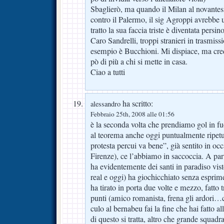
Sbaglierò, ma quando il Milan al novante
contro il Palermo, il sig Agroppi avrebbe u
tratto la sua faccia triste è diventata persin
Caro Sandrelli, troppi stranieri in trasmi
esempio è Bucchioni. Mi dispiace, ma cre
pò di più a chi si mette in casa.
Ciao a tutti
ha scritto:
alessandro
Febbraio 25th, 2008 alle 01:56
è la seconda volta che prendiamo gol in fu
al teorema anche oggi puntualmente ripetu
protesta percui va bene”, già sentito in occ
Firenze), ce l’abbiamo in saccoccia. A par
ha evidentemente dei santi in paradiso vist
real e oggi) ha giochicchiato senza esprimer
ha tirato in porta due volte e mezzo, fatto t
punti (amico romanista, frena gli ardori…ch
culo al bernabeu fai la fine che hai fatto a
di questo si tratta, altro che grande squadra