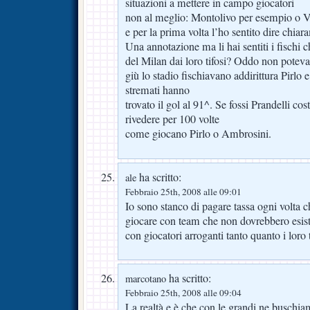
situazioni a mettere in campo giocatori
non al meglio: Montolivo per esempio o V
e per la prima volta l’ho sentito dire chia
Una annotazione ma li hai sentiti i fischi c
del Milan dai loro tifosi? Oddo non poteva
giù lo stadio fischiavano addirittura Pirlo 
stremati hanno
trovato il gol al 91^. Se fossi Prandelli co
rivedere per 100 volte
come giocano Pirlo o Ambrosini.
ha scritto:
ale
Febbraio 25th, 2008 alle 09:01
Io sono stanco di pagare tassa ogni volta
giocare con team che non dovrebbero esiste
con giocatori arroganti tanto quanto i loro t
ha scritto:
marcotano
Febbraio 25th, 2008 alle 09:04
La realtà e è che con le grandi ne buschi