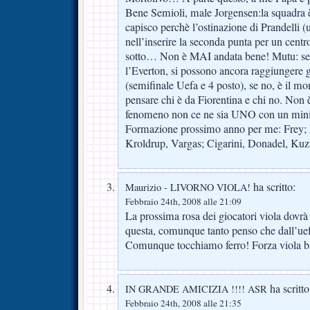
Bene Semioli, male Jorgensen:la squadra è
capisco perchè l’ostinazione di Prandelli 
nell’inserire la seconda punta per un cent
sotto… Non è MAI andata bene! Mutu: se r
l’Everton, si possono ancora raggiungere gl
(semifinale Uefa e 4 posto), se no, è il m
pensare chi è da Fiorentina e chi no. Non è
fenomeno non ce ne sia UNO con un mini
Formazione prossimo anno per me: Frey;
Kroldrup, Vargas; Cigarini, Donadel, Ku
ha scritto:
Maurizio - LIVORNO VIOLA!
Febbraio 24th, 2008 alle 21:09
La prossima rosa dei giocatori viola dovrà
questa, comunque tanto penso che dall’uef
Comunque tocchiamo ferro! Forza viola bat
ha scritto
IN GRANDE AMICIZIA !!!! ASR
Febbraio 24th, 2008 alle 21:35