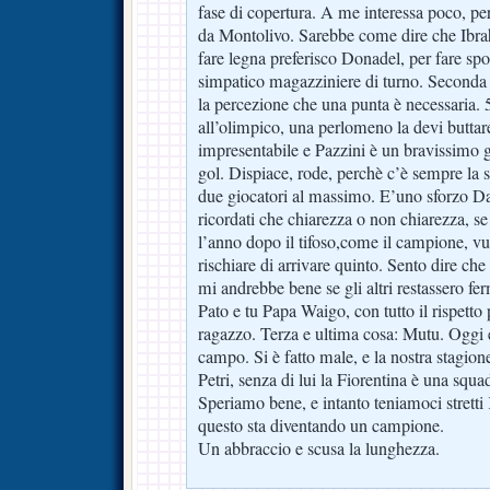
fase di copertura. A me interessa poco, pe
da Montolivo. Sarebbe come dire che Ibrah
fare legna preferisco Donadel, per fare spog
simpatico magazziniere di turno. Seconda
la percezione che una punta è necessaria. 
all’olimpico, una perlomeno la devi buttare
impresentabile e Pazzini è un bravissimo
gol. Dispiace, rode, perchè c’è sempre la
due giocatori al massimo. E’uno sforzo Da
ricordati che chiarezza o non chiarezza, se 
l’anno dopo il tifoso,come il campione, vu
rischiare di arrivare quinto. Sento dire ch
mi andrebbe bene se gli altri restassero fe
Pato e tu Papa Waigo, con tutto il rispetto
ragazzo. Terza e ultima cosa: Mutu. Oggi e
campo. Si è fatto male, e la nostra stagio
Petri, senza di lui la Fiorentina è una squ
Speriamo bene, e intanto teniamoci strett
questo sta diventando un campione.
Un abbraccio e scusa la lunghezza.