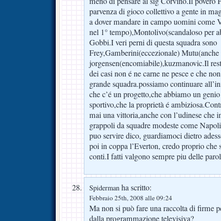
meno di pensare al sig Corvino.Il povero P
parvenza di gioco collettivo a gente in ma
a dover mandare in campo uomini come Vie
nel 1° tempo),Montolivo(scandaloso per a
Gobbi.I veri perni di questa squadra sono
Frey,Gamberini(eccezionale) Mutu(anche s
jorgensen(encomiabile),kuzmanovic.Il rest
dei casi non é ne carne ne pesce e che non
grande squadra.possiamo continuare all’in
che c’é un progetto,che abbiamo un genio
sportivo,che la proprietà é ambiziosa.Contr
mai una vittoria,anche con l’udinese che in
grappoli da squadre modeste come Napoli
puo servire dico, guardiamoci dietro ades
poi in coppa l’Everton, credo proprio che s
conti.I fatti valgono sempre piu delle parol
ha scritto:
Spiderman
Febbraio 25th, 2008 alle 09:24
Ma non si può fare una raccolta di firme 
dalla programmazione televisiva?