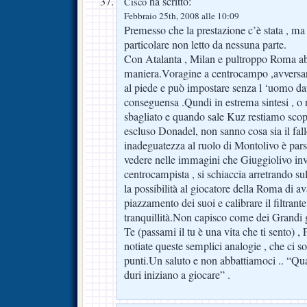
ha scritto:
Cisco
Febbraio 25th, 2008 alle 10:09
Premesso che la prestazione c’è stata , ma
particolare non letto da nessuna parte.
Con Atalanta , Milan e pultroppo Roma ab
maniera.Voragine a centrocampo ,avversari
al piede e può impostare senza l ‘uomo dava
conseguensa .Qundi in estrema sintesi , o
sbagliato e quando sale Kuz restiamo scoper
escluso Donadel, non sanno cosa sia il fallo 
inadeguatezza al ruolo di Montolivo è pars
vedere nelle immagini che Giuggiolivo inv
centrocampista , si schiaccia arretrando sul
la possibilità al giocatore della Roma di av
piazzamento dei suoi e calibrare il filtrant
tranquillità.Non capisco come dei Grandi g
Te (passami il tu è una vita che ti sento) , F
notiate queste semplici analogie , che ci 
punti.Un saluto e non abbattiamoci .. “Quan
duri iniziano a giocare” .