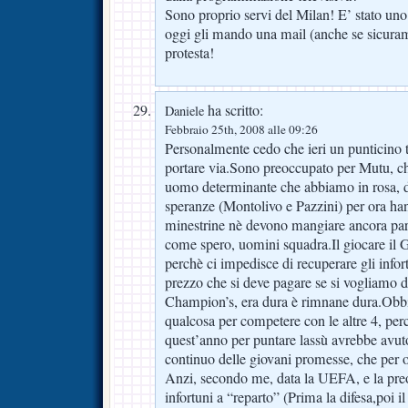
Sono proprio servi del Milan! E’ stato un
oggi gli mando una mail (anche se sicuram
protesta!
ha scritto:
Daniele
Febbraio 25th, 2008 alle 09:26
Personalmente cedo che ieri un punticino 
portare via.Sono preoccupato per Mutu, che
uomo determinante che abbiamo in rosa, da
speranze (Montolivo e Pazzini) per ora ha
minestrine nè devono mangiare ancora par
come spero, uomini squadra.Il giocare il G
perchè ci impedisce di recuperare gli infort
prezzo che si deve pagare se si vogliamo d
Champion’s, era dura è rimnane dura.Obb
qualcosa per competere con le altre 4, per
quest’anno per puntare lassù avrebbe avut
continuo delle giovani promesse, che per 
Anzi, secondo me, data la UEFA, e la pre
infortuni a “reparto” (Prima la difesa,poi 