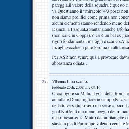
pareggia,il valore della squadra è questo e 
va.Quest’anno il “miracolo”4/3 posto non r
non siamo prolifici come prima,non concre
alcuni elementi stanno rendendo meno del
Dainelli a Pasqual,a Santana,anche Ufo ha
(non ieri e in Coppa).Vieri è un bel ex-gio
rigori fondamentali ma oggi è scarico.Altr
Inzaghi,vecchietti pure loroma di altra res
Per ASR:non venire qua a provocare,davver
abbastanza odiata…
ha scritto:
Vibenna L
Febbraio 25th, 2008 alle 09:10
C’era rigore su Mutu, il goal della Roma e
annullare,Doni,migliore in campo,Kuz,sche
della traversa,tutto vero ma serve a poco.
goal.Noi lenti ma meno peggio dei roman
una ripresa(senza Mutu) da far piangere c
stava in piedi.Purtroppo,volendo cercare le