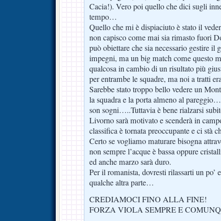
Cacia!). Vero poi quello che dici sugli inne
tempo…
Quello che mi è dispiaciuto è stato il vede
non capisco come mai sia rimasto fuori Don
può obiettare che sia necessario gestire il
impegni, ma un big match come questo mer
qualcosa in cambio di un risultato più gius
per entrambe le squadre, ma noi a tratti e
Sarebbe stato troppo bello vedere un Mon
la squadra e la porta almeno al pareggio
son sogni…..Tuttavia è bene rialzarsi subito
Livorno sarà motivato e scenderà in campo
classifica è tornata preoccupante e ci stà ch
Certo se vogliamo maturare bisogna attrav
non sempre l’acque è bassa oppure cristalli
ed anche marzo sarà duro.
Per il romanista, dovresti rilassarti un po’
qualche altra parte…
CREDIAMOCI FINO ALLA FINE!
FORZA VIOLA SEMPRE E COMUNQ