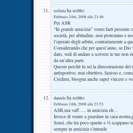
ha scritto:
esiliata
Febbraio 24th, 2008 alle 23:46
Per ASR
“In grande amicizia” vorrei farti presente ch
società, per abitudine, non protestano e
l’operato degli arbitri, contrariamente a qua
Considerando che per quest’anno, se Dio 
dato, vedi di andare a scrivere le tue non r
da un’altra parte.
Questo perchè tu sei la dimostrazione del t
antisportivo, mai obiettivo, fazioso e, come
Credimi, bisogna anche saper vincere e voi
ha scritto:
daniele
Febbraio 24th, 2008 alle 23:53
ASR,ma vaff….. in amicizia eh…
Invece di venire a guardare in casa nostra,p
Sensi..che tra poco sparite e vi scappano tut
sempre in amicizia s’intende