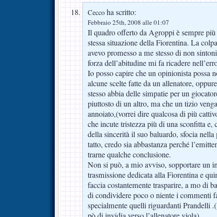
ha scritto:
Cecco
Febbraio 25th, 2008 alle 01:07
Il quadro offerto da Agroppi è sempre più 
stessa situazione della Fiorentina. La co
avevo promesso a me stesso di non sintoni
forza dell’abitudine mi fa ricadere nell’err
Io posso capire che un opinionista possa 
alcune scelte fatte da un allenatore, oppu
stesso abbia delle simpatie per un giocato
piuttosto di un altro, ma che un tizio ven
annoiato,(vorrei dire qualcosa di più cattiv
che incute tristezza più di una sconfitta e, 
della sincerità il suo baluardo, sfocia nell
tatto, credo sia abbastanza perché l’emitte
trarne qualche conclusione.
Non si può, a mio avviso, sopportare un i
trasmissione dedicata alla Fiorentina e quind
faccia costantemente trasparire, a mo di ba
di condividere poco o niente i commenti fatt
specialmente quelli riguardanti Prandelli .
pò di invidia verso l’allenatore viola)