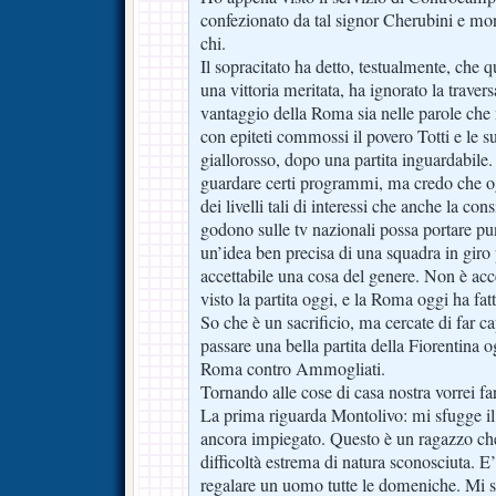
confezionato da tal signor Cherubini e mo
chi.
Il sopracitato ha detto, testualmente, che 
una vittoria meritata, ha ignorato la trave
vantaggio della Roma sia nelle parole che 
con epiteti commossi il povero Totti e le s
giallorosso, dopo una partita inguardabile.
guardare certi programmi, ma credo che ogg
dei livelli tali di interessi che anche la co
godono sulle tv nazionali possa portare pun
un’idea ben precisa di una squadra in giro 
accettabile una cosa del genere. Non è acce
visto la partita oggi, e la Roma oggi ha fatt
So che è un sacrificio, ma cercate di far c
passare una bella partita della Fiorentina
Roma contro Ammogliati.
Tornando alle cose di casa nostra vorrei fa
La prima riguarda Montolivo: mi sfugge il
ancora impiegato. Questo è un ragazzo che
difficoltà estrema di natura sconosciuta. 
regalare un uomo tutte le domeniche. Mi si 