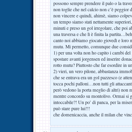
possono sempre prendere il palo o la traver
non toglie che nel calcio non c’è peggior d
non vincere e quindi, ahimè, siamo colpev
un tempo siamo stati nettamente superiori,
minuti e preso un gol irregolare, che poi a
una traversa e che lì è finita la partita…be
canto noi abbiamo giocato giovedì e loro
mutu. Mi permetto, comunque due conside
1) per una volta non ho capito i cambi del
spostare avanti jorgensen ed inserire donad
rotto mutu? Piuttosto che far esordire in
2) vieri, un vero pilone, abbastanza immob
che se entrava era un gol pazzesco (e atte
tocca pochi palloni…non tutti gli attaccan
però vedono la porta meglio di altri) non 
mentre concordo su montolivo. Ormai si gi
intoccabile?! Un po’ di panca, per la miseri
può stare pure lui!!!
che domenicaccia, anche il milan che vi