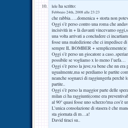
ha scritto:
lele
Febbraio 24th, 2008 alle 23:23
che rabbia…..domenica + storta non potev
Oggi s’è perso contro una roma che andava
incisività in + là davanti vincevamo oggi,
una volta arrivati a concludere ci incartia
fosse una maledizione che ci impedisce d
sempre IL BOMBER + semplicemente)e nn
Oggi s’è perso un giocatore a caso..speri
possibile se vogliamo x lo meno l’uefa…
Oggi s’è perso la juve,va bene che nn era p
ugualmente,ma se perdiamo le partite co
neanche sognarci di raggiungerla perchè l
partite..
Oggi s’è perso la maggior parte delle spera
milan ci ha raggiunti(come era preventiva
al 90° quasi fosse uno scherzo!ma cos’è u
L’unica consolazione di stasera è che manc
sta giornata di m…a!
David tiraci su..