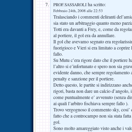
ha scritto:
PROF.SASSAROLI
Febbraio 24th, 2008 alle 22:53
Tralasciando i commenti deliranti del’ami
sia stato un arbitraggio quanto meno parzi
Totti era davanti a Frey, e, come da regol
al portiere, il gol era da annullare.
Il gol che avevamo segnato era regolariss
fuorigioco e Vieri si era limitato a coprir
fallo.
Su Mutu c’era rigore dato che il portiere ha
l’altro si e’infortunato e spero non sia gra
evidente danno, che sempre regolamento a
penalty e sanzione per il portiere.
Detto questo, le partite si indirizzano anc
rigori, basta non dare un calcio d’angolo, i
come puntualmente e’ avvenuto (senza dimen
ai quali l’arbitro fischiava sempre fallo ).
Trovo vergognoso il commento sky, cosi’ 
fatto che a controcampo non sia stata fatta
gol.
Sono molto amareggiato visto anche i val