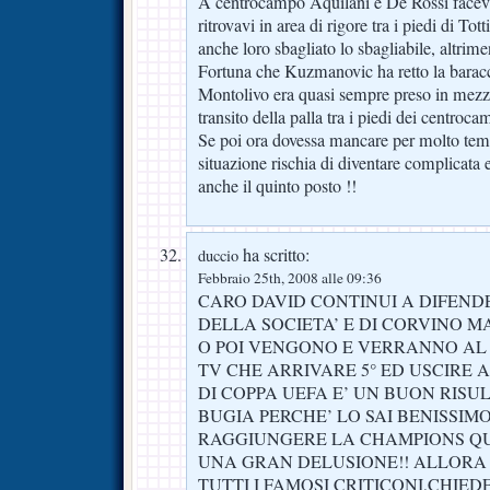
A centrocampo Aquilani e De Rossi facevan
ritrovavi in area di rigore tra i piedi di To
anche loro sbagliato lo sbagliabile, altrime
Fortuna che Kuzmanovic ha retto la baracc
Montolivo era quasi sempre preso in mezzo 
transito della palla tra i piedi dei centrocam
Se poi ora dovessa mancare per molto te
situazione rischia di diventare complicata
anche il quinto posto !!
ha scritto:
duccio
Febbraio 25th, 2008 alle 09:36
CARO DAVID CONTINUI A DIFEND
DELLA SOCIETA’ E DI CORVINO MA
O POI VENGONO E VERRANNO AL PE
TV CHE ARRIVARE 5° ED USCIRE 
DI COPPA UEFA E’ UN BUON RISU
BUGIA PERCHE’ LO SAI BENISSIM
RAGGIUNGERE LA CHAMPIONS Q
UNA GRAN DELUSIONE!! ALLORA
TUTTI I FAMOSI CRITICONI,CHIE