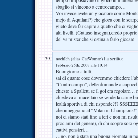
tempo rimpostavano il gioco in maniera es
sbaglio si vincono a centrocampo…
Voi invece avete un giocatore come Monto
mejo di Aquilani?) che gioca con le scarpett
glielo deve far capire a quello che ci vogli
alti livelli, (Gattuso insegna),credo propri
del vs mister che si ostina a farlo giocare
ha scritto:
nochIch (alias CatWoman)
Febbraio 25th, 2008 alle 10:14
Buongiorno a tutti,
sai di quante cose dovremmo chiedere l’ab
“Controcampo”, delle domande a capocchi
chiesto a Spalletti se il gol era regolare
chiedeva al macellaio se vende la carne b
lealtà sportiva di chi risponde?!? SSSEEEE!
che inneggiano al “Milan in Champions!” (s
noi ci siamo stati fino a ieri e non mi risult
proclami del genere), di chi scopre solo o
cattivi pensieri…
…no, non è stata una buona giornata in ne