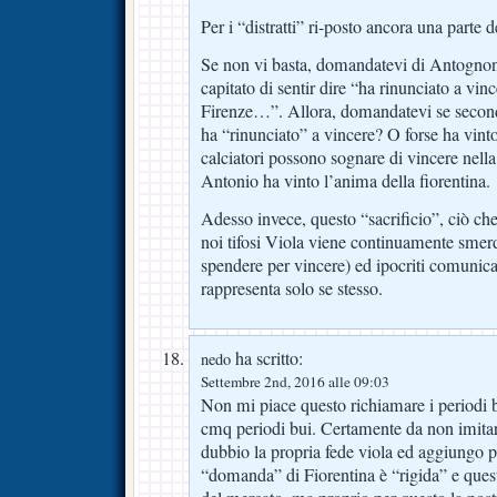
Per i “distratti” ri-posto ancora una parte d
Se non vi basta, domandatevi di Antognoni
capitato di sentir dire “ha rinunciato a vin
Firenze…”. Allora, domandatevi se secon
ha “rinunciato” a vincere? O forse ha vin
calciatori possono sognare di vincere nella
Antonio ha vinto l’anima della fiorentina.
Adesso invece, questo “sacrificio”, ciò ch
noi tifosi Viola viene continuamente smerd
spendere per vincere) ed ipocriti comunica
rappresenta solo se stesso.
ha scritto:
nedo
Settembre 2nd, 2016 alle 09:03
Non mi piace questo richiamare i periodi b
cmq periodi bui. Certamente da non imita
dubbio la propria fede viola ed aggiungo p
“domanda” di Fiorentina è “rigida” e quest