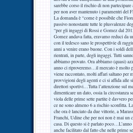
sarebbe corso il rischio di non partecipare
per non aver mantenuto i paramentri del F
La domanda è “come è possibile che Fiore
passivo nonostante tutte le plusvalenze deg
“per gli ingaggi di Rossi e Gomez dal 201
Gomez andava fatta, eravamo reduci da un
con il tedesco sano le prospettivie di raggi
anni a venire erano buone. Con i soldi d
rientrati, in parte, degli ingaggi. Tutti s
abbiamo provato. Ora abbiamo (quasi) azzer
anno ci riproveremo…il mercato è molto 
viene raccontato, molti affari saltano per 
provvigioni degli agenti e ci si affida alle
direttori sportivi…Tutta l’attenzione sul me
dimenticare un dato, ossia la circostanza s
viola delle prime sette partite è davvero pe
ce ne sono almeno 6 a rischio sconfitta. L
che ora è lanciato da due vittorie, a Mara
Franchi, Udine che per noi non è mai un ca
casa. Di questo si è parlato poco…L’anno s
anche facilitato dal fatto che nelle prime 