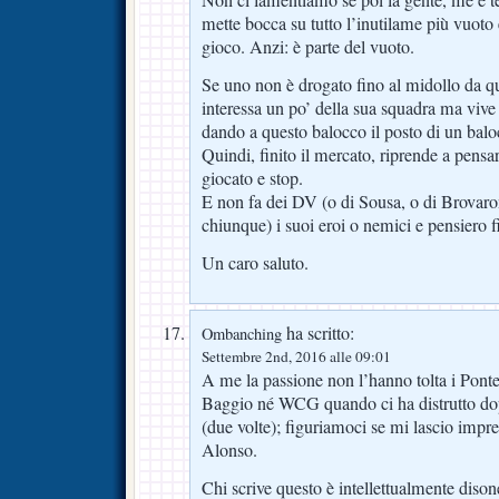
mette bocca su tutto l’inutilame più vuoto 
gioco. Anzi: è parte del vuoto.
Se uno non è drogato fino al midollo da qu
interessa un po’ della sua squadra ma vive 
dando a questo balocco il posto di un baloc
Quindi, finito il mercato, riprende a pensar
giocato e stop.
E non fa dei DV (o di Sousa, o di Brovar
chiunque) i suoi eroi o nemici e pensiero f
Un caro saluto.
ha scritto:
Ombanching
Settembre 2nd, 2016 alle 09:01
A me la passione non l’hanno tolta i Pont
Baggio né WCG quando ci ha distrutto do
(due volte); figuriamoci se mi lascio impre
Alonso.
Chi scrive questo è intellettualmente dis