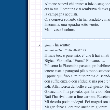
Almeno sapevi chi erano: a inizio stagione
era la tua Fiorentina e ti sembrava di aver 
la campagna acquisti.
Ora conosci soltanto chi hai venduto e ma
Insomma, una squadra sotto vuoto.
Ma il vaso è colmo.
ha scritto:
gionny
Settembre 2nd, 2016 alle 07:28
Il male tuo, e pure mio, e` che li hai amati t
Bigica, Fiondella, “Franz” Firicano…..
Più sono le Fiorentine passate, probabilme
tenere testa a paragoni più o meno scomod
Eppure qui, fino al minuto prima di scender
con sufficienza o con sfiducia; ma poi c’e` 
soli. Alla ricerca del bello e del giusto. Fi
Gioacchino l’ha provato, quel brivido. Bo
Bati l’ha rivalutato a fine carriera. Ecceter
Mi ricordo pochi indegni. Poi magari ora e`
Magari forse allora può anche migliorare.