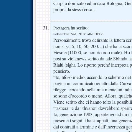
Carpi a domicilio ed in casa Bologna, G
propria la stessa cosa…
ha scritto:
Protagora
Settembre 2nd, 2016 alle 10:06
Personalmente trovo delirante la lettera sc
non si sa, 5, 10, 50, 200…) che ha la scorr
Fiesole (11000, se non ricordo male). Ho fa
post su violanews scritto da tale Sblinda, 
Rialti (sigh). Lo riporto perché interpreta 
pensiero.
“Io, tifoso medio, accendo lo schermo del 
pagina un comunicato redatto dalla Curva 
rileggo, cercando nella mia mente un indir
se sono d’accordo o meno. Allora, qualche
Viene scritto che ci hanno tolto la possibili
“tastiera” e da “divano” dovrebbero sparire,
Io, generazione 1983, appartengo ad un insi
presente i sogni li ha strappati, una genera
dai contratti a termine e dall’incertezza ge