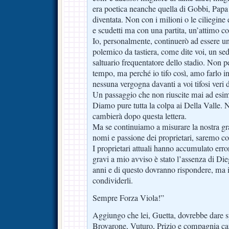
era poetica neanche quella di Gobbi, Papa
diventata. Non con i milioni o le ciliegi
e scudetti ma con una partita, un’attimo con
Io, personalmente, continuerò ad essere un 
polemico da tastiera, come dite voi, un se
saltuario frequentatore dello stadio. Non p
tempo, ma perché io tifo così, amo farlo 
nessuna vergogna davanti a voi tifosi veri 
Un passaggio che non riuscite mai ad esime
Diamo pure tutta la colpa ai Della Valle. N
cambierà dopo questa lettera.
Ma se continuiamo a misurare la nostra gra
nomi e passione dei proprietari, saremo co
I proprietari attuali hanno accumulato error
gravi a mio avviso è stato l’assenza di Die
anni e di questo dovranno rispondere, ma i 
condividerli.
Sempre Forza Viola!”
Aggiungo che lei, Guetta, dovrebbe dare spa
Brovarone, Vuturo, Prizio e compagnia ca