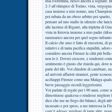
mia Fiorentina, riesco ancora a sognare. I
2-3 all’olimpico di Torino, vista, vergogna
casa insieme a mio nonno, una Champions
poi rubata da un obeso arbitro poi sparito,
pensare ad uno stadio in silenzio che lancia
alle lacrime di Riganò, alla tripletta di Giu
vista in ferrovia insieme a mio padre (tifo
rammarico ancora per quel sogno infrant
Il calcio che amo è fatto di emozioni, di pa
istintivi e di tanta pacifica stupidità, ador
considero ancora Firenze la città più bell
non lo è. Dovrei crescere, e rendermi cont
sentimento è giusto che risieda qui, dove no
parte del tifo. Voi chiedete di cambiare, m
ad arrivisti affaristi stranieri, gente scono
acchiappi Firenze come una Malaga qualsias
breve passaggio ricordi leggerissimi.
Voi parlate di regalo per i 90 anni, come 
dimostrasse qualcosa o rendesse migliore l
dico che me ne frego dei bilanci, degli atti
incassato e poi speso, a me interessa la Fio
com’è adesso: migliore di tante altre, ma