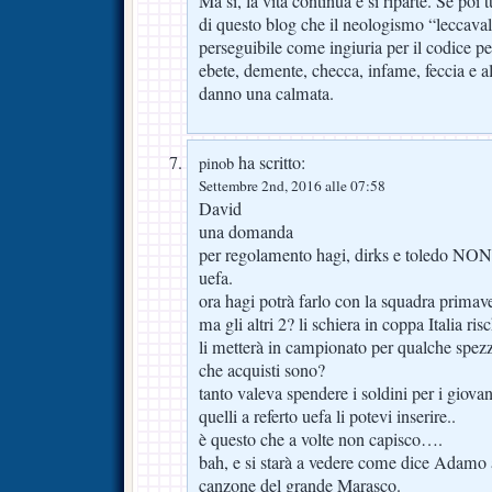
Ma sì, la vita continua e si riparte. Se poi 
di questo blog che il neologismo “leccav
perseguibile come ingiuria per il codice p
ebete, demente, checca, infame, feccia e al
danno una calmata.
ha scritto:
pinob
Settembre 2nd, 2016 alle 07:58
David
una domanda
per regolamento hagi, dirks e toledo NON
uefa.
ora hagi potrà farlo con la squadra primav
ma gli altri 2? li schiera in coppa Italia ri
li metterà in campionato per qualche spez
che acquisti sono?
tanto valeva spendere i soldini per i giova
quelli a referto uefa li potevi inserire..
è questo che a volte non capisco….
bah, e si starà a vedere come dice Adamo
canzone del grande Marasco.