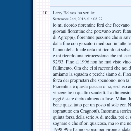
ha scritto:
Larry Holmes
Settembre 2nd, 2016 alle 08:27
io mi ricordo fiorentine forti che facevan
giovani fiorentine che potevano avere futu
di Agroppi), fiorentine pessime che si sal
dalla fine con giocatori mediocri in tutte 
l’anno della finale uefa mi ricordo ci salv
e mi ricordo una retrocessione che mi fece 
92/93. Fino al 1996 non ho mai visto vincer
fallimento. Ora che ci si racconti che noi d
amiamo la squadra e perché siamo di Fir
forza dei proprietari che spendono, non la
Fiorentina è questa piaccia o no, escluso
vincere tre o quattro scudetti. La dimensio
oggi è stare dietro almeno a Juve, Milan, I
bene quasi tutto per un posto al sole con 
soprattutto era Cragnotti). Insomma stori
quinta forza della serie A di media. poi ci 
sognare e che sfiori qualcosa, ma io me ne
1998-99 e l’anno scorso per girone andata 