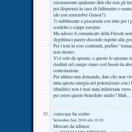
(sicuramente qualcuno dirà che non gli imp
poi disperarsi in caso di fallimento o manc
(do you remember Genoa?);
3) stabilmente a giocarsela con tutte per i p
scudetto e coppe europee.
Ma adesso il comunicato della Fiesole non
(legittimo) parere discorde rispetto alla ges
Per i toni in esso contenuti, perfino “mina
non ritorno.
Vi è solo da sperare, e questo lo sperano tutt
risultati sul campo siano così buoni da abor
contestazione.
Per ultimo una domanda, dato che non vi
tutta questa energia nel polemizzare con i 
ribadirlo) non è mai stata indirizzata vers
per avere questo benedetto stadio? Mah…
ha scritto:
violetviper
Settembre 2nd, 2016 alle 10:26
Mercato da udinese