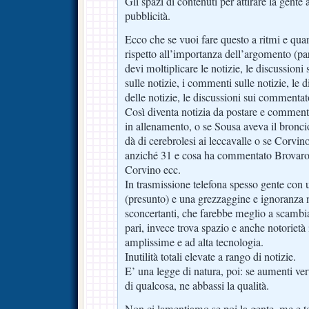
Gli spazi di contenuti per attirare la gente a
pubblicità.
Ecco che se vuoi fare questo a ritmi e quan
rispetto all’importanza dell’argomento (part
devi moltiplicare le notizie, le discussioni s
sulle notizie, i commenti sulle notizie, le
delle notizie, le discussioni sui commentato
Così diventa notizia da postare e commenta
in allenamento, o se Sousa aveva il bronci
dà di cerebrolesi ai leccavalle o se Corvin
anziché 31 e cosa ha commentato Brovaron
Corvino ecc.
In trasmissione telefona spesso gente con u
(presunto) e una grezzaggine e ignoranza n
sconcertanti, che farebbe meglio a scambiar
pari, invece trova spazio e anche notorietà 
amplissime e ad alta tecnologia.
Inutilità totali elevate a rango di notizie.
E’ una legge di natura, poi: se aumenti ve
di qualcosa, ne abbassi la qualità.
Non ci lamentiamo se poi la gente, me e te