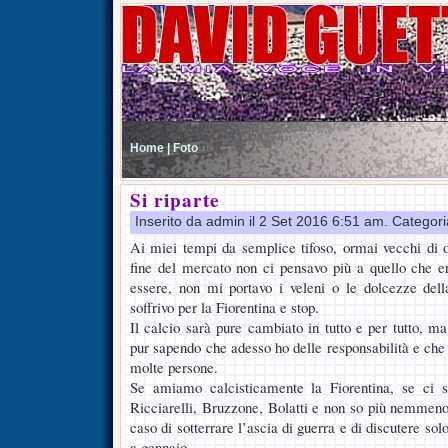
Home |
Foto
Si riparte
Inserito da admin il 2 Set 2016 6:51 am. Categor
Ai miei tempi da semplice tifoso, ormai vecchi di ol
fine del mercato non ci pensavo più a quello che e
essere, non mi portavo i veleni o le dolcezze dell
soffrivo per la Fiorentina e stop.
Il calcio sarà pure cambiato in tutto e per tutto, ma 
pur sapendo che adesso ho delle responsabilità e che
molte persone.
Se amiamo calcisticamente la Fiorentina, se ci s
Ricciarelli, Bruzzone, Bolatti e non so più nemmeno q
caso di sotterrare l’ascia di guerra e di discutere sol
a gennaio.