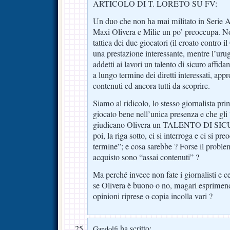
ARTICOLO DI T. LORETO SU FV:
Un duo che non ha mai militato in Serie
Maxi Olivera e Milic un po’ preoccupa. Non
tattica dei due giocatori (il croato contro i
una prestazione interessante, mentre l’uru
addetti ai lavori un talento di sicuro affid
a lungo termine dei diretti interessati, appr
contenuti ed ancora tutti da scoprire.
Siamo al ridicolo, lo stesso giornalista pr
giocato bene nell’unica presenza e che gli “
giudicano Olivera un TALENTO DI 
poi, la riga sotto, ci si interroga e ci si p
termine”; e cosa sarebbe ? Forse il problem
acquisto sono “assai contenuti” ?
Ma perché invece non fate i giornalisti e c
se Olivera è buono o no, magari esprimen
opinioni riprese o copia incolla vari ?
ha scritto:
Gandolfi