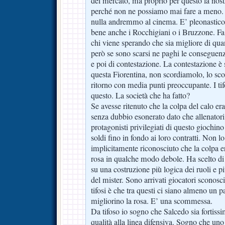
del mercato, ma proprio per questo la nost
perché non ne possiamo mai fare a meno. 
nulla andremmo al cinema. E’ pleonastico
bene anche i Rocchigiani o i Bruzzone. Fa 
chi viene sperando che sia migliore di q
però se sono scarsi ne paghi le conseguenz
e poi di contestazione. La contestazione è
questa Fiorentina, non scordiamolo, lo sco
ritorno con media punti preoccupante. I ti
questo. La società che ha fatto?
Se avesse ritenuto che la colpa del calo era
senza dubbio esonerato dato che allenatori 
protagonisti privilegiati di questo giochino
soldi fino in fondo ai loro contratti. Non lo
implicitamente riconosciuto che la colpa er
rosa in qualche modo debole. Ha scelto di 
su una costruzione più logica dei ruoli e p
del mister. Sono arrivati giocatori sconosc
tifosi è che tra questi ci siano almeno un p
migliorino la rosa. E’ una scommessa.
Da tifoso io sogno che Salcedo sia fortissim
qualità alla linea difensiva. Sogno che uno d