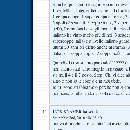
e anche qui signori e signore siamo messi 
Juve, Milan, Inter, e dietro direi alla Lazio 
1 coppa coppe, 1 super coppa europea, 3 s
Napoli (2 scudetti, 5 coppe italia, 2 super
uefa), Roma (anche se gli manca il trofeo i
italiano ha vinto molto più di noi: 3 scudett
supercoppe italia) e a livello italiano guard
ultimi 20 anni sei dietro anche al Parma (
italiana, 1 coppa coppe, 2 coppe uefa, 1 s
Quindi di cosa stiamo parlando??????? di
non siamo stati tanto meglio in passato, a 
sta fra il 4 e il 7 posto. Stop. Chi vi dice al
altro o non sa le cose o è in malafede.
Io mi sono arrabbiamoto perché non si com
poi penso a tutta la storia viola e dico che 
ha scritto:
JACK KRAMER
Settembre 2nd, 2016 alle 08:40
ora va di moda la frase fatta ” ci avete tol
cagare…