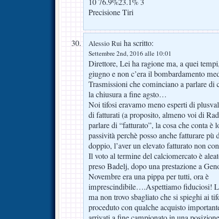
10 76.9%23.1% 3
Precisione Tiri
ha scritto:
Alessio Rui
Settembre 2nd, 2016 alle 10:01
Direttore, Lei ha ragione ma, a quei tempi
giugno e non c’era il bombardamento medi
Trasmissioni che cominciano a parlare di 
la chiusura a fine agsto…
Noi tifosi eravamo meno esperti di plusvalen
di fatturati (a proposito, almeno voi di Ra
parlare di “fatturato”, la cosa che conta è lo
passività perchè posso anche fatturare pù d
doppio, l’aver un elevato fatturato non con
Il voto al termine del calciomercato è ale
preso Badelj, dopo una prestazione a Gen
Novembre era una pippa per tutti, ora è
imprescindibile….Aspettiamo fiduciosi! L
ma non trovo sbagliato che si spieghi ai tifo
proceduto con qualche acquisto importante
arrivati a fine campionato in una posizione 