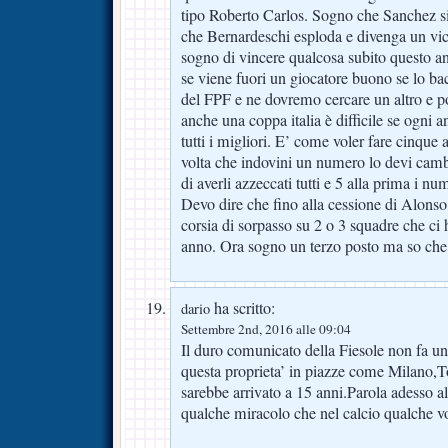
tipo Roberto Carlos. Sogno che Sanchez s
che Bernardeschi esploda e divenga un vi
sogno di vincere qualcosa subito questo an
se viene fuori un giocatore buono se lo ba
del FPF e ne dovremo cercare un altro e po
anche una coppa italia è difficile se ogni 
tutti i migliori. E’ come voler fare cinque
volta che indovini un numero lo devi cam
di averli azzeccati tutti e 5 alla prima i num
Devo dire che fino alla cessione di Alonso
corsia di sorpasso su 2 o 3 squadre che ci
anno. Ora sogno un terzo posto ma so che 
ha scritto:
dario
Settembre 2nd, 2016 alle 09:04
Il duro comunicato della Fiesole non fa un
questa proprieta’ in piazze come Milano,
sarebbe arrivato a 15 anni.Parola adesso 
qualche miracolo che nel calcio qualche v