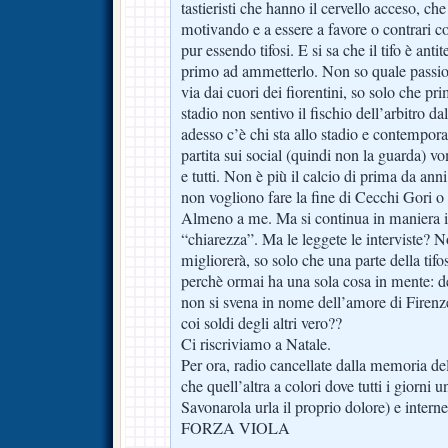
tastieristi che hanno il cervello acceso, che
motivando e a essere a favore o contrari 
pur essendo tifosi. E si sa che il tifo è anti
primo ad ammetterlo. Non so quale passio
via dai cuori dei fiorentini, so solo che p
stadio non sentivo il fischio dell’arbitro 
adesso c’è chi sta allo stadio e contemp
partita sui social (quindi non la guarda) 
e tutti. Non è più il calcio di prima da ann
non vogliono fare la fine di Cecchi Gori o
Almeno a me. Ma si continua in maniera in
“chiarezza”. Ma le leggete le interviste? N
migliorerà, so solo che una parte della ti
perchè ormai ha una sola cosa in mente: de
non si svena in nome dell’amore di Firenze
coi soldi degli altri vero??
Ci riscriviamo a Natale.
Per ora, radio cancellate dalla memoria d
che quell’altra a colori dove tutti i giorni 
Savonarola urla il proprio dolore) e internet
FORZA VIOLA