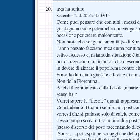
ha scritto:
Inca
Settembre 2nd, 2016 alle 09:15
Come puoi pensare che con tutti i mezzi d
guadagnano sulle polemiche non venga sfru
occasione per creare malcontento.
Non basta che vengano smentiti (vedi Spor
l’anno passato facciano mea culpa per tutt
estivo .Adesso ci risiamo,la situazione è 
poi ci azzeccano,ma intanto i clic crescon
in dovere di aizzare il popolo,ma contro ch
Forse la domanda giusta è a favore di chi 
Non della Fiorentina .
Anche il comunicato della fiesole ,a parte i
senso ha ?
Vorrei sapere la “fiesole” quanti rapprese
Concludendo il tuo mi sembra un post come 
vorresti che si parlasse solo di calcio come
stesso tempo scrivi (i tuoi ultimi due post t
(stesso discorso dei post) raccontando di 
,Sousa…..poi ospiti personaggi che della 