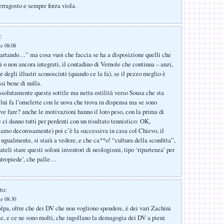
erragosto e sempre forza viola.
:
le 08:08
cartando…” ma cosa vuoi che faccia se ha a disposizione quelli che
i o non ancora integrati, il contadino di Vernole che continua – anzi,
e degli illustri sconosciuti (quando ce la fa), se il pezzo meglio è
i bene di nulla.
solutamente questa sottile ma netta ostilità verso Sousa che sta
 lui fa l’omelette con le uova che trova in dispensa ma se sono
ve fare? anche le motivazioni hanno il loro peso, con la prima di
ci danno tutti per perdenti con un risultato tennistico: OK,
amo decorosamente) poi c’è la successiva in casa col Chievo, il
ugualmente, si starà a vedere, e che ca**o! “cultura della sconfitta”,
teli stare questi soloni inventori di neologismi, tipo ‘ripartenza’ per
ontropiede’, che palle…
to:
le 08:30
lpa, oltre che dei DV che non vogliono spendere, è dei vari Zachini
ze, e ce ne sono molti, che ingollano la demagogia dei DV a pieni