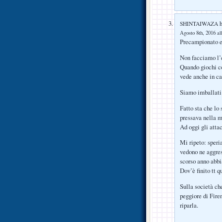
h
SHINTAIWAZA
Agosto 8th, 2016 al
Precampionato es
Non facciamo l’e
Quando giochi c
vede anche in c
Siamo imballati
Fatto sta che lo
pressava nella 
Ad oggi gli attac
Mi ripeto: speri
vedono ne aggre
scorso anno abbi
Dov’è finito tt q
Sulla società ch
peggiore di Fire
riparla.