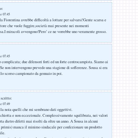
o:
le 07:45
a Fiorentina avrebbe difficoltà a lottare per salvarsi!Gente scarsa e
tore che vuole fuggire,società mai presente nei momenti
ssa.I miracoli avvengono!Pero’ ce ne vorrebbe uno veramente grosso.
le 07:45
 complicata; due difensori forti ed un forte centrocampista. Siamo ai
Se non intervengono prevedo una stagione di sofferenze. Sousa si era
ello scorso campionato da gennaio in poi.
scritto:
le 07:49
lla noia quelli che mi sembrano dati oggettivi.
chiotta e non eccezionale. Complessivamente squilibrata, nei valori
orta dietro difetti mai risolti da oltre un anno. A Sousa in alcuni
in primis) manca il minimo sindacale per confezionare un prodotto
ile.