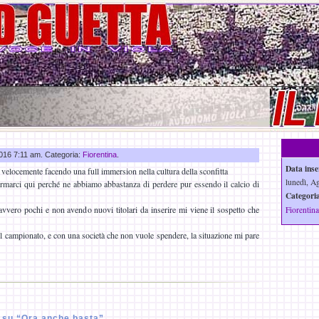
2016 7:11 am. Categoria:
Fiorentina
.
Data inse
 velocemente facendo una full immersion nella cultura della sconfitta
lunedì, A
marci qui perché ne abbiamo abbastanza di perdere pur essendo il calcio di
Categoria
vvero pochi e non avendo nuovi titolari da inserire mi viene il sospetto che
Fiorentina
el campionato, e con una società che non vuole spendere, la situazione mi pare
su “Ora anche basta”