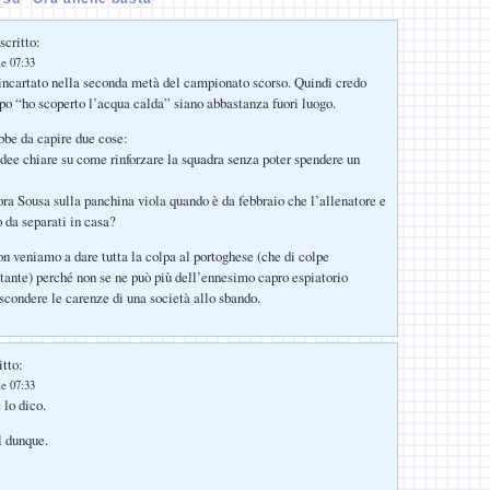
scritto:
le 07:33
 incartato nella seconda metà del campionato scorso. Quindi credo
tipo “ho scoperto l’acqua calda” siano abbastanza fuori luogo.
ebbe da capire due cose:
idee chiare su come rinforzare la squadra senza poter spendere un
ora Sousa sulla panchina viola quando è da febbraio che l’allenatore e
o da separati in casa?
on veniamo a dare tutta la colpa al portoghese (che di colpe
ante) perché non se ne può più dell’ennesimo capro espiatorio
ascondere le carenze di una società allo sbando.
itto:
le 07:33
 lo dico.
l dunque.