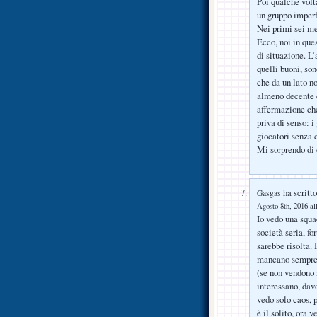
Poi qualche volt
un gruppo imperf
Nei primi sei me
Ecco, noi in que
di situazione. L
quelli buoni, son
che da un lato n
almeno decente e
affermazione che
priva di senso: i
giocatori senza 
Mi sorprendo di 
ha scritto
Gasgas
Agosto 8th, 2016 al
Io vedo una squa
società seria, f
sarebbe risolta.
mancano sempre 2
(se non vendono 
interessano, dav
vedo solo caos,
è il solito, ora