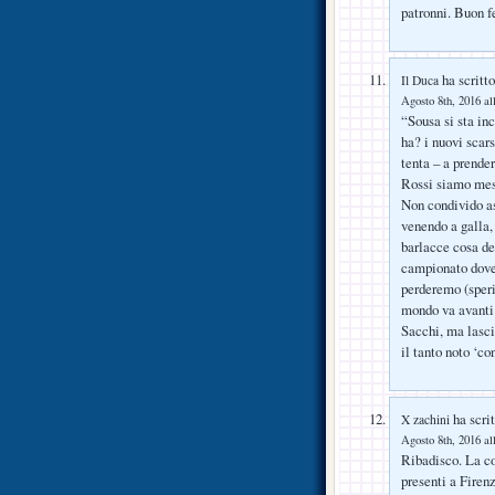
patronni. Buon f
ha scritto
Il Duca
Agosto 8th, 2016 al
“Sousa si sta in
ha? i nuovi scars
tenta – a prender
Rossi siamo mess
Non condivido as
venendo a galla,
barlacce cosa de
campionato dove 
perderemo (speri
mondo va avanti 
Sacchi, ma lascia
il tanto noto ‘c
ha scrit
X zachini
Agosto 8th, 2016 al
Ribadisco. La co
presenti a Firen