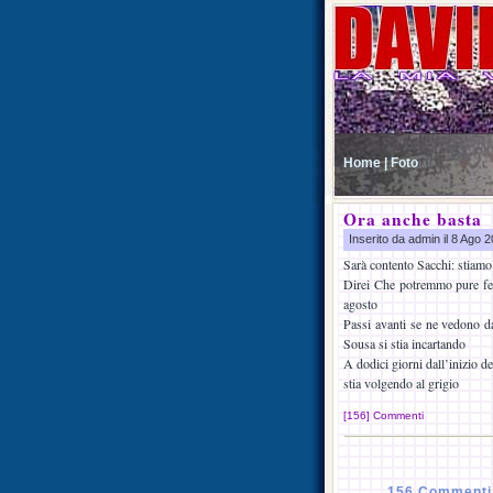
Home |
Foto
Ora anche basta
Inserito da admin il 8 Ago 
Sarà contento Sacchi: stiamo
Direi Che potremmo pure fer
agosto
Passi avanti se ne vedono da
Sousa si stia incartando
A dodici giorni dall’inizio d
stia volgendo al grigio
[156] Commenti
156 Commenti 