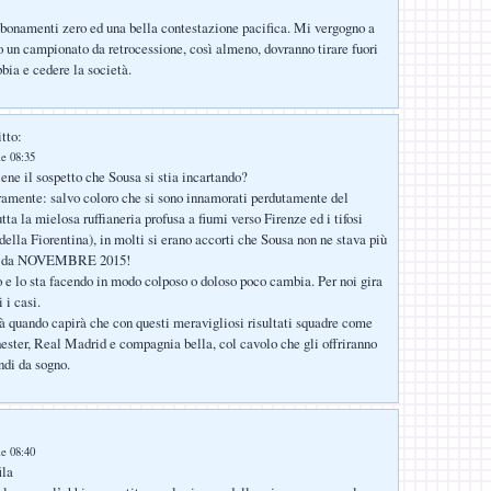
bonamenti zero ed una bella contestazione pacifica. Mi vergogno a
o un campionato da retrocessione, così almeno, dovranno tirare fuori
bbia e cedere la società.
tto:
le 08:35
iene il sospetto che Sousa si stia incartando?
amente: salvo coloro che si sono innamorati perdutamente del
tta la mielosa ruffianeria profusa a fiumi verso Firenze ed i tifosi
 della Fiorentina), in molti si erano accorti che Sousa non ne stava più
na da NOVEMBRE 2015!
to e lo sta facendo in modo colposo o doloso poco cambia. Per noi gira
 i casi.
rà quando capirà che con questi meravigliosi risultati squadre come
ster, Real Madrid e compagnia bella, col cavolo che gli offriranno
ndi da sogno.
le 08:40
ila