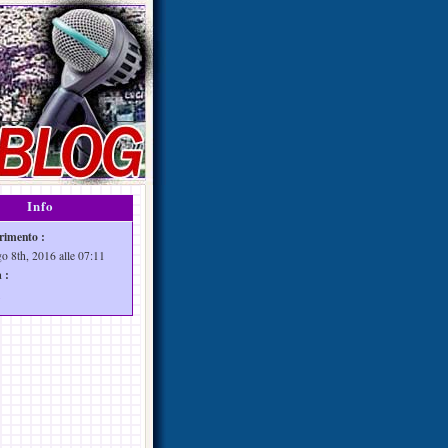
Info
rimento :
go 8th, 2016 alle 07:11
 :