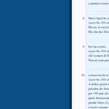
a gennaio siamo 
ha sc
Marco Signa
Agosto 8th, 2016 al
Ma no, la societ
Ma che dici Da
ha scritto:
Pico
Agosto 8th, 2016 al
All’esonero di Mo
Non mi sono pen
ha scr
avenzaviola
Agosto 8th, 2016 al
A dodici giorni 
paladini dei frat
per i 90 anni od
quale formazion
grande tifoso, il
evocati saranno v