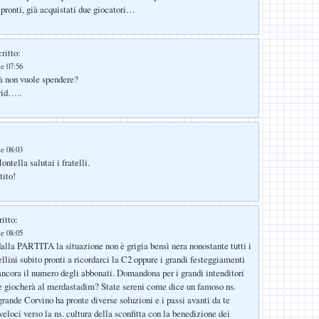
pronti, già acquistati due giocatori…
ritto:
le 07:56
à non vuole spendere?
vid…..
le 08:03
ntella salutai i fratelli.
tito!
itto:
le 08:05
dalla PARTITA la situazione non è grigia bensì nera nonostante tutti i
ellini subito pronti a ricordarci la C2 oppure i grandi festeggiamenti
 ancora il numero degli abbonati. Domandona per i grandi intenditori
e giocherà al merdastadim? State sereni come dice un famoso ns.
 grande Corvino ha pronte diverse soluzioni e i passi avanti da te
eloci verso la ns. cultura della sconfitta con la benedizione dei