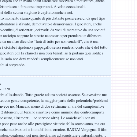
a capita che in mano ad un allenatore motivato e motivatore, anche
etto riesca a fare cose importanti. A volte eccezionali.
si della scorsa stagione è capitato anche a noi.
sto momento siamo quanto di più distante possa esserci da quel tipo
’allenatore è sfavato, demotivato e demotivante. I giocatori, anche
o confusi, disorientati, coinvolti da voci di mercato e da una società
on anticipa neppure lo stretto necessario per prendere un difensore
 da un altro dice che “farà di tutto per non venderli”, che è una
 i cicisbei ripetono a pappagallo senza rendersi conto che è del tutto
 giocatori con la clausola non puoi tenerli se ti portano quei soldi; i
clausola non devi venderli semplicemente se non vuoi.
chi si sorprende.
:
le 07:50
dra allo sbando. Tutto grazie ad una società assente. Se avessimo una
orte, con gente competente, la maggior parte delle polemiche/problemi
 Invece no. Mancano meno di due settimane al via del campionato e
 difensori, un terzino sinistro e come minimo due centrocampisti
nessuno, altrimenti…ne servono altri). Le amichevoli non mi
o poco peso anche alle prestigiose vittorie dello scorso anno, ma ora
 poche motivazioni e immobilismo cronico. BASTA! Vergogna. Il film
 vendono qualcuno, poi non riusciranno ad acquistare e naturalmente…