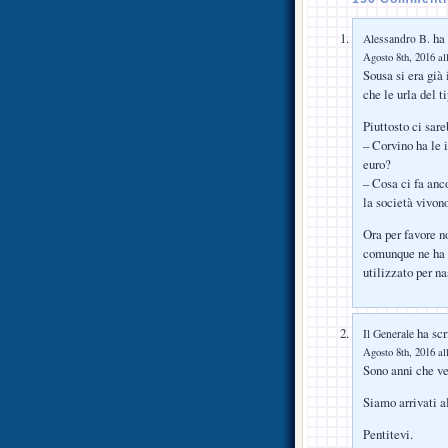
ha 
Alessandro B.
Agosto 8th, 2016 al
Sousa si era già
che le urla del 
Piuttosto ci sar
– Corvino ha le 
euro?
– Cosa ci fa anc
la società vivon
Ora per favore n
comunque ne ha t
utilizzato per n
ha scr
Il Generale
Agosto 8th, 2016 al
Sono anni che ve
Siamo arrivati a
Pentitevi.