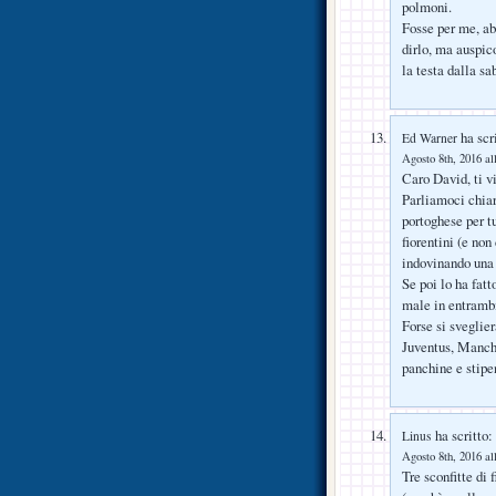
polmoni.
Fosse per me, ab
dirlo, ma auspic
la testa dalla sa
ha scri
Ed Warner
Agosto 8th, 2016 al
Caro David, ti v
Parliamoci chiar
portoghese per tu
fiorentini (e non
indovinando u
Se poi lo ha fat
male in entrambi
Forse si sveglie
Juventus, Manche
panchine e stipe
ha scritto:
Linus
Agosto 8th, 2016 al
Tre sconfitte di f