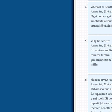
ha scritt
vibennal
Agosto 8th, 2016 al
Oggi come oggi l
smotivata,allena
cruciali!Poi,chi
ha scritto:
willy
Agosto 8th, 2016 al
Situazione molto
minimi termini. 
gia’ incartato n
willu
ha 
Shimon שמעון
Agosto 8th, 2016 al
Ribadisco fino a
La squadra è vec
e nei ruoli. Si p
reparti (difesa 
tecnico accettab