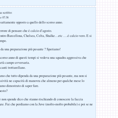
a scritto:
le 07:38
attamente opposto a quello dello scorso anno.
rrore di pensare che é calcio d’agosto.
ontro Barcellona, Chelsea, Celta, Shalke…etc ….é calcio vero. E si
ampo.
 da una preparazione più pesante ? Speriamo!
 scorso anno di questi tempi si vedeva una squadra aggressiva che
metà campo avversaria.
canti trottarellano.
amo che tutto dipenda da una preparazione più pesante, ma non si
ssività ne capacità di manovra che almeno per qualche mese lo
amo dimostrato di saper fare.
uesto?
e non spende dico che stanno rischiando di conoscere la faccia
nze. Fai che perdiamo con la Juve (molto-molto probabile) e poi se ne