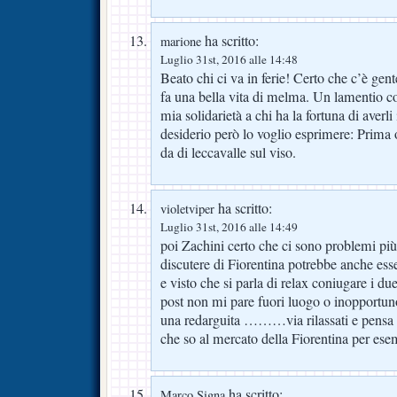
ha scritto:
marione
Luglio 31st, 2016 alle 14:48
Beato chi ci va in ferie! Certo che c’è gent
fa una bella vita di melma. Un lamentio con
mia solidarietà a chi ha la fortuna di averli
desiderio però lo voglio esprimere: Prima 
da di leccavalle sul viso.
ha scritto:
violetviper
Luglio 31st, 2016 alle 14:49
poi Zachini certo che ci sono problemi più 
discutere di Fiorentina potrebbe anche ess
e visto che si parla di relax coniugare i due
post non mi pare fuori luogo o inopportuno
una redarguita ………via rilassati e pensa
che so al mercato della Fiorentina per es
ha scritto:
Marco Signa