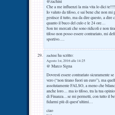
@zachini
Che a me influenzi la mia vita lo dici te!!!
Io valuto da tifoso, e sai bene che non mi
gestisce il tutto, ma da dire questo, a dire c
quanto il buco del culo e le 24 ore…
Son tre mercati che sono ridicoli e non tir
tifoso non posso essere contrariato, mi def
sportivo….
ha scritto:
zachini
Agosto 1st, 2016 alle 14:25
@ Marco Signa
Dovresti essere contrariato sicuramente se 
vero (“non tirano fuori un euro”), ma quel
assolutamente FALSO, a meno che bilanci c
anche loro… ma io tifoso, tra la tua opini
di Finanza…se mi permetti, con tutto il 
fidarmi più di quest’ultimi…
ciao