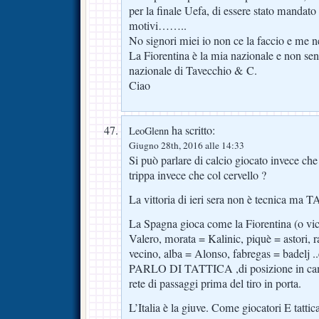
per la finale Uefa, di essere stato mandato 
motivi……..
No signori miei io non ce la faccio e me n
La Fiorentina è la mia nazionale e non sen
nazionale di Tavecchio & C.
Ciao
ha scritto:
LeoGlenn
Giugno 28th, 2016 alle 14:33
Si può parlare di calcio giocato invece che
trippa invece che col cervello ?
La vittoria di ieri sera non è tecnica ma
La Spagna gioca come la Fiorentina (o vice
Valero, morata = Kalinic, piquè = astori,
vecino, alba = Alonso, fabregas = badelj ..
PARLO DI TATTICA ,di posizione in camp
rete di passaggi prima del tiro in porta.
L’Italia è la giuve. Come giocatori E tattic