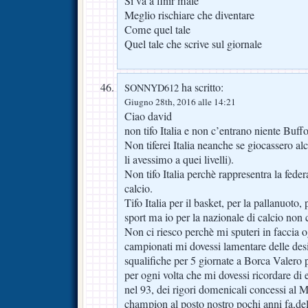
Si va a finir male
Meglio rischiare che diventare
Come quel tale
Quel tale che scrive sul giornale
ha scritto:
SONNYD612
Giugno 28th, 2016 alle 14:21
Ciao david
non tifo Italia e non c’entrano niente Buff
Non tiferei Italia neanche se giocassero alc
li avessimo a quei livelli).
Non tifo Italia perchè rappresentra la fede
calcio.
Tifo Italia per il basket, per la pallanuoto, pa
sport ma io per la nazionale di calcio non c
Non ci riesco perchè mi sputeri in faccia o
campionati mi dovessi lamentare delle desig
squalifiche per 5 giornate a Borca Valero p
per ogni volta che mi dovessi ricordare di 
nel 93, dei rigori domenicali concessi al M
champion al posto nostro pochi anni fa,del