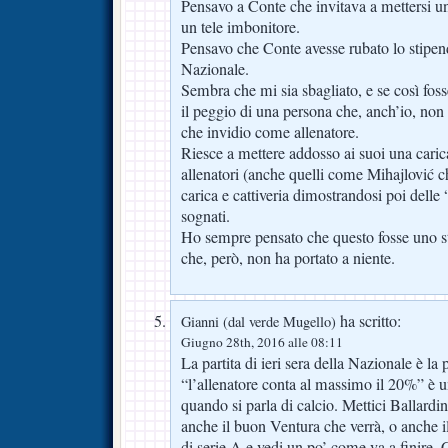
Pensavo a Conte che invitava a mettersi 
un tele imbonitore.
Pensavo che Conte avesse rubato lo stipend
Nazionale.
Sembra che mi sia sbagliato, e se così fos
il peggio di una persona che, anch’io, n
che invidio come allenatore.
Riesce a mettere addosso ai suoi una carica
allenatori (anche quelli come Mihajlović 
carica e cattiveria dimostrandosi poi delle
sognati.
Ho sempre pensato che questo fosse uno sti
che, però, non ha portato a niente.
ha scritto:
Gianni (dal verde Mugello)
Giugno 28th, 2016 alle 08:11
La partita di ieri sera della Nazionale è la
“l’allenatore conta al massimo il 20%” è u
quando si parla di calcio. Mettici Ballardini
anche il buon Ventura che verrà, o anche il
di serie A e vedi un po’ come va a finire. 