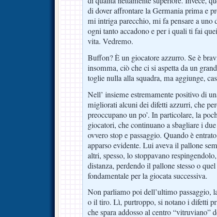
di qualità nettamente superiore. Invece, que
di dover affrontare la Germania prima e pr
mi intriga parecchio, mi fa pensare a uno d
ogni tanto accadono e per i quali ti fai quei
vita. Vedremo.
Buffon? È un giocatore azzurro. Se è bravi
insomma, ciò che ci si aspetta da un grand
toglie nulla alla squadra, ma aggiunge, ca
Nell’ insieme estremamente positivo di un
migliorati alcuni dei difetti azzurri, che 
preoccupano un po’. In particolare, la poc
giocatori, che continuano a sbagliare i due
ovvero stop e passaggio. Quando è entrato 
apparso evidente. Lui aveva il pallone semp
altri, spesso, lo stoppavano respingendolo,
distanza, perdendo il pallone stesso o qu
fondamentale per la giocata successiva.
Non parliamo poi dell’ultimo passaggio, la 
o il tiro. Lì, purtroppo, si notano i difetti
che spara addosso al centro “vitruviano” d