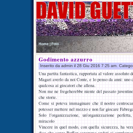
Home |
Foto
Godimento azzurro
Inserito da admin il 28 Giu 2016 7:25 am. Catego
Una partita fantastica, rapportata al valore assoluto d
Magari averlo da noi Conte, e lo penso da anni: uno 
qualcosa ai giocatori che allena.
Non me ne fregeherebbe niente del passato juventino,
che storie.
Come si poteva immaginare che il nostro centroca
potesser mettere nel mezzo e non far giocare Fabrega
Solo l’organizzazione, un’organizzazione perfett
miracolo
Vincere in quel modo, con quella sicurezza, ha vera
dice che senza Buffon saremmo andati ai supplementa