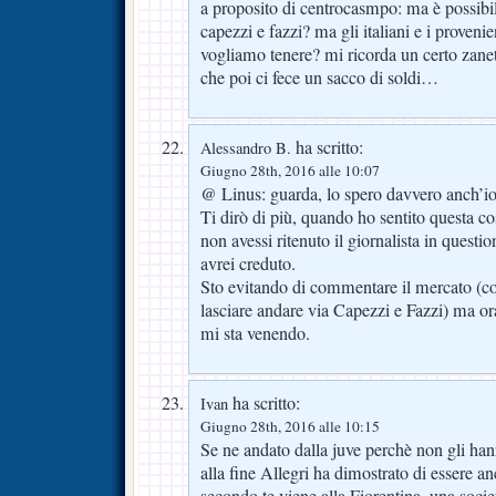
a proposito di centrocasmpo: ma è possibi
capezzi e fazzi? ma gli italiani e i provenien
vogliamo tenere? mi ricorda un certo zanett
che poi ci fece un sacco di soldi…
ha scritto:
Alessandro B.
Giugno 28th, 2016 alle 10:07
@ Linus: guarda, lo spero davvero anch’io
Ti dirò di più, quando ho sentito questa c
non avessi ritenuto il giornalista in questi
avrei creduto.
Sto evitando di commentare il mercato (co
lasciare andare via Capezzi e Fazzi) ma o
mi sta venendo.
ha scritto:
Ivan
Giugno 28th, 2016 alle 10:15
Se ne andato dalla juve perchè non gli han
alla fine Allegri ha dimostrato di essere a
secondo te viene alla Fiorentina, una societ