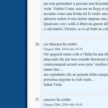
per non permettere a persone non fiorentin
viola. Vedere Conte, non me ne frega se p
accanito come una bestia mi fa venire anc
adorerei vedere il mio mister stuprare una
Qualcuno con i soldi ci liberi da questo l
e calcolatrici. Firenze, se ci sei batti un co
ha scritto:
jon München
Giugno 28th, 2016 alle 10:33
Gli spagnoli erano cotti e l´Italia ha una di
attaccanti che pur non essendo fenomeni se
centrocampisti azzurri sono pero´ mediocr
sanno fare…
ma soprattutto che ne pensate della campa
prossima stagione la vedo male…
Saluti Viola
ha scritto:
maurizio
Giugno 28th, 2016 alle 10:41