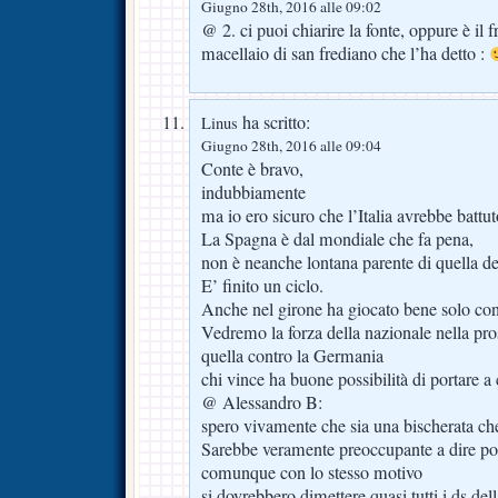
Giugno 28th, 2016 alle 09:02
@ 2. ci puoi chiarire la fonte, oppure è il f
macellaio di san frediano che l’ha detto :
ha scritto:
Linus
Giugno 28th, 2016 alle 09:04
Conte è bravo,
indubbiamente
ma io ero sicuro che l’Italia avrebbe battu
La Spagna è dal mondiale che fa pena,
non è neanche lontana parente di quella d
E’ finito un ciclo.
Anche nel girone ha giocato bene solo cont
Vedremo la forza della nazionale nella pro
quella contro la Germania
chi vince ha buone possibilità di portare a
@ Alessandro B:
spero vivamente che sia una bischerata che
Sarebbe veramente preoccupante a dire po
comunque con lo stesso motivo
si dovrebbero dimettere quasi tutti i ds dell