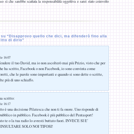
caso sì che sarebbe scattata la responsabilità oggettiva e sarei stato coinvolto
u “Disapprovo quello che dici, ma difenderò fino alla
itto di dirlo”
le 16:07
fendere il tuo David, ma io non ascolterò mai più Prizio, visto che per
che ha scritto, Facebook o non Facebook, io sono convinta come
etti, che le parole sono importanti e quando si sono dette o scritte,
te più di uno schiaffo.
a scritto:
le 16:17
etto è una decisione Pilatesca che non ti fa onore. Uno risponde di
 pubblico in pubblico. Facebook è più pubblico del Pentasport!
to te o la tua radio lo avresti buttato fuori. INVECE SI E’
INSULTARE SOLO NOI TIFOSI!