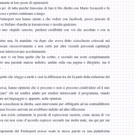
amente al loro posto di opinionisti.
o’ di tutto purché finissimo di fare il filo diretto con Mario Sconcerti e fu
 cose e potrei continuare a lungo.
entasport non hanno niente a che vedere con facebook, posso pensare di
se Stefano sbarella in trasmissione o insulta qualcuno.
o uno stupido censore, perderei credibilità con voi che ascoltate e con la
dirne una, fu mandato via dopo che aveva detto sciocchezze colossali nel
usare successivamente e non certo per altre vicende personali capitategli
non interessavano assolutamente.
e non vi sta bene quello che ha scritto, e secondo me avete completamente
tto una parziale marcia indietro, andate sulla sua pagina e diteglielo, ma il
.
etto che sfugge a molti e cioè la differenza tra chi fa parte della redazione del
 stessa, hanno opinioni che si possono o non si possono condividere ed il mio
giare” chi mi sembra adatto per rendere interessante il programma, stando
e nel linguaggio e, appunto, nelle opinioni.
e sciocchezze in diretta, sarei intervenuto per obbligarlo ad un contraddittorio
non fossero arrivate mi avrebbero indotto ad altre riflessioni.
non esiste certamente la gravità di espressioni razziste, come alcuni di voi
i su cui non sono d’accordo espressi secondo me molto male, ma qui per me
mponente del Pentasport avesse usato le stesse parole su una piattaforma