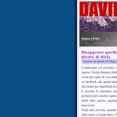
Home |
Foto
Disapprovo quello
diritto di dirlo
Inserito da admin il 9 Mag
Cominciamo col ricordare ch
inglese, Evelyn Beatrice Hall
Avete già capito di cosa par
su facebook (ah, quanti dann
mai niente per impedirgli di 
E siccome lo considero una 
pochezza del concetto espress
Detto tutto questo, aggiun
trasversali.
Negli anni novanta, quando l
dello sport a Canale Dieci, 