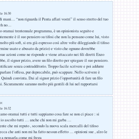
le 16:30
i mani… “non riguarda il Penta affari vostri” il senso stretto del tuo
 eh no…
uo oramai trentennale programma, è un opinionista seguito e
ntemente è il suo pensiero su tifosi che non la pensano come lui, visto
olto più soft, si era già espresso così altre volte dileggiando il tifoso
rmine usato e abusato da prizio) e visto che ognuno dovrebbe
 sue azioni come ne risponde e viene attaccato nei fili diretti Enzo
e, il signor prizio, avere un filo diretto per spiegare il suo pensiero.
tificare senza contradditorio. Troppo facile scrivere e poi addurre
parlare l’offesa, pur deprecabile, può scappare. Nello scrivere è
 Quindi convinta. Dai al signor prizio l’opportunità di fare un filo
osi. Sicuramente saranno molto più gentili di lui nel rapportarsi
o:
le 16:32
amo oramai tutti e tutti sappiamo cosa fare se non ci piace : si
 io ascolto tutti … anche chi non mi garba …
te che mi reputo , secondo la nuova scala mercalli del tifoso
lecca che anti non mi ha fatto nessun effetto … opinioni sue , alzo le
o a pensarla come mi frega