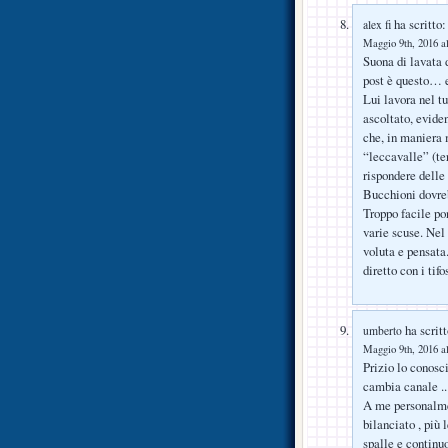
ha scritto:
alex fi
Maggio 9th, 2016 al
Suona di lavata d
post è questo…
Lui lavora nel t
ascoltato, evide
che, in maniera m
“leccavalle” (te
rispondere delle
Bucchioni dovrebb
Troppo facile pon
varie scuse. Nel 
voluta e pensata.
diretto con i tif
ha scritt
umberto
Maggio 9th, 2016 al
Prizio lo conosci
cambia canale ..
A me personalmen
bilanciato , più 
spalle e continu