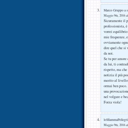
Marco Gruppo a s
Maggio 9th, 2016 al
Sicuramente il p
professionista, 
vorrei equilibrio
mie frequenze, e
ovviamente ognuno
dire quel che s
da noi.
Se tu per amore 
da lui, ti contra
rispetto, ma che
notizia il più po
merito al livello
ormai ben poco. A
una provocazione
nel volgare e be
Forza viola!
loSfiammaPellegri
Maggio 9th, 2016 al