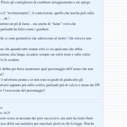
i Prizio gli consiglierei di cambiare atteggiamento e mi spiego
to il “rivoluzionario”, il contestatore, quello che non ha peli sulla
e …ok !
 portato un pò di fama .. ma anche di “fame” visto che
parlando ha fatto come i gamberi.
chè ci sono giornalisti che aderiscono al motto “chi striscia non
ne che quando tutti stanno zitti ci sia qualcuno che abbai.
tatore alla lunga, ricadere sempre sui soliti temi e sulle solite
lo fa scadere.
i debba per forza mantenere quel personaggio dell’uomo che non
ai!
 è un’ottima penna e io non sono in grado di giudicarlo gli
uttarsi appunto più sullo scritto, parlando più di calcio e meno dei DV
e l’ossessione del personaggio!
to:
le 16:25
esto scusa in nessuno dei post successivi, ma anzi ha tirato fuori
usa della sua malattia per suscitare pietà in chi lo legge. Non ha