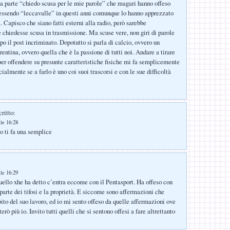
na parte “chiedo scusa per le mie parole” che magari hanno offeso
essendo “leccavalle” in questi anni comunque lo hanno apprezzato
 Capisco che siano fatti esterni alla radio, però sarebbe
 chiedesse scusa in trasmissione. Ma scuse vere, non giri di parole
po il post incriminato. Dopotutto si parla di calcio, ovvero un
entina, ovvero quella che è la passione di tutti noi. Andare a tirare
er offendere su presunte caratteristiche fisiche mi fa semplicemente
cialmente se a farlo è uno coi suoi trascorsi e con le sue difficoltà
ritto:
le 16:28
to ti fa una semplice
le 16:29
ello xhe ha detto c’entra eccome con il Pentasport. Ha offeso con
 parte dei tifosi e la proprietà. E siccome sono affermazioni che
ito del suo lavoro, ed io mi sento offeso da quelle affermazioni ove
terò più io. Invito tutti quelli che si sentono offesi a fare altrettanto