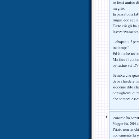
se fossi amico d
meglio.
In passato ha fat
lingua ecc ecc 
Tutto ciò gli ha
lavorativamente 
.. chapeau !! per
inciampa”.
Ed è anche un be
Ma fare il contes
battutine sui DV 
Sembra che quas
deve chiedere m
siccome dite che
consiglierei di b
che sembra esser
ha scrit
leonardo
Maggio 9th, 2016 al
Prizio non ha chi
nuovamente la sc