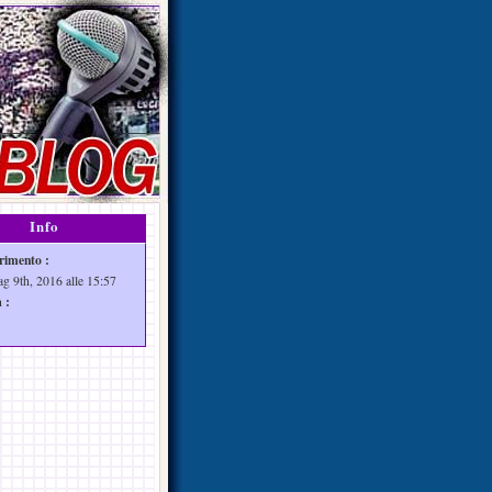
Info
rimento :
ag 9th, 2016 alle 15:57
 :