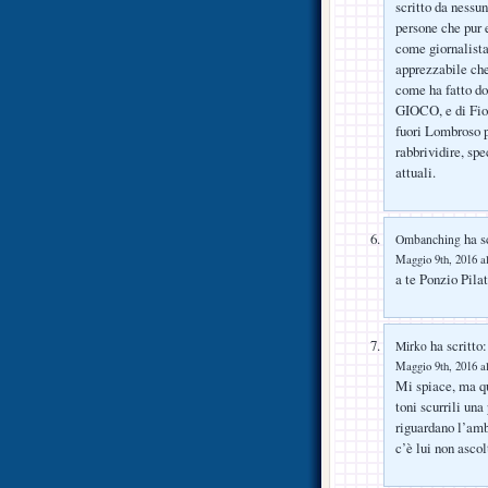
scritto da nessu
persone che pur 
come giornalista.
apprezzabile che
come ha fatto do
GIOCO, e di Fior
fuori Lombroso p
rabbrividire, spe
attuali.
ha sc
Ombanching
Maggio 9th, 2016 al
a te Ponzio Pila
ha scritto:
Mirko
Maggio 9th, 2016 al
Mi spiace, ma qu
toni scurrili una
riguardano l’amb
c’è lui non ascol