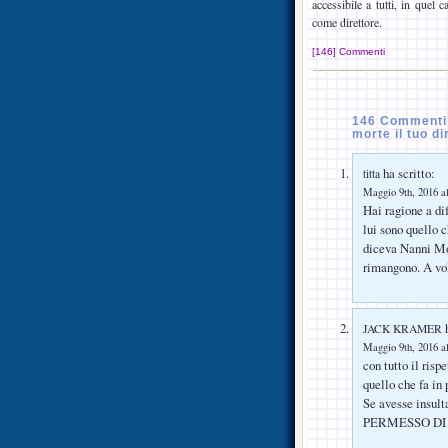
accessibile a tutti, in quel 
come direttore.
[146] Commenti
146 Commenti s
morte il tuo dir
ha scritto:
titta
Maggio 9th, 2016 al
Hai ragione a di
lui sono quello 
diceva Nanni Mor
rimangono. A vol
h
JACK KRAMER
Maggio 9th, 2016 al
con tutto il risp
quello che fa in
Se avesse insulta
PERMESSO DI 