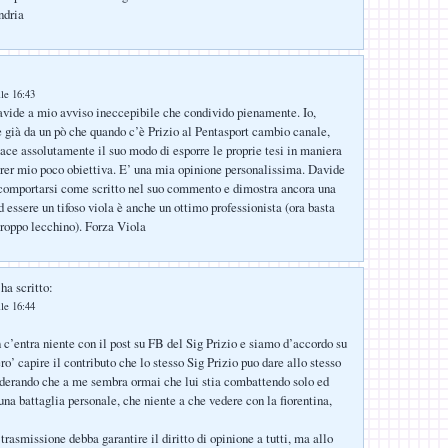
ndria
le 16:43
ide a mio avviso ineccepibile che condivido pienamente. Io,
 già da un pò che quando c’è Prizio al Pentasport cambio canale,
ace assolutamente il suo modo di esporre le proprie tesi in maniera
arer mio poco obiettiva. E’ una mia opinione personalissima. Davide
 comportarsi come scritto nel suo commento e dimostra ancora una
d essere un tifoso viola è anche un ottimo professionista (ora basta
troppo lecchino). Forza Viola
ha scritto:
le 16:44
n c’entra niente con il post su FB del Sig Prizio e siamo d’accordo su
ro’ capire il contributo che lo stesso Sig Prizio puo dare allo stesso
derando che a me sembra ormai che lui stia combattendo solo ed
na battaglia personale, che niente a che vedere con la fiorentina,
rasmissione debba garantire il diritto di opinione a tutti, ma allo