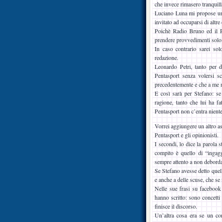
che invece rimasero tranquill
Luciano Luna mi propose un p
invitato ad occuparsi di altre
Poichè Radio Bruno ed il P
prendere provvedimenti solo 
In caso contrario sarei sol
redazione.
Leonardo Petri, tanto per 
Pentasport senza volersi sc
precedentemente e che a me 
E così sarà per Stefano: s
ragione, tanto che lui ha fa
Pentasport non c’entra niente
Vorrei aggiungere un altro asp
Pentasport e gli opinionisti.
I secondi, lo dice la parola
compito è quello di “ingag
sempre attento a non debordar
Se Stefano avesse detto quell
e anche a delle scuse, che se 
Nelle sue frasi su facebook 
hanno scritto: sono concett
finisce il discorso.
Un’altra cosa era se un co