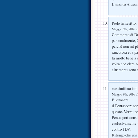
Umberto Alessa
ha scritto:
Paolo
Maggio 9th, 2016 al
Commento di Dav
personalmente, è
perché non mi pi
rancorosa e, a p
fa molto bene a
volta che oltre a
altrimenti sono 
massimiliano lotti
Maggio 9th, 2016 al
Buonasera
il Pentasport no
questo. Vorrei pe
Pentasport consi
esclusivamente u
contro I DV.
Ritengo che una t