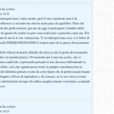
ha scritto:
è
le 16:18
entasport non c’entra niente, però il suo commento non è da
è offensivo e secondo me attesta mancanza di equilibrio. Dato che
 da dei professionisti, per me da oggi il pentasport è bandito dalle
 da quanto ho sentito in giro sono tantissimi a pensarla come me. Poi
 di noi fa le sue valutazioni. Ti ricordo però una cosa: si è liberi di
i vuole FERMO RESTANDO il rispetto per chi la pensa diversamente
della libertà di parola difendi chi attacca chi la pensa diversamente
ddici in termini pratici. Ovviamente poi è una tua scelta, che io
 non condivido, esprimendo pertanto il mio dissenso diffondendo la
ssibile, così che ognuno possa trarre le proprie considerazioni in
 del dibattito portato avanti da certe figure che di professionale hanno
uguro a Prizio di riprendersi e di scusarsi, se la sua voleva essere
 intellettuale ritengo che abbia semplicemente svarionato, scadendo
cero.
ha scritto:
ni
le 16:23