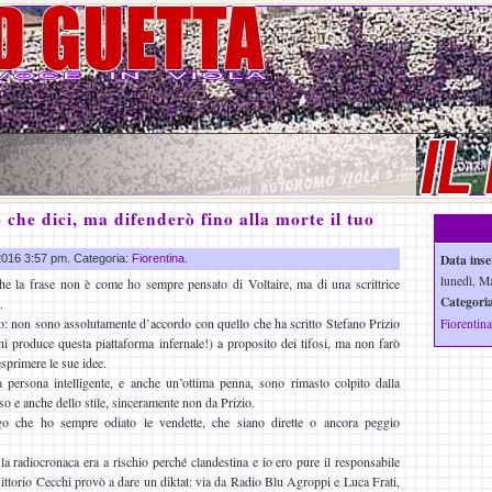
 che dici, ma difenderò fino alla morte il tuo
Data inse
 2016 3:57 pm. Categoria:
Fiorentina
.
lunedì, M
e la frase non è come ho sempre pensato di Voltaire, ma di una scrittrice
Categoria
.
lo: non sono assolutamente d’accordo con quello che ha scritto Stefano Prizio
Fiorentina
i produce questa piattaforma infernale!) a proposito dei tifosi, ma non farò
esprimere le sue idee.
persona intelligente, e anche un’ottima penna, sono rimasto colpito dalla
o e anche dello stile, sinceramente non da Prizio.
go che ho sempre odiato le vendette, che siano dirette o ancora peggio
a radiocronaca era a rischio perché clandestina e io ero pure il responsabile
Vittorio Cecchi provò a dare un diktat: via da Radio Blu Agroppi e Luca Frati,