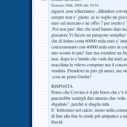
Gennaio 26th, 2008 alle 10:54
ragazzi ,non scherziamo , difendere corv
sempre non e’ giusto .se io voglio un gioc
euro sul mercato e ne offro 7 per averlo e
.Poi non puo’ dire che nonl’hanno dato m
giocatore.Vi faccio un paragone semplice 
che di listino costa 60000 mila euro e’ inut
concessionario con 40000 mila euro in con
uno sconto lo puo’ fare ma svendere un bu
mai .dopo io e’inutile che vada dai miei am
macchina la volevo comprare ma il conces
venduta .Prenderei in giro gli amici ,me st
.cosa ne pensi Guetta?
RISPOSTA
Penso che Corvino è il più bravo che c’è i
paicerebbe sentirgli dire almeno due volte
sbgaliato”, perché si sbaglia tutti.
E’ fortissimo nel calcio, meno nella com
di fare alla fine lo rende più antipatico a un
David