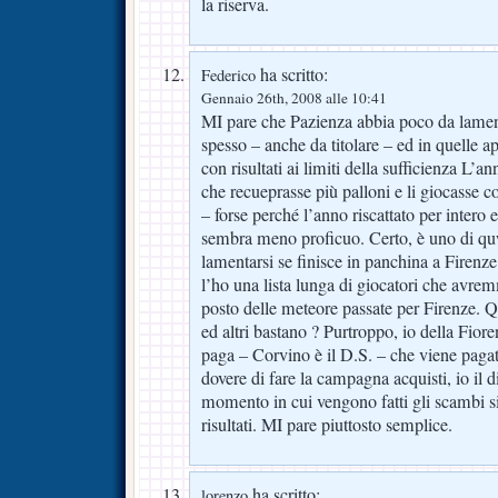
la riserva.
ha scritto:
Federico
Gennaio 26th, 2008 alle 10:41
MI pare che Pazienza abbia poco da lamenta
spesso – anche da titolare – ed in quelle a
con risultati ai limiti della sufficienza L’
che recueprasse più palloni e li giocasse c
– forse perché l’anno riscattato per intero 
sembra meno proficuo. Certo, è uno di qu
lamentarsi se finisce in panchina a Firenze
l’ho una lista lunga di giocatori che avre
posto delle meteore passate per Firenze.
ed altri bastano ? Purtroppo, io della Fior
paga – Corvino è il D.S. – che viene pagat
dovere di fare la campagna acquisti, io il dir
momento in cui vengono fatti gli scambi sia
risultati. MI pare piuttosto semplice.
ha scritto:
lorenzo