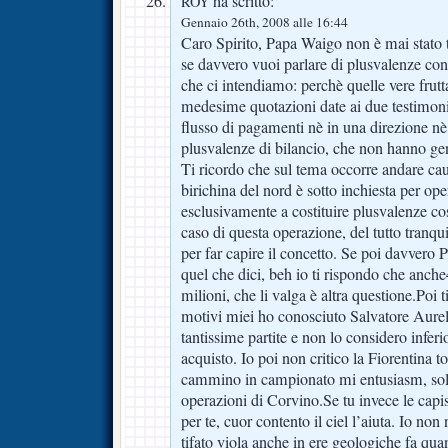
ha scritto:
ROY
Gennaio 26th, 2008 alle 16:44
Caro Spirito, Papa Waigo non è mai stato t
se davvero vuoi parlare di plusvalenze co
che ci intendiamo: perchè quelle vere frutt
medesime quotazioni date ai due testimoni
flusso di pagamenti nè in una direzione nè n
plusvalenze di bilancio, che non hanno ge
Ti ricordo che sul tema occorre andare cau
birichina del nord è sotto inchiesta per o
esclusivamente a costituire plusvalenze cos
caso di questa operazione, del tutto tranquil
per far capire il concetto. Se poi davvero 
quel che dici, beh io ti rispondo che anche
milioni, che li valga è altra questione.Poi 
motivi miei ho conosciuto Salvatore Aureli
tantissime partite e non lo considero inferi
acquisto. Io poi non critico la Fiorentina to
cammino in campionato mi entusiasm, sol
operazioni di Corvino.Se tu invece le capis
per te, cuor contento il ciel l’aiuta. Io non
tifato viola anche in ere geologiche fa qua