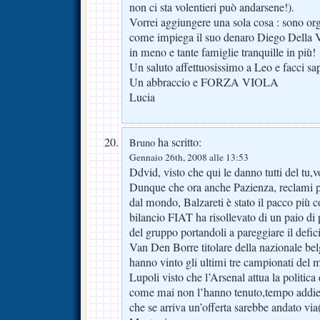
non ci sta volentieri può andarsene!).
Vorrei aggiungere una sola cosa : sono org
come impiega il suo denaro Diego Della V
in meno e tante famiglie tranquille in più!
Un saluto affettuosissimo a Leo e facci s
Un abbraccio e FORZA VIOLA
Lucia
ha scritto:
Bruno
Gennaio 26th, 2008 alle 13:53
Ddvid, visto che qui le danno tutti del tu,
Dunque che ora anche Pazienza, reclami p
dal mondo, Balzareti è stato il pacco più 
bilancio FIAT ha risollevato di un paio di p
del gruppo portandoli a pareggiare il defici
Van Den Borre titolare della nazionale be
hanno vinto gli ultimi tre campionati 
Lupoli visto che l’Arsenal attua la politic
come mai non l’hanno tenuto,tempo addietr
che se arriva un’offerta sarebbe andato via