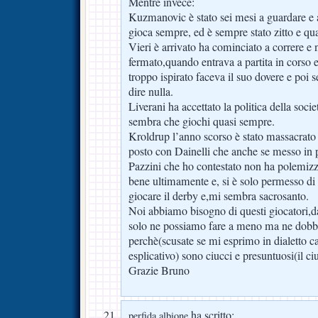
Mentre invece:
Kuzmanovic è stato sei mesi a guardare e 
gioca sempre, ed è sempre stato zitto e q
Vieri è arrivato ha cominciato a correre e 
fermato,quando entrava a partita in corso 
troppo ispirato faceva il suo dovere e poi 
dire nulla.
Liverani ha accettato la politica della soci
sembra che giochi quasi sempre.
Kroldrup l’anno scorso è stato massacrato 
posto con Dainelli che anche se messo in
Pazzini che ho contestato non ha polemizz
bene ultimamente e, si è solo permesso di 
giocare il derby e,mi sembra sacrosanto.
Noi abbiamo bisogno di questi giocatori,da
solo ne possiamo fare a meno ma ne dob
perchè(scusate se mi esprimo in dialetto 
esplicativo) sono ciucci e presuntuosi(il ciu
Grazie Bruno
ha scritto:
perfida albione