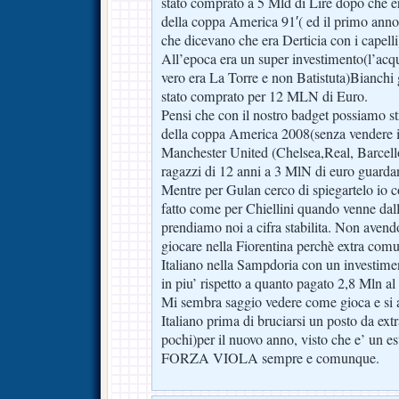
stato comprato a 5 Mld di Lire dopo che er
della coppa America 91′( ed il primo anno 
che dicevano che era Derticia con i capelli
All’epoca era un super investimento(l’acqu
vero era La Torre e non Batistuta)Bianchi 
stato comprato per 12 MLN di Euro.
Pensi che con il nostro badget possiamo s
della coppa America 2008(senza vendere i
Manchester United (Chelsea,Real, Barcell
ragazzi di 12 anni a 3 MlN di euro guard
Mentre per Gulan cerco di spiegartelo io c
fatto come per Chiellini quando venne dal
prendiamo noi a cifra stabilita. Non avendo 
giocare nella Fiorentina perchè extra comun
Italiano nella Sampdoria con un investime
in piu’ rispetto a quanto pagato 2,8 Mln al
Mi sembra saggio vedere come gioca e si 
Italiano prima di bruciarsi un posto da ext
pochi)per il nuovo anno, visto che e’ un est
FORZA VIOLA sempre e comunque.