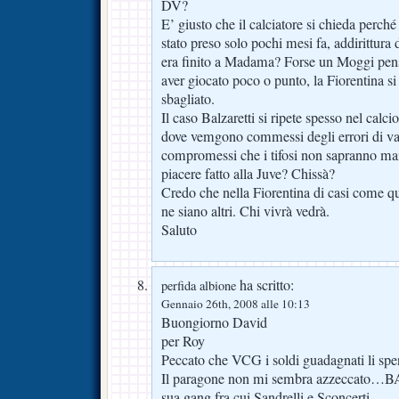
DV?
E’ giusto che il calciatore si chieda perché
stato preso solo pochi mesi fa, addirittura 
era finito a Madama? Forse un Moggi pens
aver giocato poco o punto, la Fiorentina si 
sbagliato.
Il caso Balzaretti si ripete spesso nel calci
dove vemgono commessi degli errori di va
compromessi che i tifosi non sapranno mai
piacere fatto alla Juve? Chissà?
Credo che nella Fiorentina di casi come qu
ne siano altri. Chi vivrà vedrà.
Saluto
ha scritto:
perfida albione
Gennaio 26th, 2008 alle 10:13
Buongiorno David
per Roy
Peccato che VCG i soldi guadagnati li sp
Il paragone non mi sembra azzeccato…B
sua gang fra cui Sandrelli e Sconcerti.