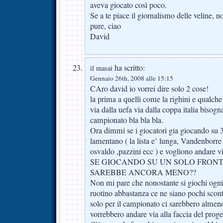
aveva giocato così poco.
Se a te piace il giornalismo delle veline, n
pure, ciao
David
ha scritto:
il masai
Gennaio 26th, 2008 alle 15:15
CAro david io vorrei dire solo 2 cose!
la prima a quelli come la righini e qualc
via dalla uefa via dalla coppa italia bisogn
campionato bla bla bla.
Ora dimmi se i giocatori gia giocando su 3
lamentano ( la lista e’ lunga, Vandenborre 
osvaldo ,pazzini ecc ) e vogliono and
SE GIOCANDO SU UN SOLO FRONT
SAREBBE ANCORA MENO??
Non mi pare che nonostante si giochi ogni 
ruotino abbastanza ce ne siano pochi sconte
solo per il campionato ci sarebbero almeno
vorrebbero andare via alla faccia del proget