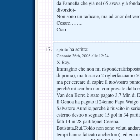
da Pannella che già nel 65 aveva già fondato
divorzio)-
Non sono un radicale, ma ad onor del vero
Cesare……..
Ciao
ha scritto:
spirito
Gennaio 26th, 2008 alle 12:24
X Roy.
Immagino che non mi risponderai(risposta 
di prima), ma ti scrivo 2 righe(facciamo 5
ma per cercare di capire il tuo/vostro punt
perchè mi sembra non comprovato dalla re
Van den Borre è stato pagato 3,7 Mln di E
Il Genoa ha pagato il 24enne Papa Waig
Salvatore Aurelio,perchè è riuscito in ser
esterno destro a segnare 15 gol in 34 parti
fatti 14 in 28 partite)nel Cesena.
Batistuta,Rui,Toldo non sono voluti andar
tempi hanno faticato anche loro), ed era un’