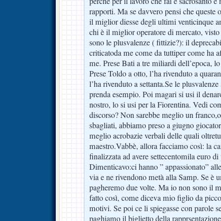
perchè per il lavoro che fai è sacrosanto e n
rapporti. Ma se davvero pensi che queste
il miglior diesse degli ultimi venticinque an
chi è il miglior operatore di mercato, visto
sono le plusvalenze ( fittizie?): il depreca
criticatoda me come da tuttiper come ha a
me. Prese Bati a tre miliardi dell’epoca, lo
Prese Toldo a otto, l’ha rivenduto a quarant
l’ha rivenduto a settanta.Se le plusvalenze s
prenda esempio. Poi magari si usi il denar
nostro, lo si usi per la Fiorentina. Vedi co
discorso? Non sarebbe meglio un franco,on
sbagliati, abbiamo preso a giugno giocator
meglio acrobazie verbali delle quali oltretu
maestro.Vabbè, allora facciamo così: la c
finalizzata ad avere settecentomila euro di
Dimenticavo:ci hanno ” appassionato” alle
via e ne rivendono metà alla Samp. Se è u
pagheremo due volte. Ma io non sono il ma
fatto così, come diceva mio figlio da picco
motivi. Se poi ce li spiegasse con parole 
paghiamo il biglietto della rapprsentazion