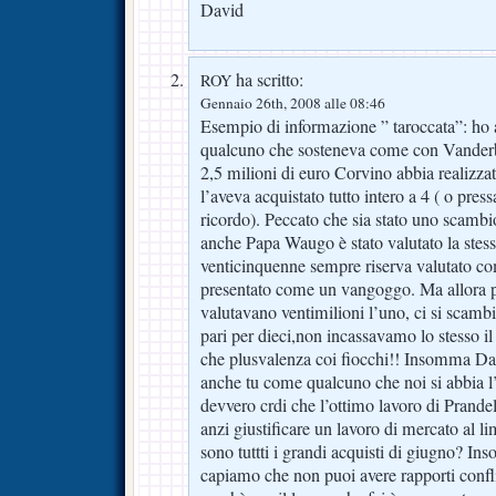
David
ha scritto:
ROY
Gennaio 26th, 2008 alle 08:46
Esempio di informazione ” taroccata”: ho a
qualcuno che sosteneva come con Vanderbo
2,5 milioni di euro Corvino abbia realizza
l’aveva acquistato tutto intero a 4 ( o press
ricordo). Peccato che sia stato uno scambio 
anche Papa Waugo è stato valutato la stess
venticinquenne sempre riserva valutato c
presentato come un vangoggo. Ma allora 
valutavano ventimilioni l’uno, ci si scamb
pari per dieci,non incassavamo lo stesso i
che plusvalenza coi fiocchi!! Insomma Da
anche tu come qualcuno che noi si abbia l
devvero crdi che l’ottimo lavoro di Prande
anzi giustificare un lavoro di mercato al l
sono tuttti i grandi acquisti di giugno? Ins
capiamo che non puoi avere rapporti conflit