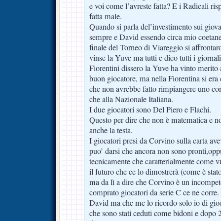
e voi come l’avreste fatta? E i Radicali ri
fatta male.
Quando si parla del’investimento sui giov
sempre e David essendo circa mio coetaneo
finale del Torneo di Viareggio si affronta
vinse la Yuve ma tutti e dico tutti i giornal
Fiorentini dissero la Yuve ha vinto merit
buon giocatore, ma nella Fiorentina si er
che non avrebbe fatto rimpiangere uno co
che alla Nazionale Italiana.
I due giocatori sono Del Piero e Flachi.
Questo per dire che non è matematica e no
anche la testa.
I giocatori presi da Corvino sulla carta a
puo’ darsi che ancora non sono pronti,oppu
tecnicamente che caratterialmente come vu
il futuro che ce lo dimostrerà (come è stat
ma da lì a dire che Corvino è un incompe
comprato giocatori da serie C ce ne corre.
David ma che me lo ricordo solo io di gio
che sono stati ceduti come bidoni e dopo 2