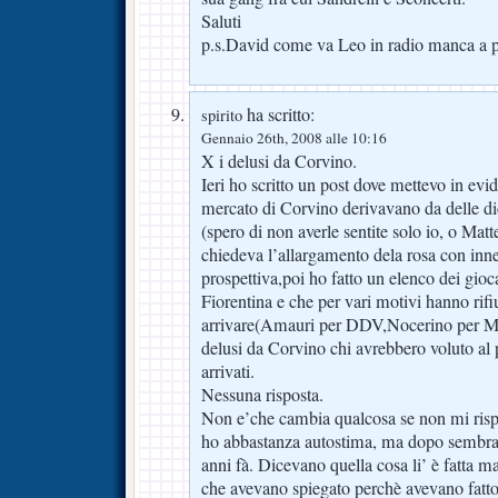
Saluti
p.s.David come va Leo in radio manca a pa
ha scritto:
spirito
Gennaio 26th, 2008 alle 10:16
X i delusi da Corvino.
Ieri ho scritto un post dove mettevo in ev
mercato di Corvino derivavano da delle dic
(spero di non averle sentite solo io, o Mat
chiedeva l’allargamento dela rosa con inne
prospettiva,poi ho fatto un elenco dei gioc
Fiorentina e che per vari motivi hanno rifiu
arrivare(Amauri per DDV,Nocerino per Mo
delusi da Corvino chi avrebbero voluto al 
arrivati.
Nessuna risposta.
Non e’che cambia qualcosa se non mi ris
ho abbastanza autostima, ma dopo sembrat
anni fà. Dicevano quella cosa li’ è fatta ma
che avevano spiegato perchè avevano fatt