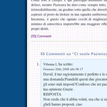
deluso, mentre Pazienza ha dato come sempre tutto, 
irrimediabilmente, un gradino sotto quella che dovre
aspirare al posto da titolare in una squadra ambizios
Insomma, è giusto che ognuno cerchi di migliorar
minimo di autocritica imporrebbe una maggiore rifle
propri diritti.
[55] Commenti
55 Commenti su “Ci vuole Pazien
ha scritto:
Vibenna L
Gennaio 26th, 2008 alle 08:17
David, il tuo ragionamento é perfetto e lo 
una domanda:Prandelli questi due giocatori,
gli sono stati imposti?Confesso che mi pa
tua opinione.Grazie .
RISPOSTA
Non credo che li abbia voluti, ma che si s
glieli hanno proposti, ciao