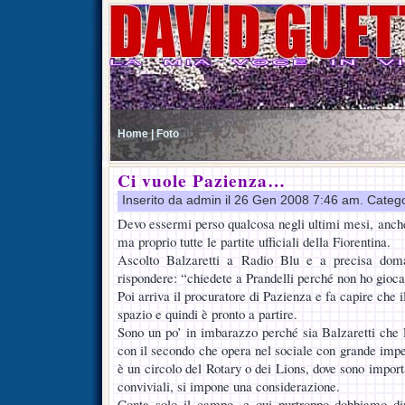
Home |
Foto
Ci vuole Pazienza…
Inserito da admin il 26 Gen 2008 7:46 am. Categ
Devo essermi perso qualcosa negli ultimi mesi, anche 
ma proprio tutte le partite ufficiali della Fiorentina.
Ascolto Balzaretti a Radio Blu e a precisa doma
rispondere: “chiedete a Prandelli perché non ho gioca
Poi arriva il procuratore di Pazienza e fa capire che i
spazio e quindi è pronto a partire.
Sono un po’ in imbarazzo perché sia Balzaretti che
con il secondo che opera nel sociale con grande imp
è un circolo del Rotary o dei Lions, dove sono importa
conviviali, si impone una considerazione.
Conta solo il campo, e qui purtroppo dobbiamo dir