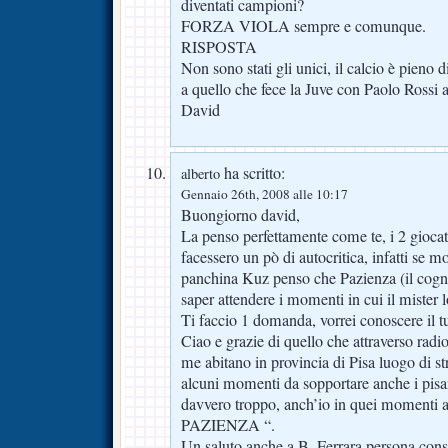
diventati campioni?
FORZA VIOLA sempre e comunque.
RISPOSTA
Non sono stati gli unici, il calcio è pieno 
a quello che fece la Juve con Paolo Rossi a
David
ha scritto:
alberto
Gennaio 26th, 2008 alle 10:17
Buongiorno david,
La penso perfettamente come te, i 2 giocat
facessero un pò di autocritica, infatti se m
panchina Kuz penso che Pazienza (il cog
saper attendere i momenti in cui il mister
Ti faccio 1 domanda, vorrei conoscere il t
Ciao e grazie di quello che attraverso radio
me abitano in provincia di Pisa luogo di str
alcuni momenti da sopportare anche i pis
davvero troppo, anch’io in quei momenti a
PAZIENZA “.
Un saluto anche a B. Ferrara persona consc