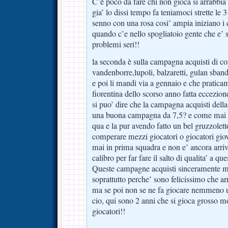
C’è poco da fare chi non gioca si arrabbia 
gia’ lo dissi tempo fa teniamoci strette le
senno con una rosa cosi’ ampia iniziano i 
quando c’e nello spogliatoio gente che e’ s
problemi seri!!
la seconda è sulla campagna acquisti di c
vandenborre,lupoli, balzaretti, gulan sban
e poi li mandi via a gennaio e che pratica
fiorentina dello scorso anno fatta eccezio
si puo’ dire che la campagna acquisti della 
una buona campagna da 7,5? e come mai anc
qua e la pur avendo fatto un bel gruzzoletto
comperare mezzi giocatori o giocatori gio
mai in prima squadra e non e’ ancora arriv
calibro per far fare il salto di qualita’ a q
Queste campagne acquisti sinceramente mi
soprattutto perche’ sono felicissimo che ar
ma se poi non se ne fa giocare nemmeno u
cio, qui sono 2 anni che si gioca grosso mo
giocatori!!