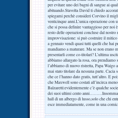
per evitare uno dei bagni di sangue ai qual
abituando.Stavolta David ti chiedo accora
spiegami perchè consideri Corvino il migli
venticinque anni.L’unica operazione con u
che si possa definire vantaggioso per noi è
resto delle operazioni concluse dal nostro
improvvisazione: si può costruire il mitico 
a gennaio vendi quasi tutti quelli che hai 
mandiamo a maturare. Ma se non erano mat
presentarli come co-titolari? L’ultima usci
abbiamo allargato la rosa, ora prendiamo so
l’abbiamo di nuovo ristretta, Papa Waigo a
mai stato titolare da nessuna parte. Caci
che ce l’hanno dato gratis, tutt’altro. E p
che Maxwell sono costati all’incirca meno
Balzaretti:evidentemente c’è qualche societ
dei suoi ultimi cento anni………Insomma,l
hall di un albergo di lusso,solo che chi ent
esce immediatamente, come in una comica