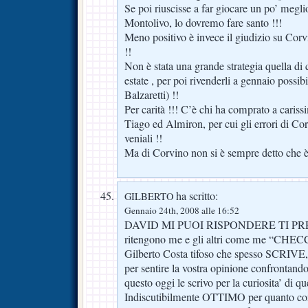
Se poi riuscisse a far giocare un po’ megl
Montolivo, lo dovremo fare santo !!!
Meno positivo è invece il giudizio su Cor
!!
Non è stata una grande strategia quella di 
estate , per poi rivenderli a gennaio possi
Balzaretti) !!
Per carità !!! C’è chi ha comprato a caris
Tiago ed Almiron, per cui gli errori di Co
veniali !!
Ma di Corvino non si è sempre detto che è
ha scritto:
GILBERTO
Gennaio 24th, 2008 alle 16:52
DAVID MI PUOI RISPONDERE TI PREGO:
ritengono me e gli altri come me “CH
Gilberto Costa tifoso che spesso SCRI
per sentire la vostra opinione confrontand
questo oggi le scrivo per la curiosita’ d
Indiscutibilmente OTTIMO per quanto co