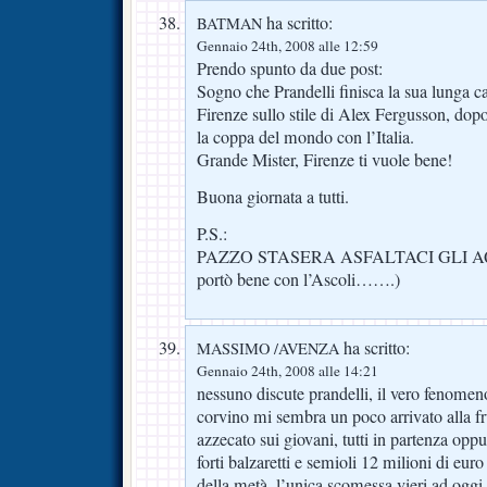
ha scritto:
BATMAN
Gennaio 24th, 2008 alle 12:59
Prendo spunto da due post:
Sogno che Prandelli finisca la sua lunga car
Firenze sullo stile di Alex Fergusson, dopo
la coppa del mondo con l’Italia.
Grande Mister, Firenze ti vuole bene!
Buona giornata a tutti.
P.S.:
PAZZO STASERA ASFALTACI GLI AQU
portò bene con l’Ascoli…….)
ha scritto:
MASSIMO /AVENZA
Gennaio 24th, 2008 alle 14:21
nessuno discute prandelli, il vero fenomen
corvino mi sembra un poco arrivato alla 
azzecato sui giovani, tutti in partenza oppu
forti balzaretti e semioli 12 milioni di eu
della metà, l’unica scomessa vieri ad oggi