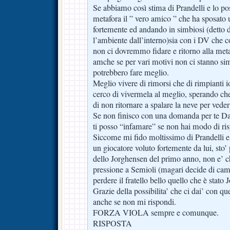
Se abbiamo così stima di Prandelli e lo po
metafora il ” vero amico ” che ha sposato
fortemente ed andando in simbiosi (detto 
l’ambiente dall’interno)sia con i DV che 
non ci dovremmo fidare e ritorno alla meta
amche se per vari motivi non ci stanno si
potrebbero fare meglio.
Meglio vivere di rimorsi che di rimpianti 
cerco di vivermela al meglio, sperando che
di non ritornare a spalare la neve per veder
Se non finisco con una domanda per te Da
ti posso “infamare” se non hai modo di ri
Siccome mi fido moltissimo di Prandelli e
un giocatore voluto fortemente da lui, sto
dello Jorghensen del primo anno, non e’ 
pressione a Semioli (magari decide di cambi
perdere il fratello bello quello che è stato
Grazie della possibilita’ che ci dai’ con qu
anche se non mi rispondi.
FORZA VIOLA sempre e comunque.
RISPOSTA