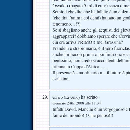
Osvaldo (pagato 5 ml di euro) senza dimen
Semioli che dire che ha fallitto è un euf
(che tira l’anima coi denti) ha fatto un goa
fenomeno…!?).
Se si sbagliano anche gli acquisti dei gio
aggrapparci? dobbiamo sperare che Corvin
cui era arriva PRIMO!!!)nel Grassina?
Prandelli è straordinario, è il vero fuoricl
anche i miracoli prima o poi finiscono e c
benissimo, non credo si accontenti dell’arr
tribuna in Coppa d’Africa……
Il presente è straordinario ma il futuro è p
esaltatnti.
ha scritto:
enrico (Livorno)
Gennaio 24th, 2008 alle 11:34
Infatti David, Mancini è un vergognoso e l’
fame del mondo!!! Che penosi!!!