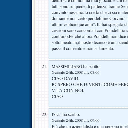
deluso,c’è chi non ha mai giocato e chi h
tutti sono sul piede di partenza, tranne Se
convinto nessuno.Io credo che ci sia mater
domande,non certo per definire Corvino” il
ultimi venticinque anni”.Tu hai spiegato ch
cessioni sono concordati con Prandelli,io 
contrario.Perchè allora Prandelli non dice
sottolineato tu,il nostro tecnico è un azien
passa il convento e non si lamenta.
ha scritto:
MASSIMILIANO
Gennaio 24th, 2008 alle 08:06
CIAO DAVID,
IO SPERO CHE DIVENTI COME FER
VITA CON NOI.
CIAO
ha scritto:
David
Gennaio 24th, 2008 alle 09:00
Più che un aziendalista è una persona inte