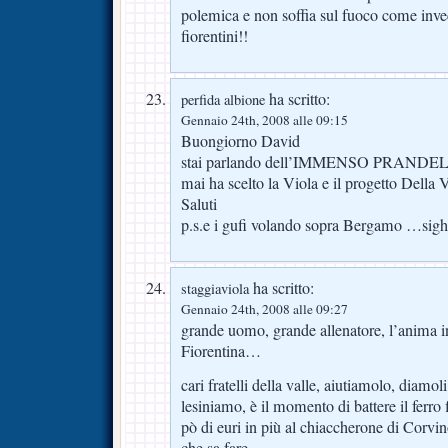
polemica e non soffia sul fuoco come invec
fiorentini!!
ha scritto:
perfida albione
Gennaio 24th, 2008 alle 09:15
Buongiorno David
stai parlando dell’IMMENSO PRANDEL
mai ha scelto la Viola e il progetto Della
Saluti
p.s.e i gufi volando sopra Bergamo …si
ha scritto:
staggiaviola
Gennaio 24th, 2008 alle 09:27
grande uomo, grande allenatore, l’anima i
Fiorentina…
cari fratelli della valle, aiutiamolo, diamol
lesiniamo, è il momento di battere il ferr
pò di euri in più al chiaccherone di Corvi
che sa fare…