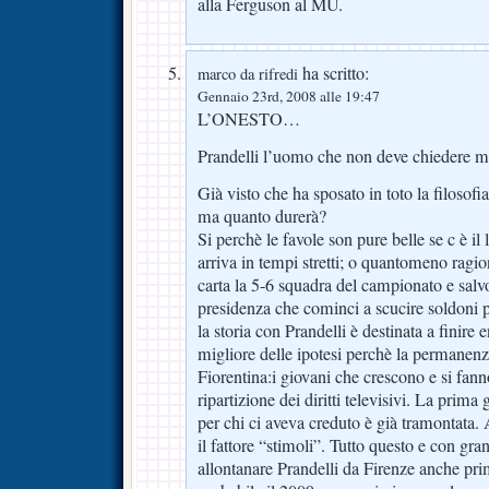
alla Ferguson al MU.
ha scritto:
marco da rifredi
Gennaio 23rd, 2008 alle 19:47
L’ONESTO…
Prandelli l’uomo che non deve chiedere 
Già visto che ha sposato in toto la filosofi
ma quanto durerà?
Si perchè le favole son pure belle se c è il l
arriva in tempi stretti; o quantomeno ragi
carta la 5-6 squadra del campionato e salvo
presidenza che cominci a scucire soldoni p
la storia con Prandelli è destinata a finire 
migliore delle ipotesi perchè la permanenza
Fiorentina:i giovani che crescono e si fan
ripartizione dei diritti televisivi. La prima
per chi ci aveva creduto è già tramontata.
il fattore “stimoli”. Tutto questo e con gr
allontanare Prandelli da Firenze anche pr