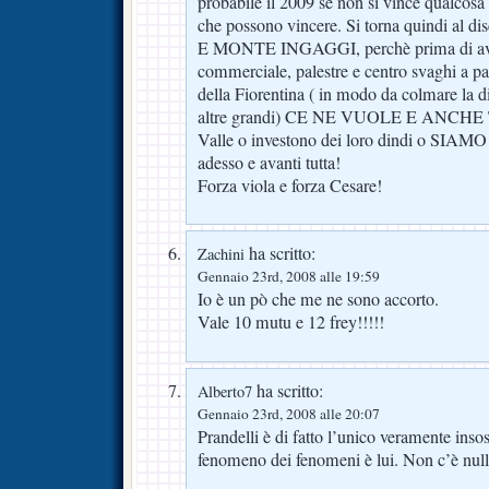
probabile il 2009 se non si vince qualcosa 
che possono vincere. Si torna quindi al
E MONTE INGAGGI, perchè prima di aver
commerciale, palestre e centro svaghi a p
della Fiorentina ( in modo da colmare la dif
altre grandi) CE NE VUOLE E ANCHE T
Valle o investono dei loro dindi o SIA
adesso e avanti tutta!
Forza viola e forza Cesare!
ha scritto:
Zachini
Gennaio 23rd, 2008 alle 19:59
Io è un pò che me ne sono accorto.
Vale 10 mutu e 12 frey!!!!!
ha scritto:
Alberto7
Gennaio 23rd, 2008 alle 20:07
Prandelli è di fatto l’unico veramente insost
fenomeno dei fenomeni è lui. Non c’è null