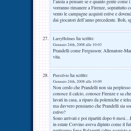
l’ansia a pensare se e quanto gente come i 
vorranno rimanere a Firenze, soprattutto c
vento le campagne acquisti estive e doven
dai giocatori dell’anno precedente. Boh, 
ha scritto:
LarryHolmes
Gennaio 24th, 2008 alle 10:03
Prandelli come Fergusson: Allenatore-Man
vita.
ha scritto:
Piersilvio
Gennaio 24th, 2008 alle 10:09
Non cerdo che Prandelli non sia perplesso
conosce il calcio, conosce Firenze e sa ch
lavati in casa, a riparo da polemiche e tel
ma davvero pensiamo che Prandelli sia sod
estivo?
Sono arrivati e poi ripartiti dopo 6 mesi
in estate Corvino aveva dipinto come il fu
partiranno forse Balzaretti (altro acquisto 