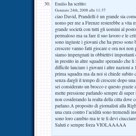
ha scritto:
Emilio
Gennaio 24th, 2008 alle 11:37
ciao David, Prandelli è un grande sia com
uomo per me a Firenze resterebbe a vita
grande società con tutti gli uomini al post
permaloso ma sa fare il suo lavoro e le cri
sono ingiuste i giovani che ha preso sono 
crescere vanno fatti giocare e ora noi non
siamo impengnati in obbiettivi important
in prestito in altre squadre sperando che li 
difficile lanciare i giovani i altre nazioni 
prima squadra ma da noi si chiede subito c
senza dargli il tempo di crescere dopo una 
sei considerato un brocco e questo grazie 
mette pressione parlando sempre di super i
non cosiderando la realta della citta dove ce
parlano.A proposito di giornalisti alla Righi
una cura contro l’acidità sono tremendi in
sono loro cambio ma te te li devi ciucciare 
Saluti e sempre forza VIOLAAAAA