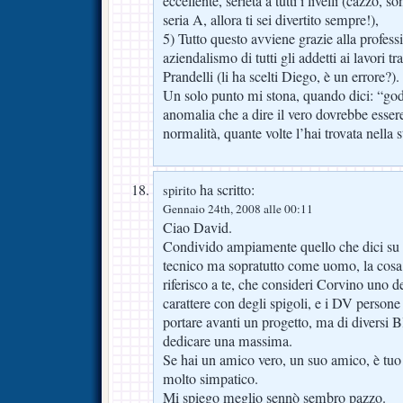
eccellente, serietà a tutti i livelli (cazzo, 
seria A, allora ti sei divertito sempre!),
5) Tutto questo avviene grazie alla professi
aziendalismo di tutti gli addetti ai lavori tr
Prandelli (li ha scelti Diego, è un errore?).
Un solo punto mi stona, quando dici: “go
anomalia che a dire il vero dovrebbe esser
normalità, quante volte l’hai trovata nella s
ha scritto:
spirito
Gennaio 24th, 2008 alle 00:11
Ciao David.
Condivido ampiamente quello che dici su 
tecnico ma sopratutto come uomo, la cosa
riferisco a te, che consideri Corvino uno d
carattere con degli spigoli, e i DV persone
portare avanti un progetto, ma di diversi B
dedicare una massima.
Se hai un amico vero, un suo amico, è tuo
molto simpatico.
Mi spiego meglio sennò sembro pazzo.