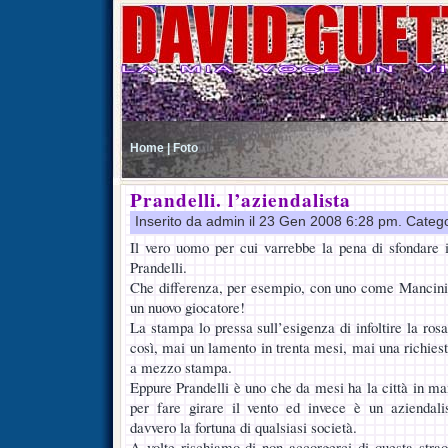
Home |
Foto
Prandelli. l’aziendalista
Inserito da admin il 23 Gen 2008 6:28 pm. Categ
Il vero uomo per cui varrebbe la pena di sfondare i
Prandelli.
Che differenza, per esempio, con uno come Mancini,
un nuovo giocatore!
La stampa lo pressa sull’esigenza di infoltire la ros
così, mai un lamento in trenta mesi, mai una richiesta
a mezzo stampa.
Eppure Prandelli è uno che da mesi ha la città in ma
per fare girare il vento ed invece è un aziendalis
davvero la fortuna di qualsiasi società.
A volte rischiamo di non accorgerci di questa strao