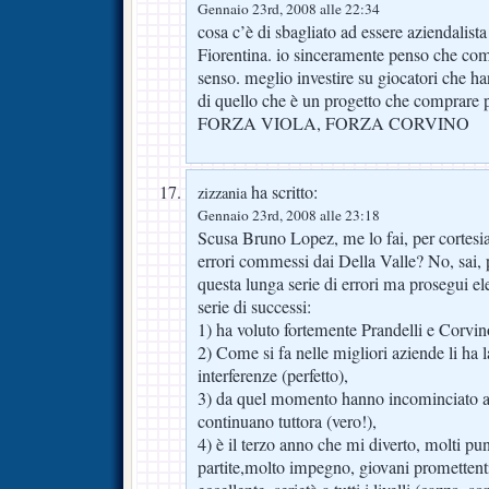
Gennaio 23rd, 2008 alle 22:34
cosa c’è di sbagliato ad essere aziendalist
Fiorentina. io sinceramente penso che co
senso. meglio investire su giocatori che h
di quello che è un progetto che comprare p
FORZA VIOLA, FORZA CORVINO
ha scritto:
zizzania
Gennaio 23rd, 2008 alle 23:18
Scusa Bruno Lopez, me lo fai, per cortesia
errori commessi dai Della Valle? No, sai, 
questa lunga serie di errori ma prosegui 
serie di successi:
1) ha voluto fortemente Prandelli e Corvin
2) Come si fa nelle migliori aziende li ha l
interferenze (perfetto),
3) da quel momento hanno incominciato a fi
continuano tuttora (vero!),
4) è il terzo anno che mi diverto, molti pu
partite,molto impegno, giovani promettenti