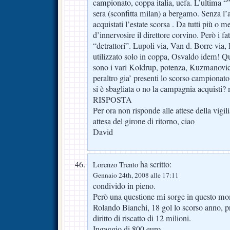
campionato, coppa italia, uefa. L’ultima “”
sera (sconfitta milan) a bergamo. Senza l’ai
acquistati l’estate scorsa . Da tutti più o me
d’innervosire il direttore corvino. Però i fa
“detrattori”. Lupoli via, Van d. Borre via, 
utilizzato solo in coppa, Osvaldo idem! Qu
sono i vari Koldrup, potenza, Kuzmanovic
peraltro gia’ presenti lo scorso campion
si è sbagliata o no la campagnia acquisti?
RISPOSTA
Per ora non risponde alle attese della vigil
attesa del girone di ritorno, ciao
David
ha scritto:
Lorenzo Trento
Gennaio 24th, 2008 alle 17:11
condivido in pieno.
Però una questione mi sorge in questo m
Rolando Bianchi, 18 gol lo scorso anno, p
diritto di riscatto di 12 milioni.
Ingaggio di 800 euro…