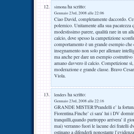
ha scritto:
simona
Gennaio 23rd, 2008 alle 22:06
Ciao David, completamente daccordo. Ces
polemico. Unitamente alla sua pacatezza q
modestissimo parere, qualità rare in un al
calcio, dove spesso la campetizione sconfina
comportamento è un grande esempio che d
insegnamento non solo per allenare intell
ma anche per dare un esempio costruttivo a
amano davvero il calcio. Competizione sì,
moderazione e grande classe. Bravo Cesar
Viola.
ha scritto:
lenders
Gennaio 23rd, 2008 alle 22:16
GRANDE MISTER!Prandelli e’ la fortuna 
Fiorentina.Finche’ ci sara’ lui i DV dormi
tranquilli,quando purtroppo arrivera’ il gi
mai) verranno fuori le lacune dei fratelli d
ostinano a difenderli nonostante l’evidenza