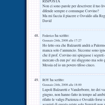
RISPOSTA
Non ci sono parole per descrivere il tuo liv
difende sempre e comunque Corvino?
Ma mi faccia il piacere e Osvaldo alla Re
David
ha scritto:
Federico
Gennaio 24th, 2008 alle 17:27
Ho letto ora che Balzaretti andrà a Palermo
manca solo l’annuncio. Siccome sono ignor
che il prof. Corvino mi spiegasse i segreti 
mercato ch eun po’ mi sfuggono ma solo pe
Messia ed io un povero tifoso ciuco.
ha scritto:
ROY
Gennaio 24th, 2008 alle 18:00
Lupoli Balzaretti e Vanderborre, tre dei v
giugno, non hanno fatto in tempo ad ambi
rifatto le valige.Pazienza e Osvaldo forse 
acquisti di questa estate solo Semioli non 