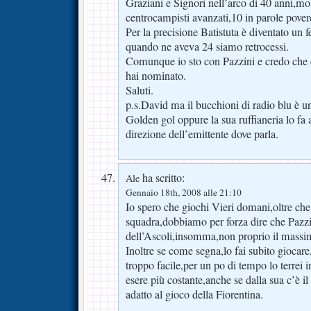
Graziani e Signori nell’arco di 40 anni,mo
centrocampisti avanzati,10 in parole pover
Per la precisione Batistuta è diventato un
quando ne aveva 24 siamo retrocessi.
Comunque io sto con Pazzini e credo che 
hai nominato.
Saluti.
p.s.David ma il bucchioni di radio blu è un 
Golden gol oppure la sua ruffianeria lo fa
direzione dell’emittente dove parla.
ha scritto:
Ale
Gennaio 18th, 2008 alle 21:10
Io spero che giochi Vieri domani,oltre che 
squadra,dobbiamo per forza dire che Pazzini
dell’Ascoli,insomma,non proprio il massi
Inoltre se come segna,lo fai subito giocar
troppo facile,per un po di tempo lo terrei 
esere più costante,anche se dalla sua c’è il
adatto al gioco della Fiorentina.