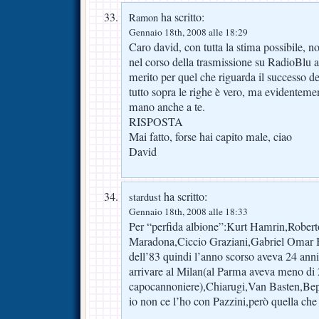
ha scritto:
Ramon
Gennaio 18th, 2008 alle 18:29
Caro david, con tutta la stima possibile, n
nel corso della trasmissione su RadioBlu 
merito per quel che riguarda il successo del
tutto sopra le righe è vero, ma evidentemen
mano anche a te.
RISPOSTA
Mai fatto, forse hai capito male, ciao
David
ha scritto:
stardust
Gennaio 18th, 2008 alle 18:33
Per “perfida albione”:Kurt Hamrin,Robe
Maradona,Ciccio Graziani,Gabriel Omar Ba
dell’83 quindi l’anno scorso aveva 24 ann
arrivare al Milan(al Parma aveva meno di 
capocannoniere),Chiarugi,Van Basten,B
io non ce l’ho con Pazzini,però quella che 