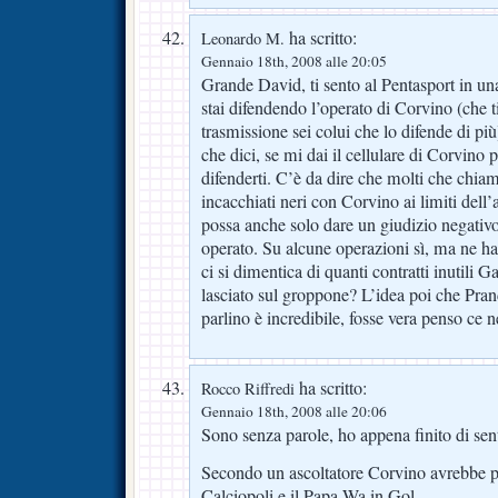
ha scritto:
Leonardo M.
Gennaio 18th, 2008 alle 20:05
Grande David, ti sento al Pentasport in una
stai difendendo l’operato di Corvino (che t
trasmissione sei colui che lo difende di pi
che dici, se mi dai il cellulare di Corvino 
difenderti. C’è da dire che molti che chi
incacchiati neri con Corvino ai limiti dell
possa anche solo dare un giudizio negativo
operato. Su alcune operazioni sì, ma ne ha 
ci si dimentica di quanti contratti inutili 
lasciato sul groppone? L’idea poi che Pran
parlino è incredibile, fosse vera penso ce
ha scritto:
Rocco Riffredi
Gennaio 18th, 2008 alle 20:06
Sono senza parole, ho appena finito di sent
Secondo un ascoltatore Corvino avrebbe 
Calciopoli e il Papa Wa in Gol.