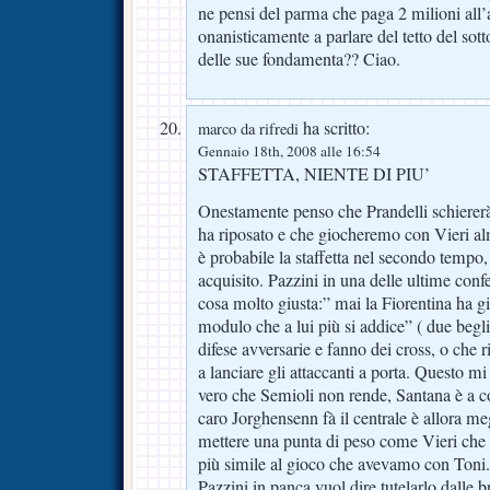
ne pensi del parma che paga 2 milioni all’a
onanisticamente a parlare del tetto del sott
delle sue fondamenta?? Ciao.
ha scritto:
marco da rifredi
Gennaio 18th, 2008 alle 16:54
STAFFETTA, NIENTE DI PIU’
Onestamente penso che Prandelli schierer
ha riposato e che giocheremo con Vieri a
è probabile la staffetta nel secondo tempo,
acquisito. Pazzini in una delle ultime con
cosa molto giusta:” mai la Fiorentina ha g
modulo che a lui più si addice” ( due begli
difese avversarie e fanno dei cross, o che 
a lanciare gli attaccanti a porta. Questo mi 
vero che Semioli non rende, Santana è a cor
caro Jorghensenn fà il centrale è allora 
mettere una punta di peso come Vieri che 
più simile al gioco che avevamo con Toni.
Pazzini in panca vuol dire tutelarlo dalle b