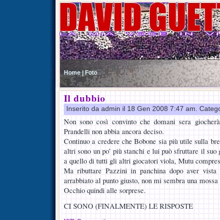
Home |
Foto
Il dubbio
Inserito da admin il 18 Gen 2008 7:47 am. Categ
Non sono così convinto che domani sera giocherà
Prandelli non abbia ancora deciso.
Continuo a credere che Bobone sia più utile sulla br
altri sono un po’ più stanchi e lui può sfruttare il su
a quello di tutti gli altri giocatori viola, Mutu compre
Ma ributtare Pazzini in panchina dopo aver vista
arrabbiato al punto giusto, non mi sembra una mossa 
Occhio quindi alle sorprese.
CI SONO (FINALMENTE) LE RISPOSTE