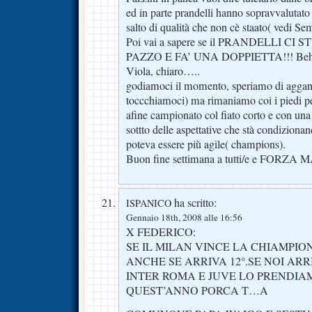
ed in parte prandelli hanno sopravvalutato c
salto di qualità che non cè staato( vedi Se
Poi vai a sapere se il PRANDELLI CI
PAZZO E FA’ UNA DOPPIETTA!!! Beh sar
Viola, chiaro…..
godiamoci il momento, speriamo di aggan
toccchiamoci) ma rimaniamo coi i piedi pe
afine campionato col fiato corto e con una
sottto delle aspettative che stà condizion
poteva essere più agile( champions).
Buon fine settimana a tutti/e e FORZA
ha scritto:
ISPANICO
Gennaio 18th, 2008 alle 16:56
X FEDERICO:
SE IL MILAN VINCE LA CHIAMPIONS
ANCHE SE ARRIVA 12°.SE NOI ARR
INTER ROMA E JUVE LO PRENDIA
QUEST’ANNO PORCA T…A