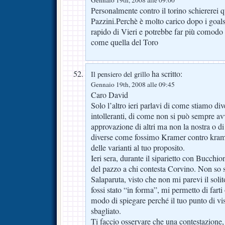
Gennaio 19th, 2008 alle 09:00
Personalmente contro il torino schiererei qu
Pazzini.Perchè è molto carico dopo i goals
rapido di Vieri e potrebbe far più comodo 
come quella del Toro
ha scritto:
Il pensiero del grillo
Gennaio 19th, 2008 alle 09:45
Caro David
Solo l’altro ieri parlavi di come stiamo d
intolleranti, di come non si può sempre av
approvazione di altri ma non la nostra o d
diverse come fossimo Kramer contro krame
delle varianti al tuo proposito.
Ieri sera, durante il siparietto con Bucchi
del pazzo a chi contesta Corvino. Non so s
Salaparuta, visto che non mi parevi il soli
fossi stato “in forma”, mi permetto di fart
modo di spiegare perché il tuo punto di vist
sbagliato.
Ti faccio osservare che una contestazione,