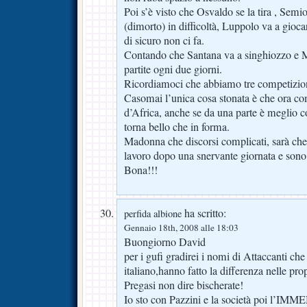
Poi s’è visto che Osvaldo se la tira , Sem
(dimorto) in difficoltà, Luppolo va a gio
di sicuro non ci fa.
Contando che Santana va a singhiozzo e 
partite ogni due giorni.
Ricordiamoci che abbiamo tre competizio
Casomai l’unica cosa stonata è che ora c
d’Africa, anche se da una parte è meglio co
torna bello che in forma.
Madonna che discorsi complicati, sarà che
lavoro dopo una snervante giornata e sono
Bona!!!
ha scritto:
perfida albione
Gennaio 18th, 2008 alle 18:03
Buongiorno David
per i gufi gradirei i nomi di Attaccanti ch
italiano,hanno fatto la differenza nelle pro
Pregasi non dire bischerate!
Io sto con Pazzini e la società poi l’IMM