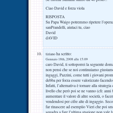
Ciao David e forza viola
RISPOSTA
Su Papa Waigo potremmo ripetere l’oper
sanPrandelli, aiutaci tu, ciao
David
dAVID
ha scritto:
tiziano
Gennaio 18th, 2008 alle 15:09
caro David, ti sottoporrei la seguente dom
non pensi che se noi continuiamo giustame
ingaggi, Pazzini, come tutti i giovani prome
debba per forza essere valorizzato facendo
Infatti, l’alternativa è tornare alla strategia
livello che però poi se ne vanno (cfr. ann
aumentare il valore di altre società, o face
vendendosi per cifre alte di ingaggio. Seco
far rinascere ad esempiio Vieri che poi sm
squadra a fare l’ultima stagione non vale l