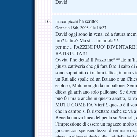
David
ha scritto:
marco-picchi
Gennaio 18th, 2008 alle 16:27
David oggi sono in vena, ed a futura mem
tiro? la tiro? Ma sì… tiriamola!!!:
per me .. PAZZINI PUO’ DIVENTARE
BATISTUTA!!!
Ovvia, l’ho detta! Il Pazzo inc***ato m’ha
giusta cattiveria che gli farà fare il salto d
sono soprattutto di natura tattica, in una v
un Rui alle spalle ed un Baiano o un Chies
esploso; Mutu non gli dà un pallone, Semio
difesa gli arrivano solo pallonate. Se div
può far male anche in questo assetto, l
MUTU COME FA Vieri!!, questo è il vero
che in campo si fà rispettare anche se và a 
Bene la nuova linea del penta su Semioli,
l’impressione di essere un ragazzo molto 
giocare con spensieratezza, divertirsi e ri
piazza e allora ci darà delle soddisfazioni (