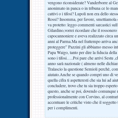
vengono riconsiderate? Vanderborre al G
anonimato in panca o in tribuna ce lo mand
cattivi o i tifosi? Lupoli non era dello stes
Rossi? Insomma, per favore, smettiamola c
va protetto: leggo commenti sarcastici sull
Gilardino,vorrei ricordare che il rossonero a
capocannoniere e aveva realizzato circa un
anni al Parma.Ma nel frattempo arriva anc
proteggere” Pazzini gli abbiamo messo in
Papa Waigo, tanto per dire la fiducia dell
sono i tifosi…..Poi pare che arrivi Sestu ,
anno sarà nazionale ( almeno nelle dic
Tralascio la questione Semioli perchè, come
aiutato.Anche se quando compri uno di ven
quella cifra ti aspetteresti che sia lui ad ai
concludere, trovo che tu sia troppo esperto
questo, anche se poi, dovendo comunque r
professionalmente con Corvino, al contrari
accentuare le critiche visto che il soggett
per i complimenti.