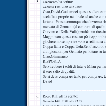
ha scritto:
Gianmarco
Gennaio 14th, 2008 alle 23:03
Ciao,David.Godiamoci questa soffertissima
acciuffata proprio nel finale ed anche con 
fortuna!!Penso comunque che dovremo rinf
mercato di Gennaio (al contrario di quel
Corvino e i Della Valle)perchè non riuscir
Maggio con questa rosa un pò troppo ridott
giocheremo sempre tre volte a settimana 
Coppa Italia e Coppa Uefa.Sei d’accordo
altri giocatori per Gennaio per lottare su tutt
Ciao,Gianmarco.
RISPOSTA
Servirebbero i soldi di Inter e Milan per f
il vero salto di qualità.
Se si deve comprare tanto per comprare, te
David
ha scritto:
Rocco Riffredi
Gennaio 14th, 2008 alle 23:22
Corvino: “Questo non lo faremo, il monte 