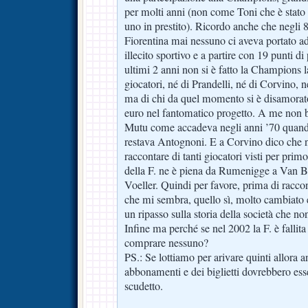
per molti anni (non come Toni che è stato
uno in prestito). Ricordo anche che negli 8
Fiorentina mai nessuno ci aveva portato ad
illecito sportivo e a partire con 19 punti d
ultimi 2 anni non si è fatto la Champions l
giocatori, né di Prandelli, né di Corvino, né
ma di chi da quel momento si è disamorat
euro nel fantomatico progetto. A me non b
Mutu come accadeva negli anni ’70 quando t
restava Antognoni. E a Corvino dico che n
raccontare di tanti giocatori visti per primo 
della F. ne è piena da Rumenigge a Van 
Voeller. Quindi per favore, prima di racco
che mi sembra, quello sì, molto cambiato
un ripasso sulla storia della società che n
Infine ma perché se nel 2002 la F. è fallit
comprare nessuno?
PS.: Se lottiamo per arivare quinti allora a
abbonamenti e dei biglietti dovrebbero ess
scudetto.