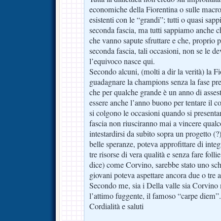
economiche della Fiorentina o sulle macro
esistenti con le “grandi”; tutti o quasi sap
seconda fascia, ma tutti sappiamo anche ch
che vanno sapute sfruttare e che, proprio p
seconda fascia, tali occasioni, non se le dev
l’equivoco nasce qui.
Secondo alcuni, (molti a dir la verità) la F
guadagnare la champions senza la fase pre
che per qualche grande è un anno di asses
essere anche l’anno buono per tentare il c
si colgono le occasioni quando si presenta
fascia non riusciranno mai a vincere qualc
intestardirsi da subito sopra un progetto (?
belle speranze, poteva approfittare di integ
tre risorse di vera qualità e senza fare folli
dice) come Corvino, sarebbe stato uno sc
giovani poteva aspettare ancora due o tre a
Secondo me, sia i Della valle sia Corvino
l’attimo fuggente, il famoso “carpe diem”.(
Cordialità e saluti