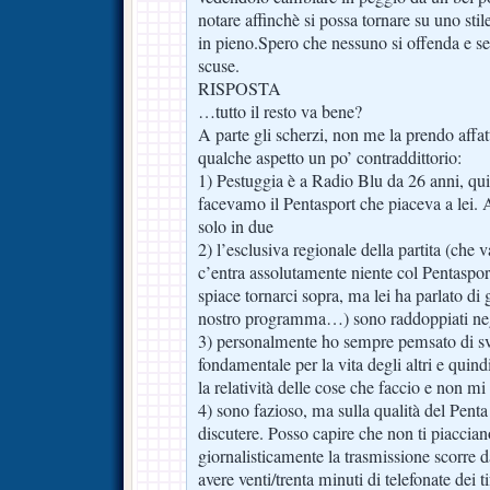
notare affinchè si possa tornare su uno sti
in pieno.Spero che nessuno si offenda e se
scuse.
RISPOSTA
…tutto il resto va bene?
A parte gli scherzi, non me la prendo affat
qualche aspetto un po’ contraddittorio:
1) Pestuggia è a Radio Blu da 26 anni, q
facevamo il Pentasport che piaceva a lei. A
solo in due
2) l’esclusiva regionale della partita (che 
c’entra assolutamente niente col Pentasport,
spiace tornarci sopra, ma lei ha parlato di
nostro programma…) sono raddoppiati negl
3) personalmente ho sempre pemsato di sv
fondamentale per la vita degli altri e quin
la relatività delle cose che faccio e non mi
4) sono fazioso, ma sulla qualità del Pent
discutere. Posso capire che non ti piaccian
giornalisticamente la trasmissione scorre 
avere venti/trenta minuti di telefonate dei ti