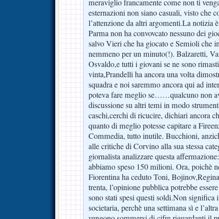
meraviglio francamente come non ti venga
esternazioni non siano casuali, visto che c
l’attenzione da altri argomenti.La notizia è:
Parma non ha convovcato nessuno dei gioca
salvo Vieri che ha giocato e Semioli che i
nemmeno per un minuto(!). Balzaretti, Va
Osvaldo,e tutti i giovani se ne sono rimasti
vinta,Prandelli ha ancora una volta dimostr
squadra e noi saremmo ancora qui ad inter
poteva fare meglio se……qualcuno non ave
discussione su altri temi in modo strument
caschi,cerchi di ricucire, dichiari ancora ch
quanto di meglio potesse capitare a Firee
Commedia, tutto inutile. Bucchioni, anzi
alle critiche di Corvino alla sua stessa ca
giornalista analizzare questa affermazione:
abbiamo speso 150 milioni. Ora, poichè ne
Fiorentina ha ceduto Toni, Bojinov,Reginal
trenta, l’opinione pubblica potrebbe esser
sono stati spesi questi soldi.Non significa 
societaria, perchè una settimana sì e l’altra 
vengono sommersi di cifre riguardanti il pr