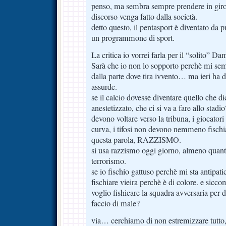
penso, ma sembra sempre prendere in giro
discorso venga fatto dalla società.
detto questo, il pentasport è diventato da p
un programmone di sport.
La critica io vorrei farla per il “solito” Da
Sarà che io non lo sopporto perchè mi s
dalla parte dove tira ivvento… ma ieri ha d
assurde.
se il calcio dovesse diventare quello che di
anestetizzato, che ci si va a fare allo stadio
devono voltare verso la tribuna, i giocator
curva, i tifosi non devono nemmeno fisch
questa parola, RAZZISMO.
si usa razzismo oggi giorno, almeno quanto
terrorismo.
se io fischio gattuso perchè mi sta antipat
fischiare vieira perchè è di colore. e siccom
voglio fishicare la squadra avversaria per d
faccio di male?
via… cerchiamo di non estremizzare tutto