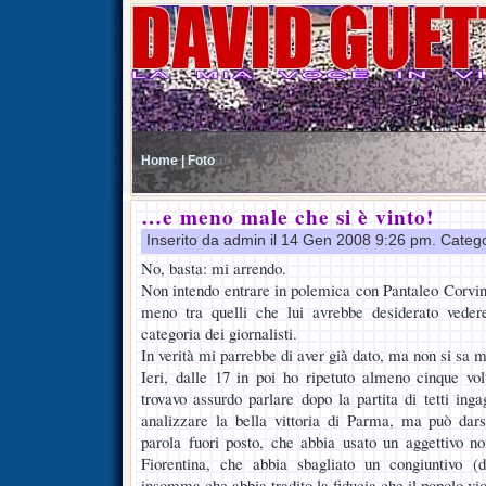
Home |
Foto
…e meno male che si è vinto!
Inserito da admin il 14 Gen 2008 9:26 pm. Categ
No, basta: mi arrendo.
Non intendo entrare in polemica con Pantaleo Corvino
meno tra quelli che lui avrebbe desiderato vedere
categoria dei giornalisti.
In verità mi parrebbe di aver già dato, ma non si sa m
Ieri, dalle 17 in poi ho ripetuto almeno cinque vol
trovavo assurdo parlare dopo la partita di tetti ing
analizzare la bella vittoria di Parma, ma può da
parola fuori posto, che abbia usato un aggettivo no
Fiorentina, che abbia sbagliato un congiuntivo (
insomma che abbia tradito la fiducia che il popolo vi