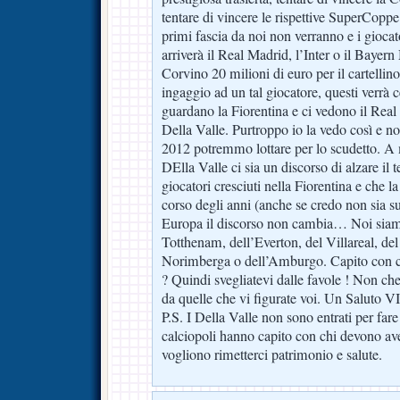
tentare di vincere le rispettive SuperCopp
primi fascia da noi non verranno e i gioc
arriverà il Real Madrid, l’Inter o il Bayer
Corvino 20 milioni di euro per il cartellino
ingaggio ad un tal giocatore, questi verrà 
guardano la Fiorentina e ci vedono il Real
Della Valle. Purtroppo io la vedo così e n
2012 potremmo lottare per lo scudetto. A 
DElla Valle ci sia un discorso di alzare il 
giocatori cresciuti nella Fiorentina e che la
corso degli anni (anche se credo non sia s
Europa il discorso non cambia… Noi siamo
Totthenam, dell’Everton, del Villareal, de
Norimberga o dell’Amburgo. Capito con c
? Quindi svegliatevi dalle favole ! Non che
da quelle che vi figurate voi. Un Saluto
P.S. I Della Valle non sono entrati per fare
calciopoli hanno capito con chi devono ave
vogliono rimetterci patrimonio e salute.