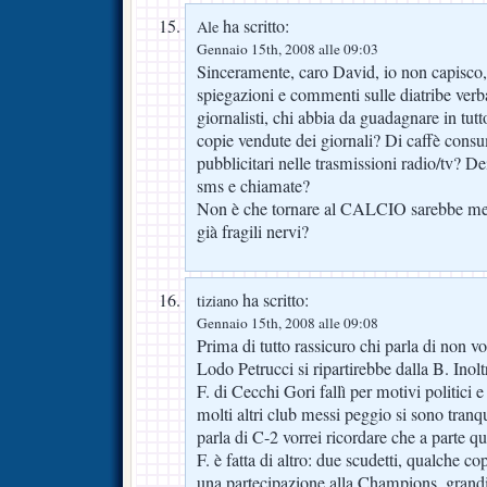
ha scritto:
Ale
Gennaio 15th, 2008 alle 09:03
Sinceramente, caro David, io non capisco, 
spiegazioni e commenti sulle diatribe verbali
giornalisti, chi abbia da guadagnare in tut
copie vendute dei giornali? Di caffè consu
pubblicitari nelle trasmissioni radio/tv? Dei
sms e chiamate?
Non è che tornare al CALCIO sarebbe megli
già fragili nervi?
ha scritto:
tiziano
Gennaio 15th, 2008 alle 09:08
Prima di tutto rassicuro chi parla di non vo
Lodo Petrucci si ripartirebbe dalla B. Inolt
F. di Cecchi Gori fallì per motivi politici e
molti altri club messi peggio si sono tranq
parla di C-2 vorrei ricordare che a parte que
F. è fatta di altro: due scudetti, qualche co
una partecipazione alla Champions, grandi 