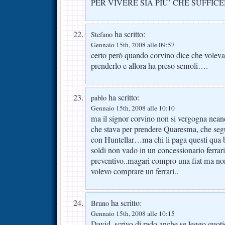
PER VIVERE SIA PIU’ CHE SUFFICE
ha scritto:
Stefano
Gennaio 15th, 2008 alle 09:57
certo però quando corvino dice che vole
prenderlo e allora ha preso semoli….
ha scritto:
pablo
Gennaio 15th, 2008 alle 10:10
ma il signor corvino non si vergogna neanc
che stava per prendere Quaresma, che seg
con Huntellar…ma chi li paga questi qua b
soldi non vado in un concessionario ferrari
preventivo..magari compro una fiat ma non
volevo comprare un ferrari..
ha scritto:
Bruno
Gennaio 15th, 2008 alle 10:15
David, scrivo di rado anche se leggo quoti