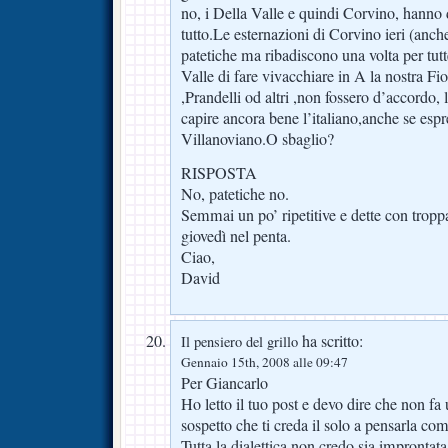
no, i Della Valle e quindi Corvino, hanno de
tutto.Le esternazioni di Corvino ieri (anc
patetiche ma ribadiscono una volta per tutt
Valle di fare vivacchiare in A la nostra Fi
,Prandelli od altri ,non fossero d’accordo, 
capire ancora bene l’italiano,anche se espr
Villanoviano.O sbaglio?
RISPOSTA
No, patetiche no.
Semmai un po’ ripetitive e dette con trop
giovedì nel penta.
Ciao,
David
ha scritto:
Il pensiero del grillo
Gennaio 15th, 2008 alle 09:47
Per Giancarlo
Ho letto il tuo post e devo dire che non fa
sospetto che ti creda il solo a pensarla com
Tutta la dialettica non credo sia improntata 