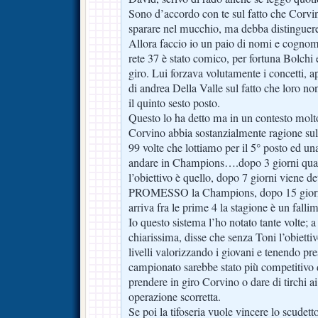
Sono d’accordo con te sul fatto che Corv
sparare nel mucchio, ma debba distinguer
Allora faccio io un paio di nomi e cognom
rete 37 è stato comico, per fortuna Bolchi e
giro. Lui forzava volutamente i concetti, a
di andrea Della Valle sul fatto che loro non
il quinto sesto posto.
Questo lo ha detto ma in un contesto molt
Corvino abbia sostanzialmente ragione sul f
99 volte che lottiamo per il 5° posto ed un
andare in Champions….dopo 3 giorni qualc
l’obiettivo è quello, dopo 7 giorni viene de
PROMESSO la Champions, dopo 15 giorni 
arriva fra le prime 4 la stagione è un falli
Io questo sistema l’ho notato tante volte; a 
chiarissima, disse che senza Toni l’obiettiv
livelli valorizzando i giovani e tenendo pr
campionato sarebbe stato più competitivo d
prendere in giro Corvino o dare di tirchi a
operazione scorretta.
Se poi la tifoseria vuole vincere lo scud