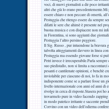
voci, di nuovi giornalisti a dir poco irritan
altri che già lo erano precedentemente.Mi 
essere chiaro e non peccare di omertà, all
Pestuggia che ritengo essere da sempre se
difatti le sere che ahimè è presente nel 
buona musica e con dispiacere non mi inf
in Fiorentina, si sono aggiunti due giornali
Pestuggia l’altro persino peggiore.
Il Sig. Russo , pur intuendone la bravura g
talvolta atteggiamenti davvero in linea con 
Pestuggia ma essendo giovane forse si può 
Petri invece è irrecuperabile.Parla sempre 
suo piedistallo, non si limita a raccontarc
pesanti e cantilenate opinioni, e benchè cre
inviolabile per ciascuno di noi, lo fa in 
indisponente come se a parlare fosse un gi
livello internazionale con anni ed anni di e
rivolge in cerca di risposte.Stasera poi ho 
trovarmelo pure in video facendo zapping i
in modo patetico irritante e saccente pren
Corvino con un video dell’odierna confer