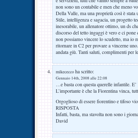
e servizietti, tutti che vanno sempre a batt
non sono un contabile e men che meno vog
Della Valle, ma una proprietà così è stata u
Stile, intelligenza e sagacia, un progetto 
inesorabile, un allenatore ottimo, un ds che c
discorso del tetto ingaggi è vero e ci pone 
non possiamo vincere lo scudetto, ma io 
ritornare in C2 per provare a vincerne un
andata giù. Tanti saluti, complimenti per 
ha scritto:
mikececco
Gennaio 14th, 2008 alle 22:08
…e basta con questa querelle infantile. E’ l’
L’importante è che la Fiorentina vinca, tutto
Orgoglioso di essere fiorentino e tifoso vio
RISPOSTA
Infatti, basta, ma stavolta non sono i giorna
David