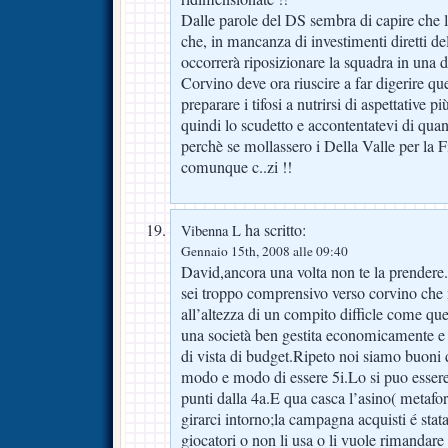
Dalle parole del DS sembra di capire che la
che, in mancanza di investimenti diretti de
occorrerà riposizionare la squadra in una d
Corvino deve ora riuscire a far digerire ques
preparare i tifosi a nutrirsi di aspettative 
quindi lo scudetto e accontentatevi di quan
perchè se mollassero i Della Valle per la 
comunque c..zi !!
ha scritto:
Vibenna L
Gennaio 15th, 2008 alle 09:40
David,ancora una volta non te la prendere
sei troppo comprensivo verso corvino che
all’altezza di un compito difficle come quel
una società ben gestita economicamente e c
di vista di budget.Ripeto noi siamo buoni 
modo e modo di essere 5i.Lo si puo essere 
punti dalla 4a.E qua casca l’asino( metafor
girarci intorno;la campagna acquisti é stata
giocatori o non li usa o li vuole rimandare