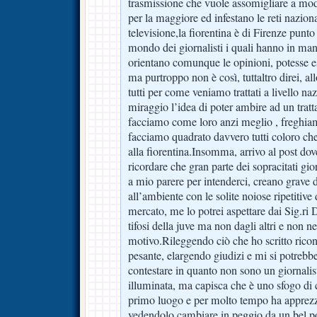
trasmissione che vuole assomigliare a mo
per la maggiore ed infestano le reti naziona
televisione,la fiorentina è di Firenze punto
mondo dei giornalisti i quali hanno in ma
orientano comunque le opinioni, potesse e
ma purtroppo non è così, tuttaltro direi, al
tutti per come veniamo trattati a livello na
miraggio l’idea di poter ambire ad un trat
facciamo come loro anzi meglio , freghiam
facciamo quadrato davvero tutti coloro che
alla fiorentina.Insomma, arrivo al post d
ricordare che gran parte dei sopracitati gio
a mio parere per intenderci, creano grave d
all’ambiente con le solite noiose ripetitiv
mercato, me lo potrei aspettare dai Sig.ri
tifosi della juve ma non dagli altri e non ne
motivo.Rileggendo ciò che ho scritto ricon
pesante, elargendo giudizi e mi si potreb
contestare in quanto non sono un giornali
illuminata, ma capisca che è uno sfogo di 
primo luogo e per molto tempo ha apprezza
vedendolo cambiare in peggio da un bel po