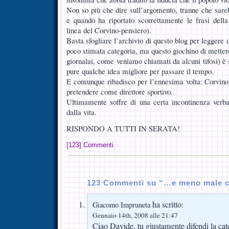
Non so più che dire sull’argomento, tranne che sare
e quando ha riportato scorrettamente le frasi dell
linea del Corvino-pensiero).
Basta sfogliare l’archivio di questo blog per leggere d
poco stimata categoria, ma questo giochino di mettere i
giornalai, come veniamo chiamati da alcuni tifosi) è 
pure qualche idea migliore per passare il tempo.
E comunque ribadisco per l’ennesima volta: Corvino
pretendere come direttore sportivo.
Ultimamente soffre di una certa incontinenza verba
dalla vita.
RISPONDO A TUTTI IN SERATA!
[123] Commenti
123 Commenti su “…e meno male ch
ha scritto:
Giacomo Impruneta
Gennaio 14th, 2008 alle 21:47
Ciao Davide, tu giustamente difendi la cate