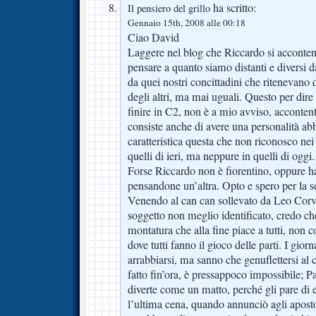
ha scritto:
Il pensiero del grillo
Gennaio 15th, 2008 alle 00:18
Ciao David
Laggere nel blog che Riccardo si accontent
pensare a quanto siamo distanti e diversi da
da quei nostri concittadini che ritenevano
degli altri, ma mai uguali. Questo per dire
finire in C2, non è a mio avviso, acconten
consiste anche di avere una personalità ab
caratteristica questa che non riconosco nei 
quelli di ieri, ma neppure in quelli di oggi.
Forse Riccardo non è fiorentino, oppure ha
pensandone un’altra. Opto e spero per la s
Venendo al can can sollevato da Leo Corvi
soggetto non meglio identificato, credo che
montatura che alla fine piace a tutti, non 
dove tutti fanno il gioco delle parti. I giorn
arrabbiarsi, ma sanno che genuflettersi al
fatto fin’ora, è pressappoco impossibile; Pa
diverte come un matto, perché gli pare di
l’ultima cena, quando annunciò agli aposto