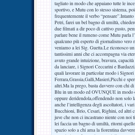
tagliato in modo che appaiano tutte le incer
sportivo, e Mutu con lo stesso sistema, po
frequentemente il verbo “pensare”.Intanto f
Petri, farei un bel bagno di umiltà, chieder
due filmati a dir poco di cattivo gusto, pen
parlare bene il rumeno come Mutu parla l’i
qualcuno più esperto di giornalismo vero 
veniamo a lei Sig. Guetta.Le riconosco un
tantissimi anni che ci accompagna via etere
avuto grande intuizione, bravura, capacità d
da lanciare, i Signori Ceccarini e Bardazzi,
quali lavorare in particolar modo i Signori 
Ferrara,Grassia,Galli,Masieri,Picchi e sp
altri.Ma la prego, basta davvero con chi di
Blu in un modo ed OVUNQUE in modo o
oppure deridendola,offendendo non solo la
anche l’intelligenza degli ascoltatori, i va
Bucchioni, Brio, Cesari, Righini, ed altri
juve che non ci incastrano niente con noi t
lei faccia un bagno di umiltà, ritorni que
spazio solo a chi ama la fiorentina davver