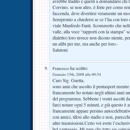
avrebbe tradito e questi a domandarsi chi tra
Corvino, se non altro, è forte per come ren
faccenda, deve divertirsi veramente un mo
Sempronio a chiedersi se ce l’ha con loro o
viale Manfredo Fanti. Scommetto che nella
valle, alla voce “rapporti con la stampa” sc
dialetto) loro invece non dicono niente, pe
un alibi per me, ma anche per loro.-
Salutoni
ha scritto:
Francesco
Gennaio 15th, 2008 alle 00:54
Caro Sig. Guetta,
sono anni che ascolto il pentasport mentre
francamente ho notato negli ultimi anni un
del programma. Sebbene i vostri ascolti d
farci notare ogni 5 minuti, e già questo è a
francamente appare persino autocelebrativ
con amici, tifosi allo stadio e non, parecc
altre trasmissioni.Certo voi avete l’esclusiv
bel vantaggio. Mi pare che tutto sia coinci