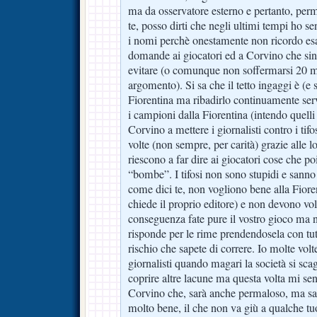
ma da osservatore esterno e pertanto, perm
te, posso dirti che negli ultimi tempi ho se
i nomi perchè onestamente non ricordo esa
domande ai giocatori ed a Corvino che si
evitare (o comunque non soffermarsi 20 m
argomento). Si sa che il tetto ingaggi è (e 
Fiorentina ma ribadirlo continuamente ser
i campioni dalla Fiorentina (intendo quell
Corvino a mettere i giornalisti contro i tifos
volte (non sempre, per carità) grazie alle l
riescono a far dire ai giocatori cose che p
“bombe”. I tifosi non sono stupidi e sanno 
come dici te, non vogliono bene alla Fiore
chiede il proprio editore) e non devono vol
conseguenza fate pure il vostro gioco ma 
risponde per le rime prendendosela con tut
rischio che sapete di correre. Io molte volt
giornalisti quando magari la società si scag
coprire altre lacune ma questa volta mi sen
Corvino che, sarà anche permaloso, ma sa t
molto bene, il che non va giù a qualche t