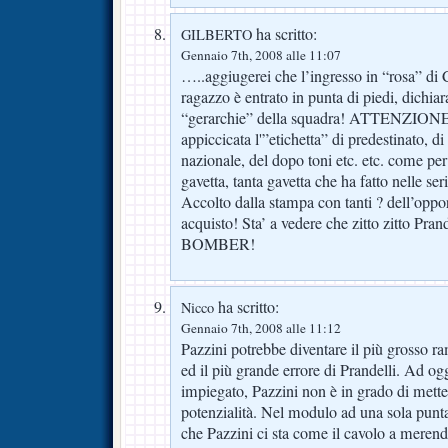
ha scritto:
GILBERTO
Gennaio 7th, 2008 alle 11:07
…..aggiugerei che l’ingresso in “rosa” di Ca
ragazzo è entrato in punta di piedi, dichiar
“gerarchie” della squadra! ATTENZIONE! 
appiccicata l'”etichetta” di predestinato, di
nazionale, del dopo toni etc. etc. come per
gavetta, tanta gavetta che ha fatto nelle se
Accolto dalla stampa con tanti ? dell’oppo
acquisto! Sta’ a vedere che zitto zitto Prand
BOMBER!
ha scritto:
Nicco
Gennaio 7th, 2008 alle 11:12
Pazzini potrebbe diventare il più grosso r
ed il più grande errore di Prandelli. Ad og
impiegato, Pazzini non è in grado di metter
potenzialità. Nel modulo ad una sola pun
che Pazzini ci sta come il cavolo a meren