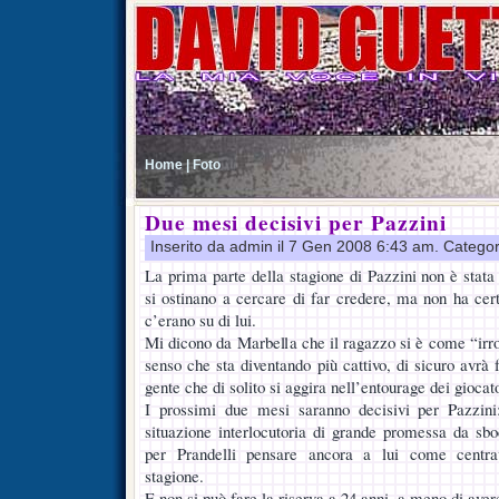
Home |
Foto
Due mesi decisivi per Pazzini
Inserito da admin il 7 Gen 2008 6:43 am. Catego
La prima parte della stagione di Pazzini non è stata
si ostinano a cercare di far credere, ma non ha cer
c’erano su di lui.
Mi dicono da Marbella che il ragazzo si è come “irro
senso che sta diventando più cattivo, di sicuro avrà f
gente che di solito si aggira nell’entourage dei giocat
I prossimi due mesi saranno decisivi per Pazzini
situazione interlocutoria di grande promessa da sboc
per Prandelli pensare ancora a lui come centrav
stagione.
E non si può fare la riserva a 24 anni, a meno di ave