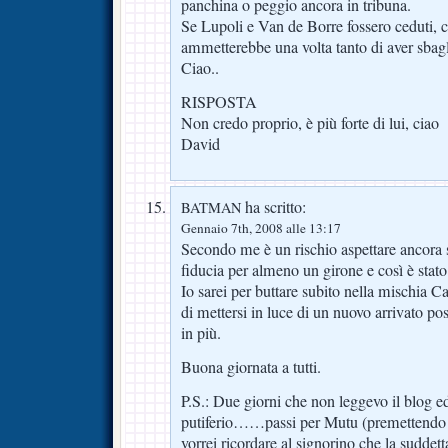
panchina o peggio ancora in tribuna.
Se Lupoli e Van de Borre fossero ceduti, 
ammetterebbe una volta tanto di aver sbag
Ciao..
RISPOSTA
Non credo proprio, è più forte di lui, ciao
David
ha scritto:
BATMAN
Gennaio 7th, 2008 alle 13:17
Secondo me è un rischio aspettare ancora s
fiducia per almeno un girone e così è stato
Io sarei per buttare subito nella mischia Ca
di mettersi in luce di un nuovo arrivato p
in più.
Buona giornata a tutti.
P.S.: Due giorni che non leggevo il blog e
putiferio……passi per Mutu (premettendo c
vorrei ricordare al signorino che la suddet