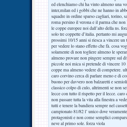
ed elenchiamo chi ha vinto almeno una volta
inter,milan ed i gobbi che ne hanno in ab
squadre in ordine sparso cagliari, torino, s
roma persino il verona e il parma che non
le coppe europee noi dall’alto della ns. fo
solo tre coppette d’italia. pertanto mi aug
prossimi 10/15 anni si riesca a vincere un t
per vedere lo stano effetto che fà. cosa vog
solamente di non togliere almeno le speranz
almeno provare non pingere sempre sul diva
piccole noi mica si pretende di vincere 10 s
coppe ma almeno vedere di competere. ulti
caro corvino cerca di parlare meno e di c
buono per davvero non balzaretti e semioli
classico colpo di culo, altrimenti se non sei
lecce con tutto il rispetto per il lecce. car
non passare tutta la vita alla finestra a vede
tutti e tenere la bandiera sempre nel casse
campionato 81/82 l’ unico dove veramente
protagonisti e non come semplici compars
neve al primo sole. forza viola