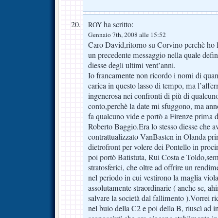
ha scritto:
ROY
Gennaio 7th, 2008 alle 15:52
Caro David,ritorno su Corvino perchè ho le
un precedente messaggio nella quale defini
diesse degli ultimi vent’anni.
Io francamente non ricordo i nomi di quant
carica in questo lasso di tempo, ma l’aff
ingenerosa nei confronti di più di qualcun
conto,perchè la date mi sfuggono, ma ann
fa qualcuno vide e portò a Firenze prima di
Roberto Baggio.Era lo stesso diesse che a
contrattualizzato VanBasten in Olanda pri
dietrofront per volere dei Pontello in pro
poi portò Batistuta, Rui Costa e Toldo,sem
stratosferici, che oltre ad offrire un rendi
nel periodo in cui vestirono la maglia vio
assolutamente straordinarie ( anche se, ahi
salvare la società dal fallimento ).Vorrei 
nel buio della C2 e poi della B, riuscì ad 