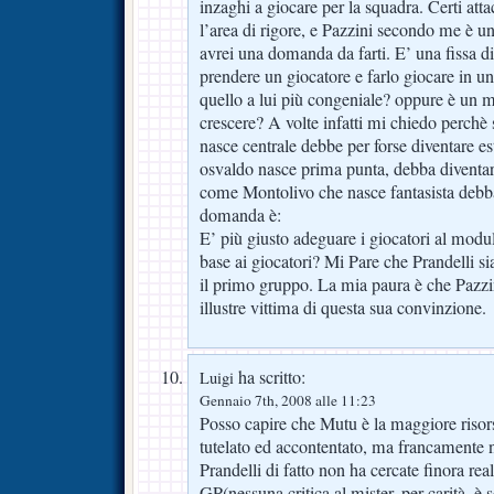
inzaghi a giocare per la squadra. Certi att
l’area di rigore, e Pazzini secondo me è un
avrei una domanda da farti. E’ una fissa di
prendere un giocatore e farlo giocare in un
quello a lui più congeniale? oppure è un m
crescere? A volte infatti mi chiedo perchè
nasce centrale debbe per forse diventare e
osvaldo nasce prima punta, debba diventare
come Montolivo che nasce fantasista debb
domanda è:
E’ più giusto adeguare i giocatori al modul
base ai giocatori? Mi Pare che Prandelli si
il primo gruppo. La mia paura è che Pazzi
illustre vittima di questa sua convinzione.
ha scritto:
Luigi
Gennaio 7th, 2008 alle 11:23
Posso capire che Mutu è la maggiore risor
tutelato ed accontentato, ma francamente 
Prandelli di fatto non ha cercate finora real
GP(nessuna critica al mister, per carità, è