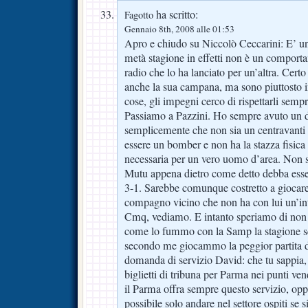
ha scritto:
Fagotto
Gennaio 8th, 2008 alle 01:53
Apro e chiudo su Niccolò Ceccarini: E’ un
metà stagione in effetti non è un comportam
radio che lo ha lanciato per un’altra. Certo
anche la sua campana, ma sono piuttosto i
cose, gli impegni cerco di rispettarli sempr
Passiamo a Pazzini. Ho sempre avuto un d
semplicemente che non sia un centravanti 
essere un bomber e non ha la stazza fisic
necessaria per un vero uomo d’area. Non 
Mutu appena dietro come detto debba esser
3-1. Sarebbe comunque costretto a giocare 
compagno vicino che non ha con lui un’in
Cmq, vediamo. E intanto speriamo di non 
come lo fummo con la Samp la stagione s
secondo me giocammo la peggior partita 
domanda di servizio David: che tu sappia,
biglietti di tribuna per Parma nei punti ve
il Parma offra sempre questo servizio, op
possibile solo andare nel settore ospiti se s