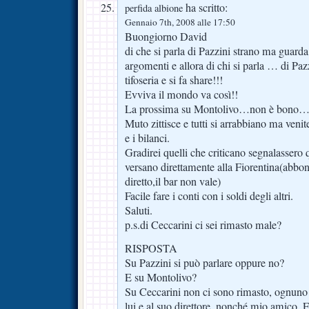
ha scritto:
perfida albione
Gennaio 7th, 2008 alle 17:50
Buongiorno David
di che si parla di Pazzini strano ma guard
argomenti e allora di chi si parla … di Pazz
tifoseria e si fa share!!!
Evviva il mondo va così!!
La prossima su Montolivo…non è bono…
Muto zittisce e tutti si arrabbiano ma venite
e i bilanci.
Gradirei quelli che criticano segnalasse
versano direttamente alla Fiorentina(abbo
diretto,il bar non vale)
Facile fare i conti con i soldi degli altri.
Saluti.
p.s.di Ceccarini ci sei rimasto male?
RISPOSTA
Su Pazzini si può parlare oppure no?
E su Montolivo?
Su Ceccarini non ci sono rimasto, ognuno f
lui e al suo direttore, nonché mio amico, 