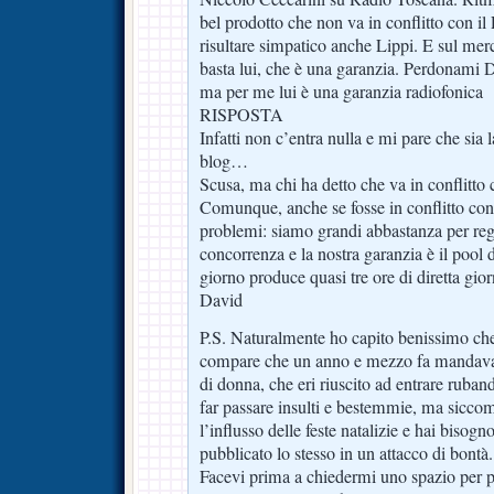
bel prodotto che non va in conflitto con il
risultare simpatico anche Lippi. E sul merc
basta lui, che è una garanzia. Perdonami Da
ma per me lui è una garanzia radiofonica
RISPOSTA
Infatti non c’entra nulla e mi pare che sia l
blog…
Scusa, ma chi ha detto che va in conflitto 
Comunque, anche se fosse in conflitto con
problemi: siamo grandi abbastanza per regg
concorrenza e la nostra garanzia è il pool d
giorno produce quasi tre ore di diretta giorn
David
P.S. Naturalmente ho capito benissimo che 
compare che un anno e mezzo fa mandava 
di donna, che eri riuscito ad entrare ruban
far passare insulti e bestemmie, ma sicco
l’influsso delle feste natalizie e hai bisog
pubblicato lo stesso in un attacco di bontà.
Facevi prima a chiedermi uno spazio per p