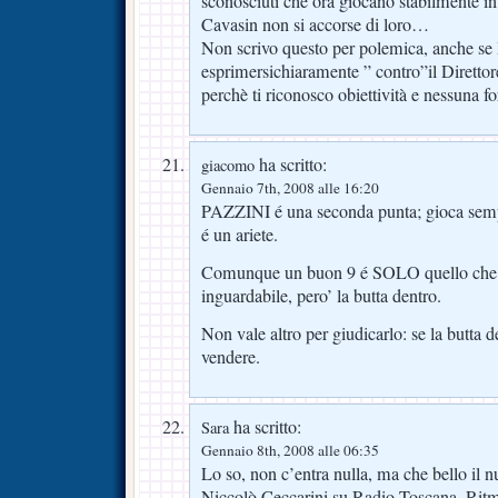
sconosciuti che ora giocano stabilmente i
Cavasin non si accorse di loro…
Non scrivo questo per polemica, anche se I
esprimersichiaramente ” contro”il Direttor
perchè ti riconosco obiettività e nessuna f
ha scritto:
giacomo
Gennaio 7th, 2008 alle 16:20
PAZZINI é una seconda punta; gioca sempre
é un ariete.
Comunque un buon 9 é SOLO quello che f
inguardabile, pero’ la butta dentro.
Non vale altro per giudicarlo: se la butta 
vendere.
ha scritto:
Sara
Gennaio 8th, 2008 alle 06:35
Lo so, non c’entra nulla, ma che bello i
Niccolò Ceccarini su Radio Toscana. Ritm