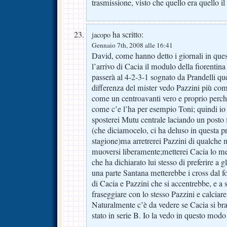
trasmissione, visto che quello era quello il 
ha scritto:
jacopo
Gennaio 7th, 2008 alle 16:41
David, come hanno detto i giornali in ques
l’arrivo di Cacia il modulo della fiorentin
passerà al 4-2-3-1 sognato da Prandelli que
differenza del mister vedo Pazzini più c
come un centroavanti vero e proprio perchè
come c’e l’ha per esempio Toni; quindi i
sposterei Mutu centrale laciando un posto f
(che diciamocelo, ci ha deluso in questa p
stagione)ma arretrerei Pazzini di qualche 
muoversi liberamente;metterei Cacia lo me
che ha dichiarato lui stesso di preferire a g
una parte Santana metterebbe i cross dal f
di Cacia e Pazzini che si accentrebbe, e a 
fraseggiare con lo stesso Pazzini e calciare
Naturalmente c’è da vedere se Cacia si br
stato in serie B. Io la vedo in questo