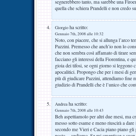
segnerebbero tanto, ma sarebbe una Firoen
quella che schiera Prandelli e non credo s
ha scritto:
Giorgio
Gennaio 7th, 2008 alle 10:32
Noto, con piacere, che si allunga l’arco te
Pazzini. Premesso che anch’io non lo cons
che non sembra così affamato di tirare sem
facciano gli interessi della Fiorentina, e q
gioia dei tifosi, se ogni giorno si leggono 
apocalitici. Propongo che per i mesi di gen
più di giudicare Pazzini, attendiamo fine 
giudizio di Prandelli che è l’unico che co
ha scritto:
Andrea
Gennaio 7th, 2008 alle 10:43
Beh aspettiamolo per altri due mesi, ma cr
messo sotto esame e meno riuscirà a dare i
secondo me Vieri e Cacia piano piano gli 
posto….vediamo. Se mi smentisce a suon d