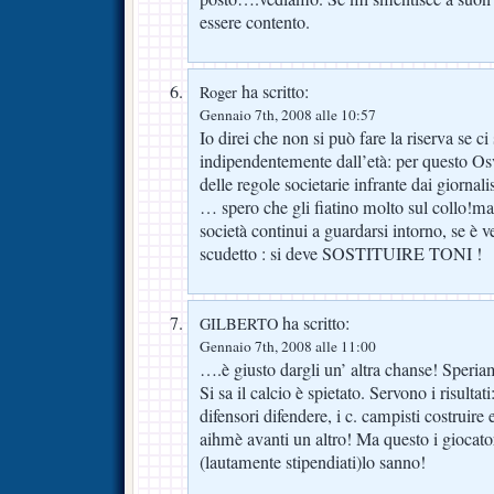
essere contento.
ha scritto:
Roger
Gennaio 7th, 2008 alle 10:57
Io direi che non si può fare la riserva se ci
indipendentemente dall’età: per questo Osv
delle regole societarie infrante dai giornal
… spero che gli fiatino molto sul collo!ma 
società continui a guardarsi intorno, se è v
scudetto : si deve SOSTITUIRE TONI !
ha scritto:
GILBERTO
Gennaio 7th, 2008 alle 11:00
….è giusto dargli un’ altra chanse! Speriam
Si sa il calcio è spietato. Servono i risultati
difensori difendere, i c. campisti costruire
aihmè avanti un altro! Ma questo i giocator
(lautamente stipendiati)lo sanno!