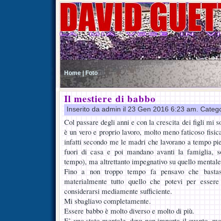
Home |
Foto
Il mestiere di babbo
Inserito da admin il 23 Gen 2016 6:23 am. Categ
Col passare degli anni e con la crescita dei figli mi 
è un vero e proprio lavoro, molto meno faticoso fis
infatti secondo me le madri che lavorano a tempo pie
fuori di casa e poi mandano avanti la famiglia, s
tempo), ma altrettanto impegnativo su quello mentale
Fino a non troppo tempo fa pensavo che bastas
materialmente tutto quello che potevi per esser
considerarsi mediamente sufficiente.
Mi sbagliavo completamente.
Essere babbo è molto diverso e molto di più.
E’ uno stato mentale, dove non importa il quanto, ma