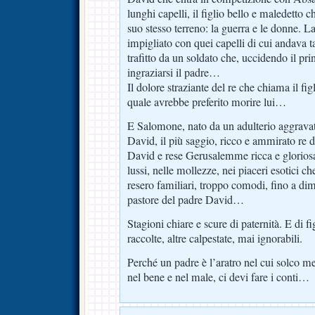
lunghi capelli, il figlio bello e maledetto 
suo stesso terreno: la guerra e le donne. La
impigliato con quei capelli di cui andava t
trafitto da un soldato che, uccidendo il pri
ingraziarsi il padre…
Il dolore straziante del re che chiama il fig
quale avrebbe preferito morire lui…
E Salomone, nato da un adulterio aggravat
David, il più saggio, ricco e ammirato re d
David e rese Gerusalemme ricca e glorios
lussi, nelle mollezze, nei piaceri esotici c
resero familiari, troppo comodi, fino a dim
pastore del padre David…
Stagioni chiare e scure di paternità. E di fi
raccolte, altre calpestate, mai ignorabili.
Perché un padre è l’aratro nel cui solco mett
nel bene e nel male, ci devi fare i conti…