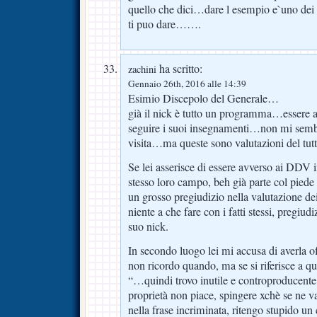
quello che dici…dare l esempio e`uno dei p
ti puo dare…….
ha scritto:
zachini
Gennaio 26th, 2016 alle 14:39
Esimio Discepolo del Generale…
già il nick è tutto un programma…essere a
seguire i suoi insegnamenti…non mi sembr
visita…ma queste sono valutazioni del tu
Se lei asserisce di essere avverso ai DDV 
stesso loro campo, beh già parte col piede
un grosso pregiudizio nella valutazione dei
niente a che fare con i fatti stessi, pregiudiz
suo nick.
In secondo luogo lei mi accusa di averla o
non ricordo quando, ma se si riferisce a qu
“…quindi trovo inutile e controproducente
proprietà non piace, spingere xchè se ne va
nella frase incriminata, ritengo stupido 