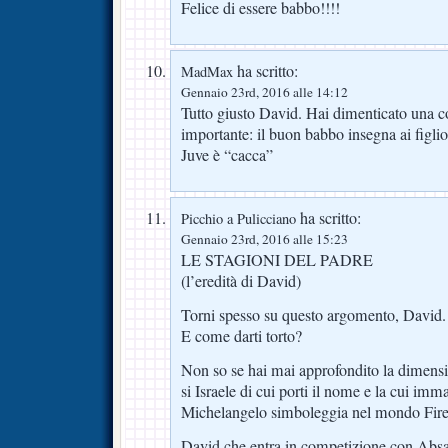
Felice di essere babbo!!!!
ha scritto:
MadMax
Gennaio 23rd, 2016 alle 14:12
Tutto giusto David. Hai dimenticato una cos
importante: il buon babbo insegna ai figliol
Juve è “cacca”
ha scritto:
Picchio a Pulicciano
Gennaio 23rd, 2016 alle 15:23
LE STAGIONI DEL PADRE
(l’eredità di David)
Torni spesso su questo argomento, David. S
E come darti torto?
Non so se hai mai approfondito la dimensio
si Israele di cui porti il nome e la cui imm
Michelangelo simboleggia nel mondo Fi
David che entra in competizione con Absalo