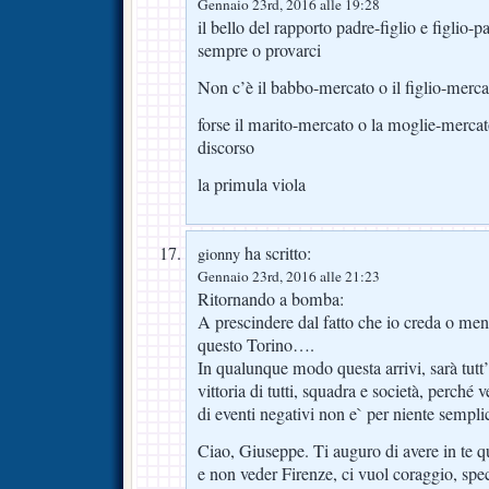
Gennaio 23rd, 2016 alle 19:28
il bello del rapporto padre-figlio e figlio-
sempre o provarci
Non c’è il babbo-mercato o il figlio-merca
forse il marito-mercato o la moglie-mercat
discorso
la primula viola
ha scritto:
gionny
Gennaio 23rd, 2016 alle 21:23
Ritornando a bomba:
A prescindere dal fatto che io creda o men
questo Torino….
In qualunque modo questa arrivi, sarà tutt’
vittoria di tutti, squadra e società, perché v
di eventi negativi non e` per niente sempli
Ciao, Giuseppe. Ti auguro di avere in te qu
e non veder Firenze, ci vuol coraggio, sp