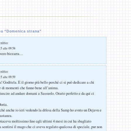
su “Domenica strana”
ritto:
5 alle 09:58
vero bizzarra…
ritto:
5 alle 09:59
Goditela. È il giorno più bello perché ci si può dedicare a chi
 di momenti che fanno bene all’anima.
riuscire ad andare domani a Sassuolo. Orario perfetto e da qui ci
oria.
ché anche io ieri vedendo la difesa della Samp ho avuto un Dejavu e
astanza.
aceva moltissimo fino agli ultimi 4 mesi in cui ha sbagliato
sentirsi il mago che ci aveva regalato qualcosa di speciale, pur non