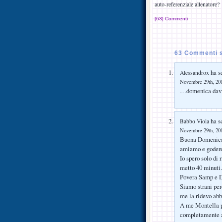
auto-referenziale allenatore?
[63] Commenti
63 Commenti 
ha sc
Alessandrox
Novembre 29th, 201
…domenica dav
ha sc
Babbo Viola
Novembre 29th, 201
Buona Domenica! 
amiamo e godere
Io spero solo di 
metto 40 minuti.
Povera Samp e D
Siamo strani per
me la ridevo abb
A me Montella pi
completamente a 