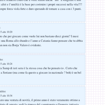
 altri e l’umiltà è la base per costruire i propri successi nella vita!!!!
re forza viola forte e duro sperando di tornare a casa con i 3 punti.
:
5 alle 10:20
e che per giocare come vuole lui non bastano dieci giorni? I mesi
i una Roma allo sbando e l’anno a Catania fanno pensare che tu abbia
van non sia Borja Valero è evidente.
to:
5 alle 10:24
a Samp di ieri sera è la stessa cosa che ho pensato io . Certo che
 a Soriano (ma come fa questo a giocare in nazionale ? boh) è un bel
ritto:
5 alle 10:34
ato una ventata di novità, il primo anno è stato veramente ottimo a
ttuta di arresto, vedi la ripresa del campionato a Gennaio, tuttavia