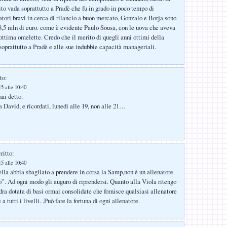
ito vada soprattutto a Pradè che fu in grado in poco tempo di
atori bravi in cerca di rilancio a buon mercato, Gonzalo e Borja sono
8,5 mln di euro. come è evidente Paulo Sousa, con le uova che aveva
ottima omelette. Credo che il merito di quegli anni ottimi della
soprattutto a Pradè e alle sue indubbie capacità manageriali.
to:
5 alle 10:40
ai detto.
avid, e ricordati, lunedi alle 19, non alle 21…
ritto:
5 alle 10:40
la abbia sbagliato a prendere in corsa la Samp,non è un allenatore
o”. Ad ogni modo gli auguro di riprendersi. Quanto alla Viola ritengo
dra dotata di basi ormai consolidate che fornisce qualsiasi allenatore
 a tutti i livelli. ,Può fare la fortuna di ogni allenatore.