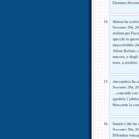
Giornata frizzant
ha scritt
Shimon
Novembre 29th, 201
stefano per Facu
specchi in quest
inaccettabile ch
Allora Kalinic c
mucose, e dirgli 
terra, a ettolitr
ha sc
Alessandrox
Novembre 29th, 201
…concordo con S
ignobile l’arbitr
bloccarne la ca
ha s
Daniele Cafio
Novembre 29th, 201
Difendere roncag