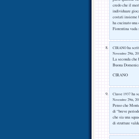
credo che il mer
individuare gioc
costati insieme 
ha cucinato una 
Fiorentina vada 
ha scrit
CIRANO
Novembre 29th, 201
La seconda che h
Buona Domenica D
CIRANO
ha sc
Classe 1937
Novembre 29th, 201
Penso che Montel
di “breve period
che sia una squa
di strutture valde