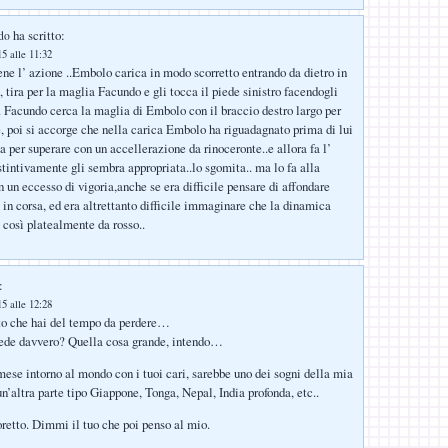
ha scritto:
do
5 alle 11:32
bene l’ azione ..Embolo carica in modo scorretto entrando da dietro in
tira per la maglia Facundo e gli tocca il piede sinistro facendogli
.. Facundo cerca la maglia di Embolo con il braccio destro largo per
e, poi si accorge che nella carica Embolo ha riguadagnato prima di lui
ta per superare con un accellerazione da rinoceronte..e allora fa l’
stintivamente gli sembra appropriata..lo sgomita.. ma lo fa alla
 un eccesso di vigoria,anche se era difficile pensare di affondare
in corsa, ed era altrettanto difficile immaginare che la dinamica
 così platealmente da rosso..
:
5 alle 12:28
to che hai del tempo da perdere…
cede davvero? Quella cosa grande, intendo…
ese intorno al mondo con i tuoi cari, sarebbe uno dei sogni della mia
un’altra parte tipo Giappone, Tonga, Nepal, India profonda, etc..
oretto. Dimmi il tuo che poi penso al mio.