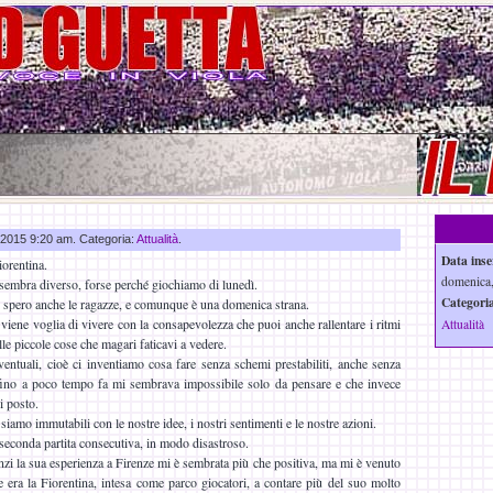
v 2015 9:20 am. Categoria:
Attualità
.
Data inse
iorentina.
domenica,
sembra diverso, forse perché giochiamo di lunedì.
Categoria
spero anche le ragazze, e comunque è una domenica strana.
 viene voglia di vivere con la consapevolezza che puoi anche rallentare i ritmi
Attualità
le piccole cose che magari faticavi a vedere.
ntuali, cioè ci inventiamo cosa fare senza schemi prestabiliti, anche senza
 fino a poco tempo fa mi sembrava impossibile solo da pensare e che invece
i posto.
siamo immutabili con le nostre idee, i nostri sentimenti e le nostre azioni.
 seconda partita consecutiva, in modo disastroso.
nzi la sua esperienza a Firenze mi è sembrata più che positiva, ma mi è venuto
 era la Fiorentina, intesa come parco giocatori, a contare più del suo molto