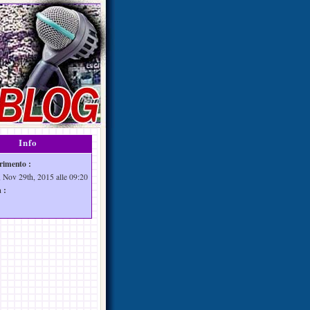
Info
rimento :
 Nov 29th, 2015 alle 09:20
 :