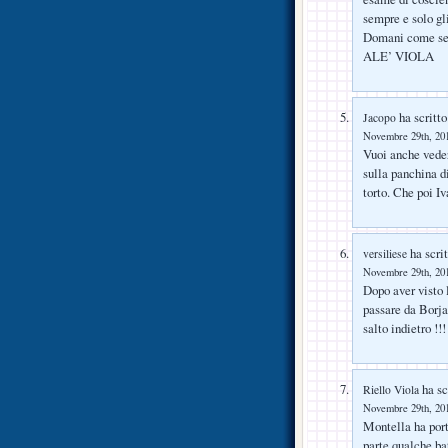
sempre e solo gli
Domani come semp
ALE’ VIOLA
ha scritto
Jacopo
Novembre 29th, 201
Vuoi anche veder
sulla panchina d
torto. Che poi I
ha scrit
versiliese
Novembre 29th, 201
Dopo aver visto l
passare da Borja
salto indietro !!!
ha sc
Riello Viola
Novembre 29th, 201
Montella ha port
parte qualche ba