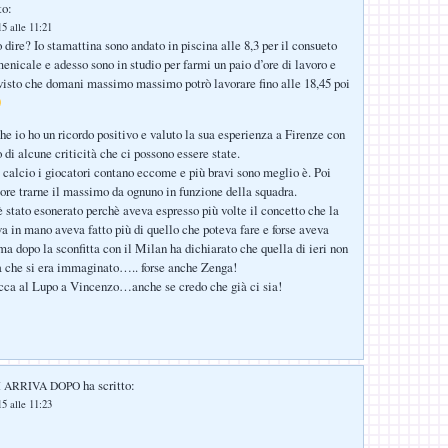
to:
5 alle 11:21
 dire? Io stamattina sono andato in piscina alle 8,3 per il consueto
nicale e adesso sono in studio per farmi un paio d’ore di lavoro e
visto che domani massimo massimo potrò lavorare fino alle 18,45 poi
e io ho un ricordo positivo e valuto la sua esperienza a Firenze con
to di alcune criticità che ci possono essere state.
l calcio i giocatori contano eccome e più bravi sono meglio è. Poi
tore trarne il massimo da ognuno in funzione della squadra.
è stato esonerato perchè aveva espresso più volte il concetto che la
a in mano aveva fatto più di quello che poteva fare e forse aveva
ma dopo la sconfitta con il Milan ha dichiarato che quella di ieri non
a che si era immaginato….. forse anche Zenga!
ca al Lupo a Vincenzo…anche se credo che già ci sia!
ha scritto:
I ARRIVA DOPO
5 alle 11:23