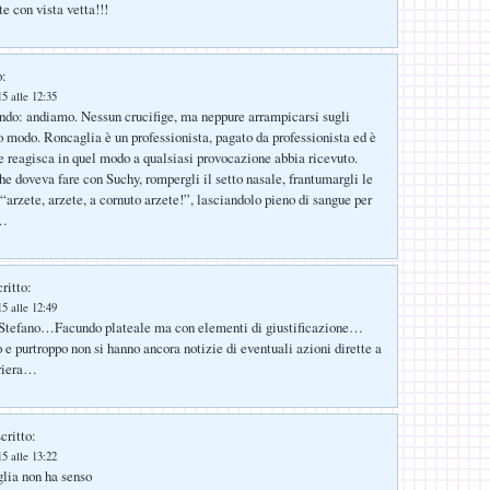
e con vista vetta!!!
o:
5 alle 12:35
ndo: andiamo. Nessun crucifige, ma neppure arrampicarsi sugli
o modo. Roncaglia è un professionista, pagato da professionista ed è
e reagisca in quel modo a qualsiasi provocazione abbia ricevuto.
he doveva fare con Suchy, rompergli il setto nasale, frantumargli le
“arzete, arzete, a cornuto arzete!”, lasciandolo pieno di sangue per
i…
ritto:
5 alle 12:49
tefano…Facundo plateale ma con elementi di giustificazione…
o e purtroppo non si hanno ancora notizie di eventuali azioni dirette a
rriera…
critto:
5 alle 13:22
lia non ha senso