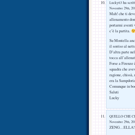
ha scrit
Lucky63
Novembre 29th, 201
Mah! che ti devo
allenamento dome
portarmi aventi 
c’è la partita.
Su Montella anch
il sorriso al net
D’altra parte ne
tocca all’allena
Forse a Firenze 
squadra che avev
ragione, chissà, 
era la Sampdori
Comunque in boc
Saluti
Lucky
QUELLO CHE C
Novembre 29th, 201
ZENG…ELLA!