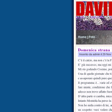
Home |
Foto
Domenica strana
Inserito da admin il 29 No
C’è il calcio, ma non c’è la F
E’ già successo, ma oggi mi 
Mi sto godendo Cosimo, poi 
Una di quelle giornate che ti
e assaporare quindi pure quel
Il programma è…varie ed eve
fare niente, condizione che
adesso non trovo affatto fuor
D’altra parte si cambia, mica 
Intanto Montella ha perso la
Non ho nulla contro di lui, a
un sospetto: vuoi vedere che