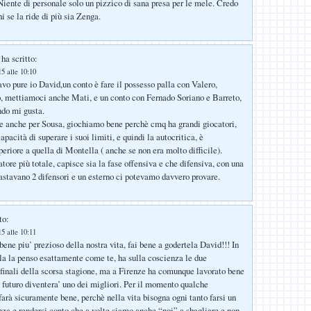
Niente di personale solo un pizzico di sana presa per le mele. Credo
 se la ride di più sia Zenga.
ha scritto:
5 alle 10:10
vo pure io David,un conto è fare il possesso palla con Valero,
, mettiamoci anche Mati, e un conto con Fernado Soriano e Barreto,
ndo mi gusta.
e anche per Sousa, giochiamo bene perchè cmq ha grandi giocatori,
apacità di superare i suoi limiti, e quindi la autocritica, è
eriore a quella di Montella ( anche se non era molto difficile).
tore più totale, capisce sia la fase offensiva e che difensiva, con una
bastavano 2 difensori e un esterno ci potevamo davvero provare.
to:
5 alle 10:11
bene piu’ prezioso della nostra vita, fai bene a godertela David!!! In
a la penso esattamente come te, ha sulla coscienza le due
inali della scorsa stagione, ma a Firenze ha comunque lavorato bene
 futuro diventera’ uno dei migliori. Per il momento qualche
farà sicuramente bene, perchè nella vita bisogna ogni tanto farsi un
za e rendersi conto che a volte siamo anche “noi” a sbagliare e non