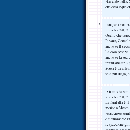
vincendo nulla. 
che comunque chi
LunigianaViola76
Novembre 29th, 201
Quello che pensa
Pizarro, Gonzalo
anche se il seco
La cosa però val
anche se la sua c
infinitamente sup
Sousa è un allena
rosa più lunga, 
ha scrit
Daitarn 3
Novembre 29th, 201
La famiglia è il 
merito a Montell
vergognose semif
e sicuramente in
scapaccione gli 
esame di coscien