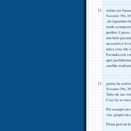
stefano per Facun
Novembre 29th, 201
..ho riguardato 
modo scomposto, 
perdere il passo
non farlo passar
un assetto e lo s
unica cosa che i
Facundo,cioè con
quel pachiderma 
sarebbe risultata
ha scritto
gionny
Novembre 29th, 201
Tutto ok, ma vis
Cosa fai se suc
Per esempio un m
vita: proprio da 
Prima però un fi