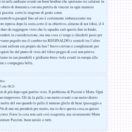
 in uefa andiamo avanti un buon brodino che speriamo sia salutare in
o sforzo di domenica con una partita da vincere in ogni maniera
i pazzini. certo la stagione di gente come
,montolivo,pasqual fino ad ora è certamente imbarazzante ma
ro ripresa dopo la sosta.certo il ns obiettivo, almeno di noi tifosi, il 4
duro da raggingere visto che la squadra sarà questa fino in fondo,
rendere in considerazione, ma una cosa ci tengo a chiederti passi per
tevamo pagarlo ma il cambio tra REGINALDO e semioli tra l’altro
lcuni milioni era proprio da fare? bravo corvino e complimenti per
uisti he dal punto di vista del tifoso peggio di così non poteva
riamo in san prandelli e gridiamo forza viola avanti in europa alla
hini e compagnia bella.
tto:
 alle 08:23
ò di più dopo ogni partita vista. Il problema di Pazzini è Mutu. Ogni
un rimprovero. Gli da la palla o un metro avanti o un metro dietro.
 mette del suo quando la palla il rumeno gliela dà bene (passaggio a
 Più di uno mi prenderà per matto, ma io dico questa cosa,su questo
scorso. Forse la cosa non sarà così esagerata, ma sicuramente Mutu
aiutare Pazzini. buon natale a tutti.