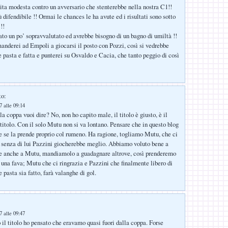
ita modesta contro un avversario che stenterebbe nella nostra C1!!
 difendibile !! Ormai le chances le ha avute ed i risultati sono sotto
 !!
to un po’ sopravvalutato ed avrebbe bisogno di un bagno di umiltà !!
manderei ad Empoli a giocarsi il posto con Pozzi, così si vedrebbe
 pasta e fatta e punterei su Osvaldo e Cacia, che tanto peggio di così
to:
 alle 09:14
a coppa vuoi dire? No, non ho capito male, il titolo è giusto, è il
 titolo. Con il solo Mutu non si va lontano. Pensare che in questo blog
e se la prende proprio col rumeno. Ha ragione, togliamo Mutu, che ci
e senza di lui Pazzini giocherebbe meglio. Abbiamo voluto bene a
e anche a Mutu, mandiamolo a guadagnare altrove, così prenderemo
 una fava; Mutu che ci ringrazia e Pazzini che finalmente libero di
 pasta sia fatto, farà valanghe di gol.
:
 alle 09:47
 il titolo ho pensato che eravamo quasi fuori dalla coppa. Forse