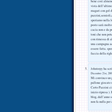
bene così almeno
vista dell’ultim
magari con gol d
pazzini,semioli
speriamo nella lo
posto sarà molto 
cacia non e da p
toni che non po
con rimessa di a
una campagna acq
essere fatta. spe
faccia della rig
ha scri
Johntorpy
Dicembre 21st, 2007
Mi convinco un p
pallone giocato 
Certo Pazzini ci
inizio ripresa ).
blog, dall’anno 
non fa nulla per 