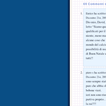
69 Commenti s
ha scritto
Enrico
Dicembre 21st, 2007
Dio mio, David, m
letto “Siamo qua
qualificati per i
niente, meno mal
alcune cose che n
mondo del calcio
possibilità di us
di Buon Natale e
tutti!!
ha scritto
piero s
Dicembre 21st, 2007
sono sempre stat
pare che abbia s
bobone vieri.
ieri non sono riu
partiva proprio…
la rai!!!!