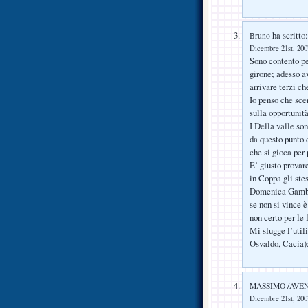
ha scritto:
Bruno
Dicembre 21st, 2007
Sono contento p
girone; adesso a
arrivare terzi ch
Io penso che sce
sulla opportunit
I Della valle son
da questo punto 
che si gioca per 
E’ giusto provar
in Coppa gli stes
Domenica Gamber
se non si vince 
non certo per le 
Mi sfugge l’utili
Osvaldo, Cacia);
MASSIMO /AVE
Dicembre 21st, 2007