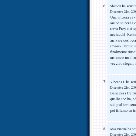
ha scritt
Shimon
Dicembre 21st, 2007
Una vittoria ci 
anche se per la c
torna Frey e si s
acciacchi. Resta
arrivare così, c
invano. Per usci
finalmente riusc
arrivasse un alt
vecchio slogan: 
ha scri
Vibenna L
Dicembre 21st, 2007
Bene per i tre p
quello che ha, e
sul goal ieri se
poi tiriamo un t
ha scr
MaxVinella
Dicembre 21st, 2007