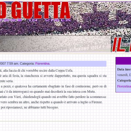
 2007 7:59 am. Categoria:
Fiorentina
.
Data inse
ti, alla faccia di chi vorrebbe uscire dalla Coppa Uefa.
venerdì, D
’è aria di festa, la stanchezza si avverte dappertutto, ma questa squadra si sta
Categoria
ente seria.
a pezzi, e qualcosa ha certamente sbagliato in fase di conlusione, però su di
Fiorentina
ai c’è da interrogarci su quando mai decollerà la sua intesa con Mutu.
arlato con Vieri, chiedendogli quando mi avrebbe fatto perdere la scommessa:
vvero sembra un altro, anche rispetto a quando è arrivato a luglio a Firenze.
 poi riposiamoci, ne abbiamo tutti bisogno.