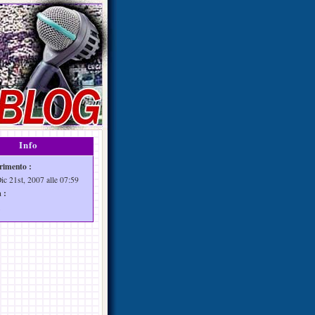
Info
rimento :
ic 21st, 2007 alle 07:59
 :