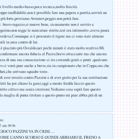
 livello medio-basso,poca tecnica,molta fisicità.
oppo inaffidabile,non è possibile fare una papera a partita,servirà un
 più forte,proviamo Avramov,peggio non potrà fare.
: bravo ragazzo,si muove bene, sicuramente non è servito a
ggerino,non regge le marcature strette,ieri era intimorito ,aveva paura
i vedeva.Comunque si è procurato il rigore ma ci sono stati almeno
mili in area contro di lui.
 piaciuto più Osvaldo,nei pochi minuti è stato molto reattivo.Mi
 confermare ancora fiducia al Pazzo,bravo attaccante ma che ancora
tesa di una sua consacrazione ci sta costando goals e punti ,qualcuno
tro ci vorrà pure anche a breve,sia in campionato che in Coppa,ora che
duri,che arrivano squadre toste.
di aver inveito contro Pazzini e di aver gioito per la sua sostituzione
fatti ha poi chiuso la gara),oggi a mente fredda faccio queste
spirito critico ma senza isterismi.Vediamo cosa saprà fare questo
la maglia di punta titolare a questo punto mi pare abbia più di un
to:
 alle 09:56
IOCO PAZZINI VA IN CRISI….
OME L’ANNO SCORSO E QUINDI ABBIAMO IL FRENO A