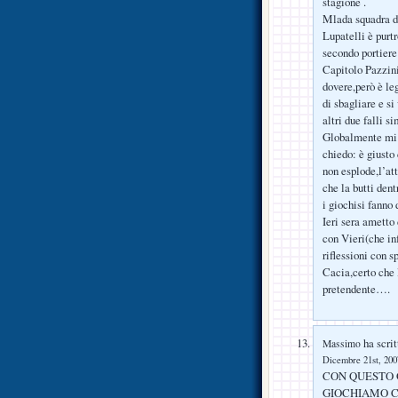
stagione .
Mlada squadra di
Lupatelli è purtr
secondo portiere
Capitolo Pazzini
dovere,però è le
di sbagliare e s
altri due falli si
Globalmente mi è
chiedo: è giusto
non esplode,l’at
che la butti den
i giochisi fanno 
Ieri sera ametto 
con Vieri(che in
riflessioni con 
Cacia,certo che 
pretendente….
ha scrit
Massimo
Dicembre 21st, 2007
CON QUESTO G
GIOCHIAMO C