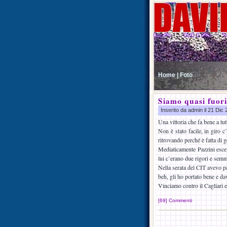
Home |
Foto
Siamo quasi fuori
Inserito da admin il 21 Dic
Una vittoria che fa bene a tut
Non è stato facile, in giro c
ritrovando perché è fatta di g
Mediaticamente Pazzini esce 
lui c’erano due rigori e semm
Nella serata del CIT avevo p
beh, gli ho portato bene e da
Vinciamo contro il Cagliari e
[69] Commenti