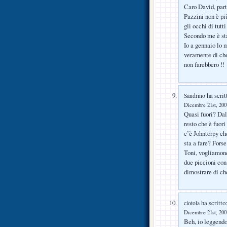
Caro David, part
Pazzini non è più
gli occhi di tutti
Secondo me è sta
Io a gennaio lo 
veramente di che
non farebbero !!
ha scrit
Sandrino
Dicembre 21st, 2007
Quasi fuori? Dall
resto che è fuori
c’è Johntorpy ch
sta a fare? Fors
Toni, vogliamon
due piccioni con
dimostrare di che
ha scritto
ciotola
Dicembre 21st, 2007
Beh, io leggendo