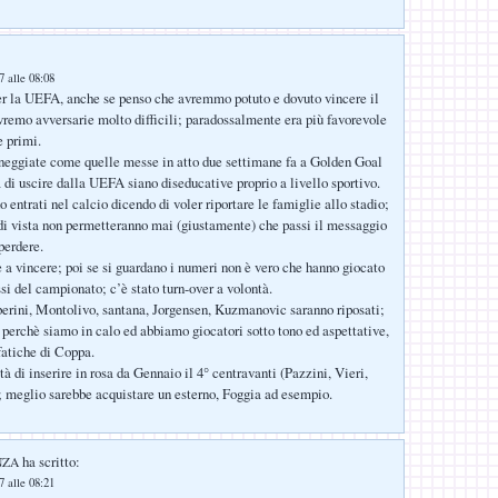
 alle 08:08
er la UEFA, anche se penso che avremmo potuto e dovuto vincere il
vremo avversarie molto difficili; paradossalmente era più favorevole
e primi.
neggiate come quelle messe in atto due settimane fa a Golden Goal
à di uscire dalla UEFA siano diseducative proprio a livello sportivo.
o entrati nel calcio dicendo di voler riportare le famiglie allo stadio;
di vista non permetteranno mai (giustamente) che passi il messaggio
perdere.
e a vincere; poi se si guardano i numeri non è vero che hanno giocato
si del campionato; c’è stato turn-over a volontà.
ini, Montolivo, santana, Jorgensen, Kuzmanovic saranno riposati;
è perchè siamo in calo ed abbiamo giocatori sotto tono ed aspettative,
fatiche di Coppa.
tà di inserire in rosa da Gennaio il 4° centravanti (Pazzini, Vieri,
 meglio sarebbe acquistare un esterno, Foggia ad esempio.
ha scritto:
NZA
 alle 08:21