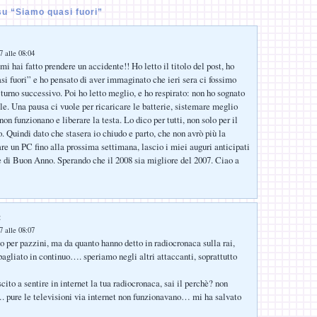
u “Siamo quasi fuori”
:
 alle 08:04
i hai fatto prendere un accidente!! Ho letto il titolo del post, ho
si fuori” e ho pensato di aver immaginato che ieri sera ci fossimo
l turno successivo. Poi ho letto meglio, e ho respirato: non ho sognato
e. Una pausa ci vuole per ricaricare le batterie, sistemare meglio
on funzionano e liberare la testa. Lo dico per tutti, non solo per il
. Quindi dato che stasera io chiudo e parto, che non avrò più la
are un PC fino alla prossima settimana, lascio i miei auguri anticipati
 di Buon Anno. Sperando che il 2008 sia migliore del 2007. Ciao a
:
 alle 08:07
o per pazzini, ma da quanto hanno detto in radiocronaca sulla rai,
bagliato in continuo…. speriamo negli altri attaccanti, soprattutto
scito a sentire in internet la tua radiocronaca, sai il perchè? non
. pure le televisioni via internet non funzionavano… mi ha salvato