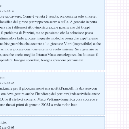
o:
 alle 08:39
voleva, davvero. Come è venuta è venuta, ora contava solo vincere,
lassifica del girone purtroppo non serve a nulla. A gennaio in porta
pera che i difensori ritrovino sicurezza e guariscano dai troppi
 il problema di Pazzini, ma se pensiamo che la soluzione possa
ontinuando a farlo giocare in questo modo, ho paura che aspetteremo
rne bisognerebbe che accanto a lui giocasse Vieri (impossibile) o che
issimo a giocare con i due esterni di ruolo insieme. Se a gennaio ne
ro, sarebbe anche meglio. Intanto Mutu, con eleganza, ha fatto suo il
spendere, bisogna spendere, bisogna spendere per vincere…
tto:
 alle 08:45
unti,male per il gioco,ma non é una novità.Prandelli fa davvero con
d ora deve gestire anche l’handicap del portiere( indescrivibile anche
ra).Che il cielo ci conservi Mutu.Vediamo domenica cosa succede e
ratto fino ai primi di gennaio 2008.La vedo molto buia!
itto:
 alle 09:05