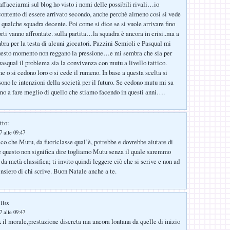
affacciarmi sul blog ho visto i nomi delle possibili rivali…io
ntento di essere arrivato secondo, anche perchè almeno così si vede
e qualche squadra decente. Poi come si dice se si vuole arrivare fino
orti vanno affrontate. sulla partita…la squadra è ancora in crisi..ma a
bra per la testa di alcuni giocatori. Pazzini Semioli e Pasqual mi
uesto momento non reggano la pressione…e mi sembra che sia per
pasqual il problema sia la convivenza con mutu a livello tattico.
e o si cedono loro o si cede il rumeno. In base a questa scelta si
sono le intenzioni della società per il futuro. Se cedono mutu mi sa
mo a fare meglio di quello che stiamo facendo in questi anni….
tto:
 alle 09:47
ico che Mutu, da fuoriclasse qual’è, potrebbe e dovrebbe aiutare di
e questo non significa dire togliamo Mutu senza il quale saremmo
a metà classifica; ti invito quindi leggere ciò che si scrive e non ad
ensiero di chi scrive. Buon Natale anche a te.
tto:
 alle 09:47
x il morale,prestazione discreta ma ancora lontana da quelle di inizio