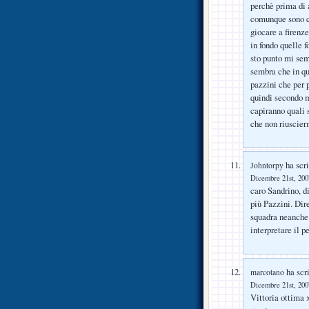
perchè prima di 
comunque sono co
giocare a firenz
in fondo quelle f
sto punto mi sem
sembra che in q
pazzini che per 
quindi secondo m
capiranno quali 
che non riuscier
ha scri
Johntorpy
Dicembre 21st, 2007
caro Sandrino, d
più Pazzini. Dir
squadra neanche d
interpretare il p
ha scri
marcotano
Dicembre 21st, 2007
Vittoria ottima 