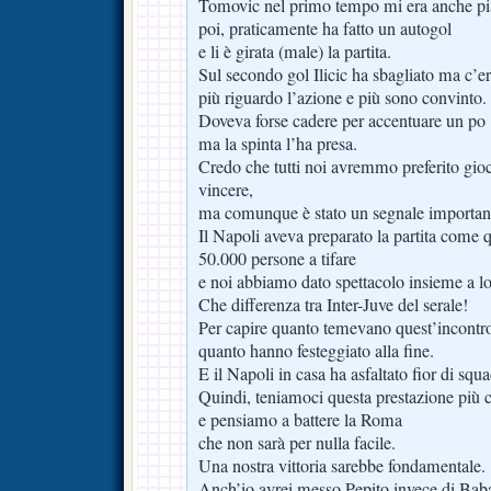
Tomovic nel primo tempo mi era anche pi
poi, praticamente ha fatto un autogol
e li è girata (male) la partita.
Sul secondo gol Ilicic ha sbagliato ma c’er
più riguardo l’azione e più sono convinto.
Doveva forse cadere per accentuare un po
ma la spinta l’ha presa.
Credo che tutti noi avremmo preferito gi
vincere,
ma comunque è stato un segnale importan
Il Napoli aveva preparato la partita come qu
50.000 persone a tifare
e noi abbiamo dato spettacolo insieme a lo
Che differenza tra Inter-Juve del serale!
Per capire quanto temevano quest’incontr
quanto hanno festeggiato alla fine.
E il Napoli in casa ha asfaltato fior di sq
Quindi, teniamoci questa prestazione più 
e pensiamo a battere la Roma
che non sarà per nulla facile.
Una nostra vittoria sarebbe fondamentale.
Anch’io avrei messo Pepito invece di Baba