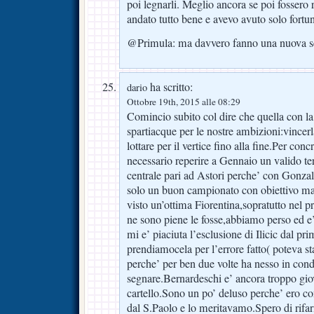
poi legnarli. Meglio ancora se poi fossero 
andato tutto bene e avevo avuto solo fortu
@Primula: ma davvero fanno una nuova se
ha scritto:
dario
Ottobre 19th, 2015 alle 08:29
Comincio subito col dire che quella con la
spartiacque per le nostre ambizioni:vincer
lottare per il vertice fino alla fine.Per con
necessario reperire a Gennaio un valido te
centrale pari ad Astori perche’ con Gonz
solo un buon campionato con obiettivo mas
visto un’ottima Fiorentina,sopratutto nel 
ne sono piene le fosse,abbiamo perso ed e
mi e’ piaciuta l’esclusione di Ilicic dal p
prendiamocela per l’errore fatto( poteva sta
perche’ per ben due volte ha nesso in cond
segnare.Bernardeschi e’ ancora troppo giov
cartello.Sono un po’ deluso perche’ ero co
dal S.Paolo e lo meritavamo.Spero di rif