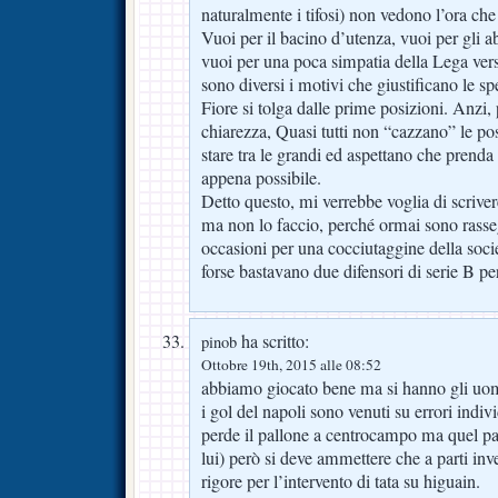
naturalmente i tifosi) non vedono l’ora che
Vuoi per il bacino d’utenza, vuoi per gli
vuoi per una poca simpatia della Lega ver
sono diversi i motivi che giustificano le sp
Fiore si tolga dalle prime posizioni. Anzi, 
chiarezza, Quasi tutti non “cazzano” le poss
stare tra le grandi ed aspettano che prenda
appena possibile.
Detto questo, mi verrebbe voglia di scriv
ma non lo faccio, perché ormai sono rasse
occasioni per una cocciutaggine della socie
forse bastavano due difensori di serie B pe
ha scritto:
pinob
Ottobre 19th, 2015 alle 08:52
abbiamo giocato bene ma si hanno gli uom
i gol del napoli sono venuti su errori individ
perde il pallone a centrocampo ma quel pa
lui) però si deve ammettere che a parti inv
rigore per l’intervento di tata su higuain.