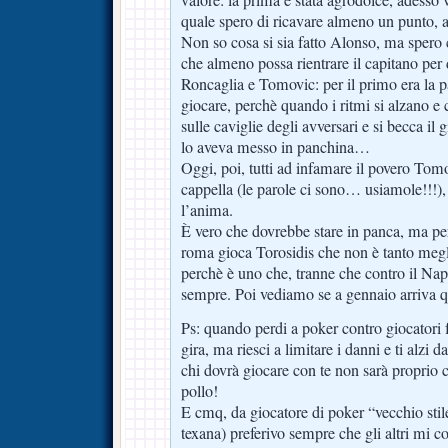
valore: la prima è stata agrodolce, adesso
quale spero di ricavare almeno un punto,
Non so cosa si sia fatto Alonso, ma spero 
che almeno possa rientrare il capitano pe
Roncaglia e Tomovic: per il primo era la pa
giocare, perchè quando i ritmi si alzano e c
sulle caviglie degli avversari e si becca il 
lo aveva messo in panchina…
Oggi, poi, tutti ad infamare il povero Tomo
cappella (le parole ci sono… usiamole!!!),
l’anima.
È vero che dovrebbe stare in panca, ma pe
roma gioca Torosidis che non è tanto megl
perchè è uno che, tranne che contro il Napo
sempre. Poi vediamo se a gennaio arriva q
Ps: quando perdi a poker contro giocatori fo
gira, ma riesci a limitare i danni e ti alzi 
chi dovrà giocare con te non sarà proprio 
pollo!
E cmq, da giocatore di poker “vecchio stile
texana) preferivo sempre che gli altri mi c