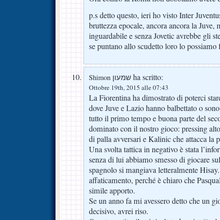
p.s detto questo, ieri ho visto Inter Juventu
bruttezza epocale, ancora ancora la Juve, m
inguardabile e senza Jovetic avrebbe gli ste
se puntano allo scudetto loro lo possiamo
ha scritto:
Shimon שמעון
Ottobre 19th, 2015 alle 07:43
La Fiorentina ha dimostrato di poterci stare
dove Juve e Lazio hanno balbettato o sono s
tutto il primo tempo e buona parte del se
dominato con il nostro gioco: pressing alto,
di palla avversari e Kalinic che attacca la 
Una svolta tattica in negativo è stata l’inf
senza di lui abbiamo smesso di giocare sull
spagnolo si mangiava letteralmente Hisay.
affaticamento, perché è chiaro che Pasqua
simile apporto.
Se un anno fa mi avessero detto che un gi
decisivo, avrei riso.