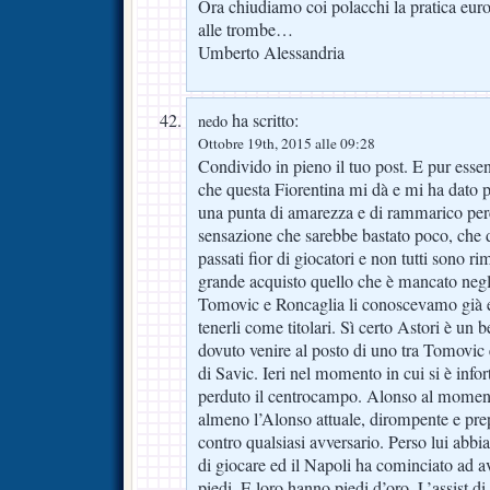
Ora chiudiamo coi polacchi la pratica eur
alle trombe…
Umberto Alessandria
ha scritto:
nedo
Ottobre 19th, 2015 alle 09:28
Condivido in pieno il tuo post. E pur essen
che questa Fiorentina mi dà e mi ha dato p
una punta di amarezza e di rammarico per
sensazione che sarebbe bastato poco, che d
passati fior di giocatori e non tutti sono ri
grande acquisto quello che è mancato negli
Tomovic e Roncaglia li conoscevamo già e 
tenerli come titolari. Sì certo Astori è un 
dovuto venire al posto di uno tra Tomovic 
di Savic. Ieri nel momento in cui si è inf
perduto il centrocampo. Alonso al momento
almeno l’Alonso attuale, dirompente e pre
contro qualsiasi avversario. Perso lui a
di giocare ed il Napoli ha cominciato ad ave
piedi. E loro hanno piedi d’oro. L’assist 