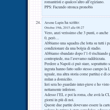
romantristi e qualcos’altro all’egiziano.
PPS: Facundo stronca pronobis
ha scritto:
Arsene Lupin
Ottobre 19th, 2015 alle 08:27
Vero, anzi verissimo che 3 punti, o anche 1
0, però…
Abbiamo una squadra che lotta su tutti i pal
condizionare da una bolgia di stadio.
Abbiamo sbandato dopo l’1-0 rischiando 
contropiede, ma l’avevamo raddrizzata.
Perdere a Napoli ci può stare, soprattutto s
ingrata hanno fatto sullo stesso campo la La
uguale, ma altra storia come partita) e di c
milan a domicilio.
Ieri sera ho guardato inter-giuve e ho visto 
nettamente inferiore.
Adesso l’EL e poi la roma, che avrà la CL
giorni in più di noi.
Queste due partite dovevano essere la cart