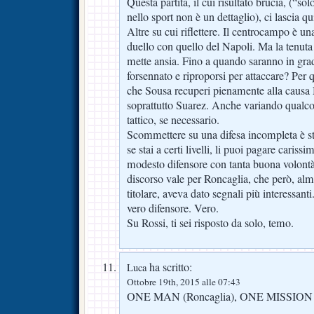
Questa partita, il cui risultato brucia, (“sol
nello sport non è un dettaglio), ci lascia q
Altre su cui riflettere. Il centrocampo è un
duello con quello del Napoli. Ma la tenuta 
mette ansia. Fino a quando saranno in grad
forsennato e riproporsi per attaccare? Per 
che Sousa recuperi pienamente alla causa
soprattutto Suarez. Anche variando qualcos
tattico, se necessario.
Scommettere su una difesa incompleta è stat
se stai a certi livelli, li puoi pagare cari
modesto difensore con tanta buona volontà 
discorso vale per Roncaglia, che però, al
titolare, aveva dato segnali più interessan
vero difensore. Vero.
Su Rossi, ti sei risposto da solo, temo.
ha scritto:
Luca
Ottobre 19th, 2015 alle 07:43
ONE MAN (Roncaglia), ONE MISSION 