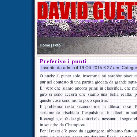
Home |
Foto
Preferivo i punti
Inserito da admin il 19 Ott 2015 6:27 am. Catego
O anche il punto solo, insomma mi sarebbe piaciuto
pur nel contesto di una partita giocata da grande squa
E’ vero che siamo ancora primi in classifica, che mo
giro si sono accorti che siamo una bella realtà,
queste cose sono molto poco sportivo.
Il problema resta secondo me la difesa, dove 
seriamente rischiato l’espulsione in dieci minu
Roncaglia, cioè due giocatori che nessuno si sognerebb
in squadre da Champions.
Per il resto c’è poco da aggiungere, abbiamo fatto 
porsi un quesito: come sta davvero Rossi, se non lo 