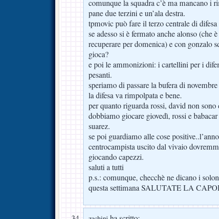
comunque la squadra c’è ma mancano i ri
pane due terzini e un’ala destra.
tpmovic può fare il terzo centrale di difes
se adesso si è fermato anche alonso (che 
recuperare per domenica) e con gonzalo sq
gioca?
e poi le ammonizioni: i cartellini per i di
pesanti.
speriamo di passare la bufera di novembr
la difesa va rimpolpata e bene.
per quanto riguarda rossi, david non sono 
dobbiamo giocare giovedì, rossi e babaca
suarez.
se poi guardiamo alle cose positive..l’an
centrocampista uscito dal vivaio dovremmo
giocando capezzi.
saluti a tutti
p.s.: comunque, checchè ne dicano i soloni
questa settimana SALUTATE LA CAPOL
ha scritto:
zachini