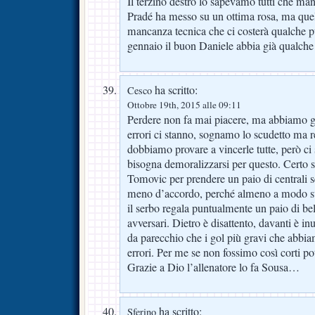
Il terzino destro lo sapevamo tutti che man
Pradé ha messo su un ottima rosa, ma quell
mancanza tecnica che ci costerà qualche 
gennaio il buon Daniele abbia già qualche
ha scritto:
Cesco
Ottobre 19th, 2015 alle 09:11
Perdere non fa mai piacere, ma abbiamo gi
errori ci stanno, sognamo lo scudetto ma re
dobbiamo provare a vincerle tutte, però ci 
bisogna demoralizzarsi per questo. Certo 
Tomovic per prendere un paio di centrali
meno d’accordo, perché almeno a modo su
il serbo regala puntualmente un paio di bell
avversari. Dietro è disattento, davanti è i
da parecchio che i gol più gravi che abbi
errori. Per me se non fossimo così corti po
Grazie a Dio l’allenatore lo fa Sousa…
ha scritto:
Sferino