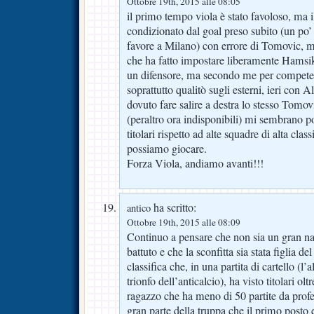
Ottobre 19th, 2015 alle 08:05
il primo tempo viola è stato favoloso, ma 
condizionato dal goal preso subito (un po
favore a Milano) con errore di Tomovic, 
che ha fatto impostare liberamente Hamsi
un difensore, ma secondo me per competere
soprattutto qualitò sugli esterni, ieri con
dovuto fare salire a destra lo stesso Tomov
(peraltro ora indisponibili) mi sembrano p
titolari rispetto ad alte squadre di alta classi
possiamo giocare.
Forza Viola, andiamo avanti!!!
ha scritto:
antico
Ottobre 19th, 2015 alle 08:09
Continuo a pensare che non sia un gran na
battuto e che la sconfitta sia stata figlia d
classifica che, in una partita di cartello (l’al
trionfo dell’anticalcio), ha visto titolari o
ragazzo che ha meno di 50 partite da profes
gran parte della truppa che il primo posto 