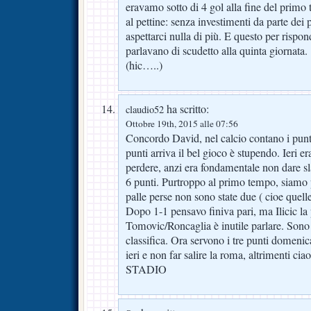
eravamo sotto di 4 gol alla fine del prim
al pettine: senza investimenti da parte de
aspettarci nulla di più. E questo per rispon
parlavano di scudetto alla quinta giornata.
(hic…..)
ha scritto:
claudio52
Ottobre 19th, 2015 alle 07:56
Concordo David, nel calcio contano i punt
punti arriva il bel gioco è stupendo. Ieri 
perdere, anzi era fondamentale non dare sla
6 punti. Purtroppo al primo tempo, siamo p
palle perse non sono state due ( cioe quell
Dopo 1-1 pensavo finiva pari, ma Ilicic l
Tomovic/Roncaglia è inutile parlare. Sono 
classifica. Ora servono i tre punti domenica
ieri e non far salire la roma, altrimenti 
STADIO