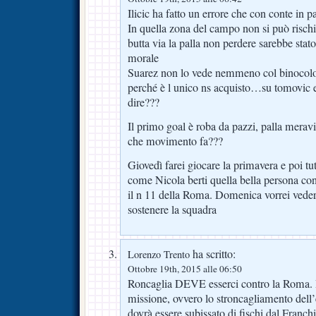
Ilicic ha fatto un errore che con conte in 
In quella zona del campo non si può rischia
butta via la palla non perdere sarebbe stato 
morale
Suarez non lo vede nemmeno col binocolo
perché è l unico ns acquisto…su tomovic e
dire???
Il primo goal è roba da pazzi, palla merav
che movimento fa???
Giovedì farei giocare la primavera e poi tut
come Nicola berti quella bella persona con
il n 11 della Roma. Domenica vorrei vedere
sostenere la squadra
ha scritto:
Lorenzo Trento
Ottobre 19th, 2015 alle 06:50
Roncaglia DEVE esserci contro la Roma. 
missione, ovvero lo stroncagliamento dell
dovrà essere subissato di fischi dal Franchi