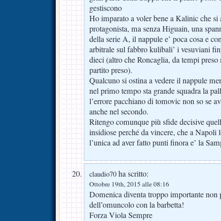
gestiscono
Ho imparato a voler bene a Kalinic che si 
protagonista, ma senza Higuain, una spanna 
della serie A, il nappule e’ poca cosa e con
arbitrale sul fabbro kulibali’ i vesuviani fi
dieci (altro che Roncaglia, da tempi preso n
partito preso).
Qualcuno si ostina a vedere il nappule me
nel primo tempo sta grande squadra la pall
l’errore pacchiano di tomovic non so se av
anche nel secondo.
Ritengo comunque più sfide decisive quel
insidiose perché da vincere, che a Napoli 
l’unica ad aver fatto punti finora e’ la 
ha scritto:
claudio70
Ottobre 19th, 2015 alle 08:16
Domenica diventa troppo importante non p
dell’omuncolo con la barbetta!
Forza Viola Sempre