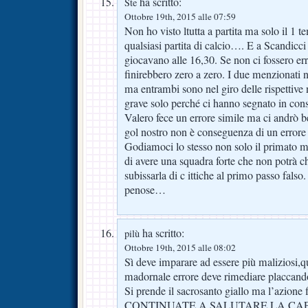
ha scritto:
Ste
Ottobre 19th, 2015 alle 07:59
Non ho visto ltutta a partita ma solo il 1 t
qualsiasi partita di calcio…. E a Scandicci
giocavano alle 16,30. Se non ci fossero erro
finirebbero zero a zero. I due menzionati
ma entrambi sono nel giro delle rispettive n
grave solo perché ci hanno segnato in co
Valero fece un errore simile ma ci andrò b
gol nostro non è conseguenza di un errore 
Godiamoci lo stesso non solo il primato 
di avere una squadra forte che non potrà c
subissarla di c ittiche al primo passo falso
penose…
ha scritto:
pilù
Ottobre 19th, 2015 alle 08:02
Sì deve imparare ad essere più maliziosi,
madornale errore deve rimediare placcando
Si prende il sacrosanto giallo ma l’azione fi
CONTINUATE A SALUTARE LA CAPO