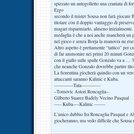
spizzato un autogolletto una craniata di fo
Ergo
secondo il mister Sousa non farà giocare 
titolare con il doppio vantaggio di preserva
magari risparmiarlo, almeno inizialmente. L
medaglia è che a noi anche mancherà un pu
nel gioco e senza Borja la manovra ne risen
Altro aspetto è prettamente “tattico” per cu
di far ammonire nei primi 20 minuti Gonz
con il giallo sulle spalle Gonzalo va a … 3
che neanche Gonzalo dovrebbe partire tito
La fiorentina giocherà quindio con un vero 
attaccanti saranno Kalinic e Kuba.
————Tata————
–Tomovic Astori Roncaglia–
Gilberto Suarez Badely Vecino Pasqual
—– Kuba—-Kalinic ——-
L’unico dubbio fra Roncaglia Pasqual e A
giocheranno, ma vedo difficile che Sousa 