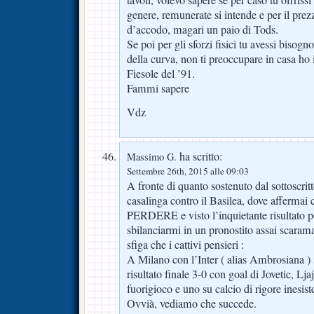
tavoli, volevo sapere se per caso tu offriss
genere, remunerate si intende e per il prez
d’accodo, magari un paio di Tods.
Se poi per gli sforzi fisici tu avessi biso
della curva, non ti preoccupare in casa ho 
Fiesole del ’91.
Fammi sapere
Vdz
ha scritto:
Massimo G.
Settembre 26th, 2015 alle 09:03
A fronte di quanto sostenuto dal sottoscritt
casalinga contro il Basilea, dove afferma
PERDERE e visto l’inquietante risultato po
sbilanciarmi in un pronostito assai scarama
sfiga che i cattivi pensieri :
A Milano con l’Inter ( alias Ambrosiana ) 
risultato finale 3-0 con goal di Jovetic, Lj
fuorigioco e uno su calcio di rigore inesist
Ovvià, vediamo che succede.