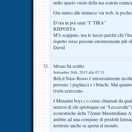
nello spazio vuoto della tua scatola cranica
Ora siamo alle minacce via web, la poche
D’ora in poi sarai “I’ TIRA”
RISPOSTA
M’è scappato, ma lo lascio perché chi l’ha 
rispetto verso persone enormemente più sfo
David
ha scritto:
Mfranz
Settembre 26th, 2015 alle 07:31
Beh,il Naso Rosso è universalmente ricolle
persone: i pagliacci e i briachi. Mai quanto
rivela azzeccato.
I Menarini boys ( o come chiamati da qual
nemesi di chi sproloquia sui “Leccavalle”) 
economiche della 72enne Massimiliana Al
ambire ad una company di prodotti farmaceu
territorio anche se aperta al mondo.