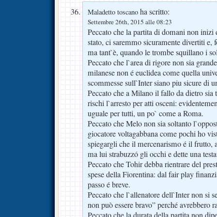
ha scritto:
Maladetto toscano
Settembre 26th, 2015 alle 08:23
Peccato che la partita di domani non inizi 
stato, ci saremmo sicuramente divertiti e,
ma tant`è, quando le trombe squillano i so
Peccato che l`area di rigore non sia grand
milanese non é euclidea come quella unive
scommesse sull`Inter siano piu sicure di un
Peccato che a Milano il fallo da dietro sia 
rischi l`arresto per atti osceni: evidenteme
uguale per tutti, un po` come a Roma.
Peccato che Melo non sia soltanto l`oppo
giocatore voltagabbana come pochi ho vist
spiegargli che il mercenarismo é il frutto
ma lui strabuzzó gli occhi e dette una testat
Peccato che Tohir debba rientrare del presti
spese della Fiorentina: dal fair play finanzi
passo é breve.
Peccato che l`allenatore dell`Inter non si s
non può essere bravo” perché avrebbero r
Peccato che la durata della partita non di