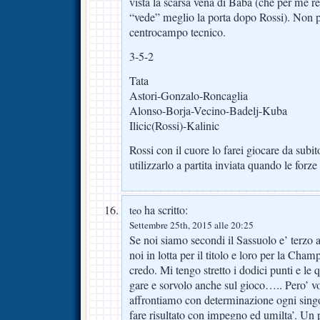
vista la scarsa vena di Baba (che per me 
“vede” meglio la porta dopo Rossi). Non 
centrocampo tecnico.
3-5-2
Tata
Astori-Gonzalo-Roncaglia
Alonso-Borja-Vecino-Badelj-Kuba
Ilicic(Rossi)-Kalinic
Rossi con il cuore lo farei giocare da subit
utilizzarlo a partita inviata quando le for
ha scritto:
teo
Settembre 25th, 2015 alle 20:25
Se noi siamo secondi il Sassuolo e’ terzo 
noi in lotta per il titolo e loro per la Ch
credo. Mi tengo stretto i dodici punti e le q
gare e sorvolo anche sul gioco….. Pero’ v
affrontiamo con determinazione ogni singo
fare risultato con impegno ed umilta’. Un