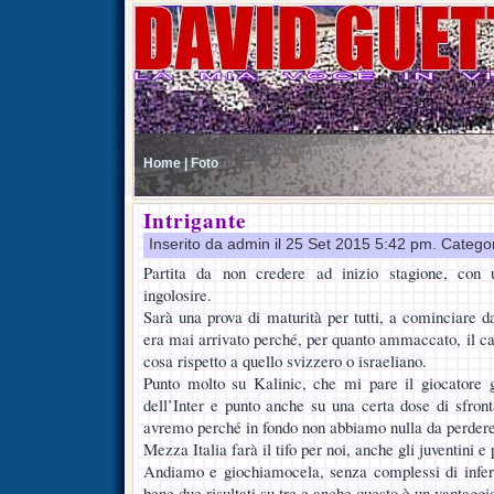
Home |
Foto
Intrigante
Inserito da admin il 25 Set 2015 5:42 pm. Catego
Partita da non credere ad inizio stagione, con 
ingolosire.
Sarà una prova di maturità per tutti, a cominciare da
era mai arrivato perché, per quanto ammaccato, il cal
cosa rispetto a quello svizzero o israeliano.
Punto molto su Kalinic, che mi pare il giocatore g
dell’Inter e punto anche su una certa dose di sfro
avremo perché in fondo non abbiamo nulla da perdere
Mezza Italia farà il tifo per noi, anche gli juventini 
Andiamo e giochiamocela, senza complessi di inferi
bene due risultati su tre e anche questo è un vantaggi