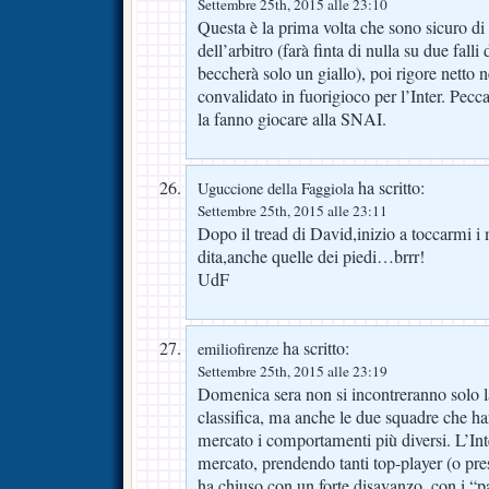
Settembre 25th, 2015 alle 23:10
Questa è la prima volta che sono sicuro di
dell’arbitro (farà finta di nulla su due fall
beccherà solo un giallo), poi rigore netto n
convalidato in fuorigioco per l’Inter. Pec
la fanno giocare alla SNAI.
ha scritto:
Uguccione della Faggiola
Settembre 25th, 2015 alle 23:11
Dopo il tread di David,inizio a toccarmi i 
dita,anche quelle dei piedi…brrr!
UdF
ha scritto:
emiliofirenze
Settembre 25th, 2015 alle 23:19
Domenica sera non si incontreranno solo l
classifica, ma anche le due squadre che h
mercato i comportamenti più diversi. L’Inter
mercato, prendendo tanti top-player (o presun
ha chiuso con un forte disavanzo, con i 