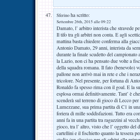
ha scritto:
Sferino
Settembre 26th, 2015 alle 09:22
Damato, l’ arbitro interista che stravede p
Il tifo tra gli arbitri non conta. E agli scett
mattina basta chiedere conferma alla giacc
Antonio Damato, 29 anni, interista da sem
durante la finale scudetto del campionato a
la Lazio, non ci ha pensato due volte a fis
della squadra romana. Il fato (benevolo) vol
pallone non arrivò mai in rete e che i neraz
tricolore. Nel presente, per fortuna di Anto
Ronaldo fa spesso rima con il goal. E la su
esplosa ormai definitivamente. Tant’ è c
scenderà sul terreno di gioco di Lecco per 
Lumezzane, sua prima partita di C1 in una 
foriera di mille soddisfazioni. Tutto era c
anni fa in una partita tra ragazzini al vecch
gioco, tra l’ altro, visto che l’ oggetto del
cartellini e il fischietto quanto la tessera p
stadio (un classico per gli arbitri alle pri