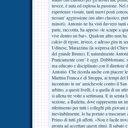
invece, è nata ed esplosa la passione. Nel 
esperienze vissute, tanti nuovi posti conos
nessun’ aggressione (un altro classico, pur
minori). Antonio ne ha visti davvero tanti 
parte, racconta, ha appeso «le scarpe a qu
vive dentro un bar». Qualcun altro non ha 
calcio di rigore, invece, e adesso gira in s
Udinese, Marazzina (la sorpresa del Chievo
del grande Bruno). E naturalmente Anton
Praticamente com’ è oggi. Dribblomane, s
ma educato e disciplinato con il direttore 
Antonio. Che ricorda anche con piacere le 
Martina Franca e di Stroppa, ai tempi del
incontrato in un’ amichevole contro il San
arbitro, a questi livelli, è a quella di un atl
si allena tre volte a settimana. E in serata 
sezione, a Barletta, dove rappresenta un i
riferimento per tutti i colleghi più giovani d
inevitabilmente, lo ha portato a trascurare al
Primo di tutti gli affetti. «Non è facile tro
pronta ad accettare questi ritmi. Il sabato 