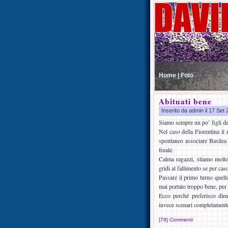
Home |
Foto
Abituati bene
Inserito da admin il 17 Set
Siamo sempre un po’ figli del
Nel caso della Fiorentina il
spontaneo associare Basilea 
finale.
Calma ragazzi, stiamo molto
gridi al fallimento se per cas
Passare il primo turno quell
mai portato troppo bene, per 
Ecco perché preferisco dime
invece scenari completamente
[78] Commenti