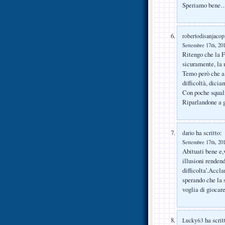
Speriamo bene
robertodisanjacop
Settembre 17th, 201
Ritengo che la Fi
sicuramente, la m
Temo però che a 
difficoltà, dici
Con poche squali
Riparlandone a 
ha scritto:
dario
Settembre 17th, 201
Abituati bene e,
illusioni renden
difficolta’.Accla
sperando che la 
voglia di giocar
ha scrit
Lucky63