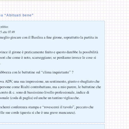
u “Abituati bene”
ritto:
5 alle 07:49
meglio giocare con il Basilea a fine girone, soprattutto la partita in
ince il girone è praticamente finito e questo darebbe la possibilità
ensori che come è noto, scarseggiano; se perdiamo invece le cose si
.
abbozza con le battutine sul “clima inquietante” ?
ova ADV, una sua impressione, un sentimento, giusto o sbagliato che
e persone come Rialti controbattano, ma a mio parere, le battutine che
oreto & c. sono di bassissimo livello professionale, indice di
sonale (coda di paglia) ed anche un tantino vigliacche.
cherei conferenza stampa e “rovescerei il tavolo”, peccato che
elle sue corde (questa si che è una grave mancanza).