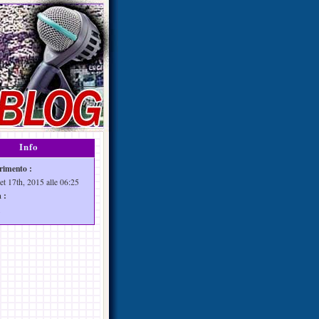
Info
rimento :
et 17th, 2015 alle 06:25
 :