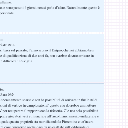
 affanno.
 e sono passati 4 giorni, non si parla d’altro. Naturalmente questo è
personale.
to:
5 alle 09:04
 si basa sul passato, l’anno scorso il Dnipro, che noi abbiamo ben
e di qualificazione di due anni fa, non avrebbe dovuto arrivare in
n difficoltà il Siviglia.
to:
5 alle 09:24
 tecnicamente scarsa e non ha possibilità di arrivare in finale né di
zioni di vertice in campionato. E’ questo che dovrebbe ammettere
per recuperare il rapporto con la tifoseria. C’è una sola possibilità
prare giocatori veri e rinunciare all’autofinanziamento unilaterale e
 quale questa proprietà sta mortificando la Fiorentina e un’intera
ltre cose (suggerite anche oggi da un esaltato sull’editoriale di