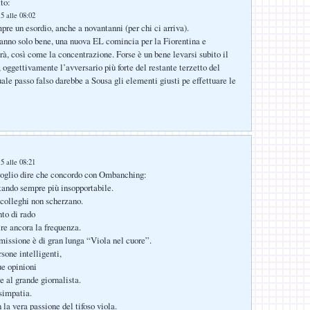
to:
5 alle 08:02
pre un esordio, anche a novantanni (per chi ci arriva).
fanno solo bene, una nuova EL comincia per la Fiorentina e
rà, così come la concentrazione. Forse è un bene levarsi subito il
 oggettivamente l’avversario più forte del restante terzetto del
uale passo falso darebbe a Sousa gli elementi giusti pe effettuare le
5 alle 08:21
voglio dire che concordo con Ombanching:
tando sempre più insopportabile.
colleghi non scherzano.
nto di rado
re ancora la frequenza.
missione è di gran lunga “Viola nel cuore”.
sone intelligenti,
e opinioni
 al grande giornalista.
simpatia.
 la vera passione del tifoso viola.