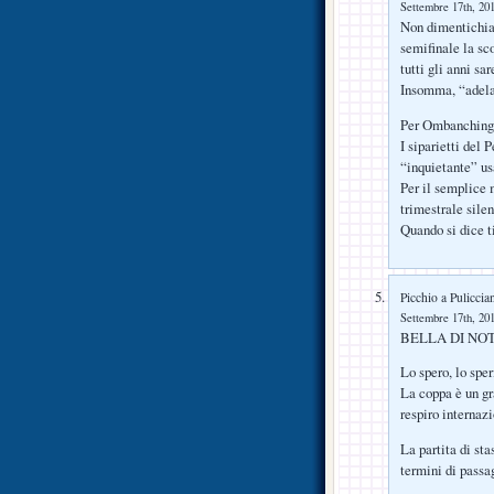
Settembre 17th, 201
Non dimentichia
semifinale la sc
tutti gli anni sar
Insomma, “adela
Per Ombanching
I siparietti del 
“inquietante” us
Per il semplice 
trimestrale sile
Quando si dice t
Picchio a Puliccia
Settembre 17th, 201
BELLA DI NO
Lo spero, lo spe
La coppa è un gr
respiro internazi
La partita di st
termini di passag