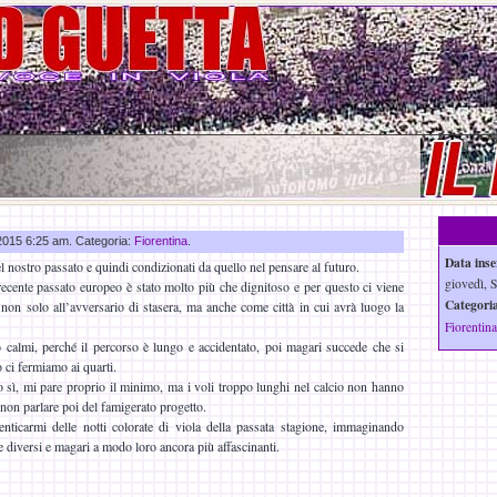
 2015 6:25 am. Categoria:
Fiorentina
.
Data inse
 nostro passato e quindi condizionati da quello nel pensare al futuro.
giovedì, S
 recente passato europeo è stato molto più che dignitoso e per questo ci viene
Categoria
non solo all’avversario di stasera, ma anche come città in cui avrà luogo la
Fiorentina
 calmi, perché il percorso è lungo e accidentato, poi magari succede che si
o ci fermiamo ai quarti.
o sì, mi pare proprio il minimo, ma i voli troppo lunghi nel calcio non hanno
non parlare poi del famigerato progetto.
nticarmi delle notti colorate di viola della passata stagione, immaginando
 diversi e magari a modo loro ancora più affascinanti.