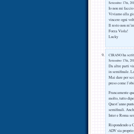
Settembre 17th, 201
Io non mi faccio 
Viviamo alla gio
vincere ogni vol
Il resto non m’in
Forza Viola!
Lucky
ha scrit
CIRANO
Settembre 17th, 201
Da altre parti vi
in semifinale. La
Mai dare per scon
preso come l’ob
Francamente ques
molto, tutto dip
Quest’anno punte
semifinali. Anch
Inter e Roma sem
Rispondendo a Om
ADV sia proprio i