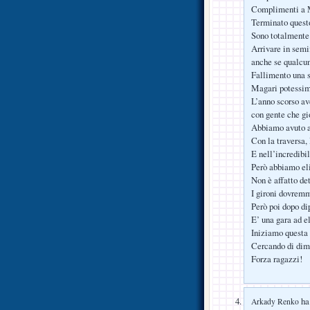
Complimenti a Ma
Terminato quest
Sono totalmente 
Arrivare in semif
anche se qualcun
Fallimento una 
Magari potessim
L’anno scorso av
con gente che g
Abbiamo avuto a
Con la traversa,
E nell’incredibi
Però abbiamo eli
Non è affatto de
I gironi dovremm
Però poi dopo di
E’ una gara ad e
Iniziamo questa 
Cercando di dim
Forza ragazzi!
ha 
Arkady Renko