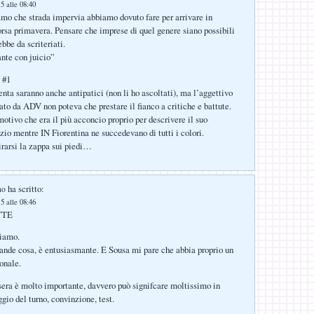
5 alle 08:40
mo che strada impervia abbiamo dovuto fare per arrivare in
orsa primavera. Pensare che imprese di quel genere siano possibili
ebbe da scriteriati.
nte con juicio”
 #1
Penta saranno anche antipatici (non li ho ascoltati), ma l’aggettivo
ato da ADV non poteva che prestare il fianco a critiche e battute.
motivo che era il più acconcio proprio per descrivere il suo
nzio mentre IN Fiorentina ne succedevano di tutti i colori.
irarsi la zappa sui piedi…
ha scritto:
no
5 alle 08:46
TTE
riamo.
ande cosa, è entusiasmante. E Sousa mi pare che abbia proprio un
onale.
asera è molto importante, davvero può signifcare moltissimo in
gio del turno, convinzione, test.