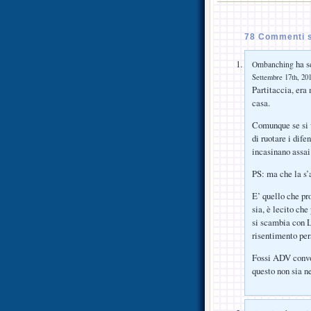
78 Commenti s
ha sc
Ombanching
Settembre 17th, 201
Partitaccia, era 
casa.
Comunque se si v
di ruotare i dif
incasinano assai
PS: ma che la s’
E’ quello che pr
sia, è lecito ch
si scambia con L
risentimento per
Fossi ADV convo
questo non sia n