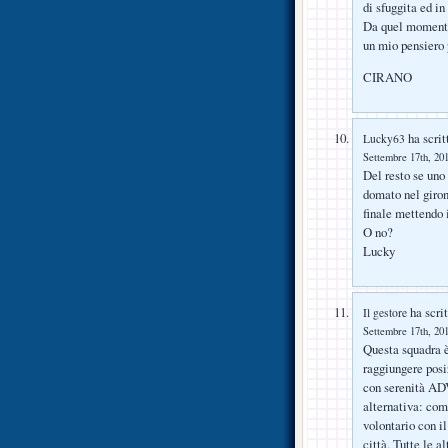
di sfuggita ed in
Da quel momento,
un mio pensiero 
CIRANO
ha scrit
Lucky63
Settembre 17th, 201
Del resto se uno
domato nel giron
finale mettendo i
O no?
Lucky
ha scrit
Il gestore
Settembre 17th, 201
Questa squadra è
raggiungere posi
con serenità ADV 
alternativa: com
volontario con il
città. Tutte le a