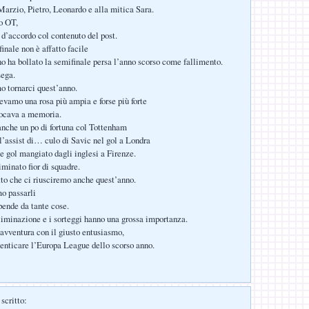
rzio, Pietro, Leonardo e alla mitica Sara.
o OT,
d’accordo col contenuto del post.
inale non è affatto facile
o ha bollato la semifinale persa l’anno scorso come fallimento.
sega.
o tornarci quest’anno.
evamo una rosa più ampia e forse più forte
iocava a memoria.
nche un po di fortuna col Tottenham
 l’assist di… culo di Savic nel gol a Londra
le gol mangiato dagli inglesi a Firenze.
minato fior di squadre.
tto che ci riusciremo anche quest’anno.
o passarli
pende da tante cose.
liminazione e i sorteggi hanno una grossa importanza.
avventura con il giusto entusiasmo,
enticare l’Europa League dello scorso anno.
scritto: