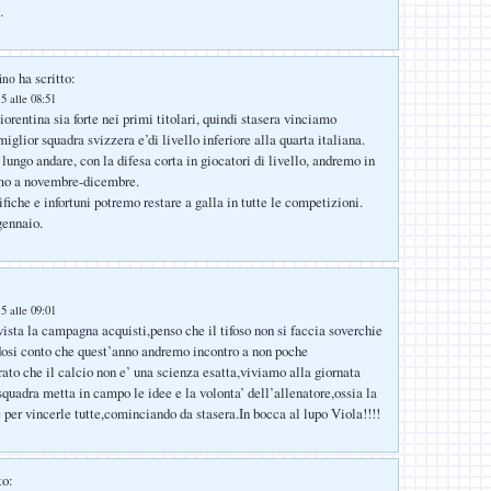
…
ha scritto:
ino
5 alle 08:51
orentina sia forte nei primi titolari, quindi stasera vinciamo
iglior squadra svizzera e’di livello inferiore alla quarta italiana.
lungo andare, con la difesa corta in giocatori di livello, andremo in
amo a novembre-dicembre.
fiche e infortuni potremo restare a galla in tutte le competizioni.
gennaio.
5 alle 09:01
vista la campagna acquisti,penso che il tifoso non si faccia soverchie
dosi conto che quest’anno andremo incontro a non poche
rato che il calcio non e’ una scienza esatta,viviamo alla giornata
squadra metta in campo le idee e la volonta’ dell’allenatore,ossia la
e per vincerle tutte,cominciando da stasera.In bocca al lupo Viola!!!!
to: