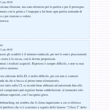
5 alle 09:02
alcuna illusione, ma sono ottimista per la partita e per il prosieguo.
rnata con la grinta e l’impegno a far bene ogni partita tentando di
ta e poi staremo a vedere.
teressa
to:
5 alle 09:03
ncere gli scudetti è il minimo sindacali, per noi lo sono i piazzamenti
 storia è la stessa, con le dovute proporzioni.
tati i risultati acquisiti. Ripetersi è sempre difficile, e non va mai
iettivo minimo.
ta edizione della EL è molto difficile, per cui non ci conterei
ende da chi si becca al primo turno eliminatorio.
rei tutto sulla CI, se ricordo bene abbiamo un’autostrada fino alle
eil campionato può regalare buone soddisfazioni. al momento solo
brano superiori, con l’incognita giuve.
banching, mi sembra che il clima inquietante a cui si riferisce
l putiferio che si è scatenato a seguito delle famose “2 frasi 2” dette