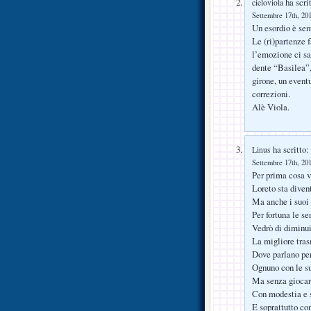
ha scrit
cieloviola
Settembre 17th, 201
Un esordio è sem
Le (ri)partenze 
l’emozione ci sa
dente “Basilea”,
girone, un event
correzioni.
Alè Viola.
ha scritto:
Linus
Settembre 17th, 201
Per prima cosa 
Loreto sta diven
Ma anche i suoi 
Per fortuna le se
Vedrò di diminui
La migliore tras
Dove parlano per
Ognuno con le su
Ma senza giocare
Con modestia e 
E soprattutto con