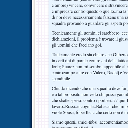
è amore) vincere, convincere e stravincer
e imprecare contro questo o quello..ma la 
di noi deve necessariamente farsene una ra
squadra provando a guardare gli aspetti posi
Tecnicamente gli uomini ci sarebbero, ecc
dichiarazioni, il problema è trovare il giust
gli uomini che facciano gol.
Tatticamente credo sia chiaro che Gilbert
in certi tipi di partite contro chi della tatti
forte; Suarez non mi sembra appetibile al
centrocampo a tre con Valero, Badelj e Ve
spendibile.
Chiudo dicendo che una squadra deve far 
e a tal proposito non vedo chi possa garan
che sbatte spesso contro i portieri..??..pu
lavoro..Rossi..incognita..Babacar che mi p
vuole Sousa, forse Ilicic che certo non è m
Siamo questi..amici-tifosi..accontentiamoc