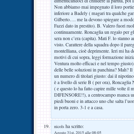
dimenticandoci di chiudere la partita,
Non abbiamo mai impegnato il loro portie
inferiore a Badely ( magari tra qualche ga
Gilberto…. me la devono spiegare a modo:
Fazzi dato in prestito). B. Valero fuori ruo
continuamente. Roncaglia un regalo per gli
sera non c’era (capita). Mati F. lo stanno 
visto. Carattere della squadra dopo il pareg
montelliana, cioè deprimente. Ieri mi ha d
motivi di cui sopra, leggi formazione inizi
Ventura molto efficaci e nel tempo giusto
delle belle soluzioni in panchina? Mah? I
un numero di titolari giusto: dai il nipotin
è a livello di serie B ( per ora), Roncagli
( e questo lo ha fatto capire mille volte
DIFENSORE!!), a centrocampo manca un
piedi buoni e in attacco uno che salta l’uo
in porta zero. 3-1 e a casa.
ha scritto:
nicols
Agosto 31st, 2015 alle 08:05