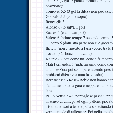
Tata 5,5 (3 gol- 2 parate spettacolari col d
posizione);
Tomovic 5,5 (3 gol la difesa non può essere
Gonzalo 5,5 (come sopra)
Roncaglia 5
Alonso 6 (lo salva il gol)
Suarez 5 (era in campo?)
Valero 6 (primo tempo 7 secondo tempo 
Gilberto 5 (dalla sua parte non si è giocato
Ilicic 5 (non è riuscito a farsi vedere tra le
trovato più sbocchi in avanti)
Kalinic 6 (lotta come un leone e fa reparto
Mati Fernandez 5 (indietrissimo come condi
una mezz’ora poi scompare facendo pressin
problemi difensivi a tutta la squadra)
Bernardeschi- Rossi- Rebic non hanno cam
l’andamento della gara e neppure hanno da
fare.
Paulo Sousa 5 – il portoghese passa il pri
in senso di diniego ad ogni pallone giocato 
tris di difensori a tenere palla sollecitando
verrà- chiede di rallentare. Poi nello spogl