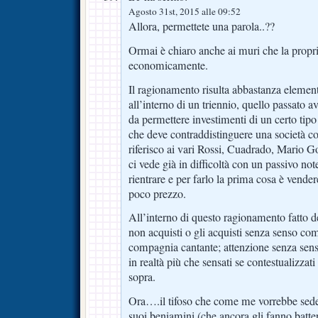
Agosto 31st, 2015 alle 09:52
Allora, permettete una parola..??
Ormai è chiaro anche ai muri che la propri
economicamente.
Il ragionamento risulta abbastanza elementa
all’interno di un triennio, quello passato a
da permettere investimenti di un certo tipo
che deve contraddistinguere una società c
riferisco ai vari Rossi, Cuadrado, Mario 
ci vede già in difficoltà con un passivo not
rientrare e per farlo la prima cosa è vende
poco prezzo.
All’interno di questo ragionamento fatto d
non acquisti o gli acquisti senza senso co
compagnia cantante; attenzione senza sens
in realtà più che sensati se contestualizzat
sopra.
Ora….il tifoso che come me vorrebbe seder
suoi beniamini (che ancora gli fanno batte