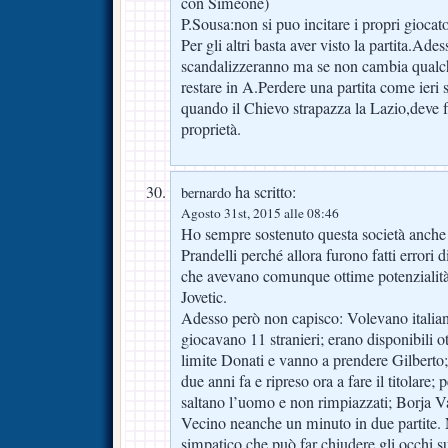
con Simeone)
P.Sousa:non si puo incitare i propri giocat
Per gli altri basta aver visto la partita.Ades
scandalizzeranno ma se non cambia qualch
restare in A.Perdere una partita come ieri s
quando il Chievo strapazza la Lazio,deve 
proprietà.
ha scritto:
bernardo
Agosto 31st, 2015 alle 08:46
Ho sempre sostenuto questa società anche 
Prandelli perché allora furono fatti errori 
che avevano comunque ottime potenzialità
Jovetic.
Adesso però non capisco: Volevano italiani
giocavano 11 stranieri; erano disponibili ot
limite Donati e vanno a prendere Gilberto
due anni fa e ripreso ora a fare il titolare; p
saltano l’uomo e non rimpiazzati; Borja Va
Vecino neanche un minuto in due partite. 
simpatico che può far chiudere gli occhi 