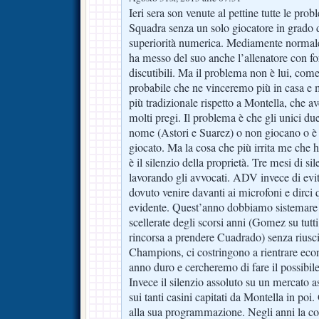
Ieri sera son venute al pettine tutte le prob
Squadra senza un solo giocatore in grado di
superiorità numerica. Mediamente normale.
ha messo del suo anche l’allenatore con 
discutibili. Ma il problema non è lui, com
probabile che ne vinceremo più in casa e 
più tradizionale rispetto a Montella, che av
molti pregi. Il problema è che gli unici du
nome (Astori e Suarez) o non giocano o è
giocato. Ma la cosa che più irrita me che h
è il silenzio della proprietà. Tre mesi di si
lavorando gli avvocati. ADV invece di evit
dovuto venire davanti ai microfoni e dirci
evidente. Quest’anno dobbiamo sistemare i
scellerate degli scorsi anni (Gomez su tutti
rincorsa a prendere Cuadrado) senza riusci
Champions, ci costringono a rientrare ec
anno duro e cercheremo di fare il possibil
Invece il silenzio assoluto su un mercato a
sui tanti casini capitati da Montella in poi
alla sua programmazione. Negli anni la co