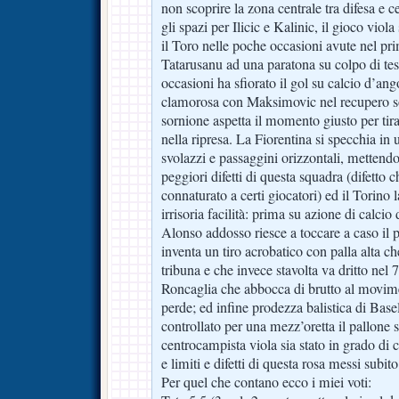
non scoprire la zona centrale tra difesa e c
gli spazi per Ilicic e Kalinic, il gioco viol
il Toro nelle poche occasioni avute nel pr
Tatarusanu ad una paratona su colpo di tes
occasioni ha sfiorato il gol su calcio d’an
clamorosa con Maksimovic nel recupero sol
sornione aspetta il momento giusto per tira
nella ripresa. La Fiorentina si specchia in
svolazzi e passaggini orizzontali, mettend
peggiori difetti di questa squadra (difetto
connaturato a certi giocatori) ed il Torino l
irrisoria facilità: prima su azione di calc
Alonso addosso riesce a toccare a caso il pa
inventa un tiro acrobatico con palla alta c
tribuna e che invece stavolta va dritto nel 7
Roncaglia che abbocca di brutto al movime
perde; ed infine prodezza balistica di Base
controllato per una mezz’oretta il pallone
centrocampista viola sia stato in grado di c
e limiti e difetti di questa rosa messi subit
Per quel che contano ecco i miei voti: