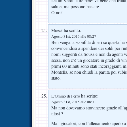
Da un Verdu a tre pere: va bene che frutta
salute, ma possono bastare.
O no?
ha scritto:
Marsel
Agosto 31st, 2015 alle 08:27
Ben venga la sconfitta di ieri se questa ha 
convincendosi a spendere dei soldi per rin
nomi suggeriti da Sousa e non da agenti va
scesa, non c’è un giocatore in grado di vinc
primi 60 minuti sono stati incoraggianti
Montella, se non chiudi la partita poi subisc
stato.
ha scritto:
L'Omino di Ferro
Agosto 31st, 2015 alle 08:31
Ma non dovevamo stravincere grazie all’ap
tifosi ?
Ma i giocatori, con l’allenamento aperto a