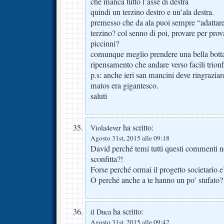
che manca tutto l’asse di destra
quindi un terzino destro e un’ala destra.
premesso che da ala puoi sempre “adattar
terzino? col senno di poi, provare per pro
piccinni?
comunque meglio prendere una bella botta
ripensamento che andare verso facili trionf
p.s: anche ieri san mancini deve ringraziare
matos era gigantesco.
saluti
ha scritto:
Viola4ever
Agosto 31st, 2015 alle 09:18
David perché temi tutti questi commenti n
sconfitta?!
Forse perché ormai il progetto societario e’
O perché anche a te hanno un po’ stufato?!
ha scritto:
il Duca
Agosto 31st, 2015 alle 09:42