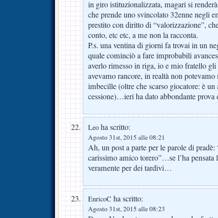
in giro istituzionalizzata, magari si render
che prende uno svincolato 32enne negli emi
prestito con diritto di “valorizzazione”, ch
conto, etc etc, a me non la racconta.
P.s. una ventina di giorni fa trovai in un ne
quale cominciò a fare improbabili avanc
averlo rimesso in riga, io e mio fratello 
avevamo rancore, in realtà non potevamo r
imbecille (oltre che scarso giocatore: è un
cessione)…ieri ha dato abbondante prova d
ha scritto:
Leo
Agosto 31st, 2015 alle 08:21
Ah, un post a parte per le parole di pradè:
carissimo amico torero”…se l’ha pensata l
veramente per dei tardivi…
ha scritto:
EnricoC
Agosto 31st, 2015 alle 08:23