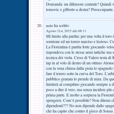
Domanda: un difensore centrale? Quindi 
tomovic e gilberto a destra? Preoccupante.
ha scritto:
nedo
Agosto 31st, 2015 alle 08:11
Mi limito alla partita: per una volta il toro 
sornione ed un torero narciso e lezioso. Ce
La Fiorentina è partita forte giocando veloc
rispondeva con le stesse armi tattiche ma s
tecnica dei viola. Cross di Valero testa di 
tap in al volo di destro di un ottimo Alons
con la vena chiusa dalla gioia lo spagnolo
fare il torero sotto la curva del Toro. L’ar
pubblico granata lo prende di mira. Da q
limiterà al compitino giocando sempre a d
poco a dire il vero, ma senza incidere più 
prima parte. E molto a sorpresa la Fiorentin
spengersi. Com’è possibile? Non ditemi 
dipendenti??? No non dipende dallo spagn
che ha capito che contro il gioco di Sousa