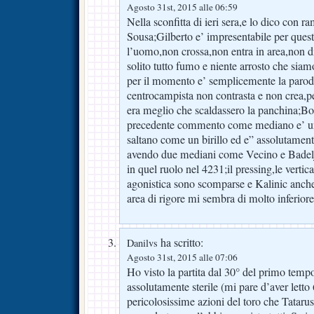
Agosto 31st, 2015 alle 06:59
Nella sconfitta di ieri sera,e lo dico con 
Sousa;Gilberto e’ impresentabile per quest
l’uomo,non crossa,non entra in area,non d
solito tutto fumo e niente arrosto che siam
per il momento e’ semplicemente la parod
centrocampista non contrasta e non crea,per
era meglio che scaldassero la panchina;Bor
precedente commento come mediano e’ una
saltano come un birillo ed e” assolutamen
avendo due mediani come Vecino e Badelj 
in quel ruolo nel 4231;il pressing,le vertica
agonistica sono scomparse e Kalinic anche
area di rigore mi sembra di molto inferior
ha scritto:
Danilvs
Agosto 31st, 2015 alle 07:06
Ho visto la partita dal 30° del primo temp
assolutamente sterile (mi pare d’aver letto
pericolosissime azioni del toro che Tataru