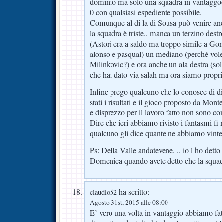
dominio ma solo una squadra in vantaggoo
0 con qualsiasi espediente possibile.
Comunque al di la di Sousa può venire a
la squadra è triste.. manca un terzino destr
(Astori era a saldo ma troppo simile a Gon
alonso e pasqual) un mediano (perché vol
Milinkovic?) e ora anche un ala destra (so
che hai dato via salah ma ora siamo propri
Infine prego qualcuno che lo conosce di d
stati i risultati e il gioco proposto da Monte
e disprezzo per il lavoro fatto non sono con
Dire che ieri abbiamo rivisto i fantasmi fi
qualcuno gli dice quante ne abbiamo vinte
Ps: Della Valle andatevene. .. io l ho detto
Domenica quando avete detto che la squadr
ha scritto:
claudio52
Agosto 31st, 2015 alle 08:00
E’ vero una volta in vantaggio abbiamo fatt