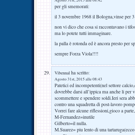
Agosto 31st, 2015 alle 08:42
per gli smemorati:
il 3 novembre 1968 il Bologna,vinse per 3
non vi dico che cosa si raccontavano i tifos
ma lo potete tutti immaginare.
la palla è rotonda ed è ancora presto per sp
sempre Forza Viola!!!!
ha scritto:
Vibennal
Agosto 31st, 2015 alle 08:43
Patetici ed incompetenti(nel settore calcio
dovrebbe darsi all’ippica ma anche li per 
scommettere e spendere soldi.Ieri sera a
contro una squadretta di post-lavoro pomp
Vorrei fare alcune riflessioni,gioco a parte,
M-Fernandez=inutile
Gilberto=il nulla.
M.Suarez= piu lento di una tartaruga(ecco