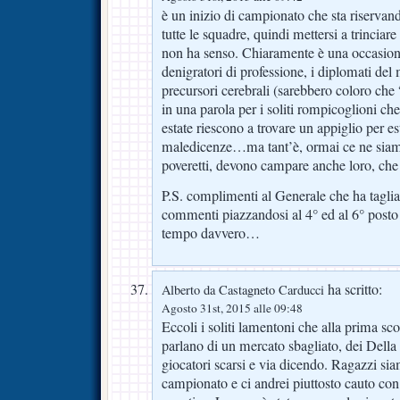
è un inizio di campionato che sta riservan
tutte le squadre, quindi mettersi a trinciare
non ha senso. Chiaramente è una occasione
denigratori di professione, i diplomati del m
precursori cerebrali (sarebbero coloro che
in una parola per i soliti rompicoglioni che
estate riescono a trovare un appiglio per est
maledicenze…ma tant’è, ormai ce ne siamo
poveretti, devono campare anche loro, ch
P.S. complimenti al Generale che ha tagliat
commenti piazzandosi al 4° ed al 6° posto
tempo davvero…
ha scritto:
Alberto da Castagneto Carducci
Agosto 31st, 2015 alle 09:48
Eccoli i soliti lamentoni che alla prima sc
parlano di un mercato sbagliato, dei Della
giocatori scarsi e via dicendo. Ragazzi si
campionato e ci andrei piuttosto cauto con a