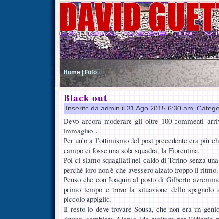
Home |
Foto
Black out
Inserito da admin il 31 Ago 2015 6:30 am. Catego
Devo ancora moderare gli oltre 100 commenti arriv
immagino…
Per un’ora l’ottimismo del post precedente era più ch
campo ci fosse una sola squadra, la Fiorentina.
Poi ci siamo squagliati nel caldo di Torino senza una 
perché loro non è che avessero alzato troppo il ritmo.
Penso che con Joaquin al posto di Gilberto avremmo 
primo tempo e trovo la situazione dello spagnolo
piccolo appiglio.
Il resto lo deve trovare Sousa, che non era un genio
doveva cambiare Alonso (da multare per l’idiozia p