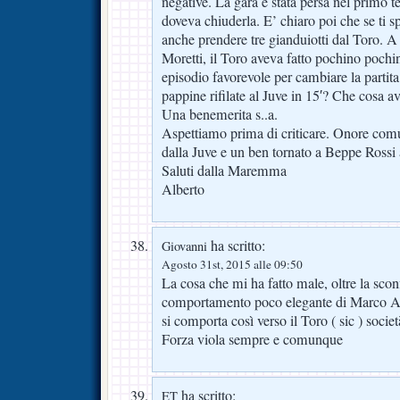
negative. La gara è stata persa nel primo 
doveva chiuderla. E’ chiaro poi che se ti 
anche prendere tre gianduiotti dal Toro. A d
Moretti, il Toro aveva fatto pochino pochi
episodio favorevole per cambiare la partit
pappine rifilate al Juve in 15′? Che cosa a
Una benemerita s..a.
Aspettiamo prima di criticare. Onore com
dalla Juve e un ben tornato a Beppe Rossi 
Saluti dalla Maremma
Alberto
ha scritto:
Giovanni
Agosto 31st, 2015 alle 09:50
La cosa che mi ha fatto male, oltre la sconfi
comportamento poco elegante di Marco Al
si comporta così verso il Toro ( sic ) societ
Forza viola sempre e comunque
ha scritto:
ET