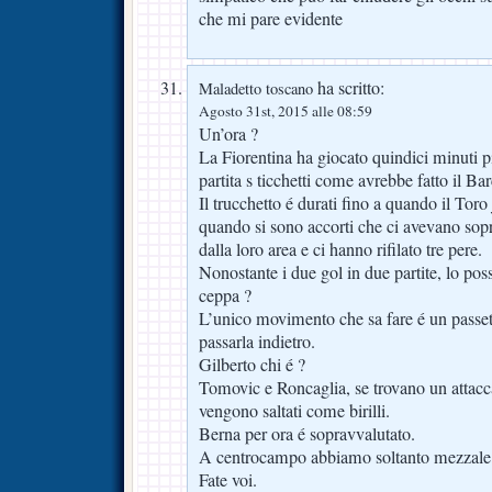
che mi pare evidente
ha scritto:
Maladetto toscano
Agosto 31st, 2015 alle 08:59
Un’ora ?
La Fiorentina ha giocato quindici minuti pi
partita s ticchetti come avrebbe fatto il Ba
Il trucchetto é durati fino a quando il Toro
quando si sono accorti che ci avevano sopr
dalla loro area e ci hanno rifilato tre pere.
Nonostante i due gol in due partite, lo po
ceppa ?
L’unico movimento che sa fare é un passetti
passarla indietro.
Gilberto chi é ?
Tomovic e Roncaglia, se trovano un attacc
vengono saltati come birilli.
Berna per ora é sopravvalutato.
A centrocampo abbiamo soltanto mezzale
Fate voi.