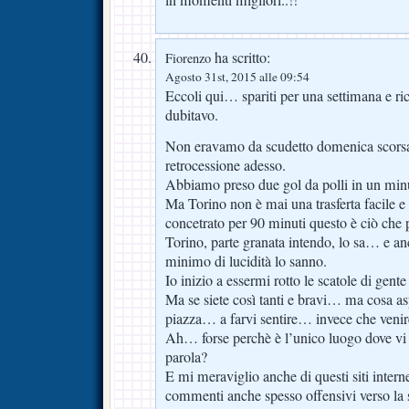
in momenti migliori..!!
ha scritto:
Fiorenzo
Agosto 31st, 2015 alle 09:54
Eccoli qui… spariti per una settimana e r
dubitavo.
Non eravamo da scudetto domenica scors
retrocessione adesso.
Abbiamo preso due gol da polli in un minut
Ma Torino non è mai una trasferta facile e 
concetrato per 90 minuti questo è ciò che
Torino, parte granata intendo, lo sa… e anc
minimo di lucidità lo sanno.
Io inizio a essermi rotto le scatole di gent
Ma se siete così tanti e bravi… ma cosa as
piazza… a farvi sentire… invece che venire 
Ah… forse perchè è l’unico luogo dove vi vi
parola?
E mi meraviglio anche di questi siti intern
commenti anche spesso offensivi verso la 