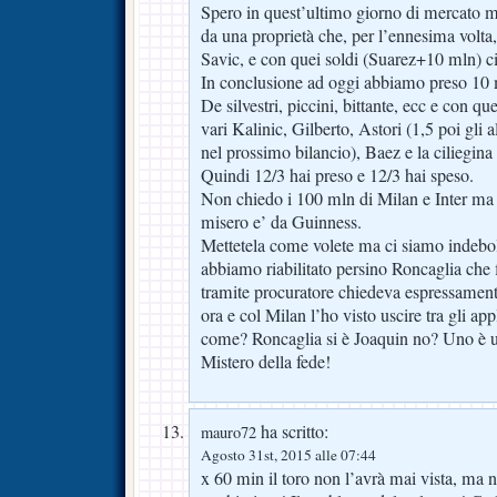
Spero in quest’ultimo giorno di mercato 
da una proprietà che, per l’ennesima volta
Savic, e con quei soldi (Suarez+10 mln) ci 
In conclusione ad oggi abbiamo preso 10 mi
De silvestri, piccini, bittante, ecc e con qu
vari Kalinic, Gilberto, Astori (1,5 poi gli al
nel prossimo bilancio), Baez e la ciliegina
Quindi 12/3 hai preso e 12/3 hai speso.
Non chiedo i 100 mln di Milan e Inter ma
misero e’ da Guinness.
Mettetela come volete ma ci siamo indeboli
abbiamo riabilitato persino Roncaglia che 
tramite procuratore chiedeva espressament
ora e col Milan l’ho visto uscire tra gli a
come? Roncaglia si è Joaquin no? Uno è un
Mistero della fede!
ha scritto:
mauro72
Agosto 31st, 2015 alle 07:44
x 60 min il toro non l’avrà mai vista, ma n