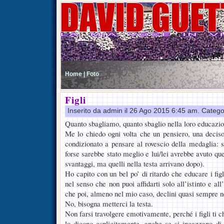
Home |
Foto
Figli
Inserito da admin il 26 Ago 2015 6:45 am. Catego
Quanto sbagliamo, quanto sbaglio nella loro educazi
Me lo chiedo ogni volta che un pensiero, una decis
condizionato a pensare al rovescio della medaglia: s
forse sarebbe stato meglio e lui/lei avrebbe avuto qu
svantaggi, ma quelli nella testa arrivano dopo).
Ho capito con un bel po’ di ritardo che educare i figl
nel senso che non puoi affidarti solo all’istinto e al
che poi, almeno nel mio caso, declini quasi sempre n
No, bisogna metterci la testa.
Non farsi travolgere emotivamente, perché i figli ti c
lo dicono esplicitamente, anche se si incazzano di 