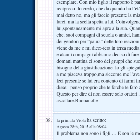
esemplare. Con mio figlio il rapporto è pari
reciproco. Io credo, che da quando ha l’età
mai detto no, ma gli faccio presente la mi
farei, ma la scelta spetta a lui. Coinvolgen
lui,spontaneamente mi apre alla sua. Quan
che, suoi compagni di scuola o amici, hann
dei genitori per “paura” delle loro reazio
viene da me e mi dice:-(era in terza media
e alcuni compagni abbiamo deciso di fare f
domani mattina ci sono dei gruppi che suo
bisogno della giustificazione. Io gli spieg
a me piaceva troppo,ma siccome me l’aveva 
feci presente se lui era contento di farmi f
disse:- penso proprio che le forche le farò
Questo per dire di non essere solo oratori 
ascoltare.Buonanotte
ha scritto:
la primula Viola
Agosto 28th, 2015 alle 08:04
Il problema non sono i figli … E son le mo