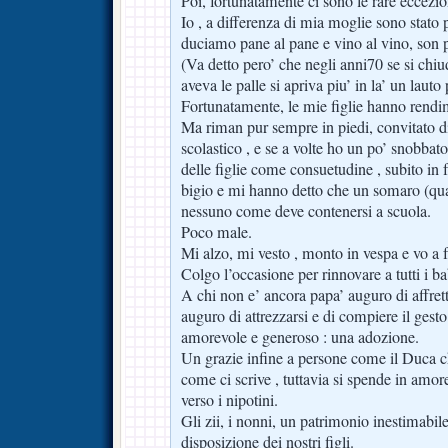
Poi, fortunatamente ci sono le rare eccezio
Io , a differenza di mia moglie sono stato 
duciamo pane al pane e vino al vino, son p
(Va detto pero’ che negli anni70 se si chiu
aveva le palle si apriva piu’ in la’ un lauto
Fortunatamente, le mie figlie hanno rendime
Ma riman pur sempre in piedi, convitato di
scolastico , e se a volte ho un po’ snobbato
delle figlie come consuetudine , subito in
bigio e mi hanno detto che un somaro (qual
nessuno come deve contenersi a scuola.
Poco male.
Mi alzo, mi vesto , monto in vespa e vo a f
Colgo l’occasione per rinnovare a tutti i bab
A chi non e’ ancora papa’ auguro di affrett
auguro di attrezzarsi e di compiere il gest
amorevole e generoso : una adozione.
Un grazie infine a persone come il Duca c
come ci scrive , tuttavia si spende in amore
verso i nipotini.
Gli zii, i nonni, un patrimonio inestimabile
disposizione dei nostri figli.