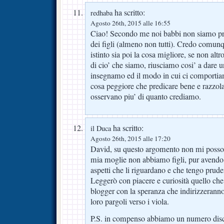
ha scritto:
redhaba
Agosto 26th, 2015 alle 16:55
Ciao! Secondo me noi babbi non siamo pro
dei figli (almeno non tutti). Credo comunq
istinto sia poi la cosa migliore, se non al
di cio’ che siamo, riusciamo cosi’ a dare u
insegnamo ed il modo in cui ci comportiam
cosa peggiore che predicare bene e razzolare
osservano piu’ di quanto crediamo.
ha scritto:
il Duca
Agosto 26th, 2015 alle 17:20
David, su questo argomento non mi posso 
mia moglie non abbiamo figli, pur avendo 
aspetti che li riguardano e che tengo pru
Leggerò con piacere e curiosità quello che 
blogger con la speranza che indirizzeranno 
loro pargoli verso i viola.
P.S. in compenso abbiamo un numero discre