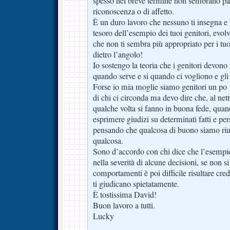
spesso nel breve termine non sembrano pag
riconoscenza o di affetto.
È un duro lavoro che nessuno ti insegna e t
tesoro dell’esempio dei tuoi genitori, evo
che non ti sembra più appropriato per i tuo
dietro l’angolo!
Io sostengo la teoria che i genitori devono 
quando serve e si quando ci vogliono e gli a
Forse io mia moglie siamo genitori un po ‘
di chi ci circonda ma devo dire che, al net
qualche volta si fanno in buona fede, quan
esprimere giudizi su determinati fatti e pe
pensando che qualcosa di buono siamo riusc
qualcosa.
Sono d’accordo con chi dice che l’esempio
nella severità di alcune decisioni, se non si
comportamenti è poi difficile risultare credi
ti giudicano spietatamente.
È tostissima David!
Buon lavoro a tutti.
Lucky