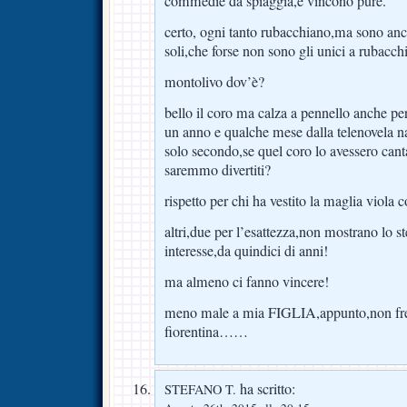
commedie da spiaggia,e vincono pure.
certo, ogni tanto rubacchiano,ma sono anc
soli,che forse non sono gli unici a rubacch
montolivo dov’è?
bello il coro ma calza a pennello anche pe
un anno e qualche mese dalla telenovela n
solo secondo,se quel coro lo avessero cantat
saremmo divertiti?
rispetto per chi ha vestito la maglia viol
altri,due per l’esattezza,non mostrano lo 
interesse,da quindici di anni!
ma almeno ci fanno vincere!
meno male a mia FIGLIA,appunto,non freg
fiorentina……
ha scritto:
STEFANO T.