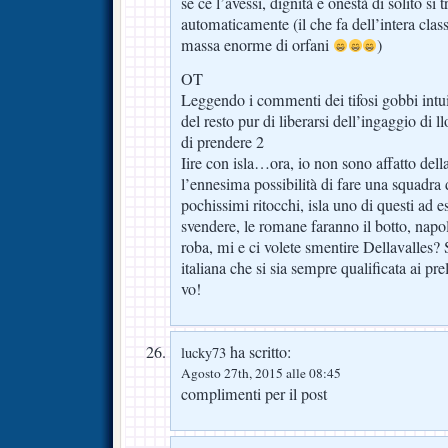
se ce l’avessi, dignità e onestà di solito s
automaticamente (il che fa dell’intera class
massa enorme di orfani
)
OT
Leggendo i commenti dei tifosi gobbi int
del resto pur di liberarsi dell’ingaggio di 
di prendere 2
Iire con isla…ora, io non sono affatto del
l’ennesima possibilità di fare una squadr
pochissimi ritocchi, isla uno di questi ad 
svendere, le romane faranno il botto, napo
roba, mi e ci volete smentire Dellavalles?
italiana che si sia sempre qualificata ai pr
vo!
ha scritto:
lucky73
Agosto 27th, 2015 alle 08:45
complimenti per il post