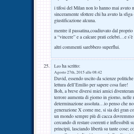
i tifosi del Milan non lo hanno mai avuto ne
sinceramente sfottere chi ha avuto la sfig
giustificazione alcuna.
mentre il passatina,coadiuvato dal proprio
a “vincere” e a calcare prati celebri…e s’
altri commenti sarebbero superflui.
ha scritto:
Leo
Agosto 27th, 2015 alle 08:42
David, essendo uscito da scienze politiche 
lettura dell’Emilio per sapere cosa fare!
Boh, a breve diversi miei amici diventeranno
terrore aumenta di giorno in giorno, nelle r
determinazione assoluta…io penso che noi 
generazione X come me, si sia dei gran co
un mondo sempre più di cacca dovremmo p
cercando di restare coerenti e inflessibili 
principii, lasciando libertà su tante cose; c