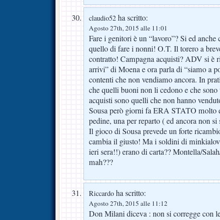
ha scritto:
claudio52
Agosto 27th, 2015 alle 11:01
Fare i genitori è un “lavoro”? Si ed anche
quello di fare i nonni! O.T. Il torero a breve
contratto! Campagna acquisti? ADV si è r
arrivi” di Moena e ora parla di “siamo a po
contenti che non vendiamo ancora. In prati
che quelli buoni non li cedono e che sono t
acquisti sono quelli che non hanno vendut
Sousa però giorni fa ERA STATO molto es
pedine, una per reparto ( ed ancora non si s
Il gioco di Sousa prevede un forte ricambio 
cambia il giusto! Ma i soldini di minkialov
ieri sera!!) erano di carta?? Montella/Sa
mah???
ha scritto:
Riccardo
Agosto 27th, 2015 alle 11:12
Don Milani diceva : non si corregge con le