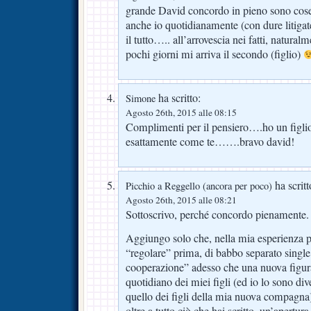
grande David concordo in pieno sono cose c
anche io quotidianamente (con dure litiga
il tutto….. all’arrovescia nei fatti, natural
pochi giorni mi arriva il secondo (figlio)
ha scritto:
Simone
Agosto 26th, 2015 alle 08:15
Complimenti per il pensiero….ho un figlio
esattamente come te…….bravo david!
ha scritt
Picchio a Reggello (ancora per poco)
Agosto 26th, 2015 alle 08:21
Sottoscrivo, perché concordo pienamente.
Aggiungo solo che, nella mia esperienza 
“regolare” prima, di babbo separato single
cooperazione” adesso che una nuova figura
quotidiano dei miei figli (ed io lo sono div
quello dei figli della mia nuova compagna
oltre a tutto ciò che hai scritto, un’apertura