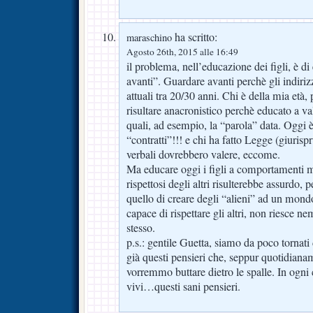
ha scritto:
maraschino
Agosto 26th, 2015 alle 16:49
il problema, nell’educazione dei figli, è di
avanti”. Guardare avanti perchè gli indiriz
attuali tra 20/30 anni. Chi è della mia età, 
risultare anacronistico perchè educato a val
quali, ad esempio, la “parola” data. Oggi è 
“contratti”!!! e chi ha fatto Legge (giurispr
verbali dovrebbero valere, eccome.
Ma educare oggi i figli a comportamenti m
rispettosi degli altri risulterebbe assurdo, p
quello di creare degli “alieni” ad un mondo
capace di rispettare gli altri, non riesce n
stesso.
p.s.: gentile Guetta, siamo da poco tornati d
già questi pensieri che, seppur quotidianam
vorremmo buttare dietro le spalle. In ogni
vivi…questi sani pensieri.