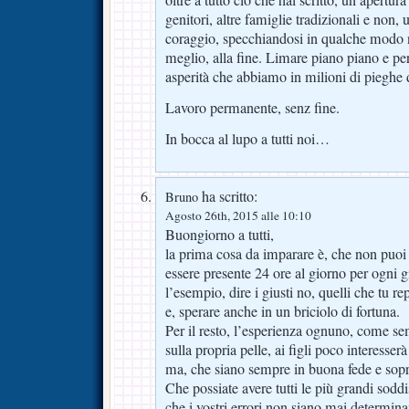
genitori, altre famiglie tradizionali e non,
coraggio, specchiandosi in qualche modo n
meglio, alla fine. Limare piano piano e per 
asperità che abbiamo in milioni di pieghe d
Lavoro permanente, senz fine.
In bocca al lupo a tutti noi…
ha scritto:
Bruno
Agosto 26th, 2015 alle 10:10
Buongiorno a tutti,
la prima cosa da imparare è, che non puoi p
essere presente 24 ore al giorno per ogni g
l’esempio, dire i giusti no, quelli che tu rep
e, sperare anche in un briciolo di fortuna.
Per il resto, l’esperienza ognuno, come sem
sulla propria pelle, ai figli poco interesser
ma, che siano sempre in buona fede e sop
Che possiate avere tutti le più grandi soddis
che i vostri errori non siano mai determina