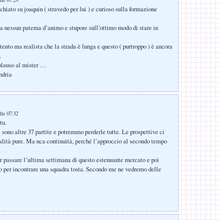
lle 07:29
chiato su joaquin ( stravedo per lui ) e curioso sulla formazione
ta nessun patema d’animo e stupore sull’ottimo modo di stare in
tento ma realista che la strada è lunga e questo ( purtroppo ) è ancora
.
 plauso al mister …
ndria
lle 07:32
tu.
i sono altre 37 partite e potremmo perderle tutte. Le prospettive ci
ialità pure. Ma nca continuità, perché l’approccio al secondo tempo
.
 passare l’ultima settimana di questo estenuante mercato e poi
 per incontrare una squadra tosta. Secondo me ne vedremo delle