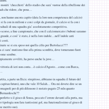
uadra.
moniti ‘checchisti’ dello stadio che sara’ vuotoe della ribellione dei
ah che ridere, che pena…
, non hanno ancora capito (data la loro non competenza del calcio)
 si fa con in milioni e con i colpi da giornale, il calcio si fa con i
aduali di una squadra gia’ assolutamente competitiva.
o scorso, a fine campionato, che con il calciomercato i buboni saranno
a grande, e così’ è stato, è nella loro indole…nell’indole anti
 i costi.
ate se si era speso noi quella cifra per Bertolacci???
 ci sara’ mutismo fino alla prima sconfitta, dove torneranno fuori
 come sembre.
ppiamente avviliti, ha perso anche la juve…
 vittoria di ieri non conta…è calcio d’Agosto…come con Barca,
s…
tita, a parte un Ilicic strepitoso, abbiamo in squadra il futuro del
e capitan futuro), uno che vale 10 Salah… Ora mi dovete dire se un
magnoli per di più difensore è mstato pagato 25 mln quanto
 Bernardeschi??
erfetto x il gioco di Sousa, peccato l’errore davanti alla porta, ma
 tipologia non fara tantissimi gol, ma funzionalissimo al gioco di
e merito suo).