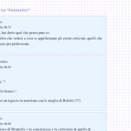
su “Fantastici”
o:
lle 06:37
, hai detto quel che penso pure io.
ltro che vedere a cosa si appelleranno gli eterni criticoni, quelli che
uasi per professione.
ritto:
lle 06:44
e’ ?
llo bianco !
r un rsgszzo in marstona con ls msglia di Bolatti (!!!)
o:
lle 06:48
ioco di Montella + la concretezza e la cattiveria di quello di