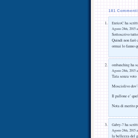
181 Commenti 
ha scritt
EnricoC
Agosto 24th, 2015 a
Sottoscrivo tutto
Quindi non farò a
ormai lo fanno q
ha sc
ombanching
Agosto 24th, 2015 a
Tata senza voto
Mosciolivo dov’
Il pallone e’ que
Nota di merito pe
ha scritt
Gabry-7
Agosto 24th, 2015 a
la bellezza del g