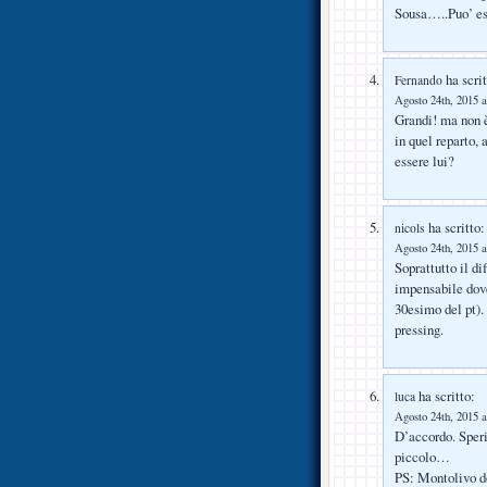
Sousa…..Puo’ es
ha scrit
Fernando
Agosto 24th, 2015 a
Grandi! ma non 
in quel reparto, 
essere lui?
ha scritto:
nicols
Agosto 24th, 2015 a
Soprattutto il di
impensabile dov
30esimo del pt).
pressing.
ha scritto:
luca
Agosto 24th, 2015 a
D’accordo. Speri
piccolo…
PS: Montolivo d