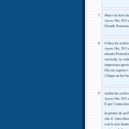
ha
Marco da Sesto
Agosto 24th, 2015 a
Grande Sousaaaa
ha scritto
il Duca
Agosto 24th, 2015 a
intanto Fiorentin
isteriche, le ve
impestano quest
Ora mi aspetto i
(!)dopo un bel bi
ha scritto
zachini
Agosto 24th, 2015 a
E per l’ennesima
In primis da un F
che il ‘checchis
con la rete hanno