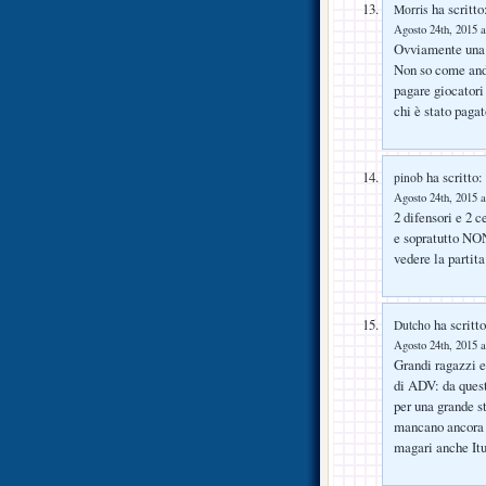
ha scritto
Morris
Agosto 24th, 2015 a
Ovviamente una p
Non so come andr
pagare giocatori
chi è stato paga
ha scritto:
pinob
Agosto 24th, 2015 a
2 difensori e 2 c
e sopratutto NO
vedere la partit
ha scritto
Dutcho
Agosto 24th, 2015 a
Grandi ragazzi e
di ADV: da quest
per una grande s
mancano ancora u
magari anche Itu