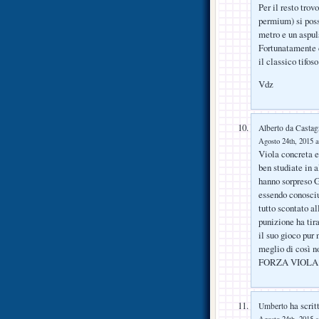
Per il resto tro
permium) si poss
metro e un aspul
Fortunatamente d
il classico tifo
Vdz
Alberto da Castag
Agosto 24th, 2015 a
Viola concreta e
ben studiate in 
hanno sorpreso G
essendo conosciu
tutto scontato al
punizione ha tira
il suo gioco pur
meglio di così n
FORZA VIOLA 
ha scrit
Umberto