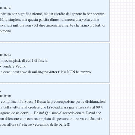
:
lle 07:39
artita non significa niente, ma un esordio del genere fa ben sperare.
à la stagione ma questa partita dimostra ancora una volta come
 svariati milioni non vuol dire automaticamente che siano più forti di
to meno.
lle 07:47
entrocampisti, di cui 1 di fascia
N vendere Vecino
a a cena in un covo di milan-juve-inter tifosi NON ha prezzo
:
lle 08:04
 complimenti a Sousa!! Resta la preoccupazione per le dichiarazioni
a bella vittoria al credere che la squadra sia gia’ attrezzata al 99%
tagione ce ne corre…. Eh no! Qui sono d’accordo con te David che
n difensore e un centrocampista di spessore, e – se va via Joaquin –
rbe: allora si’ che ne vedremmo delle belle!!!