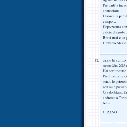
Agosto 24th, 2015 a
Pre partita incac
annunciata ..
Durante la parti
campo…
Dopo partita con
calcio d’agosto .
Bravi tutti e un
Umberto Alessa
ha scritto:
cirano
Agosto 24th, 2015 a
Hai scritto tutto 
Piedi per terra c
sono , le potenz
non mi è piciuto
Ora dobbiamo far
andremo a Torino
belle.
CIRANO