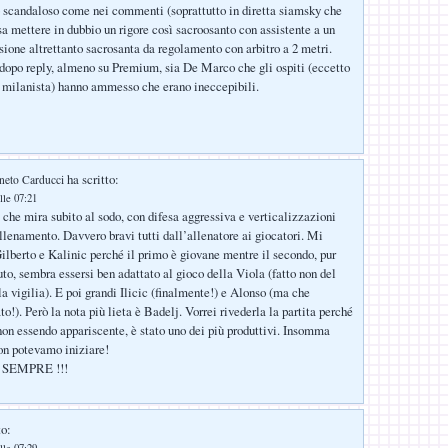
vo scandaloso come nei commenti (soprattutto in diretta siamsky che
a mettere in dubbio un rigore così sacroosanto con assistente a un
sione altrettanto sacrosanta da regolamento con arbitro a 2 metri.
opo reply, almeno su Premium, sia De Marco che gli ospiti (eccetto
so milanista) hanno ammesso che erano ineccepibili.
ha scritto:
neto Carducci
lle 07:21
 che mira subito al sodo, con difesa aggressiva e verticalizzazioni
allenamento. Davvero bravi tutti dall’allenatore ai giocatori. Mi
ilberto e Kalinic perché il primo è giovane mentre il secondo, pur
to, sembra essersi ben adattato al gioco della Viola (fatto non del
la vigilia). E poi grandi Ilicic (finalmente!) e Alonso (ma che
to!). Però la nota più lieta è Badelj. Vorrei rivederla la partita perché
 non essendo appariscente, è stato uno dei più produttivi. Insomma
on potevamo iniziare!
SEMPRE !!!
to: