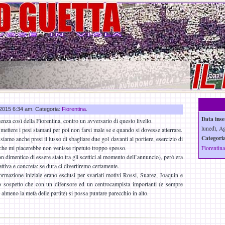
o 2015 6:34 am. Categoria:
Fiorentina
.
Data inse
enza così della Fiorentina, contro un avversario di questo livello.
lunedì, A
a mettere i pesi stamani per poi non farsi male se e quando si dovesse atterrare.
Categoria
i siamo anche presi il lusso di sbagliare due gol davanti al portiere, esercizio di
he mi piacerebbe non venisse ripetuto troppo spesso.
Fiorentina
dimentico di essere stato tra gli scettici al momento dell’annuncio), però era
attiva e concreta: se dura ci divertiremo certamente.
rmazione iniziale erano esclusi per svariati motivi Rossi, Suarez, Joaquin e
o sospetto che con un difensore ed un centrocampista importanti (e sempre
 almeno la metà delle partite) si possa puntare parecchio in alto.