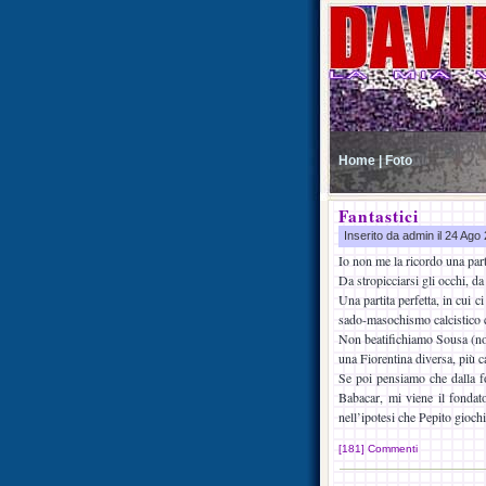
Home |
Foto
Fantastici
Inserito da admin il 24 Ag
Io non me la ricordo una part
Da stropicciarsi gli occhi, d
Una partita perfetta, in cui c
sado-masochismo calcistico c
Non beatifichiamo Sousa (non 
una Fiorentina diversa, più c
Se poi pensiamo che dalla fo
Babacar, mi viene il fondat
nell’ipotesi che Pepito giochi
[181] Commenti