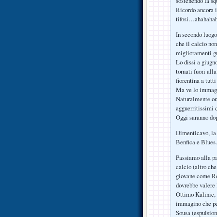
sostenendo la sq
Ricordo ancora i 
tifosi…ahahahah
In secondo luogo
che il calcio non
miglioramenti gr
Lo dissi a giugn
tornati fuori all
fiorentina a tutti
Ma ve lo immagin
Naturalmente ora
agguerritissimi
Oggi saranno do
Dimenticavo, la
Benfica e Blue
Passiamo alla par
calcio (altro ch
giovane come Ro
dovrebbe valere
Ottimo Kalinic, p
immagino che per
Sousa (espulsiom