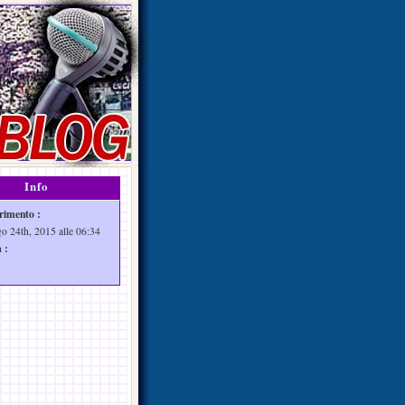
Info
rimento :
go 24th, 2015 alle 06:34
 :