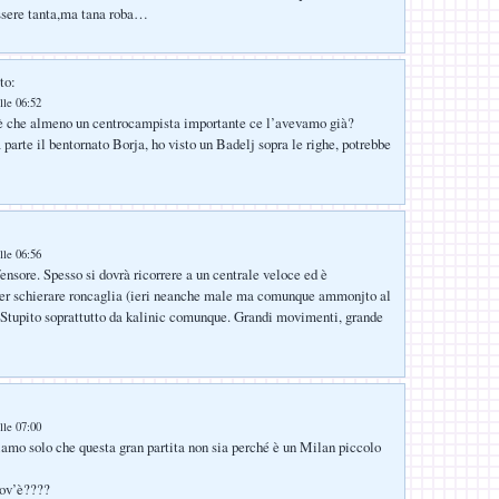
sere tanta,ma tana roba…
to:
lle 06:52
è che almeno un centrocampista importante ce l’avevamo già?
a parte il bentornato Borja, ho visto un Badelj sopra le righe, potrebbe
lle 06:56
fensore. Spesso si dovrà ricorrere a un centrale veloce ed è
er schierare roncaglia (ieri neanche male ma comunque ammonjto al
 Stupito soprattutto da kalinic comunque. Grandi movimenti, grande
lle 07:00
amo solo che questa gran partita non sia perché è un Milan piccolo
ov’è????