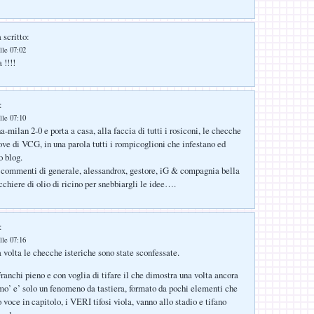
 scritto:
lle 07:02
 !!!!
:
lle 07:10
a-milan 2-0 e porta a casa, alla faccia di tutti i rosiconi, le checche
dove di VCG, in una parola tutti i rompicoglioni che infestano ed
o blog.
 commenti di generale, alessandrox, gestore, iG & compagnia bella
cchiere di olio di ricino per snebbiargli le idee….
:
lle 07:16
 volta le checche isteriche sono state sconfessate.
ranchi pieno e con voglia di tifare il che dimostra una volta ancora
mo’ e’ solo un fenomeno da tastiera, formato da pochi elementi che
 voce in capitolo, i VERI tifosi viola, vanno allo stadio e tifano