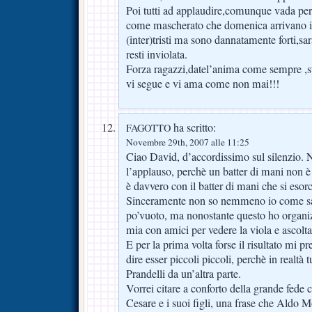
Poi tutti ad applaudire,comunque vada perc
come mascherato che domenica arrivano i 
(inter)tristi ma sono dannatamente forti,sar
resti inviolata.
Forza ragazzi,datel’anima come sempre ,s
vi segue e vi ama come non mai!!!
ha scritto:
FAGOTTO
Novembre 29th, 2007 alle 11:25
Ciao David, d’accordissimo sul silenzio
l’applauso, perchè un batter di mani non è
è davvero con il batter di mani che si esor
Sinceramente non so nemmeno io come sar
po’vuoto, ma nonostante questo ho organizz
mia con amici per vedere la viola e ascolta
E per la prima volta forse il risultato mi 
dire esser piccoli piccoli, perchè in realtà
Prandelli da un’altra parte.
Vorrei citare a conforto della grande fede
Cesare e i suoi figli, una frase che Aldo M