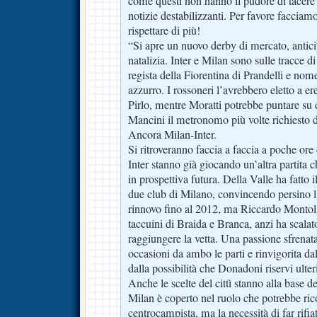
come questi non hanno il pudore di tacere 
notizie destabilizzanti. Per favore facciam
rispettare di più!
“Si apre un nuovo derby di mercato, anticip
natalizia. Inter e Milan sono sulle tracce 
regista della Fiorentina di Prandelli e n
azzurro. I rossoneri l’avrebbero eletto a e
Pirlo, mentre Moratti potrebbe puntare su d
Mancini il metronomo più volte richiesto 
Ancora Milan-Inter.
Si ritroveranno faccia a faccia a poche or
Inter stanno già giocando un’altra partita
in prospettiva futura. Della Valle ha fatto i
due club di Milano, convincendo persino l’
rinnovo fino al 2012, ma Riccardo Montoli
taccuini di Braida e Branca, anzi ha scalat
raggiungere la vetta. Una passione sfrenat
occasioni da ambo le parti e rinvigorita d
dalla possibilità che Donadoni riservi ulteri
Anche le scelte del cittì stanno alla base de
Milan è coperto nel ruolo che potrebbe rico
centrocampista, ma la necessità di far rifia