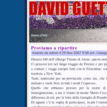
Home |
Foto
Proviamo a ripartire
Inserito da admin il 29 Nov 2007 9:08 am. Catego
IStanza 646 dell’albergo Titania di Atene: questa non 
Ci pensavo ieri nel lungo viaggio da Firenze e per 
a contare i viaggi europei fatti con la Fiorentina: so
trasferta a New York.
Tanti, tantissimi per un provinciale come me, che i
italiano e vuole bere in tutti i modi l’espresso.
Quello che abbiamo provato per la morte di
immaginazione, a me è venuto in mente Mario Cecchi
differenza di età, per la lotta della famiglia di Prande
Di uguale c’è la voglia di partecipare, in più l’eno
solo Firenze) è pronta a dare a Cesare, Niccolò e Car