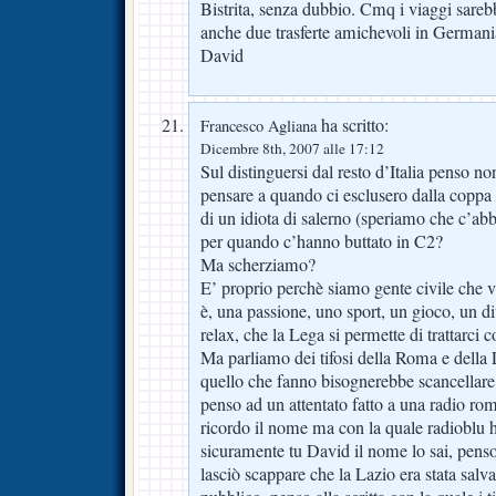
Bistrita, senza dubbio. Cmq i viaggi sareb
anche due trasferte amichevoli in Germani
David
ha scritto:
Francesco Agliana
Dicembre 8th, 2007 alle 17:12
Sul distinguersi dal resto d’Italia penso no
pensare a quando ci esclusero dalla copp
di un idiota di salerno (speriamo che c’abb
per quando c’hanno buttato in C2?
Ma scherziamo?
E’ proprio perchè siamo gente civile che vi
è, una passione, uno sport, un gioco, un d
relax, che la Lega si permette di trattarci 
Ma parliamo dei tifosi della Roma e della 
quello che fanno bisognerebbe scancellare 
penso ad un attentato fatto a una radio ro
ricordo il nome ma con la quale radioblu ha
sicuramente tu David il nome lo sai, pens
lasciò scappare che la Lazio era stata salv