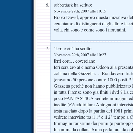
ha scritto:
rubberduck
Novembre 29th, 2007 alle 10:15
Bravo David, approvo questa iniziativa del
cerchiamo di distinguerci dagli altri e fa
volta chi sono e come sono i fiorentini.
ha scritto:
"ferri corti"
Novembre 29th, 2007 alle 10:27
ferri corti, , coverciano
Ieri sera ero al cinema Odeon alla present
collana della Gazzetta…. Era davvero trist
(eravamo 50 persone contro 1000 posti !!!!
Gazzetta perchè non hanno pubblicizzato la
in tutta Firenze sono già finiti i dvd ? La
poco FANTASTICA vedrete immagini ed i
inedite (c’è addirittura Antognoni intervis
testa fasciata dopo la partita del 1981 prim
vedrete interviste tra il 1° e il 2° tempo a 
Immagini rarissime dei primi (e purtroppo
Insomma la collana è una perla rara da co