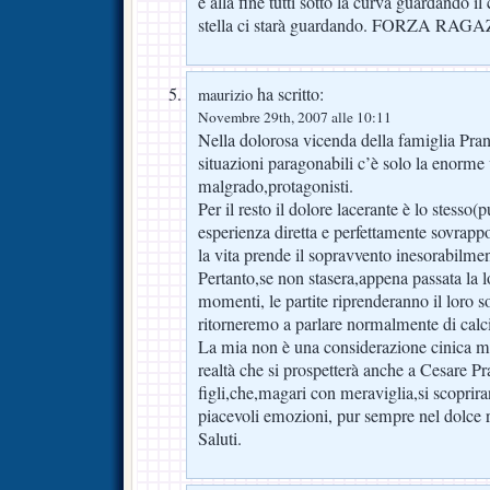
e alla fine tutti sotto la curva guardando i
stella ci starà guardando. FORZA RAGA
ha scritto:
maurizio
Novembre 29th, 2007 alle 10:11
Nella dolorosa vicenda della famiglia Prand
situazioni paragonabili c’è solo la enorme v
malgrado,protagonisti.
Per il resto il dolore lacerante è lo stesso(
esperienza diretta e perfettamente sovrapp
la vita prende il sopravvento inesorabilme
Pertanto,se non stasera,appena passata la 
momenti, le partite riprenderanno il loro so
ritorneremo a parlare normalmente di calc
La mia non è una considerazione cinica ma
realtà che si prospetterà anche a Cesare Pra
figli,che,magari con meraviglia,si scoprir
piacevoli emozioni, pur sempre nel dolce 
Saluti.