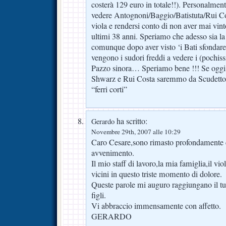
costerà 129 euro in totale!!). Personalmen
vedere Antognoni/Baggio/Batistuta/Rui Co
viola e rendersi conto di non aver mai vint
ultimi 38 anni. Speriamo che adesso sia 
comunque dopo aver visto ‘i Bati sfondare
vengono i sudori freddi a vedere i (pochissi
Pazzo sinora… Speriamo bene !!! Se oggi 
Shwarz e Rui Costa saremmo da Scudetto !!
“ferri corti”
ha scritto:
Gerardo
Novembre 29th, 2007 alle 10:29
Caro Cesare,sono rimasto profondamente c
avvenimento.
Il mio staff di lavoro,la mia famiglia,il vio
vicini in questo triste momento di dolore.
Queste parole mi auguro raggiungano il tuo
figli.
Vi abbraccio immensamente con affetto.
GERARDO