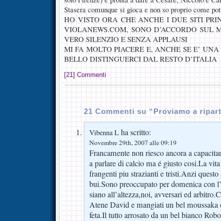
Stasera comunque si gioca e non so proprio come pot
HO VISTO ORA CHE ANCHE I DUE SITI PRIN
VIOLANEWS.COM, SONO D’ACCORDO SUL M
VERO SILENZIO E SENZA APPLAUSI
MI FA MOLTO PIACERE E, ANCHE SE E’ UNA
BELLO DISTINGUERCI DAL RESTO D’ITALIA
[21] Commenti
21 Commenti su “Proviamo a ripart
ha scritto:
Vibenna L
Novembre 29th, 2007 alle 09:19
Francamente non riesco ancora a capacitar
a parlare di calcio ma é giusto cosi.La vit
frangenti piu strazianti e tristi.Anzi quest
bui.Sono preoccupato per domenica con l’
siano all’altezza,noi, avversari ed arbitr
Atene David e mangiati un bel moussaka 
feta.Il tutto arrosato da un bel bianco Robo