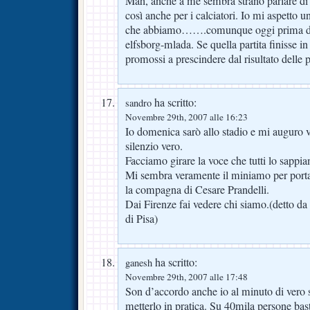
Mah, anche a me sembra strano parlare di
così anche per i calciatori. Io mi aspetto un
che abbiamo…….comunque oggi prima di a
elfsborg-mlada. Se quella partita finisse i
promossi a prescindere dal risultato delle p
ha scritto:
sandro
Novembre 29th, 2007 alle 16:23
Io domenica sarò allo stadio e mi auguro 
silenzio vero.
Facciamo girare la voce che tutti lo sappia
Mi sembra veramente il miniamo per porta
la compagna di Cesare Prandelli.
Dai Firenze fai vedere chi siamo.(detto da
di Pisa)
ha scritto:
ganesh
Novembre 29th, 2007 alle 17:48
Son d’accordo anche io al minuto di vero s
metterlo in pratica. Su 40mila persone bas