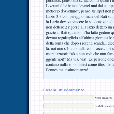
pubblico, penso alla scritta con la quale i ti
Liverani (che io non leverei mai dal camp
meticcio d’Avellino”, penso all’Irpef non 
Lazio 3-3 con pareggio finale del Bati su
la Lazio doveva vincere lo scudetto quindi
non dettero 2 rigori e alla lazio dettero un
grazie al Bati (quanto m’ha fatto godere q
dovuto regalarglielo all’ultima giornata lo 
della roma che dopo i recenti scandali di
là, noi non s’è fatto nulla voi invece…; si 
moralizzatori: “aò e nun vedi che nun fa
ggente noi!” Ma via, via!! Le persone oneste
contano nulla e noi, intesi come tifosi del
l’ennesima testimonianza!
Lascia un commento
Nome (required)
E-Mail (non sarà 