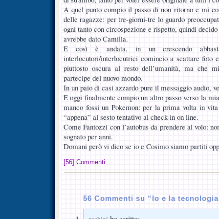
A quel punto compio il passo di non ritorno e mi com
delle ragazze: per tre-giorni-tre lo guardo preoccupa
ogni tanto con circospezione e rispetto, quindi decido
avrebbe dato Camilla.
E così è andata, in un crescendo abbas
interlocutori/interlocutrici comincio a scattare foto e
piuttosto oscura al resto dell’umanità, ma che m
partecipe del nuovo mondo.
In un paio di casi azzardo pure il messaggio audio, 
E oggi finalmente compio un altro passo verso la mia
manco fossi un Pokemon: per la prima volta in vita
“appena” al sesto tentativo al check-in on line.
Come Fantozzi con l’autobus da prendere al volo: non
sognato per anni.
Domani però vi dico se io e Cosimo siamo partiti o
[56] Commenti
56 Commenti su “Io e la tecnologia
ha scritto: