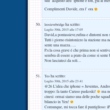
sull’ acquisto dell’ iphone e toh, gia al m
Complimenti Davide, era l’ ora
ha scritto:
leosievebridge
Luglio 30th, 2015 alle 17:05
David,a pontassieve,rufina e dintorni non 
Tutti i giorno risintonizzo la stazione ma 
sente una mazza…..
P.s:la cosa grave é che prima non si senti
sembra di essere a prato da come si sente
Non lasciateci da soli…
ha scritto:
Teo
Luglio 30th, 2015 alle 23:41
@26 L’idea che iphone = Juventus, Androi
troppo: fa tanto Caruso paskoski!
ma no
cinesi: ormai siamo una delle poche squad
bilancio in Yen!
Comunque, mi tocca fare il puntiglioso: iP