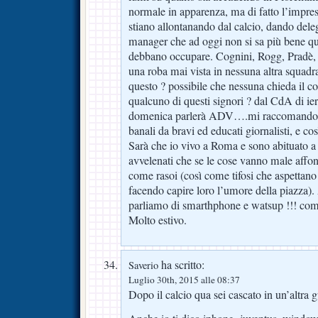
normale in apparenza, ma di fatto l’impres
stiano allontanando dal calcio, dando deleg
manager che ad oggi non si sa più bene qua
debbano occupare. Cognini, Rogg, Pradè, 
una roba mai vista in nessuna altra squadra
questo ? possibile che nessuna chieda il co
qualcuno di questi signori ? dal CdA di ie
domenica parlerà ADV….mi raccomando fa
banali da bravi ed educati giornalisti, e co
Sarà che io vivo a Roma e sono abituato a s
avvelenati che se le cose vanno male aff
come rasoi (così come tifosi che aspettano a
facendo capire loro l’umore della piazza).
parliamo di smarthphone e watsup !!! compl
Molto estivo.
ha scritto:
Saverio
Luglio 30th, 2015 alle 08:37
Dopo il calcio qua sei cascato in un’altra g