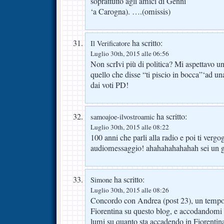
soprattutto agli amici di Genni
‘a Carogna). ….(omissis)
ha scritto:
Il Verificatore
Luglio 30th, 2015 alle 06:56
Non scrIvi più di politica? Mi aspettavo 
quello che disse “ti piscio in bocca”‘ad un
dai voti PD!
ha scritto:
samoajoe-ilvostroamic
Luglio 30th, 2015 alle 08:22
100 anni che parli alla radio e poi ti vergo
audiomessaggio! ahahahahahahah sei un 
ha scritto:
Simone
Luglio 30th, 2015 alle 08:26
Concordo con Andrea (post 23), un tempo s
Fiorentina su questo blog, e accodandomi a
lumi su quanto sta accadendo in Fiorentina