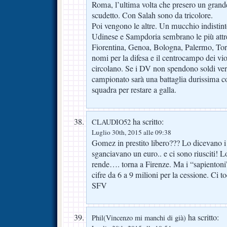
Roma, l’ultima volta che presero un grande
scudetto. Con Salah sono da tricolore.
Poi vengono le altre. Un mucchio indistint
Udinese e Sampdoria sembrano le più attr
Fiorentina, Genoa, Bologna, Palermo, Tori
nomi per la difesa e il centrocampo dei vio
circolano. Se i DV non spendono soldi veri,
campionato sarà una battaglia durissima c
squadra per restare a galla.
ha scritto:
CLAUDIO52
Luglio 30th, 2015 alle 09:38
Gomez in prestito libero??? Lo dicevano i
sganciavano un euro.. e ci sono riusciti! 
rende…. torna a Firenze. Ma i “sapienton
cifre da 6 a 9 milioni per la cessione. Ci t
SFV
ha scritto:
Phil(Vincenzo mi manchi di già)