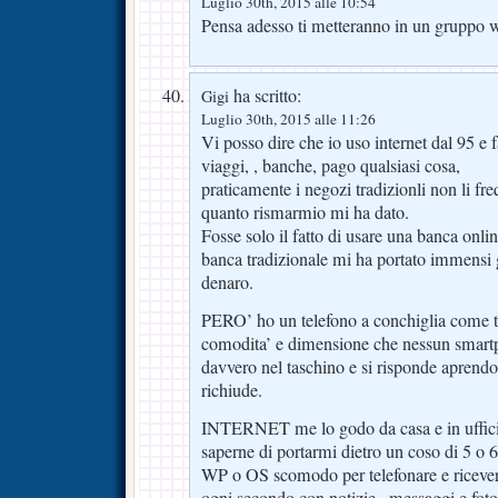
Luglio 30th, 2015 alle 10:54
Pensa adesso ti metteranno in un gruppo w
ha scritto:
Gigi
Luglio 30th, 2015 alle 11:26
Vi posso dire che io uso internet dal 95 e f
viaggi, , banche, pago qualsiasi cosa,
praticamente i negozi tradizionli non li f
quanto rismarmio mi ha dato.
Fosse solo il fatto di usare una banca onli
banca tradizionale mi ha portato immensi
denaro.
PERO’ ho un telefono a conchiglia come te
comodita’ e dimensione che nessun smartph
davvero nel taschino e si risponde aprendo i
richiude.
INTERNET me lo godo da casa e in uffici
saperne di portarmi dietro un coso di 5 o 6
WP o OS scomodo per telefonare e ricever
ogni secondo con notizie,. messaggi e foto d