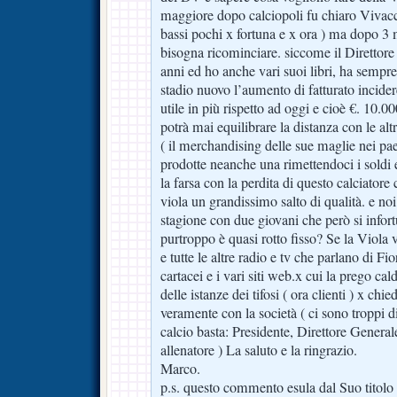
maggiore dopo calciopoli fu chiaro Vivacc
bassi pochi x fortuna e x ora ) ma dopo 3 
bisogna ricominciare. siccome il Direttore
anni ed ho anche vari suoi libri, ha sempr
stadio nuovo l’aumento di fatturato incide
utile in più rispetto ad oggi e cioè €. 10.
potrà mai equilibrare la distanza con le al
( il merchandising delle sue maglie nei pa
prodotte neanche una rimettendoci i soldi 
la farsa con la perdita di questo calciatore 
viola un grandissimo salto di qualità. e noi
stagione con due giovani che però si infor
purtroppo è quasi rotto fisso? Se la Viola
e tutte le altre radio e tv che parlano di Fi
cartacei e i vari siti web.x cui la prego cal
delle istanze dei tifosi ( ora clienti ) x ch
veramente con la società ( ci sono troppi d
calcio basta: Presidente, Direttore Generale
allenatore ) La saluto e la ringrazio.
Marco.
p.s. questo commento esula dal Suo titol