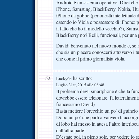
Android è un sistema operativo. Direi che
iPhone, Samsung, BlackBerry, Nokia, Hu
iPhone da gobbo (per onestà intellettuale
essendo io Viola e possessore di iPhone: p
il fatto che ho il modello vecchio?), Sams
BlackBerry no? Belli, funzionali, per una p
David: benvenuto nel nuovo mondo e, se m
che sia un piacere conoscerti attraverso i 
che come il primo giornalista viola.
ha scritto:
Lucky63
Luglio 31st, 2015 alle 08:48
Il problema degli smartphone è che la funz
dovrebbe essere telefonare, fa letteralmente
francesismo David)
Basta mettere l’orecchio un po’ di guincio 
Dopo un po’ che parli a vanvera ti accorg
di lobo hai messo in attesa l’altro interl
dall’altra parte!
D’estate poi, in pieno sole, per vedere lo 