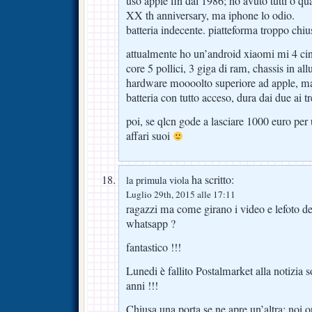
uso apple fin dal 1986; ho avuto tutti o qu
XX th anniversary, ma iphone lo odio.
batteria indecente. piatteforma troppo chiu
attualmente ho un’android xiaomi mi 4 cine
core 5 pollici, 3 giga di ram, chassis in al
hardware moooolto superiore ad apple, ma
batteria con tutto acceso, dura dai due ai
poi, se qlcn gode a lasciare 1000 euro per
affari suoi
ha scritto:
la primula viola
Luglio 29th, 2015 alle 17:11
ragazzi ma come girano i video e lefoto d
whatsapp ?
fantastico !!!
Lunedi è fallito Postalmarket alla notizia 
anni !!!
Chiusa una porta se ne apre un’altra: no