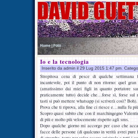
Home |
Foto
Io e la tecnologia
Inserito da admin il 29 Lug 2015 1:47 pm. Catego
Strepitosa cena di pesce di qualche settimana f
incantevole, poi il punto di non ritorno: quel gra
(amatissimo dai miei figli in quanto portatore sa
praticamente tutto) decide che…forse sì, forse sul m
tasti si può mettere whatsapp (si scriverà così? Boh).
Prova che ti riprova, alla fine ci riesce e…nulla fu pi
Scopro quasi subito che con il marchingegno Valent
di più e molto più velocemente rispetto agli sms.
Dopo qualche giorno mi accorgo per caso che acca
facce delle persone (di qualcuno in verità avrei pure
di strambo, tanto per voler essere originale a tutti i co