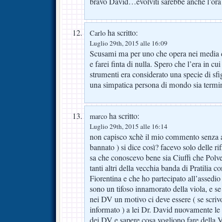
bravo David…evolviti sarebbe anche l’ora!
ha scritto:
Carlo
Luglio 29th, 2015 alle 16:09
Scusami ma per uno che opera nei media da 
e farei finta di nulla. Spero che l’era in c
strumenti era considerato una specie di sf
una simpatica persona di mondo sia termin
ha scritto:
marco
Luglio 29th, 2015 alle 16:14
non capisco xchè il mio commento senza al
bannato ) si dice così? facevo solo delle rif
sa che conoscevo bene sia Ciuffi che Polver
tanti altri della vecchia banda di Pratilia co
Fiorentina e che ho partecipato all’assedio
sono un tifoso innamorato della viola, e s
nei DV un motivo ci deve essere ( se scriv
informato ) a lei Dr. David nuovamente le
dei DV e sapere cosa vogliono fare della Vi