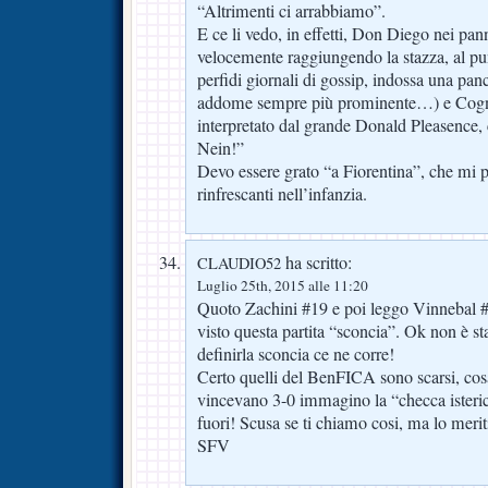
“Altrimenti ci arrabbiamo”.
E ce li vedo, in effetti, Don Diego nei pan
velocemente raggiungendo la stazza, al pu
perfidi giornali di gossip, indossa una pan
addome sempre più prominente…) e Cognig
interpretato dal grande Donald Pleasence,
Nein!”
Devo essere grato “a Fiorentina”, che mi p
rinfrescanti nell’infanzia.
ha scritto:
CLAUDIO52
Luglio 25th, 2015 alle 11:20
Quoto Zachini #19 e poi leggo Vinnebal 
visto questa partita “sconcia”. Ok non è st
definirla sconcia ce ne corre!
Certo quelli del BenFICA sono scarsi, cosa
vincevano 3-0 immagino la “checca isteric
fuori! Scusa se ti chiamo cosi, ma lo meri
SFV