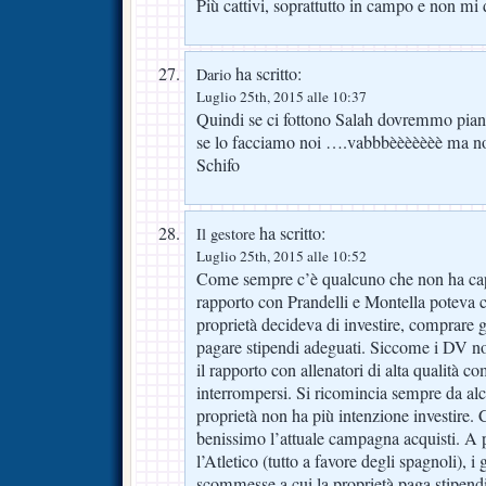
Più cattivi, soprattutto in campo e non mi 
ha scritto:
Dario
Luglio 25th, 2015 alle 10:37
Quindi se ci fottono Salah dovremmo pianger
se lo facciamo noi ….vabbbèèèèèèè ma noi
Schifo
ha scritto:
Il gestore
Luglio 25th, 2015 alle 10:52
Come sempre c’è qualcuno che non ha capi
rapporto con Prandelli e Montella poteva c
proprietà decideva di investire, comprare g
pagare stipendi adeguati. Siccome i DV n
il rapporto con allenatori di alta qualità 
interrompersi. Si ricomincia sempre da a
proprietà non ha più intenzione investire.
benissimo l’attuale campagna acquisti. A 
l’Atletico (tutto a favore degli spagnoli), i
scommesse a cui la proprietà paga stipendi