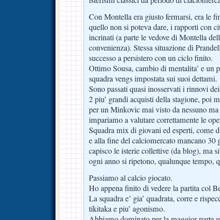
isterismi classici da periodo di claciomerca
Con Montella era giusto fermarsi, era le fin
quello non si poteva dare, i rapporti con ci
incrinati (a parte le vedove di Montella del
convenienza). Stessa situazione di Prandel
successo a persistero con un ciclo finito.
Ottimo Sousa, cambio di mentalita’ e un po
squadra vengs impostata sui suoi dettami.
Sono passati quasi inosservati i rinnovi de
2 piu’ grandi acquisti della stagione, poi ma
per un Minkovic mai visto da nessuno ma
impariamo a valutare correttamente le ope
Squadra mix di giovani ed esperti, come d
e alla fine del calciomercato mancano 30 
capisco le isterie collettive (da blog), ma 
ogni anno si ripetono, qualunque tempo, 
Passiamo al calcio giocato.
Ho appena finito di vedere la partita col B
La squadra e’ gia’ quadrata, corre e rispec
tikitaka e piu’ agonismo.
Abbiamo dominato per la maggior parte u