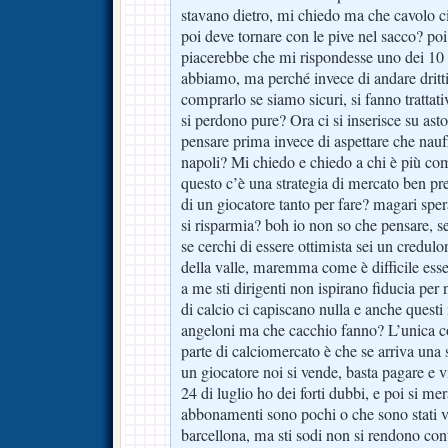
stavano dietro, mi chiedo ma che cavolo ci
poi deve tornare con le pive nel sacco? po
piacerebbe che mi rispondesse uno dei 10 o
abbiamo, ma perché invece di andare dritti
comprarlo se siamo sicuri, si fanno trattativ
si perdono pure? Ora ci si inserisce su asto
pensare prima invece di aspettare che naufr
napoli? Mi chiedo e chiedo a chi è più co
questo c’è una strategia di mercato ben prec
di un giocatore tanto per fare? magari spe
si risparmia? boh io non so che pensare, se c
se cerchi di essere ottimista sei un credulo
della valle, maremma come è difficile esse
a me sti dirigenti non ispirano fiducia per
di calcio ci capiscano nulla e anche questi 
angeloni ma che cacchio fanno? L’unica cos
parte di calciomercato è che se arriva una 
un giocatore noi si vende, basta pagare e 
24 di luglio ho dei forti dubbi, e poi si mer
abbonamenti sono pochi o che sono stati ven
barcellona, ma sti sodi non si rendono con