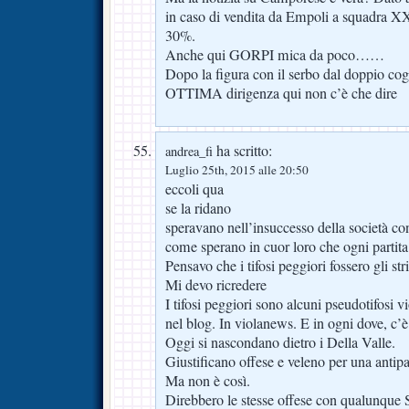
in caso di vendita da Empoli a squadra XX
30%.
Anche qui GORPI mica da poco……
Dopo la figura con il serbo dal doppio c
OTTIMA dirigenza qui non c’è che dire
ha scritto:
andrea_fi
Luglio 25th, 2015 alle 20:50
eccoli qua
se la ridano
speravano nell’insuccesso della società co
come sperano in cuor loro che ogni partita
Pensavo che i tifosi peggiori fossero gli stri
Mi devo ricredere
I tifosi peggiori sono alcuni pseudotifosi 
nel blog. In violanews. E in ogni dove, c’è
Oggi si nascondano dietro i Della Valle.
Giustificano offese e veleno per una antipat
Ma non è così.
Direbbero le stesse offese con qualunque 