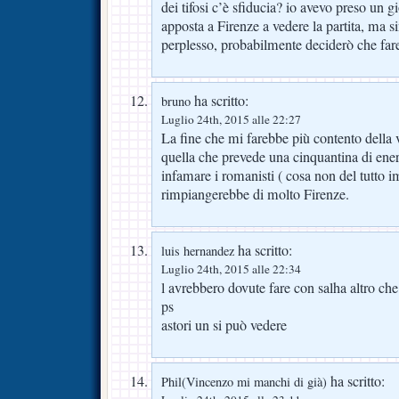
dei tifosi c’è sfiducia? io avevo preso un gi
apposta a Firenze a vedere la partita, ma 
perplesso, probabilmente deciderò che far
ha scritto:
bruno
Luglio 24th, 2015 alle 22:27
La fine che mi farebbe più contento della
quella che prevede una cinquantina di ene
infamare i romanisti ( cosa non del tutto 
rimpiangerebbe di molto Firenze.
ha scritto:
luis hernandez
Luglio 24th, 2015 alle 22:34
l avrebbero dovute fare con salha altro che
ps
astori un si può vedere
ha scritto:
Phil(Vincenzo mi manchi di già)