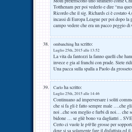
Molti preferiscono uno straniero come Chir
Totthenam per poi vederlo e dire “ma que
Ricordo che il sig. Richards ci è costato 4
incassi di Europa League per poi dopo la p
campo vedere che era un pacco peggio di 
ha scritto:
ombanching
Luglio 25th, 2015 alle 13:52
La vita da fantozzi la fanno quelli che han
invece e gia al franchi con prade. Siete ridi
Una pacca sulla spalla a Paolo da grosseto: 
ha scritto:
Carlo
Luglio 25th, 2015 alle 14:46
Continuano ad imperversare i soliti com
che si fa gli è fatto sempre male ….che gli 
noi ..che son meglio e furbi di noi… che se
bidone … se gliè bono va dagliattri .. S
Certo ci vuole le p@lle grosse per sopport
dove si sa solamente fare il disfattista ed 