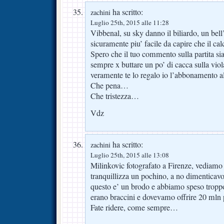
ha scritto:
zachini
Luglio 25th, 2015 alle 11:28
Vibbenal, su sky danno il biliardo, un b
sicuramente piu’ facile da capire che il cal
Spero che il tuo commento sulla partita si
sempre x buttare un po’ di cacca sulla viola
veramente te lo regalo io l’abbonamento a
Che pena…
Che tristezza…
Vdz
ha scritto:
zachini
Luglio 25th, 2015 alle 13:08
Milinkovic fotografato a Firenze, vediamo 
tranquillizza un pochino, a no dimenticavo,
questo e’ un brodo e abbiamo speso troppo
erano braccini e dovevamo offrire 20 mln 
Fate ridere, come sempre…