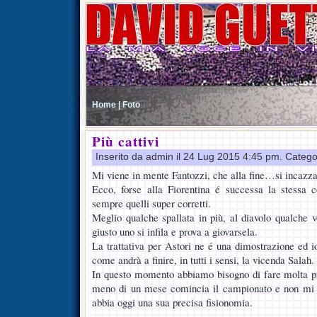
Home |
Foto
Più cattivi
Inserito da admin il 24 Lug 2015 4:45 pm. Catego
Mi viene in mente Fantozzi, che alla fine…si incazza
Ecco, forse alla Fiorentina é successa la stessa c
sempre quelli super corretti.
Meglio qualche spallata in più, al diavolo qualche vol
giusto uno si infila e prova a giovarsela.
La trattativa per Astori ne é una dimostrazione ed i
come andrà a finire, in tutti i sensi, la vicenda Salah.
In questo momento abbiamo bisogno di fare molta pr
meno di un mese comincia il campionato e non mi p
abbia oggi una sua precisa fisionomia.