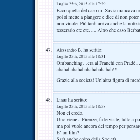
Luglio 25th, 2015 alle 17:29
Ecco quella del caso m- Savic mancava nel
poi si mette a piangere e dice di non poter
non viuole. Più tardi arriva anche la notiz
tesserarlo etc etc….. Altro che caso Ber
ha scritto:
Alessandro B.
Luglio 25th, 2015 alle 18:31
Ombanching…era al Franchi con Pradé
ahahahahahahahahahahahah!!!
Grazie alla società! Un’altra figura di me
ha scritto:
Linus
Luglio 25th, 2015 alle 18:58
Non ci credo.
Uno viene a Firenze, fa le visite, tutto a p
ma poi vuole ancora del tempo per pensar
E’ un film?
Sarà anche colpa della Società