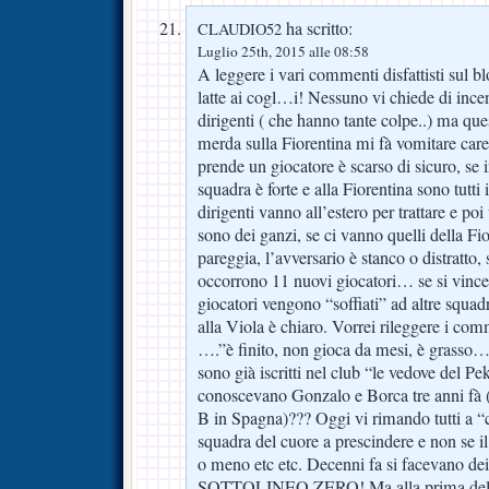
ha scritto:
CLAUDIO52
Luglio 25th, 2015 alle 08:58
A leggere i vari commenti disfattisti sul blo
latte ai cogl…i! Nessuno vi chiede di incen
dirigenti ( che hanno tante colpe..) ma qu
merda sulla Fiorentina mi fà vomitare care
prende un giocatore è scarso di sicuro, se 
squadra è forte e alla Fiorentina sono tutti i
dirigenti vanno all’estero per trattare e p
sono dei ganzi, se ci vanno quelli della Fior
pareggia, l’avversario è stanco o distratto,
occorrono 11 nuovi giocatori… se si vince
giocatori vengono “soffiati” ad altre squ
alla Viola è chiaro. Vorrei rileggere i com
….”è finito, non gioca da mesi, è grasso…u
sono già iscritti nel club “le vedove del Pe
conoscevano Gonzalo e Borca tre anni fà ( 
B in Spagna)??? Oggi vi rimando tutti a “ca
squadra del cuore a prescindere e non se i
o meno etc etc. Decenni fa si facevano d
SOTTOLINEO ZERO! Ma alla prima della Vi