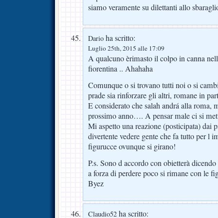
siamo veramente su dilettanti allo sbaragli
ha scritto:
Dario
Luglio 25th, 2015 alle 17:09
A qualcuno èrimasto il colpo in canna nell
fiorentina .. Ahahaha
Comunque o si trovano tutti noi o si cambia
prade sia rinforzare gli altri, romane in par
E considerato che salah andrá alla roma, 
prossimo anno…. A pensar male ci si met
Mi aspetto una reazione (posticipata) dai p
divertente vedere gente che fa tutto per l 
figurucce ovunque si girano!
P.s. Sono d accordo con obietterà dicend
a forza di perdere poco si rimane con le fi
Byez
ha scritto:
Claudio52