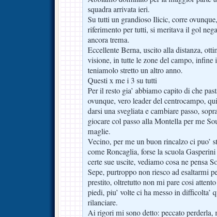
squadra arrivata ieri.
Su tutti un grandioso Ilicic, corre ovunque
riferimento per tutti, si meritava il gol ne
ancora trema.
Eccellente Berna, uscito alla distanza, ott
visione, in tutte le zone del campo, infine 
teniamolo stretto un altro anno.
Questi x me i 3 su tutti
Per il resto gia’ abbiamo capito di che past
ovunque, vero leader del centrocampo, qu
darsi una svegliata e cambiare passo, soprat
giocare col passo alla Montella per me Sou
maglie.
Vecino, per me un buon rincalzo ci puo’ s
come Roncaglia, forse la scuola Gasperini 
certe sue uscite, vediamo cosa ne pensa S
Sepe, purtroppo non riesco ad esaltarmi pe
prestito, oltretutto non mi pare cosi attento
piedi, piu’ volte ci ha messo in difficolta
rilanciare.
Ai rigori mi sono detto: peccato perderla,