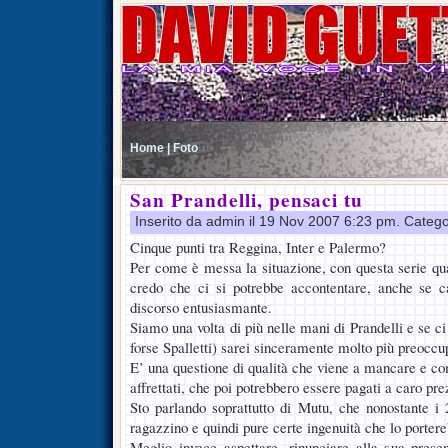
Home |
Foto
San Prandelli, pensaci tu
Inserito da admin il 19 Nov 2007 6:23 pm. Catego
Cinque punti tra Reggina, Inter e Palermo?
Per come è messa la situazione, con questa serie quasi
credo che ci si potrebbe accontentare, anche se 
discorso entusiasmante.
Siamo una volta di più nelle mani di Prandelli e se ci
forse Spalletti) sarei sinceramente molto più preoccu
E’ una questione di qualità che viene a mancare e co
affrettati, che poi potrebbero essere pagati a caro pre
Sto parlando soprattutto di Mutu, che nonostante i
ragazzino e quindi pure certe ingenuità che lo porter
Meglio invece aspettare, rinunciare alla sua presen