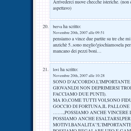
Arrivederci nuove checche isteriche. (non 
aspettavo)
ha scritto:
berva
Novembre 20th, 2007 alle 09:51
pensiamo a vince due partite su tre che mi
anzichè 5..sono meglio!giochiamosela per 
mancano dei pezzi boni…
ha scritto:
lovi
Novembre 20th, 2007 alle 10:28
SONO D’ACCORDO.L’IMPORTANTE 
GIOVANI,DI NON DEPRIMERSI TR
FACCIAMO DUE PUNTI).
MA IO,COME TUTTI VOI,SONO FI
GOCCIO DI FORTUNA,IL PALLONE 
…….,POSSIAMO ANCHE VINCERE L
POSSIAMO ANCHE ESALTARSI,PER 
MOTIVI.BANALITA’?L’IMPORTANTE
POSSIAMO REGALARE UFO E GAMB