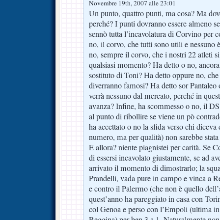
Novembre 19th, 2007 alle 23:01
Un punto, quattro punti, ma cosa? Ma d
perché? I punti dovranno essere almeno set
sennò tutta l’incavolatura di Corvino per c
no, il corvo, che tutti sono utili e nessuno
no, sempre il corvo, che i nostri 22 atleti 
qualsiasi momento? Ha detto o no, ancora i
sostituto di Toni? Ha detto oppure no, che
diverranno famosi? Ha detto sor Pantaleo
verrà nessuno dal mercato, perché in quest
avanza? Infine, ha scommesso o no, il DS v
al punto di ribollire se viene un pò contr
ha accettato o no la sfida verso chi diceva
numero, ma per qualità) non sarebbe stata 
E allora? niente piagnistei per carità. Se 
di essersi incavolato giustamente, se ad aver
arrivato il momento di dimostrarlo; la squad
Prandelli, vada pure in campo e vinca a Re
e contro il Palermo (che non è quello dell
quest’anno ha pareggiato in casa con Tori
col Genoa e perso con l’Empoli (ultima in 
Reggina) per ben 3 a 1. Naturalmente non 