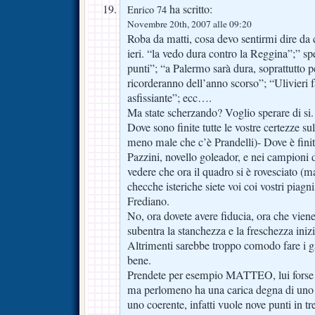
ha scritto:
Enrico 74
Novembre 20th, 2007 alle 09:20
Roba da matti, cosa devo sentirmi dire da c
ieri. “la vedo dura contro la Reggina”;” s
punti”; “a Palermo sarà dura, soprattutto 
ricorderanno dell’anno scorso”; “Ulivieri f
asfissiante”; ecc….
Ma state scherzando? Voglio sperare di si.
Dove sono finite tutte le vostre certezze su
meno male che c’è Prandelli)- Dove è finita 
Pazzini, novello goleador, e nei campioni di
vedere che ora il quadro si è rovesciato (m
checche isteriche siete voi coi vostri piagn
Frediano.
No, ora dovete avere fiducia, ora che viene i
subentra la stanchezza e la freschezza inizia
Altrimenti sarebbe troppo comodo fare i g
bene.
Prendete per esempio MATTEO, lui forse c
ma perlomeno ha una carica degna di uno 
uno coerente, infatti vuole nove punti in tre 