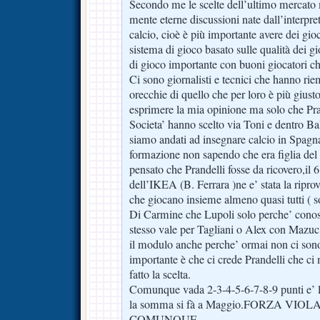
Secondo me le scelte dell’ultimo mercato 
mente eterne discussioni nate dall’interpre
calcio, cioè è più importante avere dei gio
sistema di gioco basato sulle qualità dei g
di gioco importante con buoni giocatori ch
Ci sono giornalisti e tecnici che hanno rie
orecchie di quello che per loro è più giust
esprimere la mia opinione ma solo che Pra
Societa’ hanno scelto via Toni e dentro Ba
siamo andati ad insegnare calcio in Spagna
formazione non sapendo che era figlia del 
pensato che Prandelli fosse da ricovero,il 
dell’IKEA (B. Ferrara )ne e’ stata la ripro
che giocano insieme almeno quasi tutti ( s
Di Carmine che Lupoli solo perche’ conos
stesso vale per Tagliani o Alex con Mazuc 
il modulo anche perche’ ormai non ci sono
importante è che ci crede Prandelli che ci 
fatto la scelta.
Comunque vada 2-3-4-5-6-7-8-9 punti e’ la
la somma si fà a Maggio.FORZA VIO
COMUNQUE.