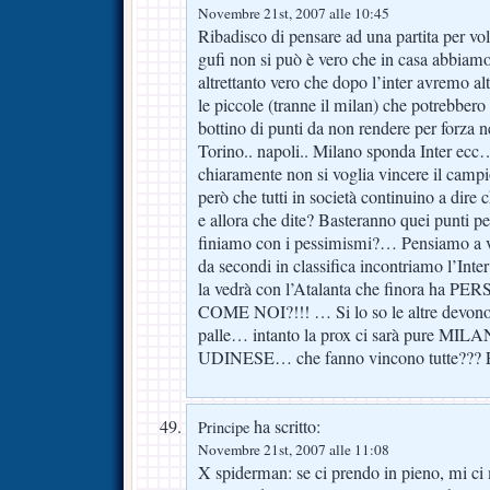
Novembre 21st, 2007 alle 10:45
Ribadisco di pensare ad una partita per volt
gufi non si può è vero che in casa abbiamo
altrettanto vero che dopo l’inter avremo al
le piccole (tranne il milan) che potrebbero
bottino di punti da non rendere per forza 
Torino.. napoli.. Milano sponda Inter e
chiaramente non si voglia vincere il ca
però che tutti in società continuino a dire 
e allora che dite? Basteranno quei punti p
finiamo con i pessimismi?… Pensiamo a 
da secondi in classifica incontriamo l’Inte
la vedrà con l’Atalanta che finora ha
COME NOI?!!! … Si lo so le altre devono
palle… intanto la prox ci sarà pure 
UDINESE… che fanno vincono tutte???
ha scritto:
Principe
Novembre 21st, 2007 alle 11:08
X spiderman: se ci prendo in pieno, mi ci