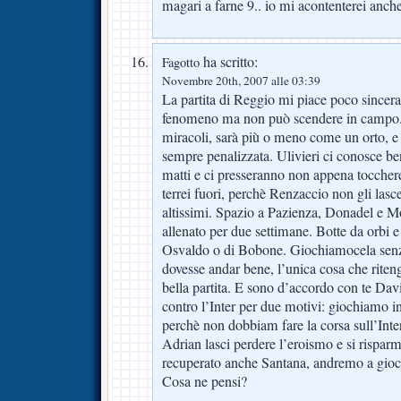
magari a farne 9.. io mi acontenterei anche
ha scritto:
Fagotto
Novembre 20th, 2007 alle 03:39
La partita di Reggio mi piace poco since
fenomeno ma non può scendere in campo. 
miracoli, sarà più o meno come un orto, e 
sempre penalizzata. Ulivieri ci conosce be
matti e ci presseranno non appena tocchere
terrei fuori, perchè Renzaccio non gli lasc
altissimi. Spazio a Pazienza, Donadel e M
allenato per due settimane. Botte da orbi 
Osvaldo o di Bobone. Giochiamocela sen
dovesse andar bene, l’unica cosa che riten
bella partita. E sono d’accordo con te Da
contro l’Inter per due motivi: giochiamo in
perchè non dobbiam fare la corsa sull’Inter
Adrian lasci perdere l’eroismo e si rispar
recuperato anche Santana, andremo a gioca
Cosa ne pensi?