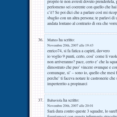
proprio te non avresti dovuto prendertela,
perlomeno sei coerente con quello che ha
c’è? Se poi dici che a parlare così mi ricop
sbaglio con un altra persona; te parlavi di
andata lontano al contrario di ora che vorres
ha scritto:
Matteo
Novembre 20th, 2007 alle 19:43
enrico74, si fa fatica a capirti, davvero
io voglio 9 punti, certo, cosi’ come li vuol
non arriveranno? pace, certo e’ che la squa
dimostrato che puo’ vincere ovunque e con
comunque, si’ – sono io, quello che mesi f
perche’ ti faceva notare le castronerie che 
imperterrito a propinarci
ha scritto:
Babaviola
Novembre 20th, 2007 alle 20:01
Sarà dura contro queste 3 squadre, lo sare
figuriamoci con questa infermeria stracolma