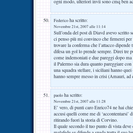
ogni modo, ulteriori invii sono cmq ben ac
ha scritto:
Federico
Novembre 21st, 2007 alle 11:14
Sull’onda del post di Diavd avevo scritto s
ci penso più mi convinco che firmerei per
trovare la conferma che l’attacco dipende 
difesa un gol lo prende sempre. Direi tre 
come indemoniati e due pareggi dopo ma 
il Palermo sia dura quanto pareggiare con l
una squadra stellare, i siciliani hanno quei 
hanno sempre messo in crisi (Amauri, ad
ha scritto:
paolo
Novembre 21st, 2007 alle 11:28
E’ vero, di punti caro Enrico74 ne hai chie
accusi quelli come me di ‘accontentarsi’ di
ritirando fuori la storia di Corvino.
Il quale secondo il tuo punto di vista dev
malafede se difende a spada tratta il suo la