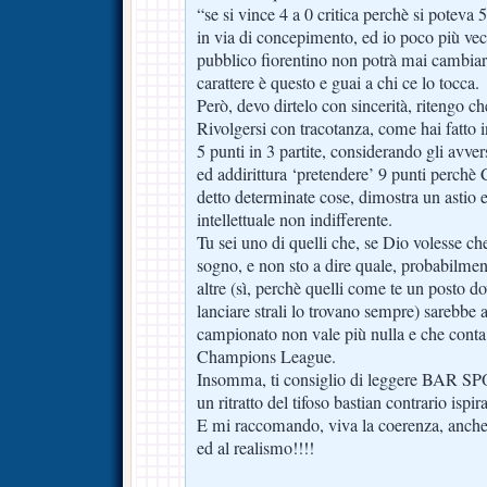
“se si vince 4 a 0 critica perchè si poteva 
in via di concepimento, ed io poco più vec
pubblico fiorentino non potrà mai cambiare 
carattere è questo e guai a chi ce lo tocca.
Però, devo dirtelo con sincerità, ritengo che
Rivolgersi con tracotanza, come hai fatto i
5 punti in 3 partite, considerando gli avver
ed addirittura ‘pretendere’ 9 punti perchè
detto determinate cose, dimostra un astio 
intellettuale non indifferente.
Tu sei uno di quelli che, se Dio volesse ch
sogno, e non sto a dire quale, probabilme
altre (sì, perchè quelli come te un posto dov
lanciare strali lo trovano sempre) sarebbe a
campionato non vale più nulla e che conta 
Champions League.
Insomma, ti consiglio di leggere BAR SP
un ritratto del tifoso bastian contrario ispi
E mi raccomando, viva la coerenza, anche 
ed al realismo!!!!