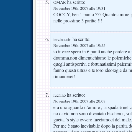
ha scritto:
OMAR
Novembre 19th, 2007 alle 19:31
COCCY, ben 1 punto ??? Quanto amore per 
nelle prossime 3 partite !!!
ha scritto:
terzinaccio
Novembre 19th, 2007 alle 19:55
io invece spero in 6 punti.anche perdere a
dramma.non dimentichiamo le polemiche 
quegli antisportivi e fortunatissimi palerm
fanno questi ultras e le loro ideologie da 
rimanderei!
ha scritto:
luchino
Novembre 19th, 2007 alle 20:08
era uno sguardo d’amore , la spada è nel c
no david non sono diventato bischero , vol
guetta ‘s style ovvero facciamoci del male.
Per me è stato inevitabile dopo la partita d
pensare.. dove saremmo ora se con noi gio