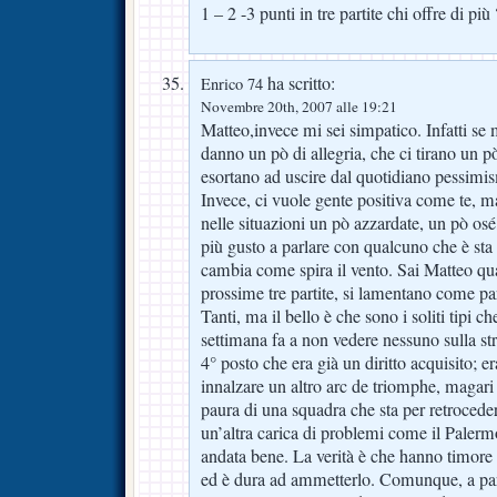
1 – 2 -3 punti in tre partite chi offre di più 
ha scritto:
Enrico 74
Novembre 20th, 2007 alle 19:21
Matteo,invece mi sei simpatico. Infatti se 
danno un pò di allegria, che ci tirano un p
esortano ad uscire dal quotidiano pessimi
Invece, ci vuole gente positiva come te, 
nelle situazioni un pò azzardate, un pò os
più gusto a parlare con qualcuno che è st
cambia come spira il vento. Sai Matteo quan
prossime tre partite, si lamentano come par
Tanti, ma il bello è che sono i soliti tipi c
settimana fa a non vedere nessuno sulla str
4° posto che era già un diritto acquisito; era
innalzare un altro arc de triomphe, magari
paura di una squadra che sta per retroced
un’altra carica di problemi come il Palerm
andata bene. La verità è che hanno timore 
ed è dura ad ammetterlo. Comunque, a part