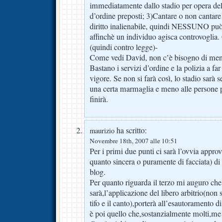
immediatamente dallo stadio per opera dell
d’ordine preposti; 3)Cantare o non cantare
diritto inalienabile, quindi NESSUNO può 
affinchè un individuo agisca controvoglia
(quindi contro legge)-
Come vedi David, non c’è bisogno di menes
Bastano i servizi d’ordine e la polizia a far
vigore. Se non si farà così, lo stadio sarà
una certa marmaglia e meno alle persone p
finirà.
ha scritto:
maurizio
Novembre 18th, 2007 alle 10:51
Per i primi due punti ci sarà l’ovvia appro
quanto sincera o puramente di facciata) di t
blog.
Per quanto riguarda il terzo mi auguro che
sarà,l’applicazione del libero arbitrio(non 
tifo e il canto),porterà all’esautoramento di
è poi quello che,sostanzialmente molti,m