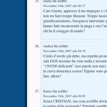
ha scritto:
emilio
Novembre 19th, 2007 alle 00:17
Caro Guetta, apprezzo il tuo impegno e i t
non mi farei troppe illusioni. Troppo lass
giustificazionismo, bisognava intervenire p
hanno fatto incancrenire la piaga e ora l’un
chi ha il coraggio di usarlo?
ha scritto:
Andrea
Novembre 19th, 2007 alle 08:19
Credo d’averlo già detto, ma repetita juvan
sala GOS nessuno ha visto nulla e nessuno è
“150/200 deficienti” (uso parole non mie)
in curva domenica scorsa? Eppure sono pro
fare, allora?
ha scritto:
Enrico
Novembre 19th, 2007 alle 09:05
Scusa CRISTIAN, ma cosa avrebbe dovuto 
la partita della nazionale? Tuttalpiù sarebb