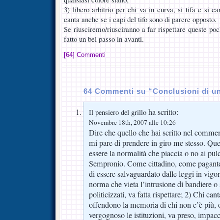
3) libero arbitrio per chi va in curva, si tifa e si ca
canta anche se i capi del tifo sono di parere opposto.
Se riusciremo/riusciranno a far rispettare queste po
fatto un bel passo in avanti.
[64] Commenti
64 Commenti su “Conclusioni di una
ha scritto:
Il pensiero del grillo
Novembre 18th, 2007 alle 10:26
Dire che quello che hai scritto nel commen
mi pare di prendere in giro me stesso. Quel
essere la normalità che piaccia o no ai pul
Sempronio. Come cittadino, come pagante e
di essere salvaguardato dalle leggi in vigo
norma che vieta l’intrusione di bandiere o 
politicizzati, va fatta rispettare; 2) Chi can
offendono la memoria di chi non c’è più,
vergognoso le istituzioni, va preso, impacc