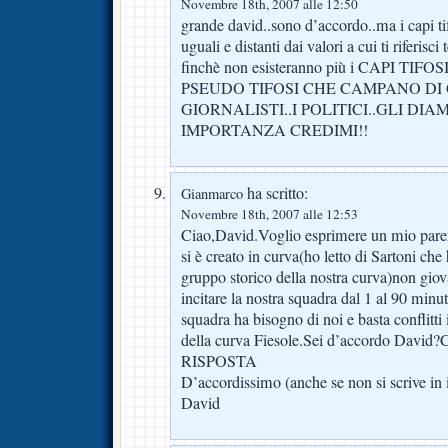
Novembre 18th, 2007 alle 12:50
grande david..sono d’accordo..ma i capi ti
uguali e distanti dai valori a cui ti riferisc
finchè non esisteranno più i CAPI T
PSEUDO TIFOSI CHE CAMPANO DI 
GIORNALISTI..I POLITICI..GLI DI
IMPORTANZA CREDIMI!!
ha scritto:
Gianmarco
Novembre 18th, 2007 alle 12:53
Ciao,David.Voglio esprimere un mio pare
si è creato in curva(ho letto di Sartoni che
gruppo storico della nostra curva)non gio
incitare la nostra squadra dal 1 al 90 minu
squadra ha bisogno di noi e basta conflitti 
della curva Fiesole.Sei d’accordo David
RISPOSTA
D’accordissimo (anche se non si scrive in 
David