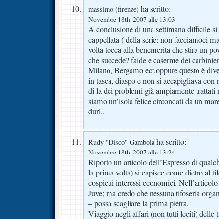
ha scritto:
massimo (firenze)
Novembre 18th, 2007 alle 13:03
A conclusione di una settimana difficile si
cappellata ( della serie: non facciamoci ma
volta tocca alla benemerita che stira un pove
che succede? faide e caserme dei carbinie
Milano, Bergamo ect.oppure questo è dive
in tasca, diaspo e non si accapigliava con 
di la dei problemi già ampiamente trattati 
siamo un’isola felice circondati da un mare
duri..
ha scritto:
Rudy "Disco" Gambola
Novembre 18th, 2007 alle 13:24
Riporto un articolo dell’Espresso di qualc
la prima volta) si capisce come dietro al ti
cospicui interessi economici. Nell’articolo 
Juve; ma credo che nessuna tifoseria organ
– possa scagliare la prima pietra.
Viaggio negli affari (non tutti leciti) delle 