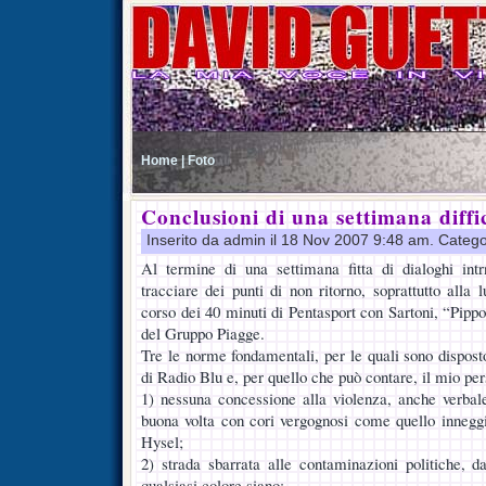
Home |
Foto
Conclusioni di una settimana diffic
Inserito da admin il 18 Nov 2007 9:48 am. Catego
Al termine di una settimana fitta di dialoghi intr
tracciare dei punti di non ritorno, soprattutto alla
corso dei 40 minuti di Pentasport con Sartoni, “Pipp
del Gruppo Piagge.
Tre le norme fondamentali, per le quali sono dispost
di Radio Blu e, per quello che può contare, il mio per
1) nessuna concessione alla violenza, anche verbal
buona volta con cori vergognosi come quello inneggia
Hysel;
2) strada sbarrata alle contaminazioni politiche, da
qualsiasi colore siano;