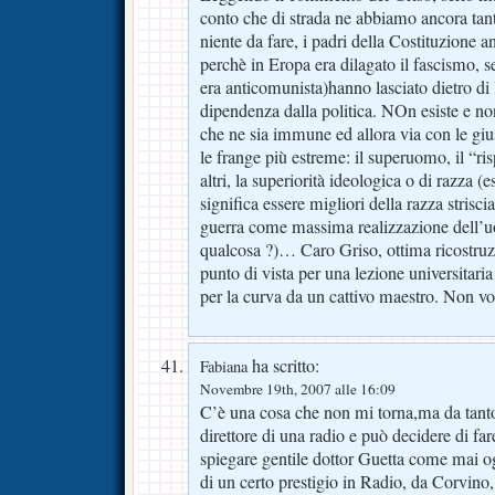
conto che di strada ne abbiamo ancora tan
niente da fare, i padri della Costituzione an
perchè in Eropa era dilagato il fascismo, s
era anticomunista)hanno lasciato dietro di 
dipendenza dalla politica. NOn esiste e no
che ne sia immune ed allora via con le gius
le frange più estreme: il superuomo, il “ri
altri, la superiorità ideologica o di razza (e
significa essere migliori della razza strisciat
guerra come massima realizzazione dell’
qualcosa ?)… Caro Griso, ottima ricostruzi
punto di vista per una lezione universita
per la curva da un cattivo maestro. Non v
ha scritto:
Fabiana
Novembre 19th, 2007 alle 16:09
C’è una cosa che non mi torna,ma da tan
direttore di una radio e può decidere di fa
spiegare gentile dottor Guetta come mai og
di un certo prestigio in Radio, da Corvino, 