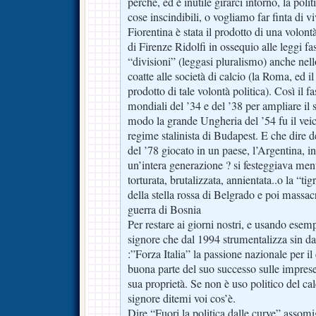
perché, ed è inutile girarci intorno, la poli
cose inscindibili, o vogliamo far finta di v
Fiorentina è stata il prodotto di una volontà
di Firenze Ridolfi in ossequio alle leggi f
“divisioni” (leggasi pluralismo) anche nel
coatte alle società di calcio (la Roma, ed 
prodotto di tale volontà politica). Così il f
mondiali del ’34 e del ’38 per ampliare il 
modo la grande Ungheria del ’54 fu il vei
regime stalinista di Budapest. E che dire
del ’78 giocato in un paese, l’Argentina, i
un’intera generazione ? si festeggiava ment
torturata, brutalizzata, annientata..o la “ti
della stella rossa di Belgrado e poi massa
guerra di Bosnia
Per restare ai giorni nostri, e usando esem
signore che dal 1994 strumentalizza sin da
:”Forza Italia” la passione nazionale per il
buona parte del suo successo sulle imprese
sua proprietà. Se non è uso politico del ca
signore ditemi voi cos’è.
Dire “Fuori la politica dalle curve” assomi