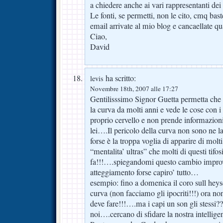
a chiedere anche ai vari rappresentanti dei
Le fonti, se permetti, non le cito, cmq bast
email arrivate al mio blog e cancaellate q
Ciao,
David
ha scritto:
levis
Novembre 18th, 2007 alle 17:27
Gentilisssimo Signor Guetta permetta che
la curva da molti anni e vede le cose con i 
proprio cervello e non prende informazion
lei….Il pericolo della curva non sono ne la
forse è la troppa voglia di apparire di mol
“mentalita’ ultras” che molti di questi tif
fa!!!….spiegandomi questo cambio improv
atteggiamento forse capiro’ tutto…
esempio: fino a domenica il coro sull heyse
curva (non facciamo gli ipocriti!!!) ora no
deve fare!!!….ma i capi un son gli stessi
noi….cercano di sfidare la nostra intellig