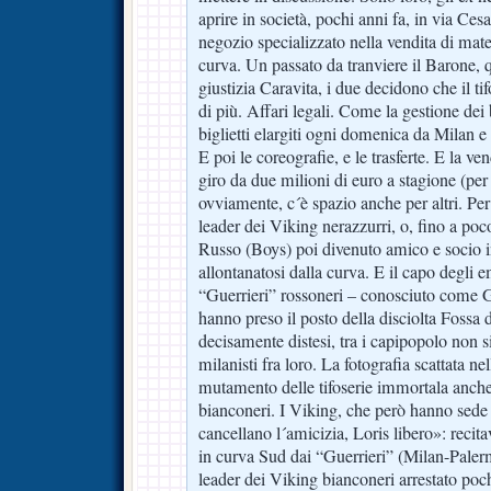
aprire in società, pochi anni fa, in via Ce
negozio specializzato nella vendita di mat
curva. Un passato da tranviere il Barone, 
giustizia Caravita, i due decidono che il ti
di più. Affari legali. Come la gestione dei b
biglietti elargiti ogni domenica da Milan e 
E poi le coreografie, e le trasferte. E la 
giro da due milioni di euro a stagione (per
ovviamente, c´è spazio anche per altri. Pe
leader dei Viking nerazzurri, o, fino a po
Russo (Boys) poi divenuto amico e socio in
allontanatosi dalla curva. E il capo degli 
“Guerrieri” rossoneri – conosciuto come 
hanno preso il posto della disciolta Fossa d
decisamente distesi, tra i capipopolo non si 
milanisti fra loro. La fotografia scattata ne
mutamento delle tifoserie immortala anche
bianconeri. I Viking, che però hanno sede 
cancellano l´amicizia, Loris libero»: recita
in curva Sud dai “Guerrieri” (Milan-Paler
leader dei Viking bianconeri arrestato poc