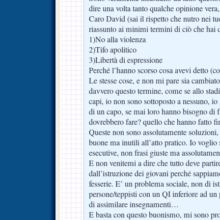
dire una volta tanto qualche opinione vera,
Caro David (sai il rispetto che nutro nei tuoi
riassunto ai minimi termini di ciò che hai d
1)No alla violenza
2)Tifo apolitico
3)Libertà di espressione
Perché l’hanno scorso cosa avevi detto (co
Le stesse cose, e non mi pare sia cambiato 
davvero questo termine, come se allo stadi
capi, io non sono sottoposto a nessuno, io
di un capo, se mai loro hanno bisogno di fa
dovrebbero fare? quello che hanno fatto fi
Queste non sono assolutamente soluzioni, 
buone ma inutili all’atto pratico. Io voglio 
esecutive, non frasi giuste ma assolutamente
E non venitemi a dire che tutto deve partir
dall’istruzione dei giovani perché sappiam
fesserie. E’ un problema sociale, non di is
persone/teppisti con un QI inferiore ad un
di assimilare insegnamenti…
E basta con questo buonismo, mi sono prop