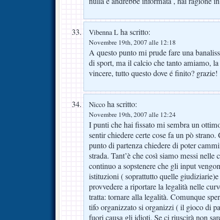
nulla e andrebbe informata , hai ragione in 
ha scritto:
Vibenna L
Novembre 19th, 2007 alle 12:18
A questo punto mi prude fare una banali
di sport, ma il calcio che tanto amiamo, la
vincere, tutto questo dove é finito? grazie!
ha scritto:
Nicco
Novembre 19th, 2007 alle 12:24
I punti che hai fissato mi sembra un ottim
sentir chiedere certe cose fa un pò strano
punto di partenza chiedere di poter cammi
strada. Tant’è che così siamo messi nelle c
continuo a sopstenere che gli input vengon
istituzioni ( soprattutto quelle giudiziarie)
provvedere a riportare la legalità nelle cur
tratta: tornare alla legalità. Comunque spe
tifo organizzato si organizzi ( il gioco di 
fuori causa gli idioti. Se ci riuscirà non 