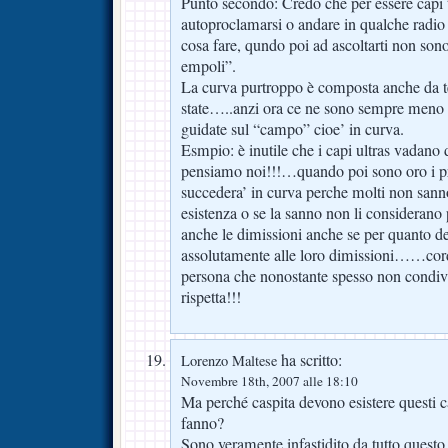
Punto secondo: Credo che per essere capi t
autoproclamarsi o andare in qualche radio 
cosa fare, qundo poi ad ascoltarti non sono
empoli”.
La curva purtroppo è composta anche da t
state…..anzi ora ce ne sono sempre meno 
guidate sul “campo” cioe’ in curva.
Esmpio: è inutile che i capi ultras vadano d
pensiamo noi!!!…quando poi sono oro i pr
succedera’ in curva perche molti non san
esistenza o se la sanno non li considerano 
anche le dimissioni anche se per quanto d
assolutamente alle loro dimissioni……cordia
persona che nonostante spesso non condivid
rispetta!!!
ha scritto:
Lorenzo Maltese
Novembre 18th, 2007 alle 18:10
Ma perché caspita devono esistere questi c
fanno?
Sono veramente infastidito da tutto questo