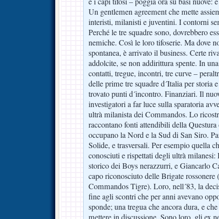
e i capi tifosi – poggia ora su basi nuove: e
Un gentlemen agreement che mette assieme
interisti, milanisti e juventini. I contorni 
Perché le tre squadre sono, dovrebbero es
nemiche. Così le loro tifoserie. Ma dove no
spontanea, è arrivato il business. Certe riv
addolcite, se non addirittura spente. In un
contatti, tregue, incontri, tre curve – peralt
delle prime tre squadre d´Italia per storia 
trovato punti d´incontro. Finanziari. Il nuo
investigatori a far luce sulla sparatoria av
ultrà milanista dei Commandos. Lo ricost
raccontano fonti attendibili della Questura 
occupano la Nord e la Sud di San Siro. Pa
Solide, e trasversali. Per esempio quella c
conosciuti e rispettati degli ultrà milanesi
storico dei Boys nerazzurri, e Giancarlo C
capo riconosciuto delle Brigate rossonere 
Commandos Tigre). Loro, nell´83, la decis
fine agli scontri che per anni avevano oppo
sponde; una tregua che ancora dura, e che
mettere in discussione. Sono loro, gli ex n