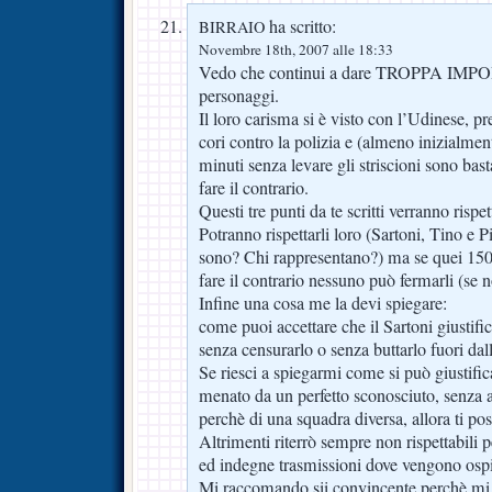
ha scritto:
BIRRAIO
Novembre 18th, 2007 alle 18:33
Vedo che continui a dare TROPPA IMP
personaggi.
Il loro carisma si è visto con l’Udinese, p
cori contro la polizia e (almeno inizialment
minuti senza levare gli striscioni sono bas
fare il contrario.
Questi tre punti da te scritti verranno rispe
Potranno rispettarli loro (Sartoni, Tino e 
sono? Chi rappresentano?) ma se quei 150
fare il contrario nessuno può fermarli (se 
Infine una cosa me la devi spiegare:
come puoi accettare che il Sartoni giustifich
senza censurarlo o senza buttarlo fuori dal
Se riesci a spiegarmi come si può giustific
menato da un perfetto sconosciuto, senza av
perchè di una squadra diversa, allora ti po
Altrimenti riterrò sempre non rispettabili 
ed indegne trasmissioni dove vengono ospit
Mi raccomando sii convincente perchè mi 