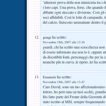
´ulteriore prova della non inimicizia tra i
i loro capi. Una prova, forse, che quando il
abbatte ogni steccato e divisione. Così gli
soci affidabili. Così le lotte di campanile, le
del calcio, finiscono ammainate dentro il p
ha scritto:
giangi
Novembre 18th, 2007 alle 13:36
guardi..chi ha scritto una sciocchezza non s
di essere informato ma non lo è..oppure at
da discutibili fonti..personaggi che per l
neanche più in curva..le ripeto..lei ha scri
ha scritto:
Emanuele
Novembre 18th, 2007 alle 13:47
Caro David, sono un tuo affezionatissimo a
lettore, ho però una (ai tuoi occhi), grand
Ho fatto parte del Fronte della Gioventù d
stato iscritto al MSI, sempre frequentando 