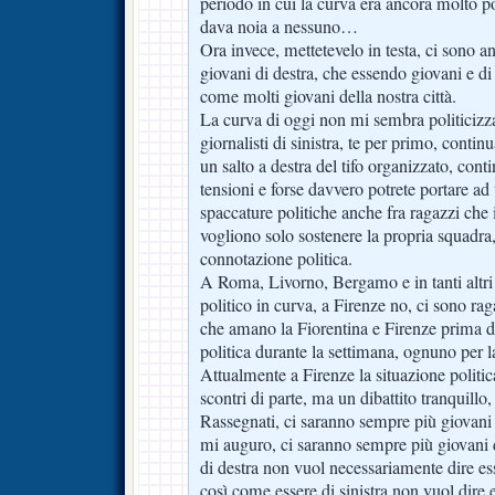
periodo in cui la curva era ancora molto po
dava noia a nessuno…
Ora invece, mettetevelo in testa, ci sono a
giovani di destra, che essendo giovani e d
come molti giovani della nostra città.
La curva di oggi non mi sembra politicizza
giornalisti di sinistra, te per primo, continu
un salto a destra del tifo organizzato, cont
tensioni e forse davvero potrete portare ad 
spaccature politiche anche fra ragazzi che
vogliono solo sostenere la propria squadra
connotazione politica.
A Roma, Livorno, Bergamo e in tanti altri s
politico in curva, a Firenze no, ci sono raga
che amano la Fiorentina e Firenze prima d
politica durante la settimana, ognuno per la
Attualmente a Firenze la situazione politi
scontri di parte, ma un dibattito tranquillo
Rassegnati, ci saranno sempre più giovani 
mi auguro, ci saranno sempre più giovani d
di destra non vuol necessariamente dire esse
così come essere di sinistra non vuol dire e