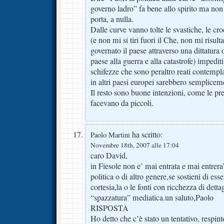
governo ladro” fa bene allo spirito ma non 
porta, a nulla.
Dalle curve vanno tolte le svastiche, le croci
(e non mi si tiri fuori il Che, non mi risu
governato il paese attraverso una dittatura
paese alla guerra e alla catastrofe) impediti
schifezze che sono peraltro reati contempla
in altri paesi europei sarebbero semplicem
Il resto sono buone intenzioni, come le pre
facevano da piccoli.
ha scritto:
Paolo Martini
Novembre 18th, 2007 alle 17:04
caro David,
in Fiesole non e’ mai entrata e mai entre
politica o di altro genere,se sostieni di esse
cortesia,la o le fonti con ricchezza di dettag
“spazzatura” mediatica.un saluto,Paolo
RISPOSTA
Ho detto che c’è stato un tentativo, respin