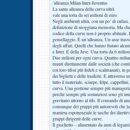
´alleanza Milan-Inter-Juventus
La santa alleanza della curva ultrà
vale una torta da sei milioni di euro
Negli ambienti ultrà, con un po´ di enfasi,
definizione di moggiana memoria. Ma che 
codice della curve non è proprio abituale. 
gemellaggio. È un´alleanza. Un asse trasve
degli affari. Quelli che hanno fiutato alcun
e Inter. E della Juve. Una torta da 6 milion
Due milioni per ogni curva. Quattro miliard
munti direttamente dalle società (che cont
coi loro tifosi più fedeli e scalmanati), in p
dei biglietti e delle trasferte. E attravers
tutto il materiale, sciarpe, felpe, cappellini
curva. Una gestione sempre più managerial
perché sempre più sostanziosi sono gli int
gravitano attorno al tifo. Il comando di una 
comunque dei gruppi più autorevoli che la
maniera esponenziale le tasche dei diretti
gruppi dirigenti delle curve.
Il giochetto – alimentato da anni di legami