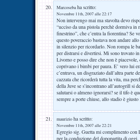
ha scritto:
Marcoseba
Novembre 11th, 2007 alle 22:17
Non intervengo mai ma stavolta devo rispon
“ucciso da una pistola perchè dormiva in 
finestrino”, che c’entra la fiorentina? Se v
questo poveraccio bastava non andare allo 
in silenzio per ricordarlo. Non rompa le bal
per distrarsi e divertirsi. Mi sono trovato 
Livorno e posso dire che non è piacevole, 
coprivano i bimbi per paura. E’ vero lui er
c’entrava, un disgraziato dall’altra parte de
cazzata che ricorderà tutta la vita, ma perc
della Juve se s’incontrano all’autogrill si
salutarsi o almeno ignorarsi? se il tifo è 
sempre a porte chiuse, allo stadio è giust
ha scritto:
maurizio
Novembre 11th, 2007 alle 22:21
Egregio sig. Guetta mi complimento con Le
per la conduzione del dopopartita di oggi.