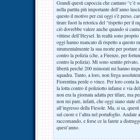
Grandi questi capoccia che cantano “c’è so
nella partita più importante dell’anno lasc
questo il motivo per cui oggi s’è perso, ca
tirare fuori la retorica del “rispetto per il
ciò dovrebbe valere anche quando si cantan
vittime dell’Heysel. In realtà sono propri
oggi hanno mancato di rispetto a questo 
strumentalmente la sua morte per portare a
contro la polizia (che, a Firenze, per fortun
contro la polizia). Mi sono sentito privato,
libertà perché 200 minorati mi hanno impe
squadra. Tanto, a loro, non frega assolutem
Fiorentina perde o vince. Per loro conta la 
la lotta contro il poliziotto infame e via 
non era la giornata adatta per tifare, ma pe
non mi pare, infatti, che oggi siano state c
all’ingresso della Fiesole. Ma, si sa, que
sul cuore e l’altra nel portafoglio. Andate 
raccomando, e forse ce la farete a distrugg
quest’anno.