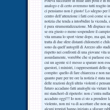
Poteva succedere in mille altri posti e in m
analogo e di certo avremmo tutti reagito i
ci pensiamo non è giusto! Lo sdegno per l
centro dell’attenzione i fatti così come si s
notizia che tenda a intorbidire la vicenda, a
è pura strumentalizzazione. Mi dispiace m
se era giusto o meno sospendere il campion
vita umana lo sport viene dopo, ma qui, in
tratta di due sfere distanti chilometri e ch
sono da quell’autogrill di Arezzo allo stad
rispetto nei confronti di una giovane vita
assurdamente, vorrebbe che si parlasse es
cui un agente si è messo a sparare non esse
questori, i ministri, i rappresentanti dello
compito: quello di fare chiarezza e non na
quanto pare per tre ore la notizia è stata n
delle reazioni degli ultràs violenti e pensa
futuro accadano fatti analoghi sia vietare le
mi stancherò di ripeterlo: non c’entra nulla
accaduto oggi!!! Io non ci sto a prendere la
violento, non mi va di accettare che non a
alcuni teppisti hanno iniziato a sfogare ra