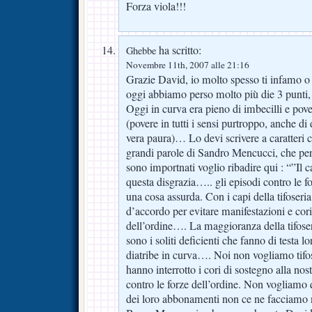
Forza viola!!!
ha scritto:
Ghebbe
Novembre 11th, 2007 alle 21:16
Grazie David, io molto spesso ti infamo o
oggi abbiamo perso molto più die 3 punti, 
Oggi in curva era pieno di imbecilli e pov
(povere in tutti i sensi purtroppo, anche di 
vera paura)… Lo devi scrivere a caratteri cu
grandi parole di Sandro Mencucci, che pe
sono importnati voglio ribadire qui : “”Il 
questa disgrazia….. gli episodi contro le f
una cosa assurda. Con i capi della tifoser
d’accordo per evitare manifestazioni e cori
dell’ordine…. La maggioranza della tifoser
sono i soliti deficienti che fanno di testa 
diatribe in curva…. Noi non vogliamo tifos
hanno interrotto i cori di sostegno alla nos
contro le forze dell’ordine. Non vogliamo q
dei loro abbonamenti non ce ne facciamo 