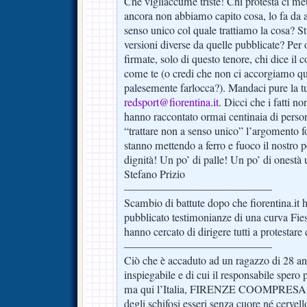
Che vigliaccume triste! Chi protesta ci mett
ancora non abbiamo capito cosa, lo fa da 
senso unico col quale trattiamo la cosa? 
versioni diverse da quelle pubblicate? Per
firmate, solo di questo tenore, chi dice il
come te (o credi che non ci accorgiamo q
palesemente farlocca?). Mandaci pure la t
redsport@fiorentina.it
. Dicci che i fatti n
hanno raccontato ormai centinaia di person
“trattare non a senso unico” l’argomento fo
stanno mettendo a ferro e fuoco il nostro 
dignità! Un po’ di palle! Un po’ di onestà 
Stefano Prizio
—————————————–
Scambio di battute dopo che fiorentin
pubblicato testimonianze di una curva Fies
hanno cercato di dirigere tutti a protestare 
—————————————–
Ciò che è accaduto ad un ragazzo di 28 an
inspiegabile e di cui il responsabile spero
ma qui l’Italia, FIRENZE COOMPRESA, è 
degli schifosi esseri senza cuore né cervel