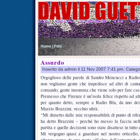
Home |
Foto
Assurdo
Inserito da admin il 11 Nov 2007 7:41 pm. Catego
Orgoglioso delle parole di Sandro Mencucci a Radi
non vogliamo gente che impedisce ad altri di canta
comando, gente insomma che viene solo per fare cas
Premesso che Firenze è un’isola felice rispetto ad al
per quanto detto, sempre a Radio Blu, da uno dei 
Marzio Brazzini, vecchio ultrà.
“Mi dimetto dalle mie responsabilità di punto di rifer
ha detto Brazzini – perché ho messo la faccia nell
partita e quelle decisioni sono state disattese in tutto 
Mi vergogno quasi a guardare nel nostro orticello,
altezza uomo da una parte all’altra dell’autostrada