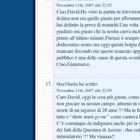
Novembre 11th, 2007 alle 22:02
Ciao,David.Ho visto la partita in televisi
ilclima non era quello giusto per affrontare
hai definito la prova di maturità.Una volta
giudizio era giusto che la nostra curva inci
primo all’ultimo minuto.Firenze è sempre st
dodicesimo uomo ma oggi questa bolgia è
mancare.Secondo me questo mancato appor
pubblico è una delle cause di questa sconf
Ciao,Gianmarco.
ha scritto:
MaxVInella
Novembre 11th, 2007 alle 22:05
Caro David, oggi la cosa più giusta, com
non giocare su nessun campo, almeno in se
morte di un ragazzo di 28 anni !!! Ma in Ita
tutto e “show must go on ” come cantava 
C’è comunque da indignarsi anche per la 
dei fatti della Questura di Arezzo : due col
intimidatorio !!! Ma viaaaaa!!