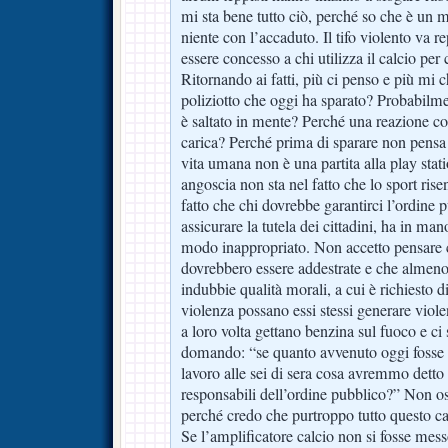
mi sta bene tutto ciò, perché so che è un m
niente con l’accaduto. Il tifo violento va r
essere concesso a chi utilizza il calcio per
Ritornando ai fatti, più ci penso e più mi c
poliziotto che oggi ha sparato? Probabilme
è saltato in mente? Perché una reazione cos
carica? Perché prima di sparare non pensa
vita umana non è una partita alla play sta
angoscia non sta nel fatto che lo sport ris
fatto che chi dovrebbe garantirci l’ordine 
assicurare la tutela dei cittadini, ha in mano
modo inappropriato. Non accetto pensare 
dovrebbero essere addestrate e che almeno
indubbie qualità morali, a cui è richiesto d
violenza possano essi stessi generare violen
a loro volta gettano benzina sul fuoco e ci
domando: “se quanto avvenuto oggi fosse 
lavoro alle sei di sera cosa avremmo detto 
responsabili dell’ordine pubblico?” Non o
perché credo che purtroppo tutto questo c
Se l’amplificatore calcio non si fosse mes