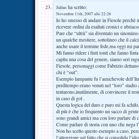
ha scritto:
Julius
Novembre 11th, 2007 alle 22:26
Io ho smesso di andare in Fiesole perchè 
ricevere ordini da esaltati cronici e ubriaconi
Pare che “ultrà” sia diventato un sinonimo
un qualche mestiere, sottolineo che il calc
anche usare il termine fede,ma oggi mi par
Mi fanno ridere i finti tonti che fanno fint
capita una cosa del genere, siamo seri raga
Fiesole, personaggi come Fabrizio dettano 
chi è “out”.
Esempio lampante fu l’amichevole dell’Ita
perditempo erano venuti nel “loro” stadio a 
tentarono,inutilmente, di convincere il res
in caso di gol .
Questa logica del duro e puro mi fa schifo, 
di più è che io frequento un sacco di gente 
sono grandi amici ma con loro parlare di ce
Come parlare di storia con uno che nega l
Non ho scelto questo esempio a caso, per
l’attenzione sul fatto che si consolida l’id