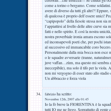
cerebrali…che tristezza!!! Se chiudi gli oc
come a torino o bergamo. Come soldatini.
avere di diverso da tutti gli altri?! Eppure, 
di qualcosa è proprio dell’essere unici! P
“capipopolo” della fiesole stessa non sia m
l’appiattirsi al livello delle altre curve sia
fatti e nello spirito. E così la nostra unicità
nostra proverbiale ironia amara escono sol
ed inconsapevoli poeti che, per pochi ista
al successivo ed immancabile coro becero
Personalmente dalla mia bocca non esce mai
o le squadre avversarie (tranne, naturalme
juve vaffan…zùm, ma questo mi sembra ac
ineccepibile), ma solo il tifo per la viola
non mi vergogno di esser stato allo stadio
Un abbraccio e forza viola
ha scritto:
fabrizio
Novembre 12th, 2007 alle 01:45
Io la fò breve la FIORENTINA è la squadra
tutti IO me ne frego. Soprattutto di gente