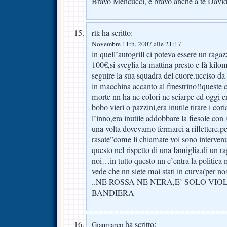
Bravo Mencucci, e bravo anche a te David
ha scritto:
rik
Novembre 11th, 2007 alle 21:17
in quell’autogrill ci poteva essere un rag
100€,si sveglia la mattina presto e fà kilom
seguire la sua squadra del cuore.ucciso da
in macchina accanto al finestrino!!queste co
morte nn ha ne colori ne sciarpe ed oggi era
bobo vieri o pazzini,era inutile tirare i cor
l’inno,era inutile addobbare la fiesole con
una volta dovevamo fermarci a riflettere.per
rasate”come li chiamate voi sono intervenu
questo nel rispetto di una famiglia,di un r
noi…in tutto questo nn c’entra la politica m
vede che nn siete mai stati in curva(per nos
..NE ROSSA NE NERA,E’ SOLO VI
BANDIERA
ha scritto:
Gianmarco