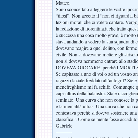
Matteo,
Sono sconcertato a leggere le vostre ipocri
“tifosi”. Non accetto il “non ci riguarda, b
lezioni morali che ci volete cantare. Verg
la redazione di fiorentina.it che tratta qu
è successa una cosa molto grave, è morto
stava andando a vedere la sua squadra di ca
dovevano reagire a quel delitto, con forme 
civile. Non si dovevano mettere gli strisci
non si doveva nemmeno entrare allo stadi
DOVEVA GIOCARE, perchè I MORTI
Se capitasse a uno di voi o ad un vostro ami
ragazzo laziale freddato all’autogril? Siete d
menefreghismo mi fa schifo. Comunque que
capi-ultras della balaustra. State raccoglie
seminato. Una curva che non conosce la paro
e la mentalità ultras. Una curva che non c
contestava perchè si doveva sostenere una
classifica”. Come se niente fosse accaduto
Gabriele.
———-