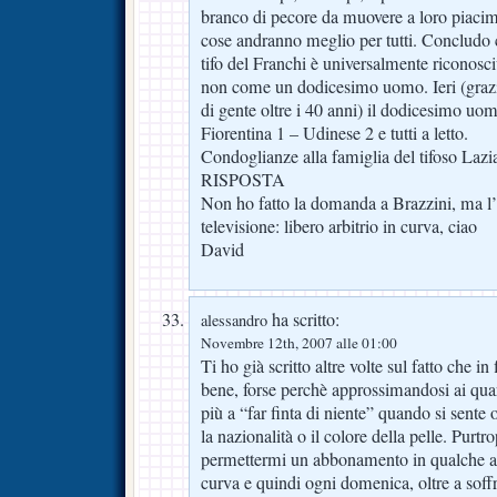
branco di pecore da muovere a loro piaci
cose andranno meglio per tutti. Concludo 
tifo del Franchi è universalmente riconosciu
non come un dodicesimo uomo. Ieri (grazie 
di gente oltre i 40 anni) il dodices
Fiorentina 1 – Udinese 2 e tutti a letto.
Condoglianze alla famiglia del tifoso Lazia
RISPOSTA
Non ho fatto la domanda a Brazzini, ma l’h
televisione: libero arbitrio in curva, ciao
David
ha scritto:
alessandro
Novembre 12th, 2007 alle 01:00
Ti ho già scritto altre volte sul fatto che in
bene, forse perchè approssimandosi ai qua
più a “far finta di niente” quando si sente
la nazionalità o il colore della pelle. Purt
permettermi un abbonamento in qualche al
curva e quindi ogni domenica, oltre a soffr