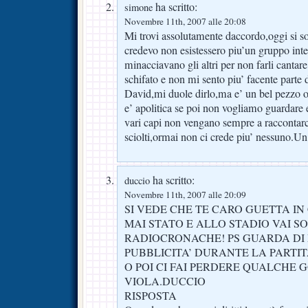
ha scritto:
simone
Novembre 11th, 2007 alle 20:08
Mi trovi assolutamente daccordo,oggi si so
credevo non esistessero piu’un gruppo inte
minacciavano gli altri per non farli cantar
schifato e non mi sento piu’ facente parte
David,mi duole dirlo,ma e’ un bel pezzo o
e’ apolitica se poi non vogliamo guardare e
vari capi non vengano sempre a raccontarci 
sciolti,ormai non ci crede piu’ nessuno.U
ha scritto:
duccio
Novembre 11th, 2007 alle 20:09
SI VEDE CHE TE CARO GUETTA IN 
MAI STATO E ALLO STADIO VAI S
RADIOCRONACHE! PS GUARDA DI
PUBBLICITA’ DURANTE LA PARTI
O POI CI FAI PERDERE QUALCHE 
VIOLA.DUCCIO
RISPOSTA