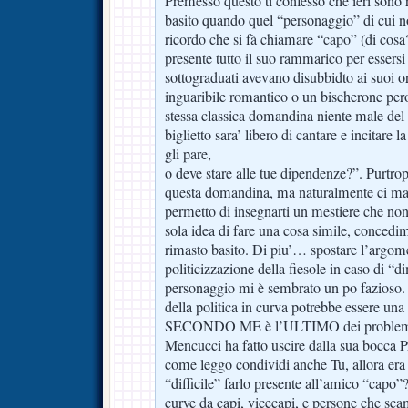
Premesso questo ti confesso che ieri son
basito quando quel “personaggio” di cui 
ricordo che si fà chiamare “capo” (di cosa
presente tutto il suo rammarico per essersi
sottograduati avevano disubbidto ai suoi o
inguaribile romantico o un bischerone pero
stessa classica domandina niente male de
biglietto sara’ libero di cantare e incitar
gli pare,
o deve stare alle tue dipendenze?”. Purtrop
questa domandina, ma naturalmente ci man
permetto di insegnarti un mestiere che non
sola idea di fare una cosa simile, concedim
rimasto basito. Di piu’… spostare l’argom
politicizzazione della fiesole in caso di “
personaggio mi è sembrato un po fazioso
della politica in curva potrebbe essere un
SECONDO ME è l’ULTIMO dei problemi
Mencucci ha fatto uscire dalla sua boc
come leggo condividi anche Tu, allora era 
“difficile” farlo presente all’amico “capo”?
curve da capi, vicecapi, e persone che sc