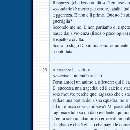
Il ragazzo (che fosse un tifoso è emerso 
secondario) è morto per errore, fatalità (a
leggerezza. E non è il primo. Questo è suff
guerriglia?
Secondo me no. E non parliamo di rispetto
nasce dalla violenza (fisica o psicologica)
Rispetto è civiltà.
Scusa lo sfogo David ma sono veramente 
sconfortata.
ha scritto:
Alessandro
Novembre 11th, 2007 alle 23:01
Fermiamoci un attimo a riflettere: qui il ca
E’ successa una tragedia, ed il calcio è st
solo motivo: perché quel ragazzo che è sta
vedere una partita della sua squadra. Se si
ad un museo cosa cambiava? Mi piacerebb
ragionare tutti su un dato evidente: qui non
c’entra solo un clamoroso errore di un pol
sbagliato e che è giusto che paghi le cons