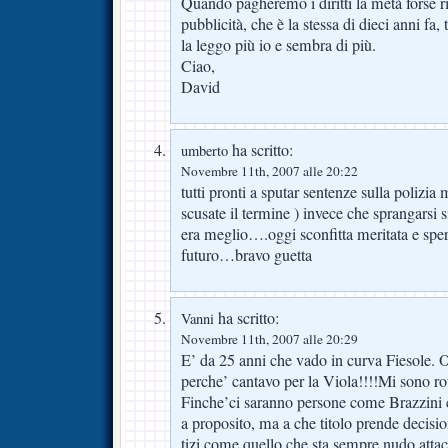
Quando pagheremo i diritti la metà forse r
pubblicità, che è la stessa di dieci anni fa,
la leggo più io e sembra di più.
Ciao,
David
ha scritto:
umberto
Novembre 11th, 2007 alle 20:22
tutti pronti a sputar sentenze sulla polizia
scusate il termine ) invece che sprangarsi 
era meglio….oggi sconfitta meritata e sper
futuro…bravo guetta
ha scritto:
Vanni
Novembre 11th, 2007 alle 20:29
E’ da 25 anni che vado in curva Fiesole. 
perche’ cantavo per la Viola!!!!Mi sono rot
Finche’ci saranno persone come Brazzini c
a proposito, ma a che titolo prende decisi
tizi come quello che sta sempre nudo atta