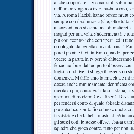
anche sopportare la vicinanza di sub-umani
nell’urlare zingaro a tizio, hu-hu a caio, t
via. A roma i laziali hanno offeso mutu co
sempre con ibrahimovic (che, oltre tutto, s
attenzioni, non si esime mai di metterci la
magari per una volta s’addormenta!) e tut
più cori “contro” che cori “per”, ed il tutt
omologato da perfetta curva italiana”. Poi
pure i pianti e il vittimismo quando, per c
vedere la partita in tv perchè chiuderanno lo
felice ma forse dal tuo posto d’osservazio
logistico-uditive, ti sfugge il becerismo str
domenica. Mah!Io amo la mia città e mi inf
essere anche minimamente identificata con
merita di più, considerata la sua storia, la 
apertura, di modernità e di libertà. Basta 
per rendersi conto di quale abissale distanza
più autentico spirito fiorentino e quella 
fascistoide che fa bella mostra di sè in c
gli stessi cori, le stesse offese…basta camb
squadra che gioca contro, tanto per non us