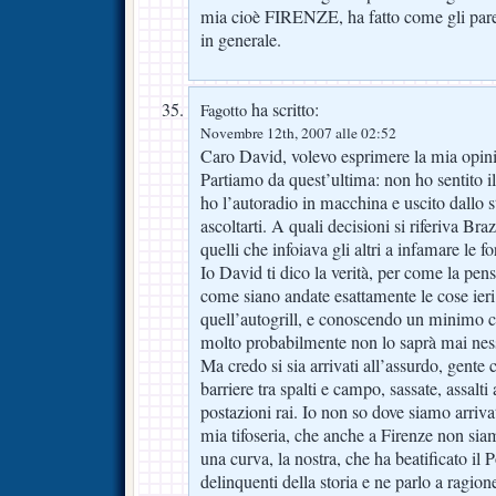
mia cioè FIRENZE, ha fatto come gli parev
in generale.
ha scritto:
Fagotto
Novembre 12th, 2007 alle 02:52
Caro David, volevo esprimere la mia opin
Partiamo da quest’ultima: non ho sentito i
ho l’autoradio in macchina e uscito dallo 
ascoltarti. A quali decisioni si riferiva Bra
quelli che infoiava gli altri a infamare le f
Io David ti dico la verità, per come la pen
come siano andate esattamente le cose ier
quell’autogrill, e conoscendo un minimo c
molto probabilmente non lo saprà mai nes
Ma credo si sia arrivati all’assurdo, gente 
barriere tra spalti e campo, sassate, assalti
postazioni rai. Io non so dove siamo arrivat
mia tifoseria, che anche a Firenze non siam
una curva, la nostra, che ha beatificato il
delinquenti della storia e ne parlo a ragio