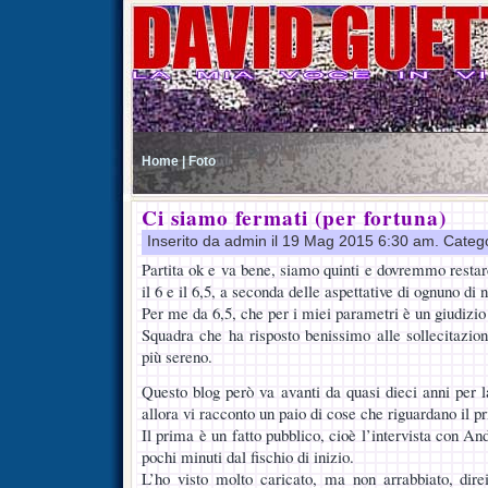
Home |
Foto
Ci siamo fermati (per fortuna)
Inserito da admin il 19 Mag 2015 6:30 am. Categ
Partita ok e va bene, siamo quinti e dovremmo restarci
il 6 e il 6,5, a seconda delle aspettative di ognuno di n
Per me da 6,5, che per i miei parametri è un giudizio 
Squadra che ha risposto benissimo alle sollecitazio
più sereno.
Questo blog però va avanti da quasi dieci anni per l
allora vi racconto un paio di cose che riguardano il pr
Il prima è un fatto pubblico, cioè l’intervista con An
pochi minuti dal fischio di inizio.
L’ho visto molto caricato, ma non arrabbiato, dire