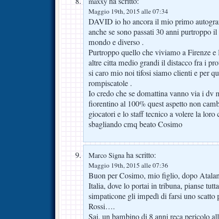
ha scritto:
maxxy
Maggio 19th, 2015 alle 07:34
DAVID io ho ancora il mio primo autografo
anche se sono passati 30 anni purtroppo il 
mondo e diverso .
Purtroppo quello che viviamo a Firenze e lo
altre citta medio grandi il distacco fra i pr
si caro mio noi tifosi siamo clienti e per q
rompiscatole .
Io credo che se domattina vanno via i dv
fiorentino al 100% quest aspetto non camb
giocatori e lo staff tecnico a volere la lor
sbagliando cmq beato Cosimo
ha scritto:
Marco Signa
Maggio 19th, 2015 alle 07:36
Buon per Cosimo, mio figlio, dopo Atalan
Italia, dove lo portai in tribuna, pianse tutt
simpaticone gli impedì di farsi uno scatto
Rossi….
Sai, un bambino di 8 anni reca pericolo all’