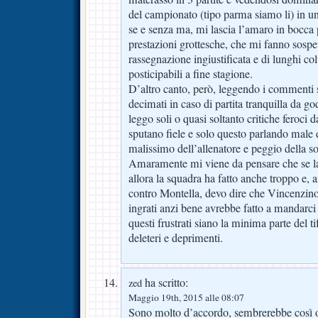
del campionato (tipo parma siamo li) in un
se e senza ma, mi lascia l’amaro in bocc
prestazioni grottesche, che mi fanno sospet
rassegnazione ingiustificata e di lunghi col
posticipabili a fine stagione.
D’altro canto, però, leggendo i commenti s
decimati in caso di partita tranquilla da go
leggo soli o quasi soltanto critiche feroci 
sputano fiele e solo questo parlando male d
malissimo dell’allenatore e peggio della so
Amaramente mi viene da pensare che se la t
allora la squadra ha fatto anche troppo e,
contro Montella, devo dire che Vincenzino 
ingrati anzi bene avrebbe fatto a mandarci
questi frustrati siano la minima parte del 
deleteri e deprimenti.
ha scritto:
zed
Maggio 19th, 2015 alle 08:07
Sono molto d’accordo, sembrerebbe così 