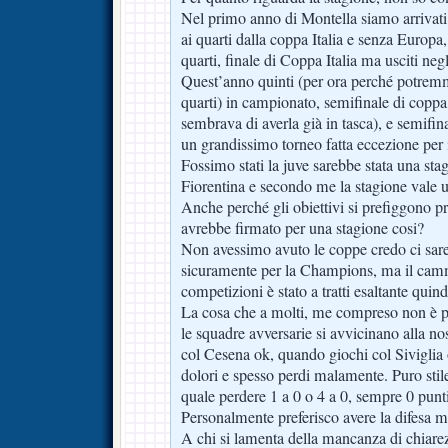
Nel primo anno di Montella siamo arrivati 
ai quarti dalla coppa Italia e senza Europa
quarti, finale di Coppa Italia ma usciti neg
Quest’anno quinti (per ora perché potrem
quarti) in campionato, semifinale di coppa 
sembrava di averla già in tasca), e semifi
un grandissimo torneo fatta eccezione per i
Fossimo stati la juve sarebbe stata una st
Fiorentina e secondo me la stagione vale 
Anche perché gli obiettivi si prefiggono pr
avrebbe firmato per una stagione cosi?
Non avessimo avuto le coppe credo ci sar
sicuramente per la Champions, ma il cam
competizioni è stato a tratti esaltante qui
La cosa che a molti, me compreso non è pia
le squadre avversarie si avvicinano alla no
col Cesena ok, quando giochi col Siviglia 
dolori e spesso perdi malamente. Puro sti
quale perdere 1 a 0 o 4 a 0, sempre 0 punt
Personalmente preferisco avere la difesa m
A chi si lamenta della mancanza di chiar