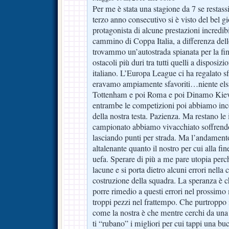
Per me è stata una stagione da 7 se restass
terzo anno consecutivo si è visto del bel gi
protagonista di alcune prestazioni incredibi
cammino di Coppa Italia, a differenza del
trovammo un’autostrada spianata per la fina
ostacoli più duri tra tutti quelli a disposiz
italiano. L’Europa League ci ha regalato sf
eravamo ampiamente sfavoriti…niente els
Tottenham e poi Roma e poi Dinamo Ki
entrambe le competizioni poi abbiamo inco
della nostra testa. Pazienza. Ma restano l
campionato abbiamo vivacchiato soffrend
lasciando punti per strada. Ma l’andamento
altalenante quanto il nostro per cui alla fi
uefa. Sperare di più a me pare utopia perc
lacune e si porta dietro alcuni errori nella
costruzione della squadra. La speranza è c
porre rimedio a questi errori nel prossimo
troppi pezzi nel frattempo. Che purtroppo 
come la nostra è che mentre cerchi da una p
ti “rubano” i migliori per cui tappi una buc