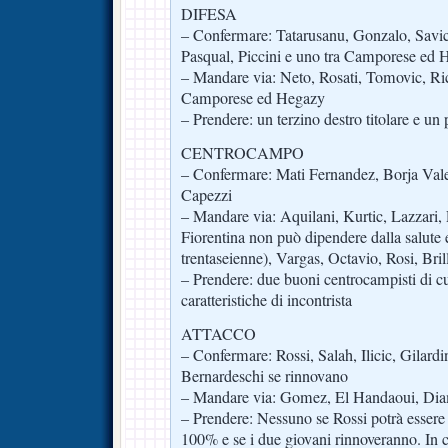
DIFESA
– Confermare: Tatarusanu, Gonzalo, Savic
Pasqual, Piccini e uno tra Camporese ed 
– Mandare via: Neto, Rosati, Tomovic, Ric
Camporese ed Hegazy
– Prendere: un terzino destro titolare e un p
CENTROCAMPO
– Confermare: Mati Fernandez, Borja Vale
Capezzi
– Mandare via: Aquilani, Kurtic, Lazzari, P
Fiorentina non può dipendere dalla salute e
trentaseienne), Vargas, Octavio, Rosi, Bril
– Prendere: due buoni centrocampisti di c
caratteristiche di incontrista
ATTACCO
– Confermare: Rossi, Salah, Ilicic, Gilard
Bernardeschi se rinnovano
– Mandare via: Gomez, El Handaoui, Dia
– Prendere: Nessuno se Rossi potrà essere 
100% e se i due giovani rinnoveranno. In c