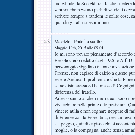
incredibile: la Società non fa che ripetere 
sembra che nessuno parli di scudetti o cose
scrivere sempre a random le solite cose, s
quando gli altri si esprimono.
ha scritto:
Maurizio - Prato
Maggio 19th, 2015 alle 09:01
Io mi sono trovato pienamente d’accordo 
Fiesole credo redatto dagli 1926 e Atf. Di
personaggio sbgaliato è una constatazione 
Firenze, non capisce di calcio a questo pu
essere Andrea. Il problema è che la Fior
se ne disinteressa ed ha messo lì Cognigni
differenza del fratello.
Adesso sanno anche i muri quali sono i pro
vivacchiare nelle prime otto posizioni. Qua
vincere nulla e non sognare neppure di f
di Firenze con la Fiorentina, nessun regalo a
sta peggio, quindi capisco chi si accontenta
moglie, o la compagna, anche senza amarl