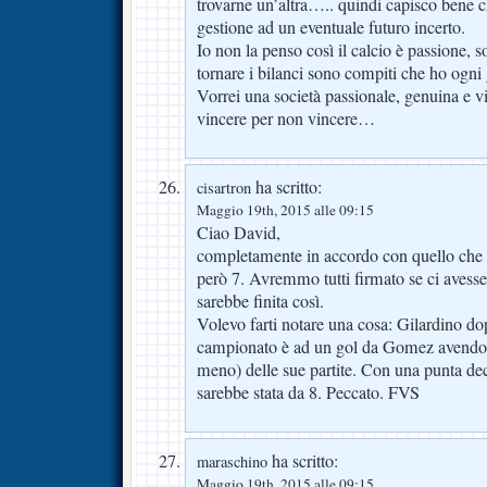
trovarne un’altra….. quindi capisco bene c
gestione ad un eventuale futuro incerto.
Io non la penso così il calcio è passione, 
tornare i bilanci sono compiti che ho ogni
Vorrei una società passionale, genuina e vi
vincere per non vincere…
ha scritto:
cisartron
Maggio 19th, 2015 alle 09:15
Ciao David,
completamente in accordo con quello che d
però 7. Avremmo tutti firmato se ci avess
sarebbe finita così.
Volevo farti notare una cosa: Gilardino dopo
campionato è ad un gol da Gomez avendo 
meno) delle sue partite. Con una punta dec
sarebbe stata da 8. Peccato. FVS
ha scritto:
maraschino
Maggio 19th, 2015 alle 09:15