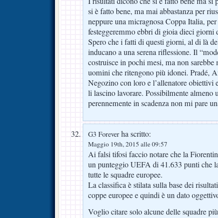
I risultati dicono che si è fatto bene ma s
si è fatto bene, ma mai abbastanza per rius
neppure una micragnosa Coppa Italia, per 
festeggeremmo ebbri di gioia dieci giorni di
Spero che i fatti di questi giorni, al di là de
inducano a una serena riflessione. Il “mode
costruisce in pochi mesi, ma non sarebbe m
uomini che ritengono più idonei. Pradé, An
Negozino con loro e l’allenatore obiettivi e
li lascino lavorare. Possibilmente almeno u
perennemente in scadenza non mi pare una
ha scritto:
G3 Forever
Maggio 19th, 2015 alle 09:57
Ai falsi tifosi faccio notare che la Fiorenti
un punteggio UEFA di 41.633 punti che la 
tutte le squadre europee.
La classifica è stilata sulla base dei risultat
coppe europee e quindi è un dato oggettiv
Voglio citare solo alcune delle squadre pi