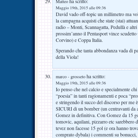
ha scritto:
Matteo
Maggio 19th, 2015 alle 09:36
David vado off-topic un millimetro ma vol
la campagna acquisti che state (stai) attua
radio – Monti, Scannagatta, Pedullà e altri
prossim’anno il Pentasport vince scudett
Corvino) e Coppa Italia.
Sperando che tanta abbondanza vada di par
della Viola!
ha scritto:
marco - grosseto
Maggio 19th, 2015 alle 09:36
Io penso che nel calcio e specialmente chi 
“poesia” in tanti ragionamenti e poca “pro
e stringendo il succo del discorso per me 
SICURI di un bomber (un centravanti da 
Gomez in definitiva. Con Gomez da 15 gol 
tomovic, aquilani, pizzarro etc sarebbero d
tevez non facesse 15 gol (e ora hanno tro
comprato dybala) i commenti su bonucci, e