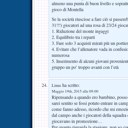
almeno una punta di buon livello e sopratt
gioco di Montella
Se la società riuscisse a fare ciò si passer
31!!!) giocatori ad una rosa di 23/24 gioca
1. Riduzione del monte ingaggi
2. Equilibrio tra i reparti
3. Fare solo 3 acquisti mirati più un portier
4. Evitare che l’allenatore vada in confus
numerosa
5. Inserimento di alcuni giovani provenient
gruppo un po’ troppo avanti con l’età
ha scritto:
Linus
Maggio 19th, 2015 alle 09:00
Ripensando a quando ero bambino, posso
sarei sentito se fossi potuto entrare in cam
come fanno adesso, ricordo che mi emozio
dal campo anche i giocatori della squadra
giocavano in promozione…
Per quanto riguarda la stagione, non so co