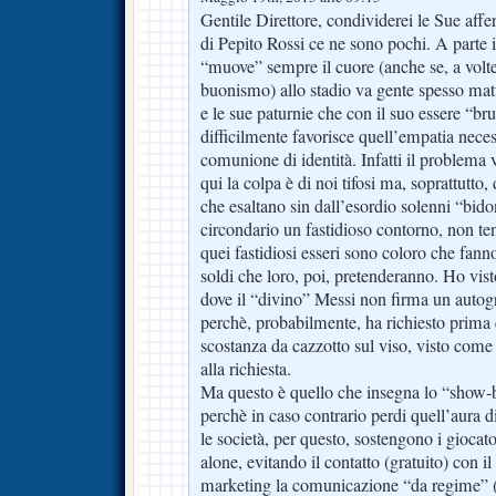
Gentile Direttore, condividerei le Sue aff
di Pepito Rossi ce ne sono pochi. A parte 
“muove” sempre il cuore (anche se, a volte,
buonismo) allo stadio va gente spesso matu
e le sue paturnie che con il suo essere “bru
difficilmente favorisce quell’empatia neces
comunione di identità. Infatti il problema v
qui la colpa è di noi tifosi ma, soprattutto, 
che esaltano sin dall’esordio solenni “bido
circondario un fastidioso contorno, non te
quei fastidiosi esseri sono coloro che fann
soldi che loro, poi, pretenderanno. Ho vist
dove il “divino” Messi non firma un autog
perchè, probabilmente, ha richiesto prima
scostanza da cazzotto sul viso, visto come h
alla richiesta.
Ma questo è quello che insegna lo “show-
perchè in caso contrario perdi quell’aura di
le società, per questo, sostengono i giocato
alone, evitando il contatto (gratuito) con i
marketing la comunicazione “da regime” (c