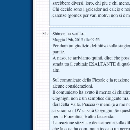
sarebbero diversi. loro, chi piu e chi me
Chi decide sono i goleador nel calcio e no
carenze (gomez per vari motivi non si è ma
ha scritto:
Shimon
Maggio 19th, 2015 alle 09:53
Per dare un giudizio definitivo sulla stagi
partite.
A naso, se arriviamo quinti, direi che pos
strada tra il cubitale ESALTANTE di qualc
altri.
Sul comunicato della Fiesole e la reazione 
alcune considerazioni.
Il comunicato ha avuto il merito di chiarire
Cognigni non è un semplice dirigente ma, a
dei Della Valle. Piaccia o meno (e a me no
ci saranno i DV ci sarà Cognigni. Se ques
per la Fiorentina, è altra faccenda.
La reazione stizzita e decisamente sulla 
che la cosa ha comunque toccato un nerv