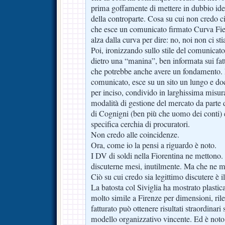
prima goffamente di mettere in dubbio iden
della controparte. Cosa su cui non credo 
che esce un comunicato firmato Curva Fies
alza dalla curva per dire: no, noi non ci st
Poi, ironizzando sullo stile del comunicato,
dietro una “manina”, ben informata sui fatt
che potrebbe anche avere un fondamento. 
comunicato, esce su un sito un lungo e do
per inciso, condivido in larghissima misura
modalità di gestione del mercato da parte d
di Cognigni (ben più che uomo dei conti) 
specifica cerchia di procuratori.
Non credo alle coincidenze.
Ora, come io la pensi a riguardo è noto.
I DV di soldi nella Fiorentina ne metton
discuterne mesi, inutilmente. Ma che ne me
Ciò su cui credo sia legittimo discutere è
La batosta col Siviglia ha mostrato plasti
molto simile a Firenze per dimensioni, ri
fatturato può ottenere risultati straordinari
modello organizzativo vincente. Ed è not