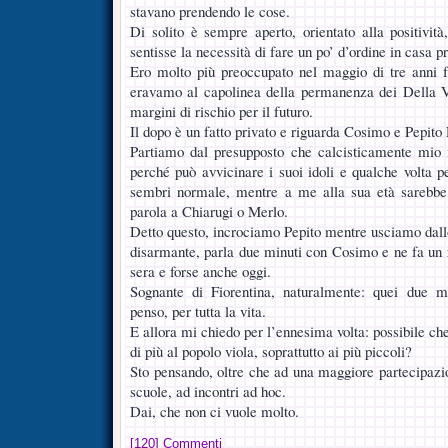
stavano prendendo le cose.
Di solito è sempre aperto, orientato alla positivit
sentisse la necessità di fare un po’ d’ordine in casa pr
Ero molto più preoccupato nel maggio di tre anni 
eravamo al capolinea della permanenza dei Della 
margini di rischio per il futuro.
Il dopo è un fatto privato e riguarda Cosimo e Pepito 
Partiamo dal presupposto che calcisticamente mio f
perché può avvicinare i suoi idoli e qualche volta p
sembri normale, mentre a me alla sua età sarebbe p
parola a Chiarugi o Merlo.
Detto questo, incrociamo Pepito mentre usciamo dallo
disarmante, parla due minuti con Cosimo e ne fa un r
sera e forse anche oggi.
Sognante di Fiorentina, naturalmente: quei due mi
penso, per tutta la vita.
E allora mi chiedo per l’ennesima volta: possibile che 
di più al popolo viola, soprattutto ai più piccoli?
Sto pensando, oltre che ad una maggiore partecipazion
scuole, ad incontri ad hoc.
Dai, che non ci vuole molto.
[120] Commenti