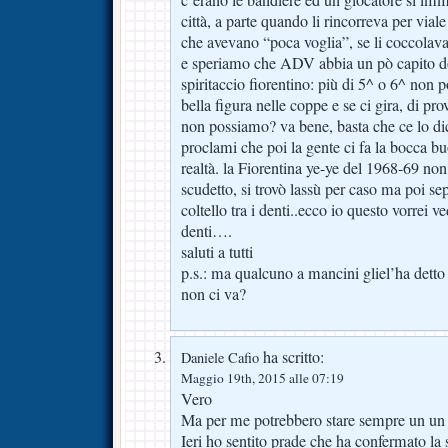
città, a parte quando li rincorreva per via
che avevano “poca voglia”, se li coccolava 
e speriamo che ADV abbia un pò capito do
spiritaccio fiorentino: più di 5^ o 6^ non 
bella figura nelle coppe e se ci gira, di pro
non possiamo? va bene, basta che ce lo di
proclami che poi la gente ci fa la bocca bu
realtà. la Fiorentina ye-ye del 1968-69 non 
scudetto, si trovò lassù per caso ma poi se
coltello tra i denti..ecco io questo vorrei ved
denti….
saluti a tutti
p.s.: ma qualcuno a mancini gliel’ha dett
non ci va?
ha scritto:
Daniele Cafio
Maggio 19th, 2015 alle 07:19
Vero
Ma per me potrebbero stare sempre un un 
Ieri ho sentito prade che ha confermato la 