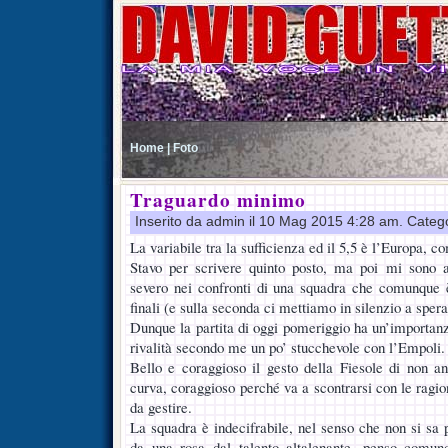
Home |
Foto
Traguardo minimo
Inserito da admin il 10 Mag 2015 4:28 am. Categ
La variabile tra la sufficienza ed il 5,5 è l’Europa, 
Stavo per scrivere quinto posto, ma poi mi sono a
severo nei confronti di una squadra che comunque 
finali (e sulla seconda ci mettiamo in silenzio a sper
Dunque la partita di oggi pomeriggio ha un’importanz
rivalità secondo me un po’ stucchevole con l’Empoli.
Bello e coraggioso il gesto della Fiesole di non a
curva, coraggioso perché va a scontrarsi con le ragioni
da gestire.
La squadra è indecifrabile, nel senso che non si sa 
da una rosa dal talento altalenante, penso comu