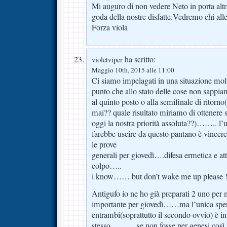
Mi auguro di non vedere Neto in porta alt
goda della nostre disfatte.Vedremo chi all
Forza viola
ha scritto:
violetviper
Maggio 10th, 2015 alle 11:00
Ci siamo impelagati in una situazione mol
punto che allo stato delle cose non sappia
al quinto posto o alla semifinale di ritorno
mai?? quale risultato miriamo di ottenere
oggi la nostra priorità assoluta??)…….. l’
farebbe uscire da questo pantano è vincere
le prove
generali per giovedì….difesa ermetica e at
colpo…..
i know…… but don’t wake me up please !
Antigufo io ne ho già preparati 2 uno per
importante per giovedì……ma l’unica speran
entrambi(soprattutto il secondo ovvio) è ins
stesso ………se non fosse per genesi così i