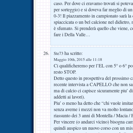
caso. Per dove ci eravamo trovati si potev
per sorteggio) e si doveva far meglio di u
0-3! Il piazzamento in campionato sarà la c
spiaccicata o un bel calcione nel didietro,
è sfumato. Si prenderà quello che viene, 
fare i Della Valle…
ha scritto:
Ste73
Maggio 10th, 2015 alle 11:18
Ci qualificheremo per l’EL con 5° o 6° pos
resto STOP.
Detto questo in prospettiva del prossimo c
recente intervista a CAPELLO che non sa
ma di calcio ci capisce sicuramente piu’ di 
addetti ai lavori).
Piu’ o meno ha detto che “chi vuole imitar
senza averne i mezzi non va molto lontano”
riassunto dei 3 anni di Montella / Macia / 
Per vincere (o andarci vicino) bisogna cam
quindi auspico un nuovo corso con un mist