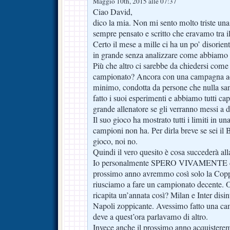
Maggio 10th, 2015 alle 07:37
Ciao David,
dico la mia. Non mi sento molto triste una 
sempre pensato e scritto che eravamo tra il 
Certo il mese a mille ci ha un po’ disorien
in grande senza analizzare come abbiamo v
Più che altro ci sarebbe da chiedersi come
campionato? Ancora con una campagna acqu
minimo, condotta da persone che nulla san
fatto i suoi esperimenti e abbiamo tutti ca
grande allenatore se gli verranno messi a 
Il suo gioco ha mostrato tutti i limiti in u
campioni non ha. Per dirla breve se sei il 
gioco, noi no.
Quindi il vero quesito è cosa succederà all
Io personalmente SPERO VIVAMENTE di 
prossimo anno avremmo così solo la Coppa 
riusciamo a fare un campionato decente. 
ricapita un’annata così? Milan e Inter disi
Napoli zoppicante. Avessimo fatto una ca
deve a quest’ora parlavamo di altro.
Invece anche il prossimo anno acquisteremo