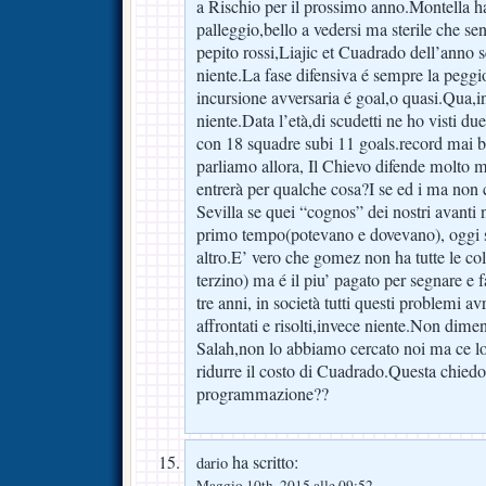
a Rischio per il prossimo anno.Montella h
palleggio,bello a vedersi ma sterile che sen
pepito rossi,Liajic et Cuadrado dell’anno 
niente.La fase difensiva é sempre la peggi
incursione avversaria é goal,o quasi.Qua,in
niente.Data l’età,di scudetti ne ho visti du
con 18 squadre subi 11 goals.record mai b
parliamo allora, Il Chievo difende molto me
entrerà per qualche cosa?I se ed i ma non
Sevilla se quei “cognos” dei nostri avanti
primo tempo(potevano e dovevano), oggi 
altro.E’ vero che gomez non ha tutte le colp
terzino) ma é il piu’ pagato per segnare e f
tre anni, in società tutti questi problemi a
affrontati e risolti,invece niente.Non dim
Salah,non lo abbiamo cercato noi ma ce lo
ridurre il costo di Cuadrado.Questa chied
programmazione??
ha scritto:
dario
Maggio 10th, 2015 alle 09:52