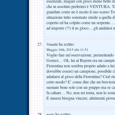
essenzale, magari con gioco meno bello ma
che in assoluto preferirei è VENTURA. Ta
guardate come ne è uscito il suo scarso 
situazione tutto sommato simile a quella di
coperto ed ha colpito come un serpente….n
ad imporre (?!) il ns gioco….gli andalusi
ha scritto:
Vennihì
Maggio 10th, 2015 alle 11:51
Voglio fare un’osservazione, premettendo
Gomez… Ok, lui al Bayern era un campion
Fiorentina non sembra proprio adatto a l
dovrebbe essere) un campione, possibile 
adattarsi al gioco della Fiorentina? Cioè ri
certo modo? E’ come dire che un bravissi
suonare bene solo con un gruppo ma se c
fa cahare… No, non mi torna, non lo so
E stasera bisogna vincere, altrimenti giov
ha scritto:
paolo