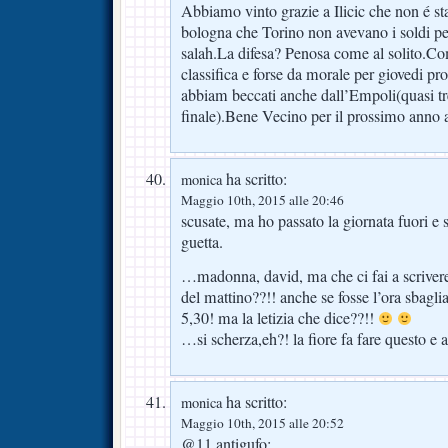
Abbiamo vinto grazie a Ilicic che non é sta
bologna che Torino non avevano i soldi p
salah.La difesa? Penosa come al solito.C
classifica e forse da morale per giovedi pr
abbiam beccati anche dall’Empoli(quasi tr
finale).Bene Vecino per il prossimo anno a
ha scritto:
monica
Maggio 10th, 2015 alle 20:46
scusate, ma ho passato la giornata fuori e s
guetta.
…madonna, david, ma che ci fai a scrivere
del mattino??!! anche se fosse l’ora sbagli
5,30! ma la letizia che dice??!!
…si scherza,eh?! la fiore fa fare questo e a
ha scritto:
monica
Maggio 10th, 2015 alle 20:52
@11 antigufo: