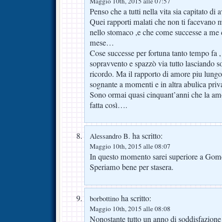
Maggio 10th, 2015 alle 07:57
Penso che a tutti nella vita sia capitato di 
Quei rapporti malati che non ti facevano m
nello stomaco ,e che come successe a me d
mese…
Cose successe per fortuna tanto tempo fa , 
sopravvento e spazzò via tutto lasciando so
ricordo. Ma il rapporto di amore piu lungo
sognante a momenti e in altra abulica priva 
Sono ormai quasi cinquant’anni che la amo
fatta così….
ha scritto:
Alessandro B.
Maggio 10th, 2015 alle 08:07
In questo momento sarei superiore a Gom
Speriamo bene per stasera.
ha scritto:
borbottino
Maggio 10th, 2015 alle 08:08
Nonostante tutto un anno di soddisfazione p