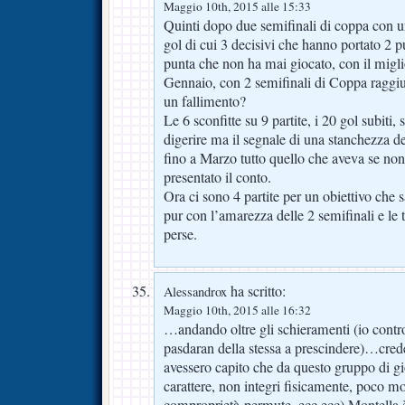
Maggio 10th, 2015 alle 15:33
Quinti dopo due semifinali di coppa con un
gol di cui 3 decisivi che hanno portato 2 
punta che non ha mai giocato, con il migli
Gennaio, con 2 semifinali di Coppa raggiu
un fallimento?
Le 6 sconfitte su 9 partite, i 20 gol subiti, 
digerire ma il segnale di una stanchezza d
fino a Marzo tutto quello che aveva se non 
presentato il conto.
Ora ci sono 4 partite per un obiettivo che 
pur con l’amarezza delle 2 semifinali e le t
perse.
ha scritto:
Alessandrox
Maggio 10th, 2015 alle 16:32
…andando oltre gli schieramenti (io contro 
pasdaran della stessa a prescindere)…cre
avessero capito che da questo gruppo di gi
carattere, non integri fisicamente, poco mot
comproprietà-permute, ecc ecc) Montella è r