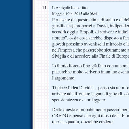
ha scritto:
L'Antigufo
Maggio 10th, 2015 alle 08:41
Per uscire da questo clima di stallo e di de
giustificata), proporrei a David, indipend
accadrà oggi a Empoli, di scrivere e intitol
fioretto”, ossia cosa sarebbe disposto a far
giovedì prossimo avvenisse il miracolo e la
nell’impresa che passerebbe sicuramente all
Siviglia e di accedere alla Finale di Euro
Io il mio fioretto l’ho già fatto con un am
piacerebbe molto scriverlo in un tuo event
l’argomento.
Ti piace l’idea David?… penso sia un modo
arrivare ad affrontare la gara di giovedì, c
spensieratezza e cuor leggero.
Detto questo e probabilmente passerò per g
CREDO e penso che ogni tifoso della Fior
questa squadra, dovrebbe crederci.