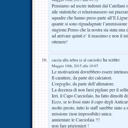
Pensiamo ad uscire indenni dal Catellani o
alle statistiche ci relazionassero sui piaz
squadre che hanno preso parte all’E.Ligue 
quante si sono riguadagnate l’ammissione 
stagione.Penso che la nostra sia stata una d
ad arrivare quinti e’ il massimo e non il 
ottenere!
ha scritto:
caccia alla zebra (e al carciofo)
Maggio 10th, 2015 alle 10:07
Le motivazioni dovrebbero essere intrinse
Il carattere, da parte dei calciatori.
L’orgoglio, da parte dell’allenatore.
La decenza di non farsi pigliare per il selli
Ieri, il Capo Carciofaio, ha fatto dimolti d
Ecco, se io fossi stato il capo degli Antica
molto presto, tutto lo staff sarebbe stato a 
missione (non impossibile) unica:
annientare le Carciofaia !!!
non fare prigionieri !