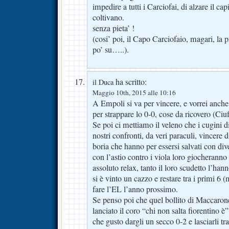
impedire a tutti i Carciofai, di alzare il ca
coltivano.
senza pieta’ !
(cosi’ poi, il Capo Carciofaio, magari, la 
po’ su…..).
ha scritto:
il Duca
Maggio 10th, 2015 alle 10:16
A Empoli si va per vincere, e vorrei anche
per strappare lo 0-0, cose da ricovero (Ciuf
Se poi ci mettiamo il veleno che i cugini
nostri confronti, da veri paraculi, vincere 
boria che hanno per essersi salvati con div
con l’astio contro i viola loro giocheranno l
assoluto relax, tanto il loro scudetto l’han
si è vinto un cazzo e restare tra i primi 6 
fare l’EL l’anno prossimo.
Se penso poi che quel bollito di Maccaro
lanciato il coro “chi non salta fiorentino è
che gusto dargli un secco 0-2 e lasciarli tr