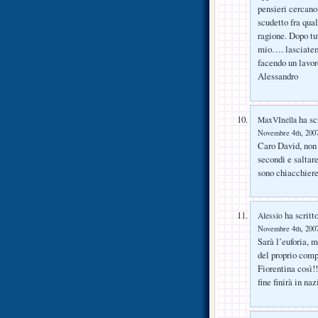
pensieri cercano
scudetto fra qual
ragione. Dopo tu
mio…. lasciatem
facendo un lavo
Alessandro
ha scr
MaxVInella
Novembre 4th, 2007
Caro David, non c
secondi e saltare
sono chiacchiere
ha scritto
Alessio
Novembre 4th, 2007
Sarà l’euforia, m
del proprio comp
Fiorentina così!
fine finirà in n