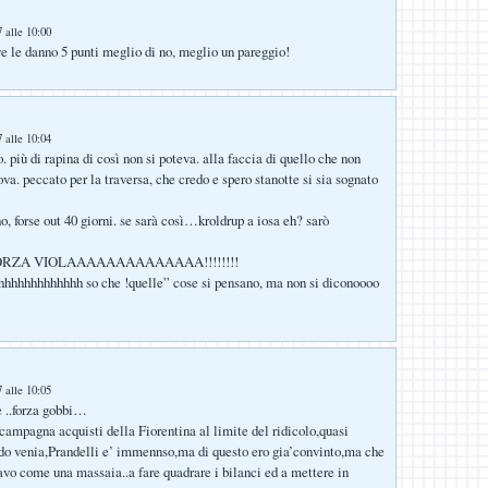
 alle 10:00
ve le danno 5 punti meglio di no, meglio un pareggio!
 alle 10:04
 più di rapina di così non si poteva. alla faccia di quello che non
ova. peccato per la traversa, che credo e spero stanotte si sia sognato
o, forse out 40 giorni. se sarà così…kroldrup a iosa eh? sarò
ORZA VIOLAAAAAAAAAAAAAA!!!!!!!!
hhhhhhhhhhhhh so che !quelle” cose si pensano, ma non si diconoooo
 alle 10:05
e ..forza gobbi…
 campagna acquisti della Fiorentina al limite del ridicolo,quasi
do venia,Prandelli e’ immennso,ma di questo ero gia’convinto,ma che
avo come una massaia..a fare quadrare i bilanci ed a mettere in