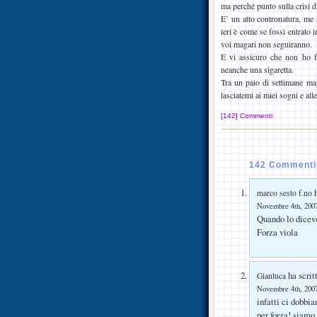
ma perché punto sulla crisi di
E’ un atto contronatura, me
ieri è come se fossi entrato
voi magari non seguiranno.
E vi assicuro che non ho f
neanche una sigaretta.
Tra un paio di settimane mag
lasciatemi ai miei sogni e alle
[142] Commenti
142 Commenti 
h
marco sesto f.no
Novembre 4th, 2007
Quando lo dicevo
Forza viola
ha scrit
Gianluca
Novembre 4th, 2007
infatti ci dobbi
per forza! siamo 