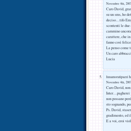
Novembre 4th, 2007
Caro David, grand
su un sms, ho det
deciso…tifo Empo
scontenti le due
cammino ancora a
carattere, che i
fanno così feli
La penso come t
Un caro abbracc
Lucia
ha
Innamoratipazzi
Novembre 4th, 2007
Caro David, non s
Inter…pagherei p
non possano perd
sto sognando, pe
Ps. David, staser
gradimento, ed il
E a voi, eroi vio