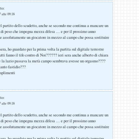
to:
 alle 09:18
l partito dello scudetto, anche se secondo me continua a mancare un
i di peso che impegna mezza difesa … e per il prossimo anno
e assolutamente un giocatore in mezzo al campo che possa sostituire
 sera, ho guardato per la prima volta la partita sul digitale terrestre
utti fanno il tifo contro di Noi?????? ieri sera anche alberto di chiara
he la lazio passava la metà campo sembrava avesse un orgasmo????
anto fastidio???
mplimenti
to:
 alle 09:18
l partito dello scudetto, anche se secondo me continua a mancare un
i di peso che impegna mezza difesa … e per il prossimo anno
e assolutamente un giocatore in mezzo al campo che possa sostituire
 sera, ho guardato per la prima volta la partita sul digitale terrestre