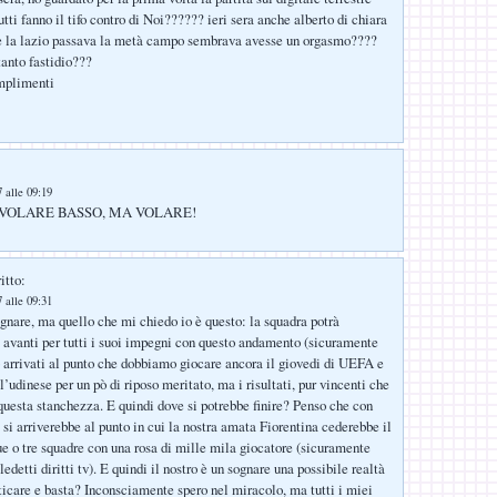
utti fanno il tifo contro di Noi?????? ieri sera anche alberto di chiara
he la lazio passava la metà campo sembrava avesse un orgasmo????
anto fastidio???
mplimenti
 alle 09:19
 VOLARE BASSO, MA VOLARE!
itto:
 alle 09:31
ognare, ma quello che mi chiedo io è questo: la squadra potrà
 avanti per tutti i suoi impegni con questo andamento (sicuramente
 arrivati al punto che dobbiamo giocare ancora il giovedi di UEFA e
 l’udinese per un pò di riposo meritato, ma i risultati, pur vincenti che
questa stanchezza. E quindi dove si potrebbe finire? Penso che con
 si arriverebbe al punto in cui la nostra amata Fiorentina cederebbe il
ue o tre squadre con una rosa di mille mila giocatore (sicuramente
edetti diritti tv). E quindi il nostro è un sognare una possibile realtà
ticare e basta? Inconsciamente spero nel miracolo, ma tutti i miei