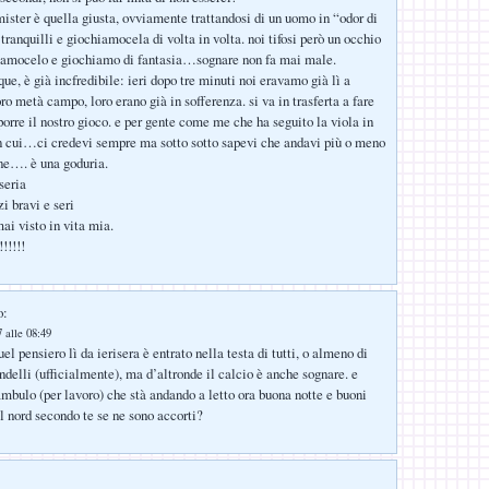
 mister è quella giusta, ovviamente trattandosi di un uomo in “odor di
tranquilli e giochiamocela di volta in volta. noi tifosi però un occhio
diamocelo e giochiamo di fantasia…sognare non fa mai male.
ue, è già incfredibile: ieri dopo tre minuti noi eravamo già lì a
oro metà campo, loro erano già in sofferenza. si va in trasferta a fare
porre il nostro gioco. e per gente come me che ha seguito la viola in
in cui…ci credevi sempre ma sotto sotto sapevi che andavi più o meno
ne…. è una goduria.
seria
i bravi e seri
ai visto in vita mia.
!!!!
o:
 alle 08:49
uel pensiero lì da ierisera è entrato nella testa di tutti, o almeno di
andelli (ufficialmente), ma d’altronde il calcio è anche sognare. e
ambulo (per lavoro) che stà andando a letto ora buona notte e buoni
el nord secondo te se ne sono accorti?