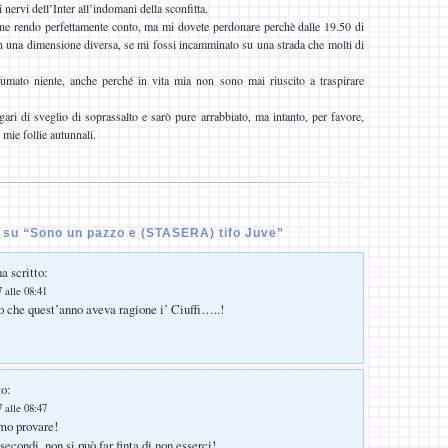
 nervi dell’Inter all’indomani della sconfitta.
 ne rendo perfettamente conto, ma mi dovete perdonare perchè dalle 19.50 di
 in una dimensione diversa, se mi fossi incamminato su una strada che molti di
umato niente, anche perché in vita mia non sono mai riuscito a traspirare
ari di sveglio di soprassalto e sarò pure arrabbiato, ma intanto, per favore,
 mie follie autunnali.
su “Sono un pazzo e (STASERA) tifo Juve”
a scritto:
 alle 08:41
 che quest’anno aveva ragione i’ Ciuffi…..!
to:
 alle 08:47
amo provare!
secondi, non si può far finta di non esserci!