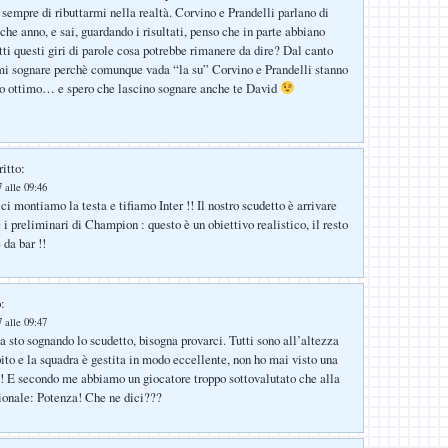
 sempre di ributtarmi nella realtà. Corvino e Prandelli parlano di
che anno, e sai, guardando i risultati, penso che in parte abbiano
tti questi giri di parole cosa potrebbe rimanere da dire? Dal canto
i sognare perchè comunque vada “la su” Corvino e Prandelli stanno
ro ottimo… e spero che lascino sognare anche te David
itto:
 alle 09:46
i montiamo la testa e tifiamo Inter !! Il nostro scudetto è arrivare
 i preliminari di Champion : questo è un obiettivo realistico, il resto
 da bar !!
:
 alle 09:47
a sto sognando lo scudetto, bisogna provarci. Tutti sono all’altezza
ito e la squadra è gestita in modo eccellente, non ho mai visto una
!! E secondo me abbiamo un giocatore troppo sottovalutato che alla
azionale: Potenza! Che ne dici???