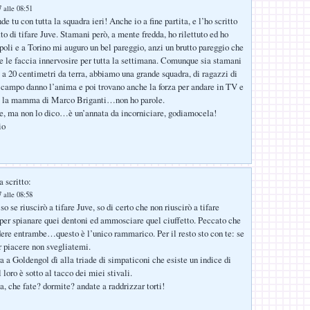
 alle 08:51
e tu con tutta la squadra ieri! Anche io a fine partita, e l’ho scritto
to di tifare Juve. Stamani però, a mente fredda, ho rilettuto ed ho
li e a Torino mi auguro un bel pareggio, anzi un brutto pareggio che
 e le faccia innervosire per tutta la settimana. Comunque sia stamani
 20 centimetri da terra, abbiamo una grande squadra, di ragazzi di
n campo danno l’anima e poi trovano anche la forza per andare in TV e
ce la mamma di Marco Briganti…non ho parole.
e, ma non lo dico…è un’annata da incorniciare, godiamocela!
io
 scritto:
 alle 08:58
o se riuscirò a tifare Juve, so di certo che non riuscirò a tifare
er spianare quei dentoni ed ammosciare quel ciuffetto. Peccato che
ere entrambe…questo è l’unico rammarico. Per il resto sto con te: se
r piacere non svegliatemi.
a a Goldengol dì alla triade di simpaticoni che esiste un indice di
 loro è sotto al tacco dei miei stivali.
la, che fate? dormite? andate a raddrizzar torti!