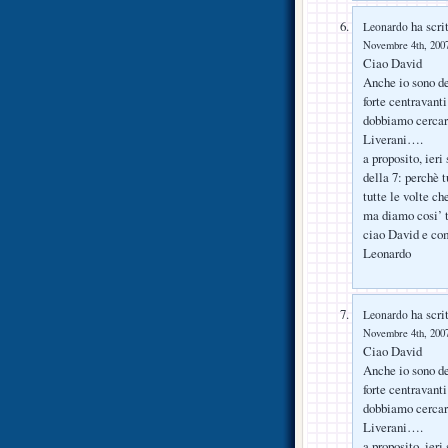
ha scrit
Leonardo
Novembre 4th, 2007
Ciao David
Anche io sono de
forte centravant
dobbiamo cercar
Liverani….
a proposito, ieri
della 7: perchè t
tutte le volte c
ma diamo cosi’ t
ciao David e co
Leonardo
ha scrit
Leonardo
Novembre 4th, 2007
Ciao David
Anche io sono de
forte centravant
dobbiamo cercar
Liverani….
a proposito, ieri