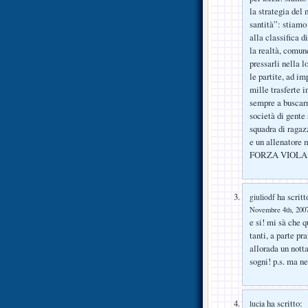
la strategia del
santità”: stiamo 
alla classifica 
la realtà, comunq
pressarli nella l
le partite, ad im
mille trasferte 
sempre a buscar
società di gente 
squadra di ragazz
e un allenatore m
FORZA VIOLA!!
ha scritt
giuliodf
Novembre 4th, 2007
e si! mi sà che q
tanti, a parte pr
allorada un nott
sogni! p.s. ma n
ha scritto:
lucia