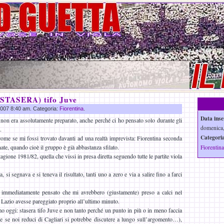
(STASERA) tifo Juve
 2007 8:40 am. Categoria:
Fiorentina
.
Data inse
non era assolutamente preparato, anche perché ci ho pensato solo durante gli
domenica,
.
Categoria
ome se mi fossi trovato davanti ad una realtà imprevista: Fiorentina seconda
nate, quando cioè il gruppo è già abbastanza sfilato.
Fiorentina
tagione 1981/82, quella che vissi in presa diretta seguendo tutte le partite viola
, si segnava e si teneva il risultato, tanti uno a zero e via a salire fino a farci
 immediatamente pensato che mi avrebbero (giustamente) preso a calci nel
 Lazio avesse pareggiato proprio all’ultimo minuto.
o oggi: stasera tifo Juve e non tanto perché un punto in più o in meno faccia
he se noi reduci di Cagliari si potrebbe discutere a lungo sull’argomento…),