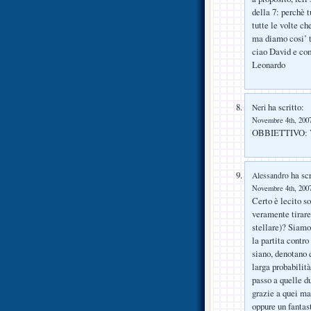
della 7: perchè t
tutte le volte c
ma diamo cosi’ t
ciao David e co
Leonardo
ha scritto:
Neri
Novembre 4th, 2007
OBBIETTIVO:
ha scr
Alessandro
Novembre 4th, 2007
Certo è lecito s
veramente tirare
stellare)? Siamo
la partita contro
siano, denotano 
larga probabilità
passo a quelle d
grazie a quei mal
oppure un fantas