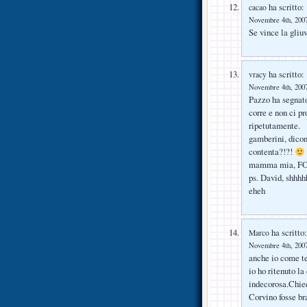
ha scritto:
cacao
Novembre 4th, 2007
Se vince la gliu
ha scritto:
vracy
Novembre 4th, 2007
Pazzo ha segnato.
corre e non ci pr
ripetutamente.
gamberini, dicon
contenta?!?!
mamma mia, F
ps. David, shhhh
eheh
ha scritto:
Marco
Novembre 4th, 2007
anche io come t
io ho ritenuto la
indecorosa.Chie
Corvino fosse br