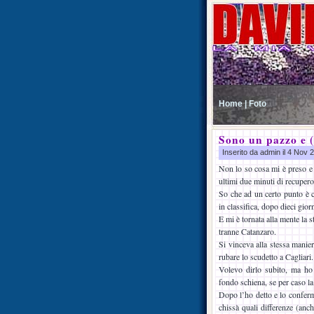
Home |
Foto
Sono un pazzo e 
Inserito da admin il 4 Nov
Non lo so cosa mi è preso e 
ultimi due minuti di recupero
So che ad un certo punto è c
in classifica, dopo dieci gior
E mi è tornata alla mente la s
tranne Catanzaro.
Si vinceva alla stessa maniera
rubare lo scudetto a Cagliari.
Volevo dirlo subito, ma ho
fondo schiena, se per caso la
Dopo l’ho detto e lo conferm
chissà quali differenze (anc