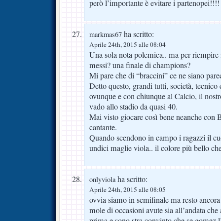
però l’importante è evitare i partenopei!!!!
ha scritto:
markmas67
Aprile 24th, 2015 alle 08:04
Una sola nota polemica.. ma per riempire 
messi? una finale di champions?
Mi pare che di “braccini” ce ne siano pare
Detto questo, grandi tutti, società, tecnico
ovunque e con chiunque al Calcio, il nostr
vado allo stadio da quasi 40.
Mai visto giocare così bene neanche con 
cantante.
Quando scendono in campo i ragazzi il cu
undici maglie viola.. il colore più bello che
ha scritto:
onlyviola
Aprile 24th, 2015 alle 08:05
ovvia siamo in semifinale ma resto ancora 
mole di occasioni avute sia all’andata che 
prima e sono stra convinto che se gomez l’