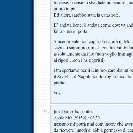
traverse, occasioni sbagliate potevamo anc
uomo in più.
Ed allora sarebbe stata la catastrofe.
E’ andata bene, è andata come doveva anda
fatto 3 tiri in porta.
Sinceramente non capisco i cambi di Monte
segnato saremmo rimasti con tre cambi tutti
assolutamente da fare (non voglio immag
ai rigori…con i ns rigoristi).
Ora speriamo per il Dinipro, sarebbe un be
il Siviglia, il Napoli non lo voglio incontr
partite.
vdz
ha scritto:
jack kramer
Aprile 24th, 2015 alle 08:30
nessuno mi potrà mai convincere che aver
da ricovero lunedì ci abbia permesso di cor