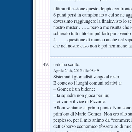
ultima riflessione questo doppio confronto
6 punti persi in campionato a cui se ne ag
dovessimo raggiungere la finale,visto lo scr
nostro mister ……..però a me risulta che 
schierato tutti i titolari più forti pur avendo
4……..questione di manico anche nel sa
che nel nostro caso non è poi nemmeno 
ha scritto:
nedo
Aprile 24th, 2015 alle 08:49
Sistemati i giornalisti vengo al resto.
E contesto i luoghi comuni relativi a:
– Gomez è un bidone;
– la squadra non gioca per lui;
– ci vuole il vice di Pizzarro.
Allora veniamo al primo punto. Non sono 
prim’ora di Mario Gomez. Non ero allo sta
perplesso, per il mio animo da “commercial
dell’esborso economico (fossero soldi mie