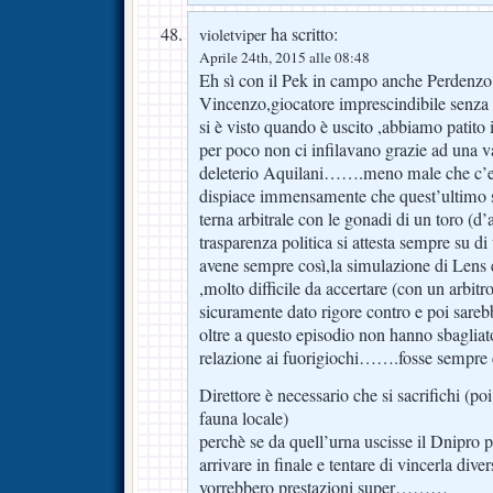
ha scritto:
violetviper
Aprile 24th, 2015 alle 08:48
Eh sì con il Pek in campo anche Perdenzo
Vincenzo,giocatore imprescindibile senza d
si è visto quando è uscito ,abbiamo patito i
per poco non ci infilavano grazie ad una va
deleterio Aquilani…….meno male che c’e
dispiace immensamente che quest’ultimo 
terna arbitrale con le gonadi di un toro (d’
trasparenza politica si attesta sempre s
avene sempre così,la simulazione di Lens
,molto difficile da accertare (con un arbitr
sicuramente dato rigore contro e poi sarebb
oltre a questo episodio non hanno sbagl
relazione ai fuorigiochi…….fosse sempre 
Direttore è necessario che si sacrifichi (po
fauna locale)
perchè se da quell’urna uscisse il Dnipr
arrivare in finale e tentare di vincerla di
vorrebbero prestazioni super………