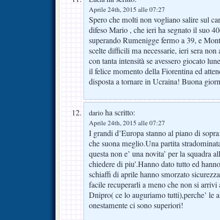
Aprile 24th, 2015 alle 07:27
Spero che molti non vogliano salire sul ca
difeso Mario , che ieri ha segnato il suo 
superando Rumenigge fermo a 39, e Monte
scelte difficili ma necessarie, ieri sera no
con tanta intensità se avessero giocato lu
il felice momento della Fiorentina ed atten
disposta a tornare in Ucraina! Buona giorna
ha scritto:
dario
Aprile 24th, 2015 alle 07:27
I grandi d’Europa stanno al piano di sopra: 
che suona meglio.Una partita stradominata
questa non e’ una novita’ per la squadra al
chiedere di piu’.Hanno dato tutto ed hann
schiaffi di aprile hanno smorzato sicurezz
facile recuperarli a meno che non si arriv
Dnipro( ce lo auguriamo tutti),perche’ le a
onestamente ci sono superiori!