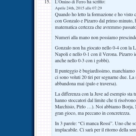
ha scritto:
L'Omino di Ferro
Aprile 24th, 2015 alle 07:29
Quando ho letto la formazione e ho visto
con Gonzalo e Pizarro dal primo minuto, h
matematica certezza che avremmo passato 
Numeri alla mano non possiamo prescinder
Gonzalo non ha giocato nello 0-4 con la La
Napoli e nello 0-1 con il Verona. Pizarro
anche nello 0-3 con i gobbi).
Il punteggio è bugiardissimo, manchiamo d
ci sono voluti 20 tiri per segnarne due. La
abbandona mai (palo e traversa).
La differenza con la Juve ad esempio sta t
hanno stoccatori dal limite che ti risolvono
Marchisio, Pirlo …). Noi abbiamo Borja, Ma
gran gioco, ma peccano in concretezza.
In 3 parole: “Ci manca Rossi”. Uno che so
implacabile. Ci sarà per il ritorno della se