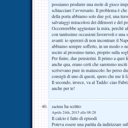
possiamo produrre una mole di gioco impr
schiacciare l’avversario. Il problema è che 
della porta abbiamo solo due gol, una trave
salvataggi miracolosi dei difensori e del po
Occorrerebbe aggiustare la mira, perchè altr
con tantissime occasioni favorevoli e una 
avanti: io spererei di non incontrare il Na
abbiamo sempre sofferto, in un modo o nel
uscire al prossimo turno, proprio sulla sogli
Per finire, due pensierini. Il primo a quei 
anche qua, erano certi che saremmo usciti sc
scrivevano pure in maiuscolo: ho perso du
consigli di uno di questi, spero che me li f
Il secondo, invece, va al Taddo: ciao Fabrizi
anche per te!
ha scritto:
zachini
Aprile 24th, 2015 alle 08:28
Il calcio è fatto di episodi
Poteva essere una partita da indirizzare subi