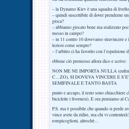
– la Dynamo Kiev è una squadra di livell
– quindi suscettibile di dover prenderne un
gioca?
– abbiamo giocato bene ma realizzato poc
messo in campo?
– in 11 contro 10 dovevamo stravincere e 
leziosi come sempre?
– l’arbitro ci ha favorito con l’espulsione 
ebbene ciò premesso allora dico e scrivo:
NON ME NE IMPORTA NULLA (eufemism
C…ZO), SI DOVEVA VINCERE E S’E’
SEMIFINALE E TANTO BASTA
punto e accapo, il resto sono chiacchiere ch
biciclette i livornesi). E ora pensiamo al Ca
P.S. ma è possibile che quando si perde ave
vince avete da ridire, ma chi vi contenterà?
rompicoglioni, altrochè…