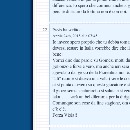
differenza. Io spero che cominci anche a g
perché di sicuro la fortuna non è con noi.
ha scritto:
Paolo
Aprile 24th, 2015 alle 07:45
Io invece spero proprio che tu debba torna
dovessi restare in Italia vorrebbe dire che i
bene!
Vorrei dire due parole su Gomez, molti d
gollonzo e forse è vero, ma anche ieri sera 
agevolato dal gioco della Fiorentina non è
“ali” (come si diceva una volta) vere le c
ci si punta davvero su questo giocatore e s
il gioco senza snaturarci o si saluta e si cer
taka…….sarà un bel dilemma per la dirig
Comunque son cose da fine stagione, ora c
c’è c’è.
Forza Viola!!!