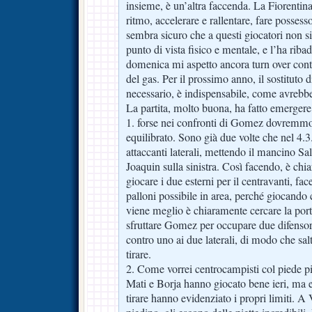
insieme, è un’altra faccenda. La Fiorentina
ritmo, accelerare e rallentare, fare possess
sembra sicuro che a questi giocatori non s
punto di vista fisico e mentale, e l’ha riba
domenica mi aspetto ancora turn over cont
del gas. Per il prossimo anno, il sostituto 
necessario, è indispensabile, come avrebbe 
La partita, molto buona, ha fatto emergere
1. forse nei confronti di Gomez dovremmo
equilibrato. Sono già due volte che nel 4.3
attaccanti laterali, mettendo il mancino Sala
Joaquin sulla sinistra. Così facendo, è chi
giocare i due esterni per il centravanti, f
palloni possibile in area, perché giocando
viene meglio è chiaramente cercare la port
sfruttare Gomez per occupare due difensori 
contro uno ai due laterali, di modo che s
tirare.
2. Come vorrei centrocampisti col piede più
Mati e Borja hanno giocato bene ieri, ma e
tirare hanno evidenziato i propri limiti. A 