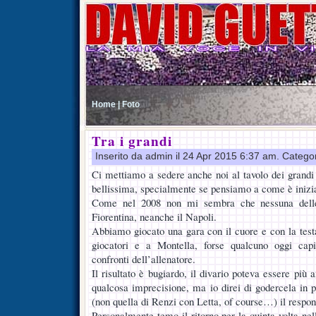
Home |
Foto
Tra i grandi
Inserito da admin il 24 Apr 2015 6:37 am. Catego
Ci mettiamo a sedere anche noi al tavolo dei grand
bellissima, specialmente se pensiamo a come è inizia
Come nel 2008 non mi sembra che nessuna delle a
Fiorentina, neanche il Napoli.
Abbiamo giocato una gara con il cuore e con la test
giocatori e a Montella, forse qualcuno oggi capi
confronti dell’allenatore.
Il risultato è bugiardo, il divario poteva essere più 
qualcosa imprecisione, ma io direi di godercela in p
(non quella di Renzi con Letta, of course…) il respon
Personalmente temo il ritorno per la quinta volta ne