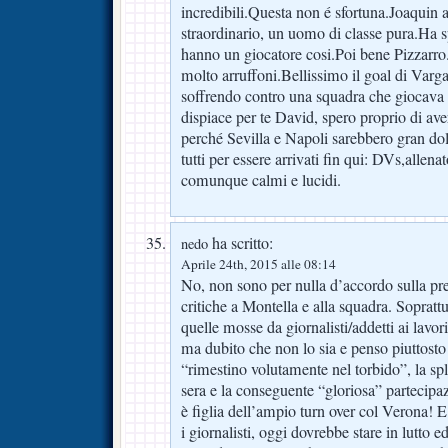
incredibili.Questa non é sfortuna.Joaquin a
straordinario, un uomo di classe pura.Ha s
hanno un giocatore cosi.Poi bene Pizzarro.
molto arruffoni.Bellissimo il goal di Varg
soffrendo contro una squadra che giocava
dispiace per te David, spero proprio di ave
perché Sevilla e Napoli sarebbero gran d
tutti per essere arrivati fin qui: DVs,allen
comunque calmi e lucidi.
ha scritto:
nedo
Aprile 24th, 2015 alle 08:14
No, non sono per nulla d’accordo sulla pr
critiche a Montella e alla squadra. Soprat
quelle mosse da giornalisti/addetti ai lavor
ma dubito che non lo sia e penso piuttosto 
“rimestino volutamente nel torbido”, la spl
sera e la conseguente “gloriosa” partecipaz
è figlia dell’ampio turn over col Verona! E c
i giornalisti, oggi dovrebbe stare in lutto ed