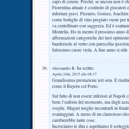
capo di cenere. Perché, se ancora non è chi
Fiorentina attuale è costituito di giocatori
infortuni gravi. Pizzarro, Gomez, Joachi
come bottiglie di vino pregiato vuote per t
va centellinato con saggezza. Ed è esatta
Montella. Ho in mento il prossimo anno di
affermazioni categoriche dei tuoi opinioni
banderuole al vento con parecchia ipocrisi
falsissimo cuore viola. A fine anno si ride
ha scritto:
Alessandro B.
Aprile 24th, 2015 alle 08:17
Grandissima prestazione ieri sera. E risult
come il Bayern col Porto.
Sul fatto di non essere inferiori al Napoli 
bene l’euforia del momento, ma dagli azzu
sveglie. Magari meglio incontrarli in fina
svantaggiati. A meno di un clamoroso rit
cambierebbe tante cose.
Incrociamo le dita e aspettiamo il sorteggi