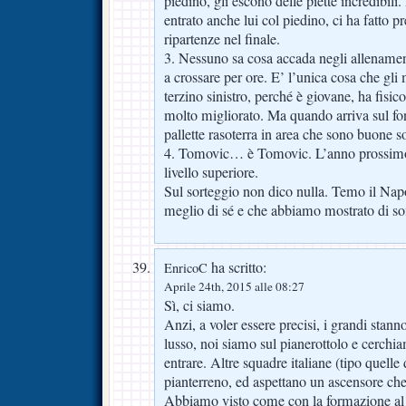
piedino, gli escono delle piette incredibili.
entrato anche lui col piedino, ci ha fatto 
ripartenze nel finale.
3. Nessuno sa cosa accada negli allenamen
a crossare per ore. E’ l’unica cosa che gl
terzino sinistro, perché è giovane, ha fisic
molto migliorato. Ma quando arriva sul fo
pallette rasoterra in area che sono buone so
4. Tomovic… è Tomovic. L’anno prossimo
livello superiore.
Sul sorteggio non dico nulla. Temo il Napo
meglio di sé e che abbiamo mostrato di sof
ha scritto:
EnricoC
Aprile 24th, 2015 alle 08:27
Sì, ci siamo.
Anzi, a voler essere precisi, i grandi stan
lusso, noi siamo sul pianerottolo e cerchi
entrare. Altre squadre italiane (tipo quelle
pianterreno, ed aspettano un ascensore che 
Abbiamo visto come con la formazione al 