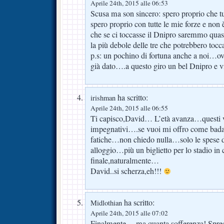
Aprile 24th, 2015 alle 06:53
Scusa ma son sincero: spero proprio che tu
spero proprio con tutte le mie forze e non
che se ci toccasse il Dnipro saremmo quasi
la più debole delle tre che potrebbero tocca
p.s: un pochino di fortuna anche a noi…
già dato….a questo giro un bel Dnipro e v
ha scritto:
irishman
Aprile 24th, 2015 alle 06:55
Ti capisco,David… L’età avanza…questi v
impegnativi….se vuoi mi offro come badant
fatiche…non chiedo nulla…solo le spese di
alloggio…più un biglietto per lo stadio in
finale,naturalmente…
David..si scherza,eh!!!
ha scritto:
Midlothian
Aprile 24th, 2015 alle 07:02
Finalmente… ma quanta sofferenza! Sprec