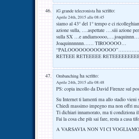
ha scritto:
iG grande telecronista
Aprile 24th, 2015 alle 08:45
siamo al 43° del 1° tempo e ci ricolleghia
azione sulla, ….aspettate ….siii azione per
sulla SX …e andiamoooo,….joaquinnn…
Joaquinnnnnn…… TIROOOOO…
“PALOOOOOOOOOOOOO”…………..G
RETEEE RETEEEEE RETEEEEEEEE
ha scritto:
Ombanching
Aprile 24th, 2015 alle 08:48
PS: copia incollo da David Firenze sul post
Su Internet ti lamenti ma allo stadio vieni 
Chiedi massimo impegno ma non offri mai 
Ti dichiari innamorato, ma ti condiziona il
Fai la cosa che più sai fare, resta a casa t
A VARSAVIA NON VI CI VOGLIAMO,