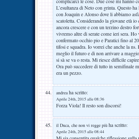
complicarci le cose. Due cose mi hanno col
L’esultanza di Neto con grinta. Questo ha le
con Joaquin e Alonso dove li abbiamo asfa
scatoletta. Considerando la giovane età i
ancora crescere e con un terzino destro fo
vivremo altre di serate come ieri sera. Ho 
confermato occhio pio e Paratici fino al 2
tifosi e squadra. Io vorrei che anche la n
meglio il futuro e di non arrivare a magg
si sà se va o resta. Mi riesce difficile cap
Ora può succedere di tutto in semifinale m
era un pezzo.
ha scritto:
andrea
Aprile 24th, 2015 alle 08:36
Forza Viola! Il resto son discorsi!
ha scritto:
il Duca, che non vi regge più
Aprile 24th, 2015 alle 08:44
Mi sia consentita qualche riflessione sulla pa