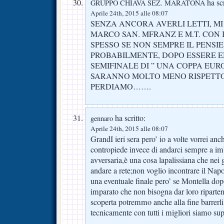
ha scr
GRUPPO CHIAVA SEZ. MARATONA
Aprile 24th, 2015 alle 08:07
SENZA ANCORA AVERLI LETTI, MI 
MARCO SAN. MFRANZ E M.T. CON 
SPESSO SE NON SEMPRE IL PENSIE
PROBABILMENTE, DOPO ESSERE E
SEMIFINALE DI ” UNA COPPA EURO
SARANNO MOLTO MENO RISPETT
PERDIAMO…….
ha scritto:
gennaro
Aprile 24th, 2015 alle 08:07
GrandI ieri sera pero’ io a volte vorrei anc
contropiede invece di andarci sempre a imb
avversaria,è una cosa lapalissiana che nei g
andare a rete;non voglio incontrare il Napo
una eventuale finale pero’ se Montella dopo
imparato che non bisogna dar loro riparten
scoperta potremmo anche alla fine barrerl
tecnicamente con tutti i migliori siamo sup