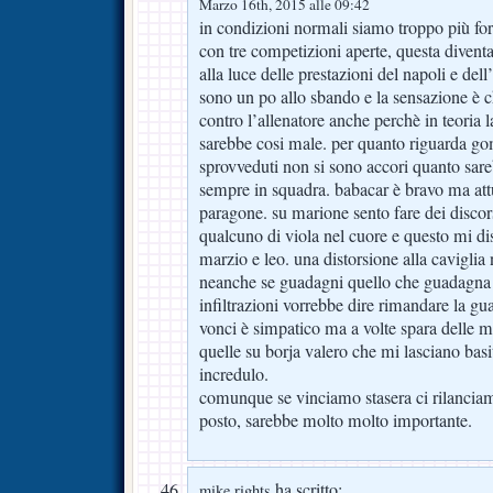
Marzo 16th, 2015 alle 09:42
in condizioni normali siamo troppo più fo
con tre competizioni aperte, questa diventa 
alla luce delle prestazioni del napoli e dell’
sono un po allo sbando e la sensazione è 
contro l’allenatore anche perchè in teoria 
sarebbe cosi male. per quanto riguarda go
sprovveduti non si sono accori quanto sar
sempre in squadra. babacar è bravo ma at
paragone. su marione sento fare dei disco
qualcuno di viola nel cuore e questo mi d
marzio e leo. una distorsione alla caviglia
neanche se guadagni quello che guadagna
infiltrazioni vorrebbe dire rimandare la guar
vonci è simpatico ma a volte spara delle 
quelle su borja valero che mi lasciano bas
incredulo.
comunque se vinciamo stasera ci rilanciamo
posto, sarebbe molto molto importante.
ha scritto:
mike rights