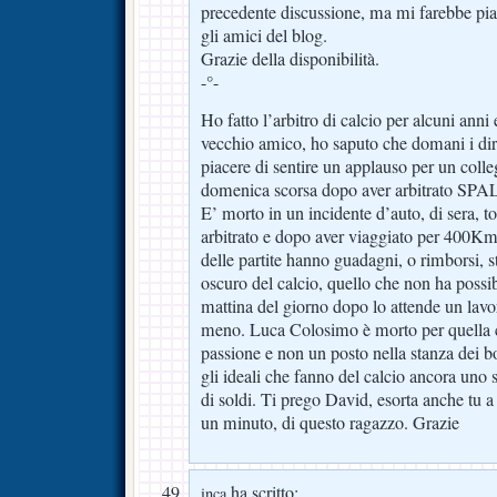
precedente discussione, ma mi farebbe pi
gli amici del blog.
Grazie della disponibilità.
-°-
Ho fatto l’arbitro di calcio per alcuni anni
vecchio amico, ho saputo che domani i dire
piacere di sentire un applauso per un col
domenica scorsa dopo aver arbitrato SPAL
E’ morto in un incidente d’auto, di sera, 
arbitrato e dopo aver viaggiato per 400Km p
delle partite hanno guadagni, o rimborsi, st
oscuro del calcio, quello che non ha possib
mattina del giorno dopo lo attende un lavo
meno. Luca Colosimo è morto per quella c
passione e non un posto nella stanza dei bo
gli ideali che fanno del calcio ancora uno
di soldi. Ti prego David, esorta anche tu a f
un minuto, di questo ragazzo. Grazie
ha scritto:
inca