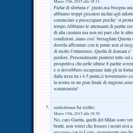
Marzo 15th, 2015 alle 18:11
Parlar di sfortuna e’ giusto,ma bisogna an
abbiamo troppi giocatori inclini agli infort
cominciare a preoccupare perche’ si protra
tempo.Abbiamo le attenuanti di partite rav
di alta caratura ma non mi pare che le altr
condizioni ,siano cosi’ bersagliate.Questa 
doverla affrontare con le punte non al meg
di molto l’ottimismo. Quella di domani e’ u
perdere. Personalmente punterei tutto sul
prospettiva che,nelle ultime 8 partite avr
e si dovrebbero recuperare tutti gli in fort
dalla terza tra i 4-5 punti,ci troveremmo co
la nostra su un gran finale di stagione,sen
scaramanzia!
ha scritto:
emiliofirenze
Marzo 15th, 2015 alle 18:30
No, caro Guetta, quelli del Milan sono ver
brutti, non vorrei che fossero i nostri eroi 
successo con la Lazio, sicuramente una be