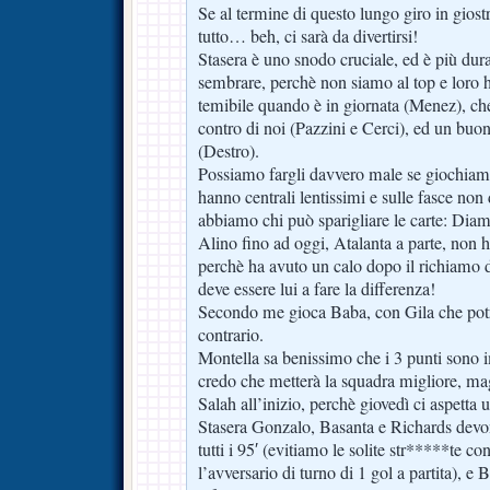
Se al termine di questo lungo giro in gios
tutto… beh, ci sarà da divertirsi!
Stasera è uno snodo cruciale, ed è più dur
sembrare, perchè non siamo al top e loro 
temibile quando è in giornata (Menez), che
contro di noi (Pazzini e Cerci), ed un buo
(Destro).
Possiamo fargli davvero male se giochiamo
hanno centrali lentissimi e sulle fasce no
abbiamo chi può sparigliare le carte: Diam
Alino fino ad oggi, Atalanta a parte, non ha 
perchè ha avuto un calo dopo il richiamo d
deve essere lui a fare la differenza!
Secondo me gioca Baba, con Gila che potr
contrario.
Montella sa benissimo che i 3 punti sono i
credo che metterà la squadra migliore, ma
Salah all’inizio, perchè giovedì ci aspetta u
Stasera Gonzalo, Basanta e Richards devo
tutti i 95′ (evitiamo le solite str*****te 
l’avversario di turno di 1 gol a partita), e 