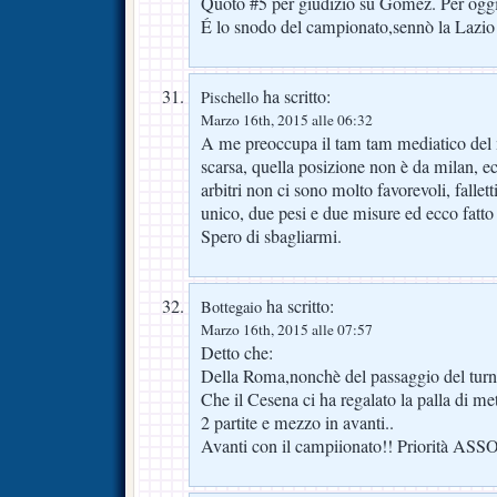
Quoto #5 per giudizio su Gomez. Per oggi..d
É lo snodo del campionato,sennò la Lazio
ha scritto:
Pischello
Marzo 16th, 2015 alle 06:32
A me preoccupa il tam tam mediatico del mi
scarsa, quella posizione non è da milan, ecc
arbitri non ci sono molto favorevoli, fallet
unico, due pesi e due misure ed ecco fatto 
Spero di sbagliarmi.
ha scritto:
Bottegaio
Marzo 16th, 2015 alle 07:57
Detto che:
Della Roma,nonchè del passaggio del tur
Che il Cesena ci ha regalato la palla di met
2 partite e mezzo in avanti..
Avanti con il campiionato!! Priorità A