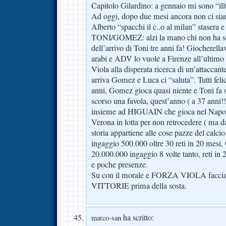
Capitolo Gilardino: a gennaio mi sono “ill
Ad oggi, dopo due mesi ancora non ci sia
Alberto “spacchi il c..o al milan” stasera 
TONI/GOMEZ: alzi la mano chi non ha sor
dell’arrivo di Toni tre anni fa! Giocherella
arabi e ADV lo vuole a Firenze all’ultimo 
Viola alla disperata ricerca di un’attacca
arriva Gomez e Luca ci “saluta”. Tutti fel
anni, Gomez gioca quasi niente e Toni fa 
scorso una favola, quest’anno ( a 37 anni!!!
insieme ad HIGUAIN che gioca nel Napoli
Verona in lotta per non retrocedere ( ma d
storia appartiene alle cose pazze del calci
ingaggio 500.000 oltre 30 reti in 20 mesi
20.000.000 ingaggio 8 volte tanto, reti in
e poche presenze.
Su con il morale e FORZA VIOLA facciam
VITTORIE prima della sosta.
ha scritto:
marco-san