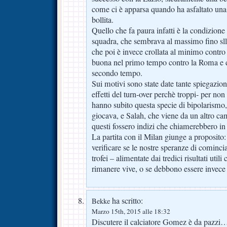
come ci è apparsa quando ha asfaltato un
bollita.
Quello che fa paura infatti è la condizione 
squadra, che sembrava al massimo fino slls
che poi è invece crollata al minimo contro 
buona nel primo tempo contro la Roma e 
secondo tempo.
Sui motivi sono state date tante spiegazio
effetti del turn-over perchè troppi- per non d
hanno subito questa specie di bipolarismo
giocava, e Salah, che viene da un altro ca
questi fossero indizi che chiamerebbero in
La partita con il Milan giunge a proposito:
verificare se le nostre speranze di cominci
trofei – alimentate dai tredici risultati util
rimanere vive, o se debbono essere invece r
ha scritto:
Bekke
Marzo 15th, 2015 alle 18:32
Discutere il calciatore Gomez è da pazzi….