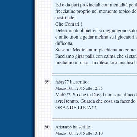
Ed è da puri provinciali con mentalità perd
frecciatine proprio nel momento topico del
nostri lider.
Che Comari !
Determinati obbiettivi si raggiungono so
e unito ,non a gettar melma su i giocator
difficoltà.
Stasera i Mediolanum picchieranno come f
Facciamo girar palla con calma che si stan
mettiamo in rissa . In difesa loro una bisch
ha scritto:
fabry77
Marzo 16th, 2015 alle 12:35
Mah?!?! So che tu David non sarai d’acco
avrei tenuto. Guarda che cosa sta facendo
GRANDE LUCA!!!
ha scritto:
Aristarco
Marzo 16th, 2015 alle 13:10