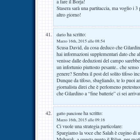
a fare il Borja!
Stasera sarà una partitaccia, ma voglio i 3
altro giorno!
ha scritto:
dario
Marzo 16th, 2015 alle 08:54
Scusa David, da cosa deduco che Gilardin
hai informazioni supplementari dato che a
venisse dalle deduzioni del campo sarebbe
un infortunio piuttosto pesante.. che senso
genere? Sembra il post del solito tifoso in
Dunque da tifoso, sbagliando, te lo puoi a
giornalista direi che è perlomeno pretestu
che Gilardino a “fine batterie” ci sei arri
ha scritto:
gatto pancione
Marzo 16th, 2015 alle 09:16
Ci vuole una strategia particolare:
Spargiamo la voce che Salah è cugino di u
Mubarak, a questo punto il Bilan, per moti