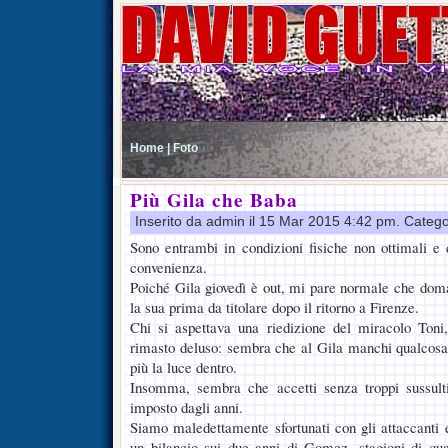
Home |
Foto
Più Gila che Baba
Inserito da admin il 15 Mar 2015 4:42 pm. Catego
Sono entrambi in condizioni fisiche non ottimali e
convenienza.
Poiché Gila giovedì è out, mi pare normale che doma
la sua prima da titolare dopo il ritorno a Firenze.
Chi si aspettava una riedizione del miracolo Toni
rimasto deluso: sembra che al Gila manchi qualcosa
più la luce dentro.
Insomma, sembra che accetti senza troppi sussulti 
imposto dagli anni.
Siamo maledettamente sfortunati con gli attaccanti e
un bilancio sui due anni di Gomez, stagioni di qua