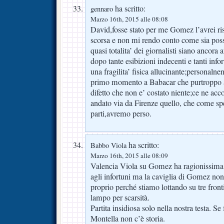
ha scritto:
gennaro
Marzo 16th, 2015 alle 08:08
David,fosse stato per me Gomez l’avrei risp
scorsa e non mi rendo conto come sia possib
quasi totalita’ dei giornalisti siano ancora 
dopo tante esibizioni indecenti e tanti inf
una fragilita’ fisica allucinante;personalnen
primo momento a Babacar che purtroppo agl
difetto che non e’ costato niente;ce ne ac
andato via da Firenze quello, che come sp
parti,avremo perso.
ha scritto:
Babbo Viola
Marzo 16th, 2015 alle 08:09
Valencia Viola su Gomez ha ragionissima. 
agli infortuni ma la caviglia di Gomez no
proprio perché stiamo lottando su tre front
lampo per scarsità.
Partita insidiosa solo nella nostra testa. S
Montella non c’è storia.