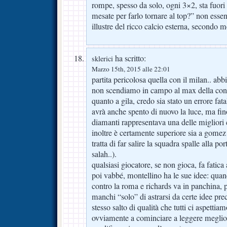
rompe, spesso da solo, ogni 3×2, sta fuori
mesate per farlo tornare al top?” non essen
illustre del ricco calcio esterna, secondo
ha scritto:
sklerici
Marzo 15th, 2015 alle 22:01
partita pericolosa quella con il milan.. a
non scendiamo in campo al max della con
quanto a gila, credo sia stato un errore fata
avrà anche spento di nuovo la luce, ma fi
diamanti rappresentava una delle migliori
inoltre è certamente superiore sia a gome
tratta di far salire la squadra spalle alla p
salah..).
qualsiasi giocatore, se non gioca, fa fatica
poi vabbé, montellino ha le sue idee: qua
contro la roma e richards va in panchina, 
manchi “solo” di astrarsi da certe idee pre
stesso salto di qualità che tutti ci aspettia
ovviamente a cominciare a leggere meglio l