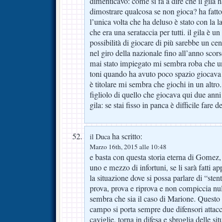
dimenticavo: come si fa a dire che il gila 
dimostrare qualcosa se non gioca? ha fatto
l’unica volta che ha deluso è stato con la
che era una serataccia per tutti. il gila è u
possibilità di giocare di più sarebbe un cen
nel giro della nazionale fino all’anno scors
mai stato impiegato mi sembra roba che u
toni quando ha avuto poco spazio giocava
è titolare mi sembra che giochi in un altro. 
figliolo di quello che giocava qui due anni f
gila: se stai fisso in panca è difficile fare 
ha scritto:
il Duca
Marzo 16th, 2015 alle 10:48
e basta con questa storia eterna di Gomez,
uno e mezzo di infortuni, se li sarà fatti a
la situazione dove si possa parlare di “ste
prova, prova e riprova e non compiccia nu
sembra che sia il caso di Marione. Questo
campo si porta sempre due difensori attaccat
caviglie, torna in difesa e sbroglia delle si