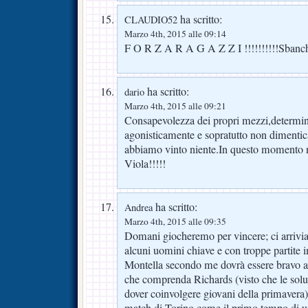
ha scritto:
CLAUDIO52
Marzo 4th, 2015 alle 09:14
F O R Z A R A G A Z Z I !!!!!!!!!!Sbanch
ha scritto:
dario
Marzo 4th, 2015 alle 09:21
Consapevolezza dei propri mezzi,determina
agonisticamente e sopratutto non dimenti
abbiamo vinto niente.In questo momento n
Viola!!!!!
ha scritto:
Andrea
Marzo 4th, 2015 alle 09:35
Domani giocheremo per vincere; ci arrivia
alcuni uomini chiave e con troppe partite 
Montella secondo me dovrà essere bravo a s
che comprenda Richards (visto che le solu
dover coinvolgere giovani della primavera),
match di Torino come il primo tempo di un