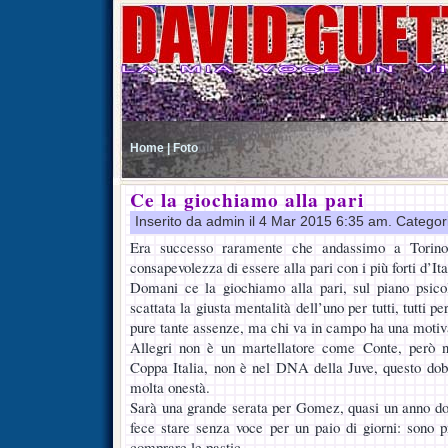
Home |
Foto
Ce la giochiamo alla pari
Inserito da admin il 4 Mar 2015 6:35 am. Categor
Era successo raramente che andassimo a Torino
consapevolezza di essere alla pari con i più forti d’Ita
Domani ce la giochiamo alla pari, sul piano psic
scattata la giusta mentalità dell’uno per tutti, tutti 
pure tante assenze, ma chi va in campo ha una motiv
Allegri non è un martellatore come Conte, però 
Coppa Italia, non è nel DNA della Juve, questo do
molta onestà.
Sarà una grande serata per Gomez, quasi un anno do
fece stare senza voce per un paio di giorni: sono 
comprare le pastic