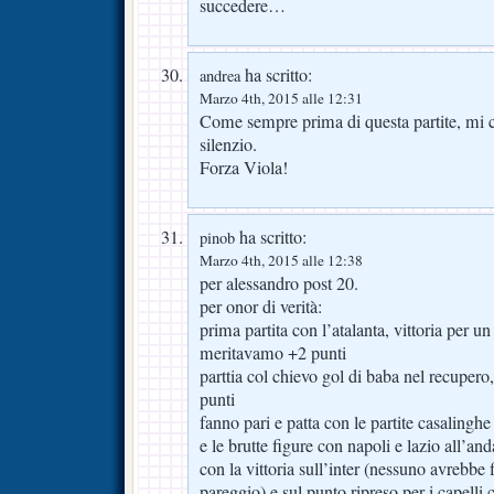
succedere…
ha scritto:
andrea
Marzo 4th, 2015 alle 12:31
Come sempre prima di questa partite, mi 
silenzio.
Forza Viola!
ha scritto:
pinob
Marzo 4th, 2015 alle 12:38
per alessandro post 20.
per onor di verità:
prima partita con l’atalanta, vittoria per un
meritavamo +2 punti
parttia col chievo gol di baba nel recuper
punti
fanno pari e patta con le partite casalingh
e le brutte figure con napoli e lazio all’an
con la vittoria sull’inter (nessuno avrebbe 
pareggio) e sul punto ripreso per i capelli 