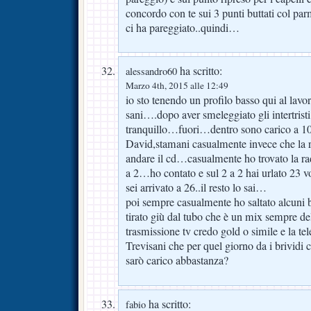
concordo con te sui 3 punti buttati col pa
ci ha pareggiato..quindi…
ha scritto:
alessandro60
Marzo 4th, 2015 alle 12:49
io sto tenendo un profilo basso qui al lav
sani….dopo aver smeleggiato gli intertrist
tranquillo…fuori…dentro sono carico a 1
David,stamani casualmente invece che la ra
andare il cd…casualmente ho trovato la ra
a 2…ho contato e sul 2 a 2 hai urlato 23 v
sei arrivato a 26..il resto lo sai…
poi sempre casualmente ho saltato alcuni b
tirato giù dal tubo che è un mix sempre del
trasmissione tv credo gold o simile e la te
Trevisani che per quel giorno da i brividi
sarò carico abbastanza?
ha scritto:
fabio