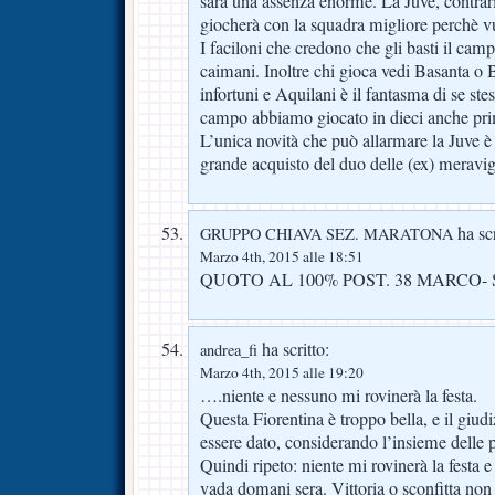
sarà una assenza enorme. La Juve, contraria
giocherà con la squadra migliore perchè vu
I faciloni che credono che gli basti il ca
caimani. Inoltre chi gioca vedi Basanta o 
infortuni e Aquilani è il fantasma di se ste
campo abbiamo giocato in dieci anche prim
L’unica novità che può allarmare la Juve è
grande acquisto del duo delle (ex) meravigl
ha scr
GRUPPO CHIAVA SEZ. MARATONA
Marzo 4th, 2015 alle 18:51
QUOTO AL 100% POST. 38 MARCO-
ha scritto:
andrea_fi
Marzo 4th, 2015 alle 19:20
….niente e nessuno mi rovinerà la festa.
Questa Fiorentina è troppo bella, e il giud
essere dato, considerando l’insieme delle 
Quindi ripeto: niente mi rovinerà la festa
vada domani sera. Vittoria o sconfitta non