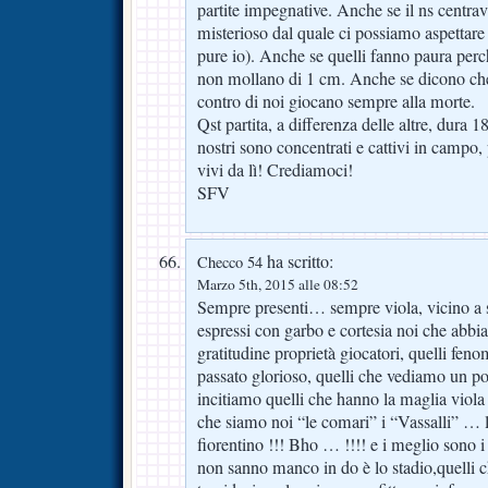
partite impegnative. Anche se il ns centrav
misterioso dal quale ci possiamo aspettare 
pure io). Anche se quelli fanno paura pe
non mollano di 1 cm. Anche se dicono ch
contro di noi giocano sempre alla morte.
Qst partita, a differenza delle altre, dura 1
nostri sono concentrati e cattivi in campo
vivi da lì! Crediamoci!
SFV
ha scritto:
Checco 54
Marzo 5th, 2015 alle 08:52
Sempre presenti… sempre viola, vicino a s
espressi con garbo e cortesia noi che abb
gratitudine proprietà giocatori, quelli feno
passato glorioso, quelli che vediamo un po 
incitiamo quelli che hanno la maglia viola
che siamo noi “le comari” i “Vassalli” … la
fiorentino !!! Bho … !!!! e i meglio sono 
non sanno manco in do è lo stadio,quelli 