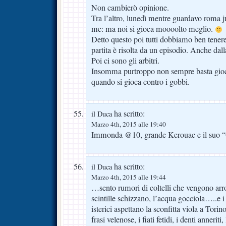
Non cambierò opinione.
Tra l’altro, lunedì mentre guardavo roma ju
me: ma noi si gioca moooolto meglio.
Detto questo poi tutti dobbiamo ben tenere
partita è risolta da un episodio. Anche dall
Poi ci sono gli arbitri.
Insomma purtroppo non sempre basta gioc
quando si gioca contro i gobbi.
ha scritto:
il Duca
Marzo 4th, 2015 alle 19:40
Immonda @10, grande Kerouac e il suo “
ha scritto:
il Duca
Marzo 4th, 2015 alle 19:44
…sento rumori di coltelli che vengono arrot
scintille schizzano, l’acqua gocciola…..e i so
isterici aspettano la sconfitta viola a Torin
frasi velenose, i fiati fetidi, i denti anneri