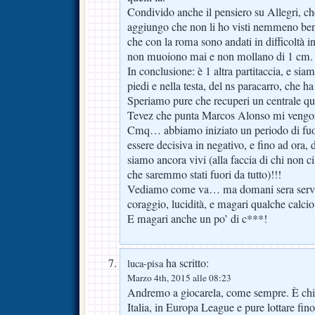
Condivido anche il pensiero su Allegri, c
aggiungo che non li ho visti nemmeno ben
che con la roma sono andati in difficoltà i
non muoiono mai e non mollano di 1 cm.
In conclusione: è 1 altra partitaccia, e sia
piedi e nella testa, del ns paracarro, che ha
Speriamo pure che recuperi un centrale qua
Tevez che punta Marcos Alonso mi vengono
Cmq… abbiamo iniziato un periodo di fuoc
essere decisiva in negativo, e fino ad ora,
siamo ancora vivi (alla faccia di chi non c
che saremmo stati fuori da tutto)!!!
Vediamo come va… ma domani sera servi
coraggio, lucidità, e magari qualche calc
E magari anche un po’ di c***!
ha scritto:
luca-pisa
Marzo 4th, 2015 alle 08:23
Andremo a giocarela, come sempre. È chi
Italia, in Europa League e pure lottare fin