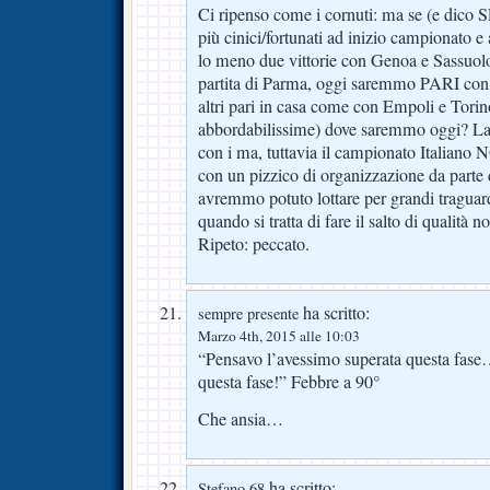
Ci ripenso come i cornuti: ma se (e dico S
più cinici/fortunati ad inizio campionato e
lo meno due vittorie con Genoa e Sassuolo
partita di Parma, oggi saremmo PARI co
altri pari in casa come con Empoli e Tori
abbordabilissime) dove saremmo oggi? La s
con i ma, tuttavia il campionato Italiano 
con un pizzico di organizzazione da parte d
avremmo potuto lottare per grandi traguar
quando si tratta di fare il salto di qualità
Ripeto: peccato.
ha scritto:
sempre presente
Marzo 4th, 2015 alle 10:03
“Pensavo l’avessimo superata questa fas
questa fase!” Febbre a 90°
Che ansia…
ha scritto:
Stefano 68