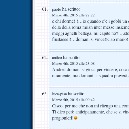
ha scritto:
paolo
Marzo 4th, 2015 alle 22:22
e chi dorme!!!…io quando c’è i gobbi un
della della roma milan inter messe insiem
moggi agnelli bettega, mi capite no?!…sto t
frustaeee!!…domani si vince!!ciao mario!
ha scritto:
antico
Marzo 4th, 2015 alle 23:08
Andrea domani si gioca per vincere, cosa 
raramente, ma domani la squadra proverà 
ha scritto:
luca-pisa
Marzo 5th, 2015 alle 00:42
Cisco, per me che non mi ritengo una com
Ti dico però anticipatamente, che se si vi
progionieri!