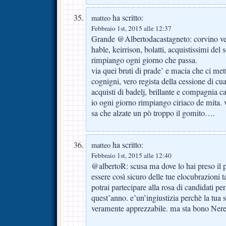
ha scritto:
matteo
Febbraio 1st, 2015 alle 12:37
Grande @Albertodacastagneto: corvino ve
hable, keirrison, bolatti, acquistissimi del 
rimpiango ogni giorno che passa.
via quei bruti di prade’ e macia che ci mett
cognigni, vero regista della cessione di cu
acquisti di badelj, brillante e compagnia c
io ogni giorno rimpiango ciriaco de mita. 
sa che alzate un pò troppo il gomito….
ha scritto:
matteo
Febbraio 1st, 2015 alle 12:40
@albertoR: scusa ma dove lo hai preso il 
essere così sicuro delle tue elocubrazioni t
potrai partecipare alla rosa di candidati pe
quest’anno. e’un’ingiustizia perchè la tua s
veramente apprezzabile. ma sta bono Nere