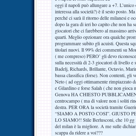
oggi il napoli può allungare a +7. L’unico 
interessa alla società?) è il sesto posto. M
perché ci sarà il ritorno delle milanesi e 
dopo la gara di ieri ho capito che non ha s
giocatori che ci farebbero al massimo arri
quarti. Meglio opzionare ora qualche prom
programmare subito gli acuisti. Questa 
titolari nuovi. Il 99% dei commenti su Mon
( me compreso) PERO’ gli devo riconoscer
sulla necessità di 2-3 giocatori di livello e 
Badelj, Richards, Brillante, Octavio, Mari
bassa classifica (forse). Non contenti, gl
Neto ( ad oggi ottimamente rimpiazzato d
e Gilardino e forse Salah ( che non gioc
Genova HA CHIESTO PUBBLICAMENTE 
centrocampo ( ma di valore non i soliti rinc
destra. PER ORA la società tramite Guerin
“SIAMO A POSTO COSI”. GIUSTO PE
LO SIAMO!! Stile Berlusconi, che 10 gg fa
del milan è la migliore. A me sulle dichia
scappa da ridere a voi???