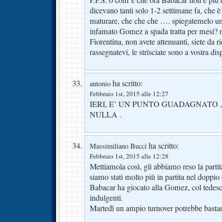
P.P.S. o com’è che ora Babacar non è più
dicevano tanti solo 1-2 settimane fa, che 
maturare, che che che …. spiegatemelo un 
infamato Gomez a spada tratta per mesi? no
Fiorentina, non avete attenuanti, siete da r
rassegnatevi, le strisciate sono a vostra di
ha scritto:
antonio
Febbraio 1st, 2015 alle 12:27
IERI, E’ UN PUNTO GUADAGNATO , 
NULLA .
ha scritto:
Massimiliano Bucci
Febbraio 1st, 2015 alle 12:28
Mettiamola così, gli abbiamo reso la partit
siamo stati molto più in partita nel doppio
Babacar ha giocato alla Gomez, col tedesc
indulgenti.
Martedì un ampio turnover potrebbe bastar