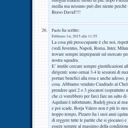
bisogna rendere molto di più, dopo Parma 
media ma nessuno può dire niente perchè
Bravo David!!!!
ha scritto:
Paolo
Febbraio 1st, 2015 alle 11:55
La cosa più preoccupante è che noi, rispetto
(vedi Juventus, Napoli, Roma, Inter, Milan
trovare sempre impreparati sul mercato per
nostra squadra.
E’ inutile cercare sempre giustificazioni al
dirigenti: sono ormai 3-4 le sessioni di me
portare benefici alla rosa e anche adesso, 
cosa. Abbiamo venduto Cuadrado al Chels
prendere quei 2 o 3 giocatori (soprattutto 
che ci vorrebbero per farci fare un salto di 
Aquilani è infortunato, Badelj gioca al m
e poi scade, Borja Valero non è più lo ste
troppo tempo, Pizarro ha i suoi anni (quin
di reggere tutte le partite che si giocano)
essere sempre al massimo della condizione