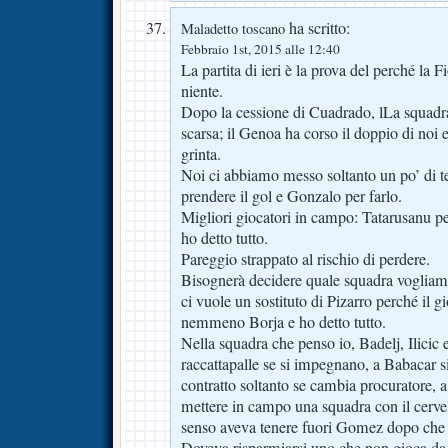
ha scritto:
Maladetto toscano
Febbraio 1st, 2015 alle 12:40
La partita di ieri è la prova del perché la 
niente.
Dopo la cessione di Cuadrado, lLa squadr
scarsa; il Genoa ha corso il doppio di noi e
grinta.
Noi ci abbiamo messo soltanto un po’ di t
prendere il gol e Gonzalo per farlo.
Migliori giocatori in campo: Tatarusanu pe
ho detto tutto.
Pareggio strappato al rischio di perdere.
Bisognerà decidere quale squadra vogliamo
ci vuole un sostituto di Pizarro perché il g
nemmeno Borja e ho detto tutto.
Nella squadra che penso io, Badelj, Ilicic 
raccattapalle se si impegnano, a Babacar s
contratto soltanto se cambia procuratore, a
mettere in campo una squadra con il cervel
senso aveva tenere fuori Gomez dopo che 
Doveva risparmiarsi uno che non gioca da