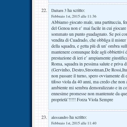
ha scritto:
Daitarn 3
Febbraio 1st, 2015 alle 11:36
Abbiamo giocato male, una partituccia, f
del Genoa non e’ mai facile in cui giocare
sommato un punto guadagnato. Se poi con
vendita di Cuadrado, che obbliga il mister a
della squadra, e getta più di un’ ombra sull
mantenere comunque fede agli obbiettivi di
prestazione di ieri e’ ampiamente giustifica
Roma, squadra in pessima salute e priva di 
(Gervinho, Destro,Strootman,De Rossi,Itur
non passare il turno, spero ovviamente di e
tifoso viola da 40 anni, ma credo che non
ambiente mi sembra demoralizzato e in con
ennesime promesse non mantenute da quest
proprietà’!!!!! Forza Viola Sempre
ha scritto:
alessandro
Febbraio 1st, 2015 alle 11:40