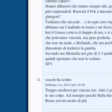
Saremo capaci?
Hanno difensori che stanno sempre alti, quin
può sorprenderli. Riuscirà il Pek a lanciare
ghirigori?
Vediamo che succede… e in ogni caso ris
abbiamo un Cuadrado in meno e un Savic 
Ieri il Genoa correva il doppio di noi, e si 
che potevamo vincerla, ma pure perderla. 
che non sta male, e Richards, che nei poch
dimostrato di metterci la gamba.
Secondo me Montella nel giro di 2-3 partite
quindi speriamo che non lo cedano
SFV
ha scritto:
simo46
Febbraio 1st, 2015 alle 10:58
Troppo mediocri per vincere ieri. Altri 2 p
le sue colpe. Ad esempio perché Baba titola
Roma servirà molto di più.