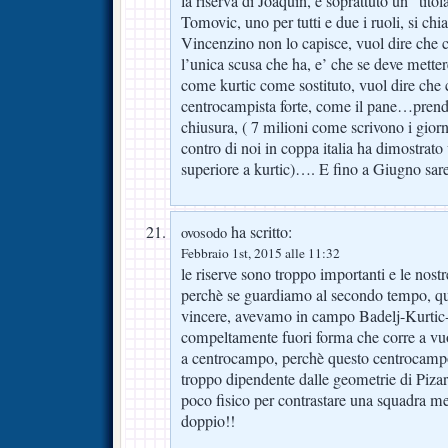
la riserva di Joaquin, e soprattuto un “tito
Tomovic, uno per tutti e due i ruoli, si c
Vincenzino non lo capisce, vuol dire che 
l’unica scusa che ha, e’ che se deve metter
come kurtic come sostituto, vuol dire che 
centrocampista forte, come il pane…prend
chiusura, ( 7 milioni come scrivono i giorn
contro di noi in coppa italia ha dimostrato
superiore a kurtic)…. E fino a Giugno s
ha scritto:
ovosodo
Febbraio 1st, 2015 alle 11:32
le riserve sono troppo importanti e le nos
perchè se guardiamo al secondo tempo, 
vincere, avevamo in campo Badelj-Kurtic
compeltamente fuori forma che corre a vuot
a centrocampo, perchè questo centrocampo
troppo dipendente dalle geometrie di Piza
poco fisico per contrastare una squadra me
doppio!!