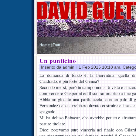
Home |
Foto
Un punticino
Inserito da admin il 1 Feb 2015 10:18 am. Catego
La domanda di fondo è: la Fiorentina, quella di
Cuadrado, è più forte del Genoa?
Secondo me sì, però in campo non si è visto e since
comprendere Gasperini ed il suo rammarico a fine ga
Abbiamo giocato una partiutuccia, con un paio di g
Fernandez) che avrebbero dovuto costruire e invece 
spagnolo.
Mi ha deluso Babacar, che avrebbe potuto e sfruttare
partire titolare.
Dice: potevamo pure vincerla nel finale con Gila
una ricostruzione un po’ faziosa, perché il Genoa h