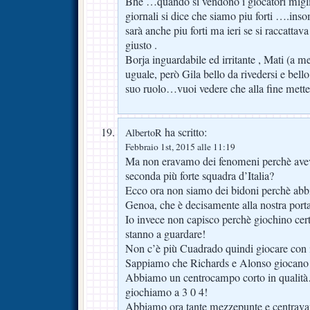
Bhè …quando si vendono i giocatori miglior
giornali si dice che siamo piu forti ….ins
sarà anche piu forti ma ieri se si raccattava 
giusto .
Borja inguardabile ed irritante , Mati (a m
uguale, però Gila bello da rivedersi e bello
suo ruolo…vuoi vedere che alla fine met
ha scritto:
AlbertoR
Febbraio 1st, 2015 alle 11:19
Ma non eravamo dei fenomeni perchè ave
seconda più forte squadra d’Italia?
Ecco ora non siamo dei bidoni perchè abb
Genoa, che è decisamente alla nostra porta
Io invece non capisco perchè giochino certi
stanno a guardare!
Non c’è più Cuadrado quindi giocare con i
Sappiamo che Richards e Alonso giocano m
Abbiamo un centrocampo corto in qualità
giochiamo a 3 0 4!
Abbiamo ora tante mezzepunte e centravant