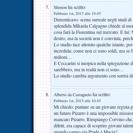
ha scritto:
Shimon
Febbraio 1st, 2015 alle 10:45
Dimenticavo: scena surreale negli studi 
splendida Mikaela Calgagno chiede al me
cosa farà la Fiorentina sul mercato. E lui:
destro, ma la società non è convinta, perch
Lo studio tace attonito qualche istante, po
incredula: come non ci sono soldi, ma se
milioni…
E Ceccarini si inerpica nella spiegazione de
sarebbero, ma in realtà non ci sono…
Lo studio cambia argomento con sorrisi di
ha scritto:
Alberto da Castagneto
Febbraio 1st, 2015 alle 10:45
Mi chiedo: puntare su un giovane regista p
un futuro Pizarro è una impossible mission?
mancato Pizarro. Rimpiango Corvino che, 
difetti, era capace di scoprire giovani talen
quando vanno via Pradé e Macia?