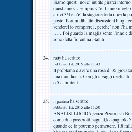
Siamo questi, noi e’ inutile girarci intorn
quest’anno….sempre. C’e’ l’anno meglio d
arrivi 3/4 e c’e’ la stagione torta dove la p
posto. Forum dibattiti discussioni blog , c
venderei io comprerei , perche’ non l’ha m
……Poi guardo la maglia sento l’inno e dic
sono della fiorentina .Saluti
ha scritto:
rudy
Febbraio 1st, 2015 alle 11:43
Il problema è avere una rosa di 35 giocator
una quindicina. Con gli ingaggi degli altri 
o 5 campioni.
ha scritto:
il pantera
Febbraio 1st, 2015 alle 11:50
ANALISI LUCIDA,senza Pizarro sia Borja
come due passerotti bagnati,lo spagnolo è 
quando ce lo potremo permettere. 1.8 mili