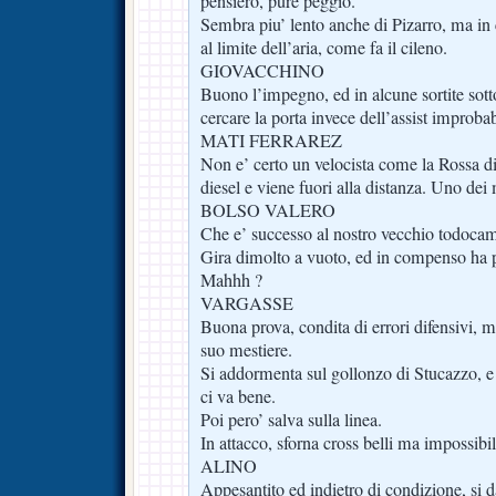
pensiero, pure peggio.
Sembra piu’ lento anche di Pizarro, ma in
al limite dell’aria, come fa il cileno.
GIOVACCHINO
Buono l’impegno, ed in alcune sortite sot
cercare la porta invece dell’assist improbab
MATI FERRAREZ
Non e’ certo un velocista come la Rossa d
diesel e viene fuori alla distanza. Uno dei 
BOLSO VALERO
Che e’ successo al nostro vecchio todocam
Gira dimolto a vuoto, ed in compenso ha p
Mahhh ?
VARGASSE
Buona prova, condita di errori difensivi, m
suo mestiere.
Si addormenta sul gollonzo di Stucazzo, e 
ci va bene.
Poi pero’ salva sulla linea.
In attacco, sforna cross belli ma impossibil
ALINO
Appesantito ed indietro di condizione, si d