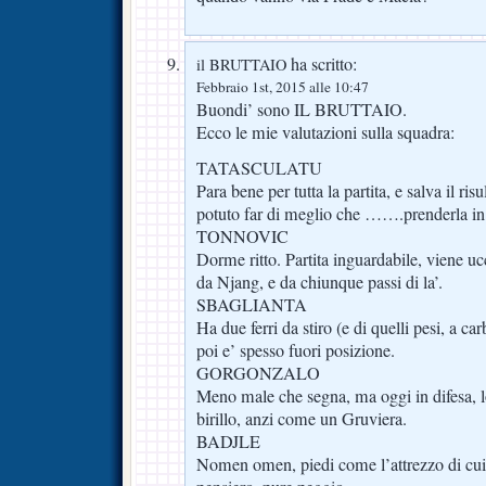
ha scritto:
il BRUTTAIO
Febbraio 1st, 2015 alle 10:47
Buondi’ sono IL BRUTTAIO.
Ecco le mie valutazioni sulla squadra:
TATASCULATU
Para bene per tutta la partita, e salva il ris
potuto far di meglio che …….prenderla in
TONNOVIC
Dorme ritto. Partita inguardabile, viene 
da Njang, e da chiunque passi di la’.
SBAGLIANTA
Ha due ferri da stiro (e di quelli pesi, a ca
poi e’ spesso fuori posizione.
GORGONZALO
Meno male che segna, ma oggi in difesa, l
birillo, anzi come un Gruviera.
BADJLE
Nomen omen, piedi come l’attrezzo di cui 