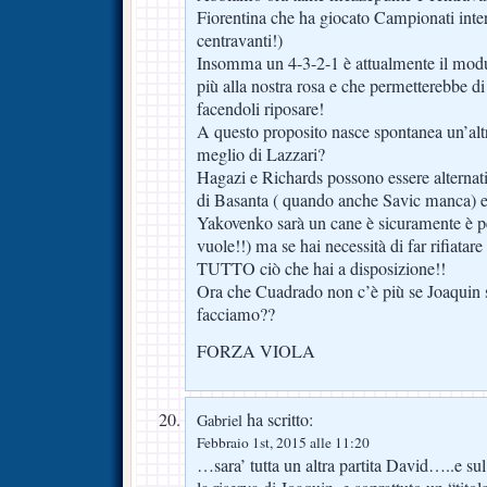
Fiorentina che ha giocato Campionati in
centravanti!)
Insomma un 4-3-2-1 è attualmente il modul
più alla nostra rosa e che permetterebbe di 
facendoli riposare!
A questo proposito nasce spontanea un’al
meglio di Lazzari?
Hagazi e Richards possono essere alternati
di Basanta ( quando anche Savic manca) 
Yakovenko sarà un cane è sicuramente è pe
vuole!!) ma se hai necessità di far rifiatar
TUTTO ciò che hai a disposizione!!
Ora che Cuadrado non c’è più se Joaquin 
facciamo??
FORZA VIOLA
ha scritto:
Gabriel
Febbraio 1st, 2015 alle 11:20
…sara’ tutta un altra partita David…..e su