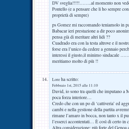
DV sveglia!!!!!……..al momento non vedo
Pontello (e a pensare che li ho sempre con
proprietà di sempre)
ps Gomez mi raccomando teniamolo in p
Babacar ieri prestazione a dir poco anonim
pensa già di meritare altri lidi ??
Cuadrado era con la testa altrove e il nostr
forse era l’unico da cedere a gennaio per
interessi il giusto,il minimo sindacale
meritiamo molto di più !!
ha scritto:
Lore
Febbraio 1st, 2015 alle 11:10
David, io sono tra quelli che imputano a 
poca forza interiore…
Credo che con un po di ‘cattiveria’ ed aggre
cambi e nella gestione della partita avre
rimane l’amaro in bocca, non tanto x il pu
l’esserci accontentati… È così di certo i
Altra considerazione: più forte del Genoa 