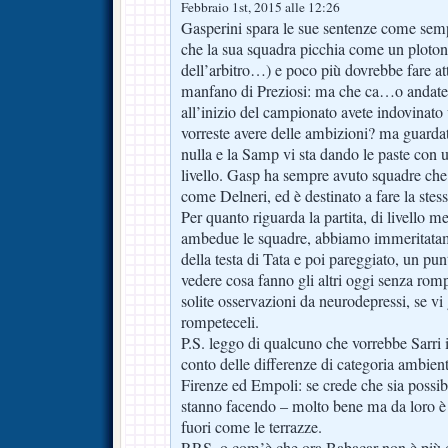
Febbraio 1st, 2015 alle 12:26
Gasperini spara le sue sentenze come sem
che la sua squadra picchia come un plotone
dell’arbitro…) e poco più dovrebbe fare att
manfano di Preziosi: ma che ca…o andate
all’inizio del campionato avete indovinato un
vorreste avere delle ambizioni? ma guardat
nulla e la Samp vi sta dando le paste con 
livello. Gasp ha sempre avuto squadre ch
come Delneri, ed è destinato a fare la stess
Per quanto riguarda la partita, di livello m
ambedue le squadre, abbiamo immeritatam
della testa di Tata e poi pareggiato, un pu
vedere cosa fanno gli altri oggi senza romp
solite osservazioni da neurodepressi, se v
rompeteceli.
P.S. leggo di qualcuno che vorrebbe Sarri i
conto delle differenze di categoria ambient
Firenze ed Empoli: se crede che sia possibi
stanno facendo – molto bene ma da loro è
fuori come le terrazze.