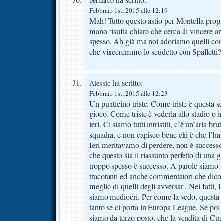
ha scritto:
bernardo
Febbraio 1st, 2015 alle 12:19
Mah! Tutto questo astio per Montella propri
mano risulta chiaro che cerca di vincere an
spesso. Ah già ma noi adoriamo quelli co
che vinceremmo lo scudetto con Spalletti?
ha scritto:
Alessio
Febbraio 1st, 2015 alle 12:23
Un punticino triste. Come triste è questa s
gioco. Come triste è vederla allo stadio o
ieri. Ci siamo tutti intristiti, c’è un’aria br
squadra, e non capisco bene chi è che l’ha
Ieri meritavamo di perdere, non è success
che questo sia il riassunto perfetto di un
troppo spesso è successo. A parole siamo for
tracotanti ed anche commentatori che dico
meglio di quelli degli avversari. Nei fatti,
siamo mediocri. Per come la vedo, questa 
tanto se ci porta in Europa League. Se po
siamo da terzo posto, che la vendita di C