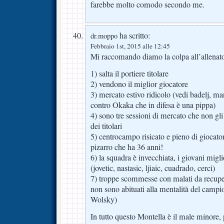
farebbe molto comodo secondo me.
ha scritto:
dr.moppo
Febbraio 1st, 2015 alle 12:45
Mi raccomando diamo la colpa all’allenato
1) salta il portiere titolare
2) vendono il miglior giocatore
3) mercato estivo ridicolo (vedi badelj, mar
contro Okaka che in difesa è una pippa)
4) sono tre sessioni di mercato che non gl
dei titolari
5) centrocampo risicato e pieno di giocator
pizarro che ha 36 anni!
6) la squadra è invecchiata, i giovani migli
(jovetic, nastasic, ljiaic, cuadrado, cerci)
7) troppe scommesse con malati da recuper
non sono abituati alla mentalità del campio
Wolsky)
In tutto questo Montella è il male minore,