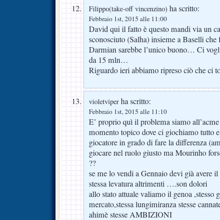
ha scritto:
Filippo(take-off vincenzino)
Febbraio 1st, 2015 alle 11:00
David qui il fatto è questo mandi via un c
sconosciuto (Salha) insieme a Baselli che 
Darmian sarebbe l’unico buono… Ci voglio
da 15 mln…
Riguardo ieri abbiamo ripreso ciò che ci to
ha scritto:
violetviper
Febbraio 1st, 2015 alle 11:10
E’ proprio quì il problema siamo all’acme 
momento topico dove ci giochiamo tutto e 
giocatore in grado di fare la differenza (a
giocare nel ruolo giusto ma Mourinho forse
??
se me lo vendi a Gennaio devi già avere il s
stessa levatura altrimenti ….son dolori
allo stato attuale valiamo il genoa ,stesso 
mercato,stessa lungimiranza stesse cannate
ahimè stesse AMBIZIONI