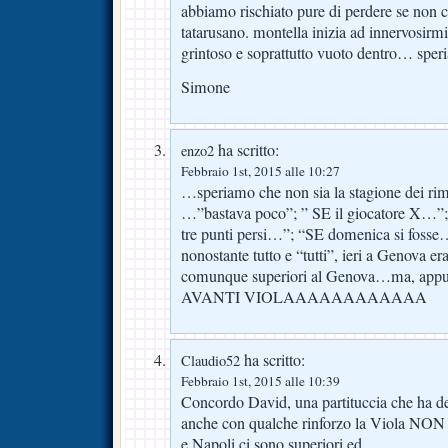
abbiamo rischiato pure di perdere se non ci
tatarusano. montella inizia ad innervosirm
grintoso e soprattutto vuoto dentro… spe
Simone
ha scritto:
enzo2
Febbraio 1st, 2015 alle 10:27
…speriamo che non sia la stagione dei rim
…”bastava poco”; ” SE il giocatore X…”
tre punti persi…”; “SE domenica si fosse
nonostante tutto e “tutti”, ieri a Genova er
comunque superiori al Genova…ma, appun
AVANTI VIOLAAAAAAAAAAAA
ha scritto:
Claudio52
Febbraio 1st, 2015 alle 10:39
Concordo David, una partituccia che ha dec
anche con qualche rinforzo la Viola N
e Napoli ci sono superiori ed