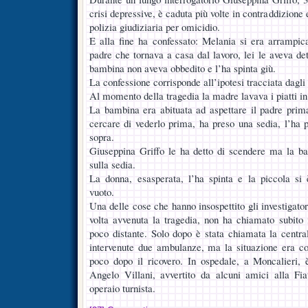
crisi depressive, è caduta più volte in contraddizione 
polizia giudiziaria per omicidio.
E alla fine ha confessato: Melania si era arrampic
padre che tornava a casa dal lavoro, lei le aveva de
bambina non aveva obbedito e l’ha spinta giù.
La confessione corrisponde all’ipotesi tracciata dagli 
Al momento della tragedia la madre lavava i piatti in
La bambina era abituata ad aspettare il padre prim
cercare di vederlo prima, ha preso una sedia, l’ha p
sopra.
Giuseppina Griffo le ha detto di scendere ma la ba
sulla sedia.
La donna, esasperata, l’ha spinta e la piccola si 
vuoto.
Una delle cose che hanno insospettito gli investigato
volta avvenuta la tragedia, non ha chiamato subito
poco distante. Solo dopo è stata chiamata la centra
intervenute due ambulanze, ma la situazione era 
poco dopo il ricovero. In ospedale, a Moncalieri, 
Angelo Villani, avvertito da alcuni amici alla Fi
operaio turnista.