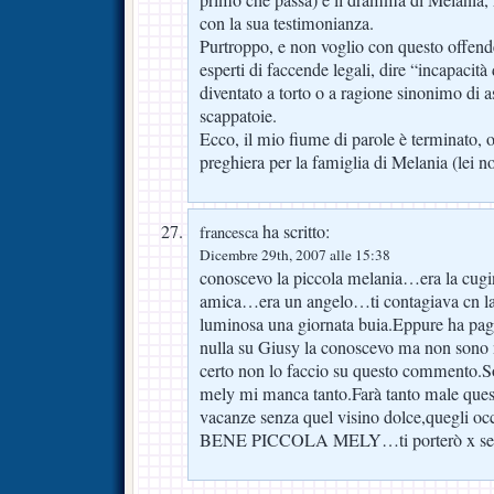
con la sua testimonianza.
Purtroppo, e non voglio con questo offende
esperti di faccende legali, dire “incapacità 
diventato a torto o a ragione sinonimo di a
scappatoie.
Ecco, il mio fiume di parole è terminato, o
preghiera per la famiglia di Melania (lei n
ha scritto:
francesca
Dicembre 29th, 2007 alle 15:38
conoscevo la piccola melania…era la cugin
amica…era un angelo…ti contagiava cn la 
luminosa una giornata buia.Eppure ha pag
nulla su Giusy la conoscevo ma non sono n
certo non lo faccio su questo commento.So
mely mi manca tanto.Farà tanto male quest 
vacanze senza quel visino dolce,quegli 
BENE PICCOLA MELY…ti porterò x sem