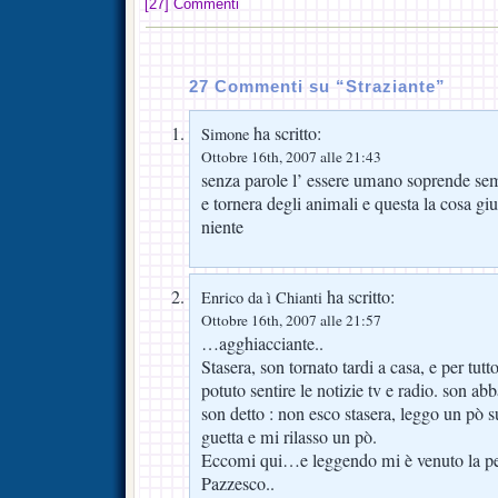
[27] Commenti
27 Commenti su “Straziante”
ha scritto:
Simone
Ottobre 16th, 2007 alle 21:43
senza parole l’ essere umano soprende semp
e tornera degli animali e questa la cosa g
niente
ha scritto:
Enrico da ì Chianti
Ottobre 16th, 2007 alle 21:57
…agghiacciante..
Stasera, son tornato tardi a casa, e per tutt
potuto sentire le notizie tv e radio. son ab
son detto : non esco stasera, leggo un pò sul
guetta e mi rilasso un pò.
Eccomi qui…e leggendo mi è venuto la pel
Pazzesco..