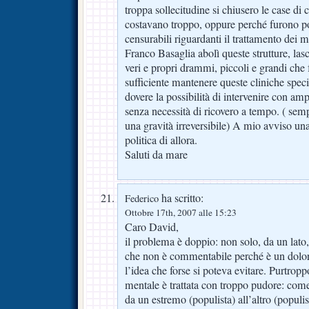
troppa sollecitudine si chiusero le case di
costavano troppo, oppure perché furono port
censurabili riguardanti il trattamento dei 
Franco Basaglia abolì queste strutture, las
veri e propri drammi, piccoli e grandi che 
sufficiente mantenere queste cliniche speci
dovere la possibilità di intervenire con amp
senza necessità di ricovero a tempo. ( semp
una gravità irreversibile) A mio avviso una
politica di allora.
Saluti da mare
ha scritto:
Federico
Ottobre 17th, 2007 alle 15:23
Caro David,
il problema è doppio: non solo, da un lato,
che non è commentabile perché è un dolore
l’idea che forse si poteva evitare. Purtroppo,
mentale è trattata con troppo pudore: come a
da un estremo (populista) all’altro (populis