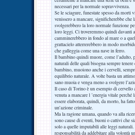
certamente a mancare una serie di beni e s
necessari per la normale sopravvivenza.
Se le sciagure, funestate spesso da morti v
venissero a mancare, significherebbe che l
svolgerebbero la loro normale funzione pe
loro leggi. Ci troveremmo quindi davanti 
camminerebbero in fondo al mare o a que
grattacielo atterrerebbero in modo morbi
che galleggia come una nave in ferro.
Il bambino quindi muore, come l’adulto, pe
naturali delle quali bisogna sempre tenere
bambino, muoiono anche i cervelli, sempre 
equilibrio naturale. A volte basta un attimo
sano muoia e venga meno a svolgere l’azio
Il caso di Torino è un esempio di cervello a
venuta a mancare l ’energia vitale perché 
essere elaborata, quindi, da morto, ha fatt
un’azione criminale.
Ma la ragione umana, quando va alla ricerc
sono cause di eventi, buoni o cattivi che s
solo a quelle imputabili alle leggi naturali
responsabilità da addebitare alla volontà 