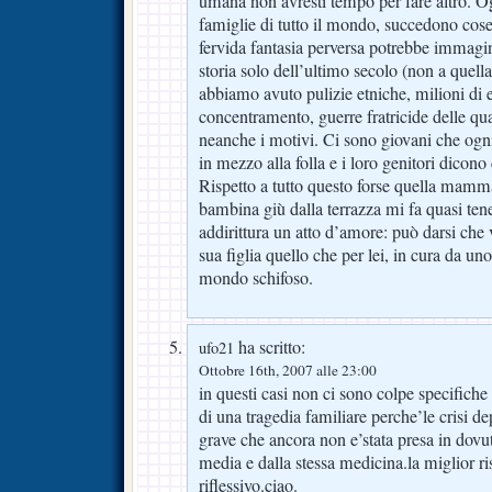
umana non avresti tempo per fare altro. Og
famiglie di tutto il mondo, succedono co
fervida fantasia perversa potrebbe immagin
storia solo dell’ultimo secolo (non a quell
abbiamo avuto pulizie etniche, milioni di 
concentramento, guerre fratricide delle qu
neanche i motivi. Ci sono giovani che ogn
in mezzo alla folla e i loro genitori dicono
Rispetto a tutto questo forse quella mamma
bambina giù dalla terrazza mi fa quasi tener
addirittura un atto d’amore: può darsi che 
sua figlia quello che per lei, in cura da un
mondo schifoso.
ha scritto:
ufo21
Ottobre 16th, 2007 alle 23:00
in questi casi non ci sono colpe specifiche 
di una tragedia familiare perche’le crisi d
grave che ancora non e’stata presa in dovu
media e dalla stessa medicina.la miglior ri
riflessivo.ciao.