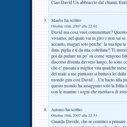
Ciao David Un abbraccio dal chianti, Enr
ha scritto:
Manfre
Ottobre 16th, 2007 alle 22:02
David ma cosa vuoi commentare? Questo e
viviamo, nel quale vai in giro e non sai se 
accanto, magari solo perche’ la sua tipa la
data, piglia e ti da una coltellata!! Ti m
poi da parlare un po’ su come vengono fatti 
discorso diventa davvero lungo. Io sono 
che e’ passata a miglior vita qualche mese 
del male a me piuttosto si buttava lei dall
mondo gira così David… Un bacio alla pic
questo mondo ha assaggiato solo la follia 
con le manine i sogni che meritava di av
ha scritto:
Antonio
Ottobre 16th, 2007 alle 22:53
Guarda Davide, che se cominci a pensare a 