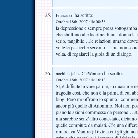
ha scritto:
Francesco
Ottobre 18th, 2007 alle 08:58
la depressione è sempre presa sottogamb
che sbuffano alle lacrime di una donna.la
serio, tangibile….le relazioni umane dov
volte le pasticche servono…..ma non sc
volta, di regalarci la gioia di un dialogo.
ha scritto:
nochIch (alias CatWoman)
Ottobre 18th, 2007 alle 16:13
Sì, è difficile trovare parole, io quasi me 
tragedia così, che non è la prima di cui a
blog. Però mi offrono lo spunto i commen
ancor più quello di Anonimo. Noi non pos
piano le azioni commesse da persone… sta
ma sarebbe senz’altro contestato, diciamo 
quelle compiute da malati. C’è una differe
rimarcava Manfre (il tizio a cui gli girano 
primo che passa) e il dramma di Melania,