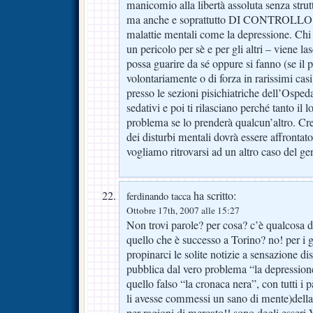
manicomio alla libertà assoluta senza strut
ma anche e soprattutto DI CONTROLLO pe
malattie mentali come la depressione. Chi
un pericolo per sè e per gli altri – viene l
possa guarire da sé oppure si fanno (se il p
volontariamente o di forza in rarissimi casi
presso le sezioni pisichiatriche dell’Osped
sedativi e poi ti rilasciano perché tanto il l
problema se lo prenderà qualcun’altro. Cr
dei disturbi mentali dovrà essere affronta
vogliamo ritrovarsi ad un altro caso del ge
ha scritto:
ferdinando tacca
Ottobre 17th, 2007 alle 15:27
Non trovi parole? per cosa? c’è qualcosa di
quello che è successo a Torino? no! per i g
propinarci le solite notizie a sensazione d
pubblica dal vero problema “la depression
quello falso “la cronaca nera”, con tutti i p
li avesse commessi un sano di mente)dell
per ragioni di mercato!! sono degli es