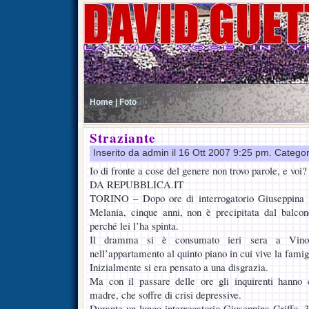
Home |
Foto
Straziante
Inserito da admin il 16 Ott 2007 9:25 pm. Catego
Io di fronte a cose del genere non trovo parole, e voi?
DA REPUBBLICA.IT
TORINO – Dopo ore di interrogatorio Giuseppina Gr
Melania, cinque anni, non è precipitata dal balcon
perché lei l’ha spinta.
Il dramma si è consumato ieri sera a Vinovo
nell’appartamento al quinto piano in cui vive la famig
Inizialmente si era pensato a una disgrazia.
Ma con il passare delle ore gli inquirenti hanno 
madre, che soffre di crisi depressive.
Durante un lungo interrogatorio Giuseppina Griffo, 3