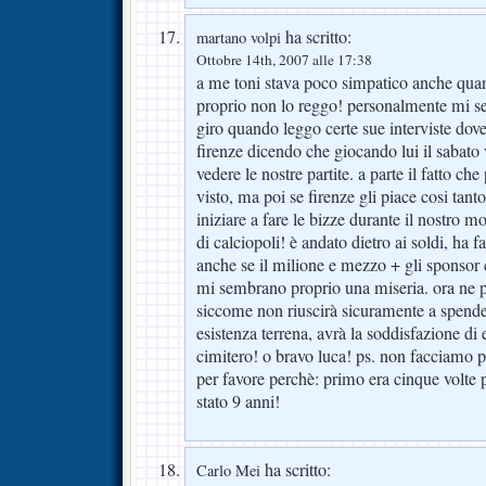
ha scritto:
martano volpi
Ottobre 14th, 2007 alle 17:38
a me toni stava poco simpatico anche qua
proprio non lo reggo! personalmente mi s
giro quando leggo certe sue interviste dove 
firenze dicendo che giocando lui il sabato 
vedere le nostre partite. a parte il fatto ch
visto, ma poi se firenze gli piace cosi tan
iniziare a fare le bizze durante il nostro 
di calciopoli! è andato dietro ai soldi, ha f
anche se il milione e mezzo + gli sponso
mi sembrano proprio una miseria. ora ne p
siccome non riuscirà sicuramente a spenderl
esistenza terrena, avrà la soddisfazione di e
cimitero! o bravo luca! ps. non facciamo pa
per favore perchè: primo era cinque volte pi
stato 9 anni!
ha scritto:
Carlo Mei