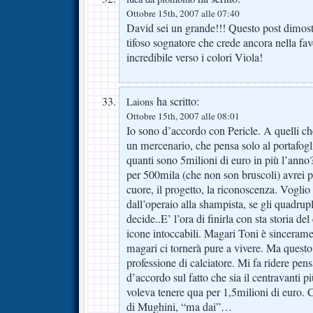
Ottobre 15th, 2007 alle 07:40
David sei un grande!!! Questo post dimos
tifoso sognatore che crede ancora nella fa
incredibile verso i colori Viola!
ha scritto:
Laions
Ottobre 15th, 2007 alle 08:01
Io sono d’accordo con Pericle. A quelli c
un mercenario, che pensa solo al portafogl
quanti sono 5milioni di euro in più l’anno
per 500mila (che non son bruscoli) avrei pot
cuore, il progetto, la riconoscenza. Voglio 
dall’operaio alla shampista, se gli quadrup
decide..E’ l’ora di finirla con sta storia del
icone intoccabili. Magari Toni è sincerame
magari ci tornerà pure a vivere. Ma questo
professione di calciatore. Mi fa ridere pens
d’accordo sul fatto che sia il centravanti p
voleva tenere qua per 1,5milioni di euro
di Mughini, “ma dai”…