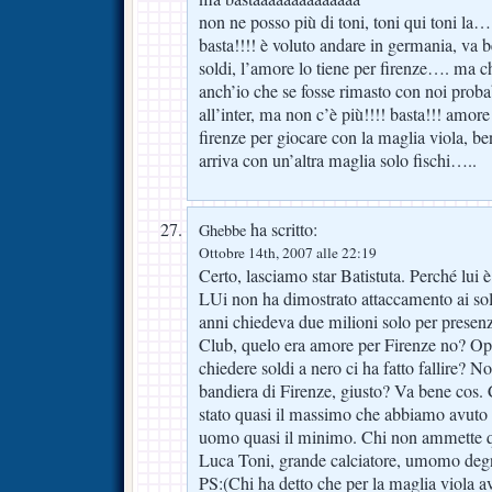
non ne posso più di toni, toni qui toni la…
basta!!!! è voluto andare in germania, va b
soldi, l’amore lo tiene per firenze…. ma chi
anch’io che se fosse rimasto con noi pro
all’inter, ma non c’è più!!!! basta!!! amore
firenze per giocare con la maglia viola, b
arriva con un’altra maglia solo fischi…..
ha scritto:
Ghebbe
Ottobre 14th, 2007 alle 22:19
Certo, lasciamo star Batistuta. Perché lui 
LUi non ha dimostrato attaccamento ai sol
anni chiedeva due milioni solo per presenz
Club, quelo era amore per Firenze no? Op
chiedere soldi a nero ci ha fatto fallire? No
bandiera di Firenze, giusto? Va bene cos.
stato quasi il massimo che abbiamo avuto 
uomo quasi il minimo. Chi non ammette q
Luca Toni, grande calciatore, umomo degn
PS:(Chi ha detto che per la maglia viola a