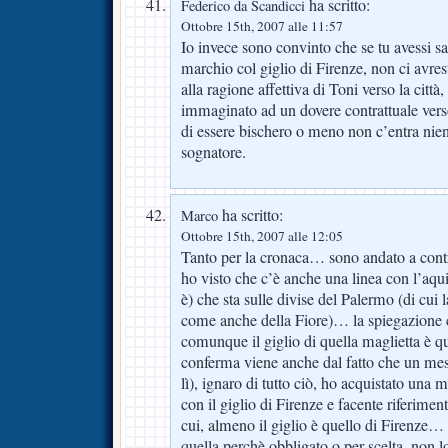
ha scritto:
Federico da Scandicci
Ottobre 15th, 2007 alle 11:57
Io invece sono convinto che se tu avessi sa
marchio col giglio di Firenze, non ci avr
alla ragione affettiva di Toni verso la città
immaginato ad un dovere contrattuale verso
di essere bischero o meno non c’entra n
sognatore.
ha scritto:
Marco
Ottobre 15th, 2007 alle 12:05
Tanto per la cronaca… sono andato a contro
ho visto che c’è anche una linea con l’aquil
è) che sta sulle divise del Palermo (di cui 
come anche della Fiore)… la spiegazione 
comunque il giglio di quella maglietta è qu
conferma viene anche dal fatto che un mes
lì), ignaro di tutto ciò, ho acquistato una
con il giglio di Firenze e facente riferimen
cui, almeno il giglio è quello di Firenze…
quella perchè obbligato o per scelta, non