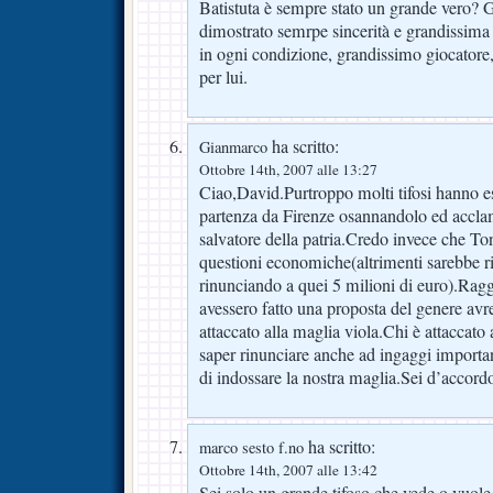
Batistuta è sempre stato un grande vero? 
dimostrato semrpe sincerità e grandissima 
in ogni condizione, grandissimo giocatore
per lui.
ha scritto:
Gianmarco
Ottobre 14th, 2007 alle 13:27
Ciao,David.Purtroppo molti tifosi hanno e
partenza da Firenze osannandolo ed accla
salvatore della patria.Credo invece che Ton
questioni economiche(altrimenti sarebbe r
rinunciando a quei 5 milioni di euro).Rag
avessero fatto una proposta del genere avre
attaccato alla maglia viola.Chi è attaccato
saper rinunciare anche ad ingaggi importa
di indossare la nostra maglia.Sei d’acco
ha scritto:
marco sesto f.no
Ottobre 14th, 2007 alle 13:42
Sei solo un grande tifoso che vede o vuole 