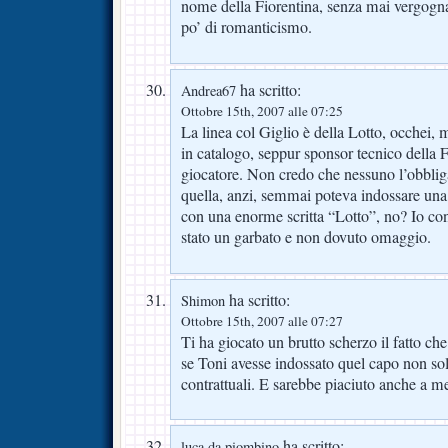
nome della Fiorentina, senza mai vergogn
po’ di romanticismo.
ha scritto:
Andrea67
Ottobre 15th, 2007 alle 07:25
La linea col Giglio è della Lotto, occhei, 
in catalogo, seppur sponsor tecnico della F
giocatore. Non credo che nessuno l’obblig
quella, anzi, semmai poteva indossare una
con una enorme scritta “Lotto”, no? Io con
stato un garbato e non dovuto omaggio.
ha scritto:
Shimon
Ottobre 15th, 2007 alle 07:27
Ti ha giocato un brutto scherzo il fatto ch
se Toni avesse indossato quel capo non so
contrattuali. E sarebbe piaciuto anche a m
ha scritto:
luca da piombino