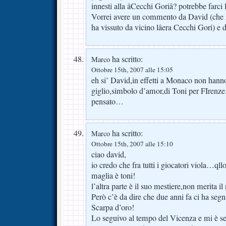
innesti alla âCecchi Goriâ? potrebbe farci 
Vorrei avere un commento da David (che m
ha vissuto da vicino lâera Cecchi Gori) e 
ha scritto:
Marco
Ottobre 15th, 2007 alle 15:05
eh si’ David,in effetti a Monaco non hanno
giglio,simbolo d’amor,di Toni per FIrenze
pensato…
ha scritto:
Marco
Ottobre 15th, 2007 alle 15:10
ciao david,
io credo che fra tutti i giocatori viola…qll
maglia è toni!
l’altra parte è il suo mestiere,non merita il 
Però c’è da dire che due anni fa ci ha seg
Scarpa d’oro!
Lo seguivo al tempo del Vicenza e mi è 