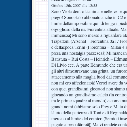
Ottobre 15th, 2007 alle 13:55
Sono Viola dentro lâanima e nelle vene qu
prego! Sono stato abbonato anche in C2 e c
limite dellâimpossibile quindi tengo i pied
orgoglioso della ns. Fiorentina attuale. M
immensoâ¦ Mi sono messo a riguardare alcu
Trapattoni (Arsenal – Fiorentina 0a1 / Fi
e dellâepoca Terim (Fiorentina – Milan 4 
presa una nostalgia pazzescaâ¦ Mi manca
Batistuta – Rui Costa – Heinrich – Edmun
Di Livio ecc. A parte Edmundo che era un
gli altri dimostravano una grinta, un furor
attaccamento alla maglia fuori dal comune
non mi ero affezionatoâ¦ Vorrei avere da 
con quei grandissimi giocatori non siamo ri
giocando un grandissimo calcio (in contro
tra le prime squadre al mondo) e come mai
grandi nomi (abbiamo solo Frey e Mutu di
lâurto della partenza di Toni e di Reginald
mercato al limite del comico (Semioli inse
pagato a peso dâoroâ¦) Ma vi rendete con