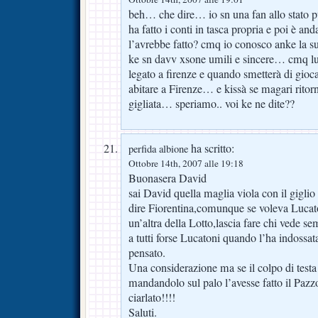
beh… che dire… io sn una fan allo stato
ha fatto i conti in tasca propria e poi è a
l’avrebbe fatto? cmq io conosco anke la su
ke sn davv xsone umili e sincere… cmq lu
legato a firenze e quando smetterà di gioc
abitare a Firenze… e kissà se magari ritorn
gigliata… speriamo.. voi ke ne dite??
ha scritto:
perfida albione
Ottobre 14th, 2007 alle 19:18
Buonasera David
sai David quella maglia viola con il giglio
dire Fiorentina,comunque se voleva Lucat
un’altra della Lotto,lascia fare chi vede s
a tutti forse Lucatoni quando l’ha indossat
pensato.
Una considerazione ma se il colpo di testa
mandandolo sul palo l’avesse fatto il Paz
ciarlato!!!!
Saluti.