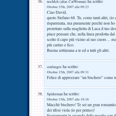
ha scritto:
nochIch (alias CatWoman)
Ottobre 15th, 2007 alle 09:23
Ciao David,
quoto Stefano 68. Tu, come tanti altri, (io
risparmiata, ma puramente perché non ho vi
proiettato sulla maglietta di Luca il tuo de
piace pensare che, nella linea prodotta dal
scelto il capo più vicino al suo cuore… ma 
più carino e fico.
Buona settimana a te ed a tutti gli altri.
ha scritto:
cenfuegos
Ottobre 15th, 2007 alle 09:31
Felice di apprezzare “un bischero” come te
ha scritto:
Spiderman
Ottobre 15th, 2007 alle 10:16
Macchè bischero! Te sei un gran romanti
dei tifosi viola (io per primo)!
Sicuramente la vicenda della maglia con il 