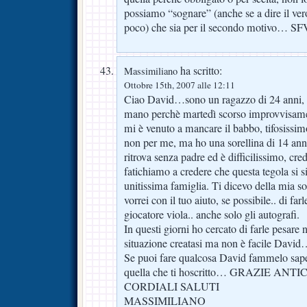
possiamo “sognare” (anche se a dire il ve
poco) che sia per il secondo motivo… SF
ha scritto:
Massimiliano
Ottobre 15th, 2007 alle 12:11
Ciao David…sono un ragazzo di 24 anni, ti
mano perchè martedì scorso improvvisame
mi è venuto a mancare il babbo, tifosissimo
non per me, ma ho una sorellina di 14 anni 
ritrova senza padre ed è difficilissimo, cr
fatichiamo a credere che questa tegola si si
unitissima famiglia. Ti dicevo della mia sore
vorrei con il tuo aiuto, se possibile.. di fa
giocatore viola.. anche solo gli autografi.
In questi giorni ho cercato di farle pesare
situazione creatasi ma non è facile David…
Se puoi fare qualcosa David fammelo sape
quella che ti hoscritto… GRAZIE AN
CORDIALI SALUTI
MASSIMILIANO