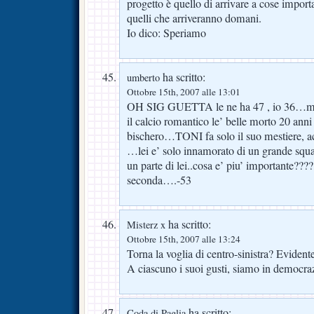
progetto è quello di arrivare a cose importa
quelli che arriveranno domani.
Io dico: Speriamo
ha scritto:
umberto
Ottobre 15th, 2007 alle 13:01
OH SIG GUETTA le ne ha 47 , io 36…ma l
il calcio romantico le’ belle morto 20 anni
bischero…TONI fa solo il suo mestiere, a
…lei e’ solo innamorato di un grande squa
un parte di lei..cosa e’ piu’ importante???
seconda….-53
ha scritto:
Misterz x
Ottobre 15th, 2007 alle 13:24
Torna la voglia di centro-sinistra? Eviden
A ciascuno i suoi gusti, siamo in democraz
ha scritto:
Coda di Paglia