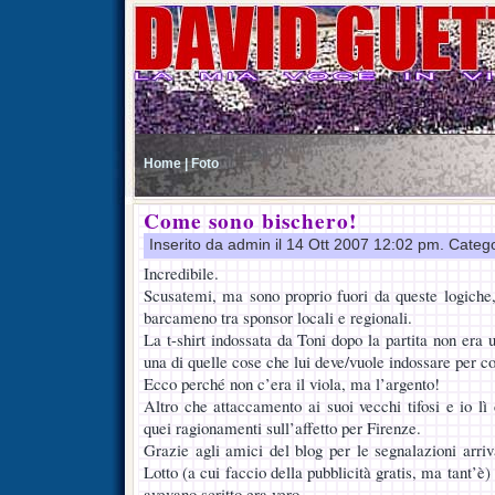
Home |
Foto
Come sono bischero!
Inserito da admin il 14 Ott 2007 12:02 pm. Categ
Incredibile.
Scusatemi, ma sono proprio fuori da queste logiche
barcameno tra sponsor locali e regionali.
La t-shirt indossata da Toni dopo la partita non era
una di quelle cose che lui deve/vuole indossare per co
Ecco perché non c’era il viola, ma l’argento!
Altro che attaccamento ai suoi vecchi tifosi e io lì
quei ragionamenti sull’affetto per Firenze.
Grazie agli amici del blog per le segnalazioni arriv
Lotto (a cui faccio della pubblicità gratis, ma tant’è)
avevano scritto era vero.