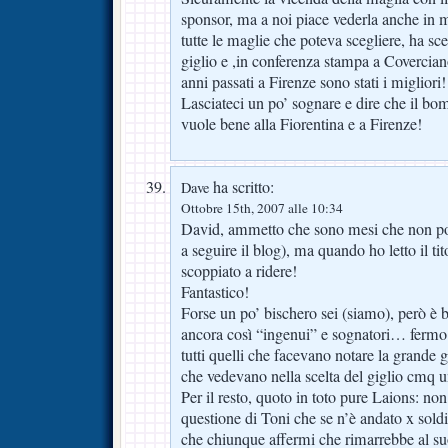
sponsor, ma a noi piace vederla anche in 
tutte le maglie che poteva scegliere, ha sce
giglio e ,in conferenza stampa a Covercian
anni passati a Firenze sono stati i migliori!
Lasciateci un po’ sognare e dire che il bo
vuole bene alla Fiorentina e a Firenze!
ha scritto:
Dave
Ottobre 15th, 2007 alle 10:34
David, ammetto che sono mesi che non p
a seguire il blog), ma quando ho letto il ti
scoppiato a ridere!
Fantastico!
Forse un po’ bischero sei (siamo), però è b
ancora così “ingenui” e sognatori… fermo 
tutti quelli che facevano notare la grande
che vedevano nella scelta del giglio cmq u
Per il resto, quoto in toto pure Laions: non
questione di Toni che se n’è andato x so
che chiunque affermi che rimarrebbe al su