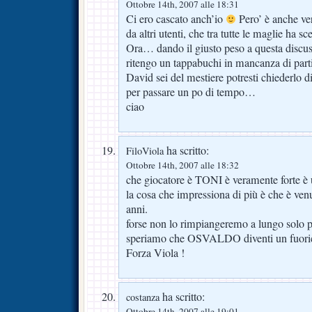
Ottobre 14th, 2007 alle 18:31
Ci ero cascato anch’io
Pero’ è anche ver
da altri utenti, che tra tutte le maglie ha sc
Ora… dando il giusto peso a questa discu
ritengo un tappabuchi in mancanza di parti
David sei del mestiere potresti chiederlo d
per passare un po di tempo…
ciao
ha scritto:
FiloViola
Ottobre 14th, 2007 alle 18:32
che giocatore è TONI è veramente forte è 
la cosa che impressiona di più è che è venu
anni.
forse non lo rimpiangeremo a lungo solo p
speriamo che OSVALDO diventi un fuoric
Forza Viola !
ha scritto:
costanza
Ottobre 14th, 2007 alle 19:01