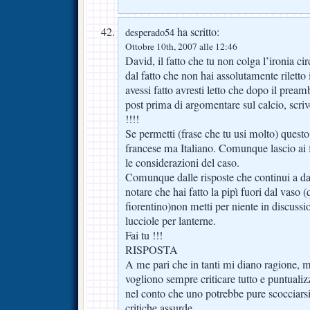
ha scritto:
desperado54
Ottobre 10th, 2007 alle 12:46
David, il fatto che tu non colga l’ironia ci
dal fatto che non hai assolutamente riletto 
avessi fatto avresti letto che dopo il pream
post prima di argomentare sul calcio, scr
!!!!
Se permetti (frase che tu usi molto) questo
francese ma Italiano. Comunque lascio ai f
le considerazioni del caso.
Comunque dalle risposte che continui a da
notare che hai fatto la pipì fuori dal vaso (
fiorentino)non metti per niente in discussio
lucciole per lanterne.
Fai tu !!!
RISPOSTA
A me pari che in tanti mi diano ragione, 
vogliono sempre criticare tutto e puntuali
nel conto che uno potrebbe pure scocciarsi 
critiche assurde.