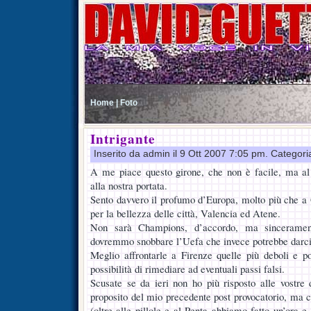
Home |
Foto
Intrigante
Inserito da admin il 9 Ott 2007 7:05 pm. Categori
A me piace questo girone, che non è facile, ma al
alla nostra portata.
Sento davvero il profumo d’Europa, molto più che a 
per la bellezza delle città, Valencia ed Atene.
Non sarà Champions, d’accordo, ma sinceramen
dovremmo snobbare l’Uefa che invece potrebbe darci
Meglio affrontarle a Firenze quelle più deboli e p
possibilità di rimediare ad eventuali passi falsi.
Scusate se da ieri non ho più risposto alle vostre
proposito del mio precedente post provocatorio, ma c
(oltre alle pillole e al Penta abbiamo fatto un’ora 