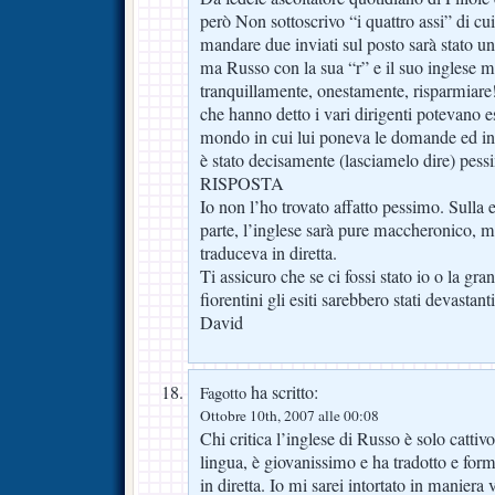
però Non sottoscrivo “i quattro assi” di cu
mandare due inviati sul posto sarà stato un 
ma Russo con la sua “r” e il suo inglese 
tranquillamente, onestamente, risparmiare
che hanno detto i vari dirigenti potevano es
mondo in cui lui poneva le domande ed in c
è stato decisamente (lasciamelo dire) pess
RISPOSTA
Io non l’ho trovato affatto pessimo. Sulla 
parte, l’inglese sarà pure maccheronico, ma
traduceva in diretta.
Ti assicuro che se ci fossi stato io o la gran
fiorentini gli esiti sarebbero stati devastant
David
ha scritto:
Fagotto
Ottobre 10th, 2007 alle 00:08
Chi critica l’inglese di Russo è solo catt
lingua, è giovanissimo e ha tradotto e fo
in diretta. Io mi sarei intortato in manier