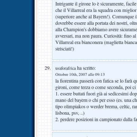
Intrigante il girone lo è sicuramente, faci
che il Villarreal era la squadra con migli
(superiore anche al Bayern!). Comunque il
dovrebbe essere alla portata dei nostri, olt
alla Champion’s dobbiamo avere sicurament
avversari, ma non paura. Curiosità: fino al
Villarreal era bianconera (maglietta bianca
strisciati!)
ha scritto:
usaforafrica
Ottobre 10th, 2007 alle 09:13
la fiorentina passerà con fatica se lo farà 
gironi, come terza o come seconda, poi ci s
1. essere buttati fuori già ai sedicesimi d
mano del bayern o chi per esso (es. una c
tipo olimpiakos o werder brema, celtic, ran
lisbona, psv, ..)
2. perdere posizioni in campionato dalla fa