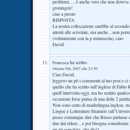
problemi…..è anche vero che non doveva d
groningen!
ciao a presto
RISPOSTA
La nostra collocazione sarebbe al secondo
attenti alle scivolate, ma anche…non porre
(volutamente con la p minuscola), ciao
David
ha scritto:
Francesca
Ottobre 9th, 2007 alle 21:50
Ciao David,
leggevo un pò i commenti al tuo post e ci
quello che ha scritto sull’inglese di Fabio
quell’intervista oggi, ma ho sentito qualco
occasione forse prima di una delle 2 partit
Non sono certo di madrelingua inglese, ma
Lingue e Letterature Straniere (all’Univers
posso comunque dire che Russo parlasse un
due dal ridere…e poi bisogna considerare 
un pò concitata, che dici?