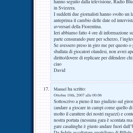
hanno seguito dalla televisione, Radio Blu
in Svizzera.
I suddetti due giornalisti hanno svolto un 
anteprima il cambio delle date ed intervistan
avversari della Fiorentina.
Ieri abbiamo fatto 4 ore di informazione su
parte censurando pure per scherzo, l’ingle
Se avessero preso in giro me per questo o
sballata di giocatori olandesi, non avrei ap
diritto/dovere di replicare per difendere chi
ciao
David
ha scritto:
Manuel
Ottobre 10th, 2007 alle 00:06
Sottoscrivo a pieno il tuo giudizio sul giro
(andare a giocare in campi come quello di
molto il carattere dei nostri ragazzi) e c
nostra portata (nessuna gara è scontata m
gare casalinghe è giusto andare fuori dall’
Da fedele ascoltatore quotidiano di Pillol