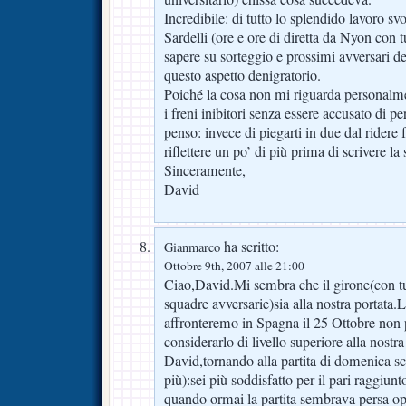
Incredibile: di tutto lo splendido lavoro s
Sardelli (ore e ore di diretta da Nyon con t
sapere su sorteggio e prossimi avversari de
questo aspetto denigratorio.
Poiché la cosa non mi riguarda personalm
i freni inibitori senza essere accusato di p
penso: invece di piegarti in due dal ridere 
riflettere un po’ di più prima di scrivere la
Sinceramente,
David
ha scritto:
Gianmarco
Ottobre 9th, 2007 alle 21:00
Ciao,David.Mi sembra che il girone(con tut
squadre avversarie)sia alla nostra portata.L
affronteremo in Spagna il 25 Ottobre no
considerarlo di livello superiore alla nostr
David,tornando alla partita di domenica s
più):sei più soddisfatto per il pari raggiu
quando ormai la partita sembrava persa op