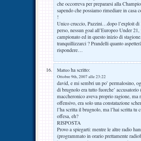
che occorreva per prepararsi alla Champ
sapendo che possiamo rimediare in casa con
!
Unico cruccio, Pazzini…dopo l’exploit d
perso, nessun goal all’Europeo Under 21, p
campionato ed in questo inizio di stagione
tranquillizzarci ? Prandelli quanto aspette
rispondere…
ha scritto:
Matteo
Ottobre 9th, 2007 alle 23:22
david, e mi sembri un po’ permalosino, ogg
di brugnolo era tutto fuorche’ accusatorio (e
maccheronico aveva proprio ragione, ma n
offensivo, era solo una constatazione sch
l’ha scritta il brugnolo, ma l’hai scritta tu 
offesa, eh?
RISPOSTA
Provo a spiegarti: mentre le altre radio h
(programmato in orario prettamente radiofo