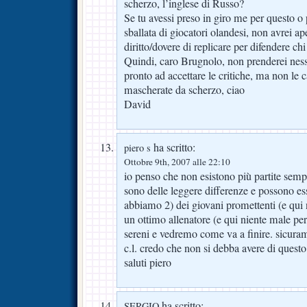
scherzo, l’inglese di Russo?
Se tu avessi preso in giro me per questo o
sballata di giocatori olandesi, non avrei ap
diritto/dovere di replicare per difendere chi
Quindi, caro Brugnolo, non prenderei nes
pronto ad accettare le critiche, ma non le ca
mascherate da scherzo, ciao
David
ha scritto:
piero s
Ottobre 9th, 2007 alle 22:10
io penso che non esistono più partite sempl
sono delle leggere differenze e possono ess
abbiamo 2) dei giovani promettenti (e qui
un ottimo allenatore (e qui niente male per
sereni e vedremo come va a finire. sicura
c.l. credo che non si debba avere di questo
saluti piero
ha scritto:
SERGIO