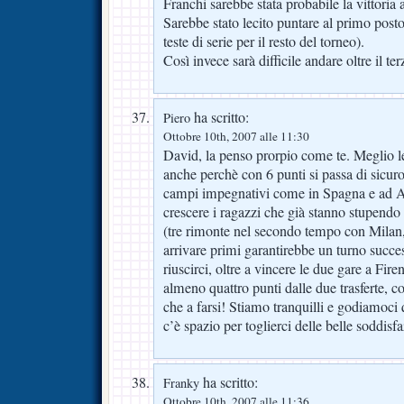
Franchi sarebbe stata probabile la vittoria 
Sarebbe stato lecito puntare al primo posto
teste di serie per il resto del torneo).
Così invece sarà difficile andare oltre il te
ha scritto:
Piero
Ottobre 10th, 2007 alle 11:30
David, la penso prorpio come te. Meglio le 
anche perchè con 6 punti si passa di sicuro.
campi impegnativi come in Spagna e ad A
crescere i ragazzi che già stanno stupendo 
(tre rimonte nel secondo tempo con Milan
arrivare primi garantirebbe un turno succes
riuscirci, oltre a vincere le due gare a Fi
almeno quattro punti dalle due trasferte, co
che a farsi! Stiamo tranquilli e godiamoci q
c’è spazio per toglierci delle belle soddisfa
ha scritto:
Franky
Ottobre 10th, 2007 alle 11:36