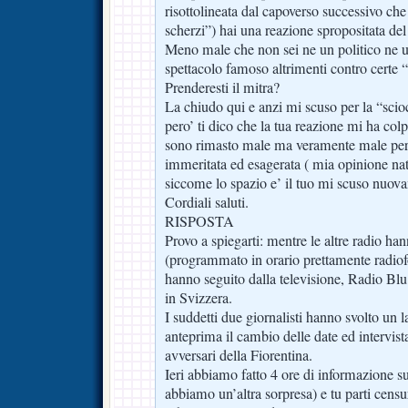
risottolineata dal capoverso successivo che 
scherzi”) hai una reazione spropositata de
Meno male che non sei ne un politico ne 
spettacolo famoso altrimenti contro certe “
Prenderesti il mitra?
La chiudo qui e anzi mi scuso per la “scio
pero’ ti dico che la tua reazione mi ha col
sono rimasto male ma veramente male perch
immeritata ed esagerata ( mia opinione 
siccome lo spazio e’ il tuo mi scuso nuov
Cordiali saluti.
RISPOSTA
Provo a spiegarti: mentre le altre radio h
(programmato in orario prettamente radiofo
hanno seguito dalla televisione, Radio Blu
in Svizzera.
I suddetti due giornalisti hanno svolto un 
anteprima il cambio delle date ed intervistan
avversari della Fiorentina.
Ieri abbiamo fatto 4 ore di informazione su
abbiamo un’altra sorpresa) e tu parti censu