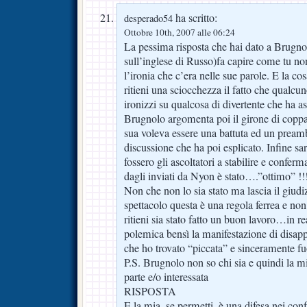
ha scritto:
desperado54
Ottobre 10th, 2007 alle 06:24
La pessima risposta che hai dato a Brugno
sull’inglese di Russo)fa capire come tu no
l’ironia che c’era nelle sue parole. E la co
ritieni una sciocchezza il fatto che qualcun
ironizzi su qualcosa di divertente che ha asc
Brugnolo argomenta poi il girone di copp
sua voleva essere una battuta ed un pream
discussione che ha poi esplicato. Infine s
fossero gli ascoltatori a stabilire e conferm
dagli inviati da Nyon è stato….”ottimo” !!
Non che non lo sia stato ma lascia il giudiz
spettacolo questa è una regola ferrea e no
ritieni sia stato fatto un buon lavoro…in re
polemica bensì la manifestazione di disappu
che ho trovato “piccata” e sinceramente fu
P.S. Brugnolo non so chi sia e quindi la mi
parte e/o interessata
RISPOSTA
E la mia, se permetti, è una difesa nei conf