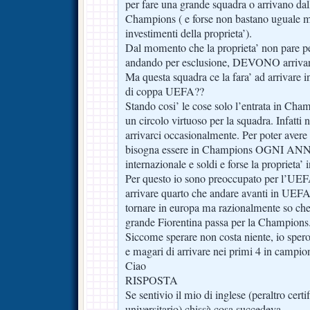
per fare una grande squadra o arrivano dall
Champions ( e forse non bastano uguale 
investimenti della proprieta’).
Dal momento che la proprieta’ non pare pe
andando per esclusione, DEVONO arrivar
Ma questa squadra ce la fara’ ad arrivare 
di coppa UEFA??
Stando cosi’ le cose solo l’entrata in Cham
un circolo virtuoso per la squadra. Infatt
arrivarci occasionalmente. Per poter aver
bisogna essere in Champions OGNI ANNO
internazionale e soldi e forse la proprieta’ i
Per questo io sono preoccupato per l’UEFA
arrivare quarto che andare avanti in UEFA
tornare in europa ma razionalmente so che
grande Fiorentina passa per la Champions
Siccome sperare non costa niente, io spe
e magari di arrivare nei primi 4 in campi
Ciao
RISPOSTA
Se sentivio il mio di inglese (peraltro certi
universitario) chissà cosa succedeva.