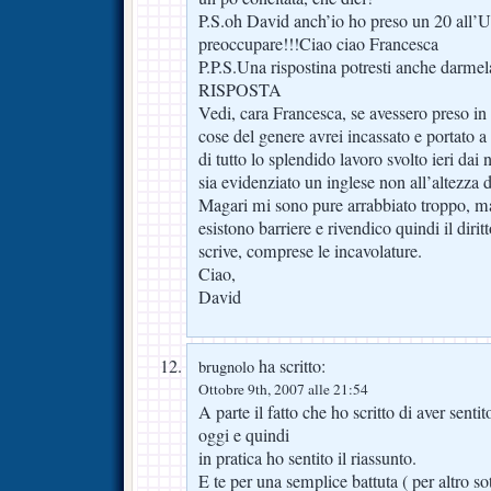
P.S.oh David anch’io ho preso un 20 all’Un
preoccupare!!!Ciao ciao Francesca
P.P.S.Una rispostina potresti anche darm
RISPOSTA
Vedi, cara Francesca, se avessero preso in 
cose del genere avrei incassato e portato 
di tutto lo splendido lavoro svolto ieri dai 
sia evidenziato un inglese non all’altezza 
Magari mi sono pure arrabbiato troppo, m
esistono barriere e rivendico quindi il diritt
scrive, comprese le incavolature.
Ciao,
David
ha scritto:
brugnolo
Ottobre 9th, 2007 alle 21:54
A parte il fatto che ho scritto di aver senti
oggi e quindi
in pratica ho sentito il riassunto.
E te per una semplice battuta ( per altro so