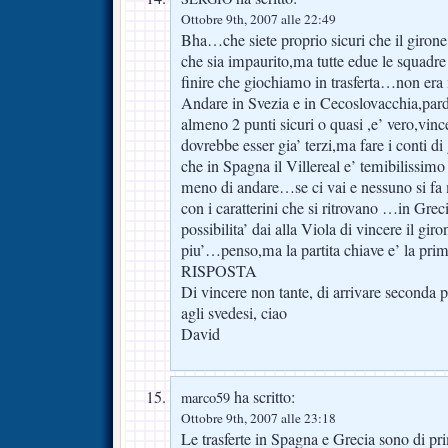
Ottobre 9th, 2007 alle 22:49
Bha…che siete proprio sicuri che il girone 
che sia impaurito,ma tutte edue le squadre p
finire che giochiamo in trasferta…non era 
Andare in Svezia e in Cecoslovacchia,pard
almeno 2 punti sicuri o quasi ,e’ vero,vinc
dovrebbe esser gia’ terzi,ma fare i conti d
che in Spagna il Villereal e’ temibilissimo 
meno di andare…se ci vai e nessuno si fa
con i caratterini che si ritrovano …in 
possibilita’ dai alla Viola di vincere il gi
piu’…penso,ma la partita chiave e’ la p
RISPOSTA
Di vincere non tante, di arrivare seconda p
agli svedesi, ciao
David
ha scritto:
marco59
Ottobre 9th, 2007 alle 23:18
Le trasferte in Spagna e Grecia sono di pri