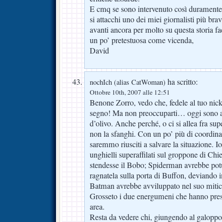
E cmq se sono intervenuto così duramente
si attacchi uno dei miei giornalisti più br
avanti ancora per molto su questa storia 
un po’ pretestuosa come vicenda,
David
ha scritto:
nochIch (alias CatWoman)
Ottobre 10th, 2007 alle 12:51
Benone Zorro, vedo che, fedele al tuo nick,
segno! Ma non preoccuparti… oggi sono a
d’olivo. Anche perché, o ci si allea fra supe
non la sfanghi. Con un po’ più di coordi
saremmo riusciti a salvare la situazione. Io
unghielli superaffilati sul groppone di Chi
stendesse il Bobo; Spiderman avrebbe potu
ragnatela sulla porta di Buffon, deviando i
Batman avrebbe avviluppato nel suo miti
Grosseto i due energumeni che hanno pre
area.
Resta da vedere chi, giungendo al galoppo 