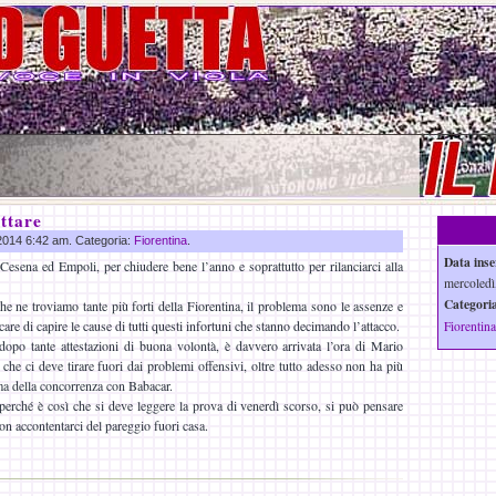
ttare
 2014 6:42 am. Categoria:
Fiorentina
.
Data inse
Cesena ed Empoli, per chiudere bene l’anno e soprattutto per rilanciarci alla
mercoledì
Categoria
e ne troviamo tante più forti della Fiorentina, il problema sono le assenze e
are di capire le cause di tutti questi infortuni che stanno decimando l’attacco.
Fiorentina
dopo tante attestazioni di buona volontà, è davvero arrivata l’ora di Mario
he ci deve tirare fuori dai problemi offensivi, oltre tutto adesso non ha più
ma della concorrenza con Babacar.
erché è così che si deve leggere la prova di venerdì scorso, si può pensare
on accontentarci del pareggio fuori casa.