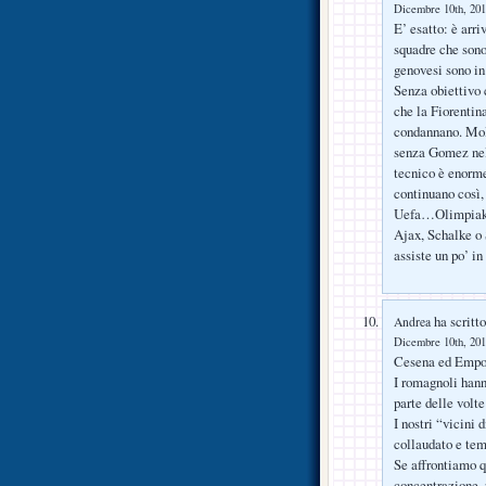
Dicembre 10th, 201
E’ esatto: è arri
squadre che sono
genovesi sono in
Senza obiettivo c
che la Fiorentina
condannano. Mol
senza Gomez nell
tecnico è enorm
continuano così,
Uefa…Olimpiakos
Ajax, Schalke o 
assiste un po’ in
ha scritto
Andrea
Dicembre 10th, 201
Cesena ed Empol
I romagnoli hann
parte delle volt
I nostri “vicini 
collaudato e tem
Se affrontiamo q
concentrazione, 