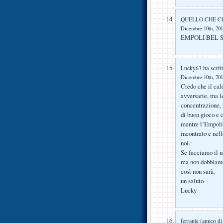
QUELLO CHE C
Dicembre 10th, 201
EMPOLI BEL S
ha scrit
Lucky63
Dicembre 10th, 201
Credo che il cal
avversarie, ma l
concentrazione, 
di buon gioco e 
mentre l’Empoli 
incontrato e nell
noi.
Se facciamo il no
ma non dobbiamo 
così non sarà.
un saluto
Lucky
ferrante (amico d