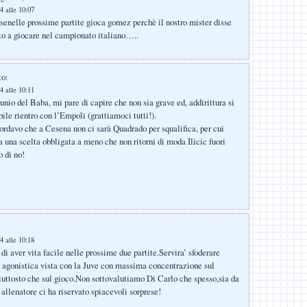
4 alle 10:07
 senelle prossime partite gioca gomez perchè il nostro mister disse
to a giocare nel campionato italiano…..
to:
4 alle 10:11
unio del Baba, mi pare di capire che non sia grave ed, addirittura si
bile rientro con l’Empoli (grattiamoci tutti!).
cordavo che a Cesena non ci sarà Quadrado per squalifica, per cui
una scelta obbligata a meno che non ritorni di moda Ilicic fuori
 di no!
4 alle 10:18
di aver vita facile nelle prossime due partite.Servira’ sfoderare
a agonistica vista con la Juve con massima concentrazione sul
piuttosto che sul gioco.Non sottovalutiamo Di Carlo che spesso,sia da
allenatore ci ha riservato spiacevoli sorprese!