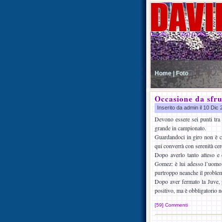
Home |
Foto
Occasione da sfru
Inserito da admin il 10 Dic
Devono essere sei punti tra 
grande in campionato.
Guardandoci in giro non è ch
qui converrà con serenità cerc
Dopo averlo tanto atteso e 
Gomez: è lui adesso l’uomo c
purtroppo neanche il proble
Dopo aver fermato la Juve, p
positivo, ma è obbligatorio n
[59] Commenti