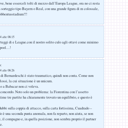
uve, bene esserceli tolti di mezzo dall’Europa League, ora no ci resta
n sorteggio tipo Bayern o Real, con una grande figura di m colossale,
gobbentusstadium!!!
4 alle 08:15
rteggi di e League.con il nostro solito culo agli ottavi come minimo
erpool…!
o:
4 alle 08:26
o di Bernardeschi è stato traumatico, quindi non conta. Come non
Rossi, la cui situazione è un unicum.
nio a Babacar non ci voleva.
oncordo. Noto solo un problema: la Fiorentina con l’assetto
time tre partite ha chiaramente trovato un equilibrio, e questo è
dubbi sulla coppia di attacco, sulla carta fortissima, Cuadrado –
è una seconda punta anomala, non fa reparto, non aiuta, se non
 il compagno e, in quella posizione, non sembra proprio il partner
z.