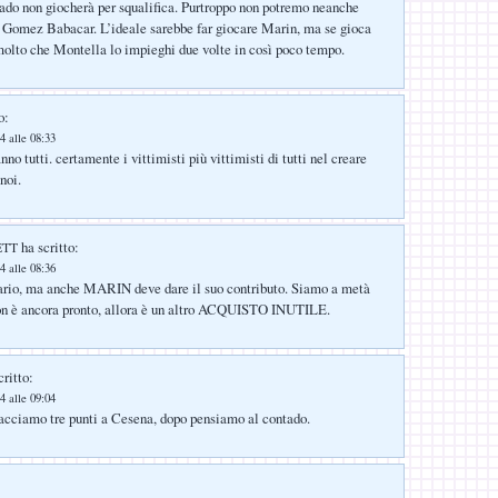
do non giocherà per squalifica. Purtroppo non potremo neanche
 Gomez Babacar. L’ideale sarebbe far giocare Marin, ma se gioca
olto che Montella lo impieghi due volte in così poco tempo.
o:
4 alle 08:33
anno tutti. certamente i vittimisti più vittimisti di tutti nel creare
noi.
ha scritto:
ETT
4 alle 08:36
rio, ma anche MARIN deve dare il suo contributo. Siamo a metà
on è ancora pronto, allora è un altro ACQUISTO INUTILE.
ritto:
4 alle 09:04
facciamo tre punti a Cesena, dopo pensiamo al contado.