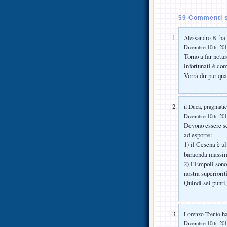
59 Commenti s
ha 
Alessandro B.
Dicembre 10th, 201
Torno a far nota
infortunati è co
Vorrà dir pur qu
il Duca, pragmati
Dicembre 10th, 201
Devono essere se
ad esporre:
1) il Cesena è ul
baraonda massim
2) l’Empoli sono
nostra superiorit
Quindi sei punti,
ha
Lorenzo Trento
Dicembre 10th, 201