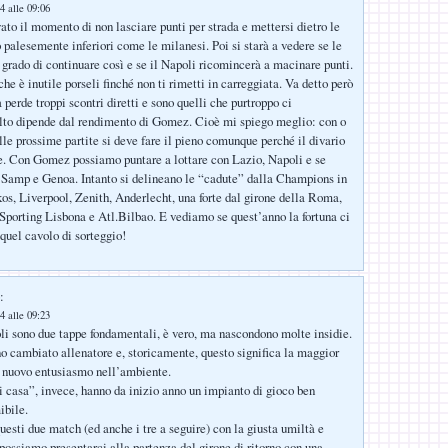
4 alle 09:06
vato il momento di non lasciare punti per strada e mettersi dietro le
 palesemente inferiori come le milanesi. Poi si starà a vedere se le
 grado di continuare così e se il Napoli ricomincerà a macinare punti.
he è inutile porseli finché non ti rimetti in carreggiata. Va detto però
 perde troppi scontri diretti e sono quelli che purtroppo ci
to dipende dal rendimento di Gomez. Cioè mi spiego meglio: con o
e prossime partite si deve fare il pieno comunque perché il divario
e. Con Gomez possiamo puntare a lottare con Lazio, Napoli e se
 Samp e Genoa. Intanto si delineano le “cadute” dalla Champions in
, Liverpool, Zenith, Anderlecht, una forte dal girone della Roma,
Sporting Lisbona e Atl.Bilbao. E vediamo se quest’anno la fortuna ci
 quel cavolo di sorteggio!
:
4 alle 09:23
i sono due tappe fondamentali, è vero, ma nascondono molte insidie.
o cambiato allenatore e, storicamente, questo significa la maggior
e nuovo entusiasmo nell’ambiente.
di casa”, invece, hanno da inizio anno un impianto di gioco ben
ibile.
uesti due match (ed anche i tre a seguire) con la giusta umiltà e
possiamo presentarci alla partenza del girone di ritorno con una