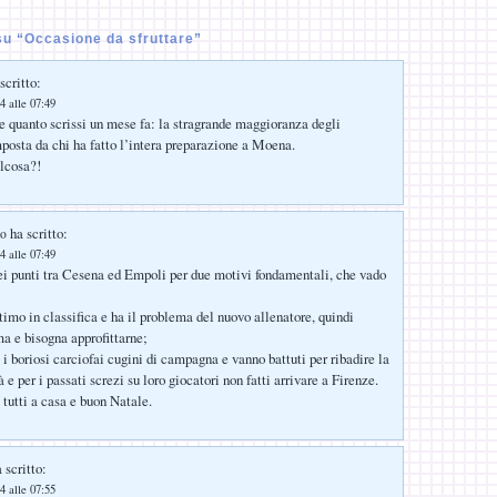
u “Occasione da sfruttare”
scritto:
4 alle 07:49
re quanto scrissi un mese fa: la stragrande maggioranza degli
mposta da chi ha fatto l’intera preparazione a Moena.
alcosa?!
ha scritto:
co
4 alle 07:49
i punti tra Cesena ed Empoli per due motivi fondamentali, che vado
timo in classifica e ha il problema del nuovo allenatore, quindi
a e bisogna approfittarne;
 i boriosi carciofai cugini di campagna e vanno battuti per ribadire la
à e per i passati screzi su loro giocatori non fatti arrivare a Firenze.
 tutti a casa e buon Natale.
 scritto:
4 alle 07:55