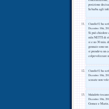
posizione decisa
In barba agli info
ha scri
Claudio52
Dicembre 10th, 201
Si può chiedere c
mln NETTI di sti
si e no 30 min. d
gennaio sono un f
si prendeva un c
colpevolizzar
ha scri
Claudio52
Dicembre 10th, 201
scusate non vole
Maladetto toscano
Dicembre 10th, 201
Gomez e Marin.