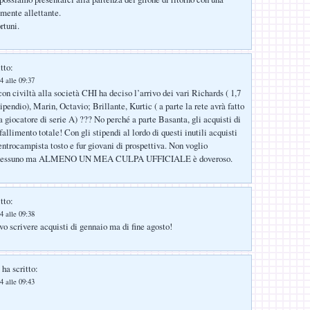
mente allettante.
rtuni.
tto:
4 alle 09:37
on civiltà alla società CHI ha deciso l’arrivo dei vari Richards ( 1,7
pendio), Marin, Octavio; Brillante, Kurtic ( a parte la rete avrà fatto
a giocatore di serie A) ??? No perché a parte Basanta, gli acquisti di
allimento totale! Con gli stipendi al lordo di questi inutili acquisti
entrocampista tosto e fur giovani di prospettiva. Non voglio
e nessuno ma ALMENO UN MEA CULPA UFFICIALE è doveroso.
tto:
4 alle 09:38
vo scrivere acquisti di gennaio ma di fine agosto!
ha scritto:
4 alle 09:43