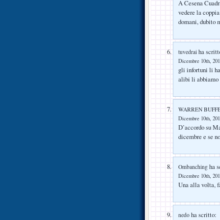
A Cesena Cuadra
vedere la coppia
domani, dubito m
ha scritt
tuvedrai
Dicembre 10th, 201
gli infortuni li h
alibi li abbiamo 
WARREN BUFF
Dicembre 10th, 201
D’accordo su Ma
dicembre e se n
ha sc
Ombanching
Dicembre 10th, 201
Una alla volta, 
ha scritto:
nedo