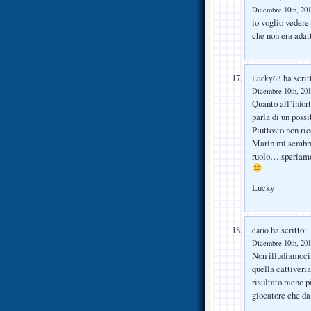
Dicembre 10th, 201
io voglio vedere
che non era adat
ha scrit
Lucky63
Dicembre 10th, 201
Quanto all’infort
parla di un possi
Piuttosto non ri
Marin mi sembra 
ruolo….speriamo
Lucky
ha scritto:
dario
Dicembre 10th, 201
Non illudiamoci 
quella cattiveri
risultato pieno 
giocatore che da 