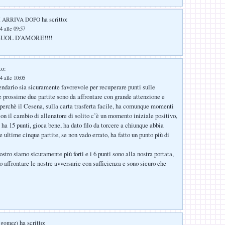
ha scritto:
I ARRIVA DOPO
4 alle 09:57
UOL D’AMORE!!!!
to:
4 alle 10:05
endario sia sicuramente favorevole per recuperare punti sulle
e prossime due partite sono da affrontare con grande attenzione e
perchè il Cesena, sulla carta trasferta facile, ha comunque momenti
con il cambio di allenatore di solito c’è un momento iniziale positivo,
ha 15 punti, gioca bene, ha dato filo da torcere a chiunque abbia
e ultime cinque partite, se non vado errato, ha fatto un punto più di
stro siamo sicuramente più forti e i 6 punti sono alla nostra portata,
affrontare le nostre avversarie con sufficienza e sono sicuro che
ha scritto:
i gomez)