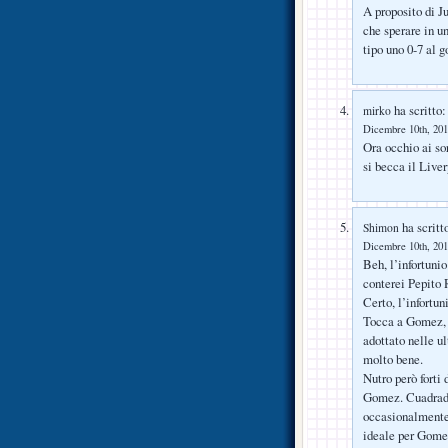
A proposito di J
che sperare in u
tipo uno 0-7 al 
ha scritto:
mirko
Dicembre 10th, 201
Ora occhio ai so
si becca il Liv
ha scritt
Shimon
Dicembre 10th, 201
Beh, l’infortuni
conterei Pepito 
Certo, l’infortu
Tocca a Gomez, c
adottato nelle ul
molto bene.
Nutro però forti 
Gomez. Cuadrado 
occasionalmente,
ideale per Gome