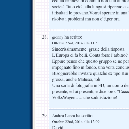
ceduta.Rinnovi di contratti non fatti al mo
società.Tutto cio’, alla lunga,si ripercuote
i risultati lo provano.Vorrei sperare in un
risolva i problemi ma non c’é,per ora.
ha scritto:
gionny
Ottobre 22nd, 2014 alle 11:53
Sincerissimamente: grazie della risposta.
L’Europa ci fa belli. Conta forse l’arbitro?
Eppure penso che questo gruppo se ne pent
impegnato fino in fondo, una volta conclu
Bisognerebbe invitare qualche ex tipo Rui o
grossa, anche Malusci, toh!
Una sorta di fotografia in 3D, un uomo del
presente, ed ai presenti, e dice loro: “C
VolksWagen….. che soddisfazione!
ha scritto:
Andrea Lucca
Ottobre 22nd, 2014 alle 12:09
David,