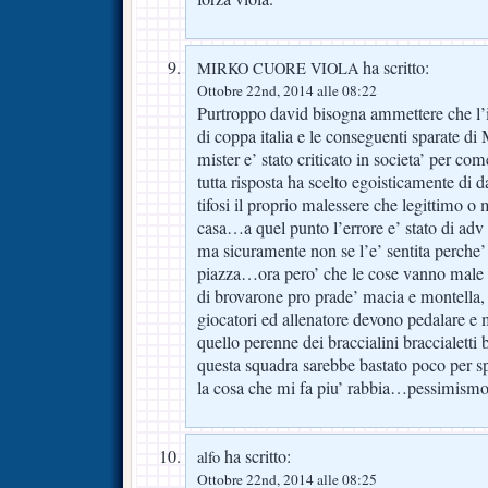
ha scritto:
MIRKO CUORE VIOLA
Ottobre 22nd, 2014 alle 08:22
Purtroppo david bisogna ammettere che l’idi
di coppa italia e le conseguenti sparate d
mister e’ stato criticato in societa’ per com
tutta risposta ha scelto egoisticamente di 
tifosi il proprio malessere che legittimo 
casa…a quel punto l’errore e’ stato di ad
ma sicuramente non se l’e’ sentita perche’
piazza…ora pero’ che le cose vanno male ci
di brovarone pro prade’ macia e montella,
giocatori ed allenatore devono pedalare e 
quello perenne dei braccialini braccialetti 
questa squadra sarebbe bastato poco per sp
la cosa che mi fa piu’ rabbia…pessimismo
ha scritto:
alfo
Ottobre 22nd, 2014 alle 08:25