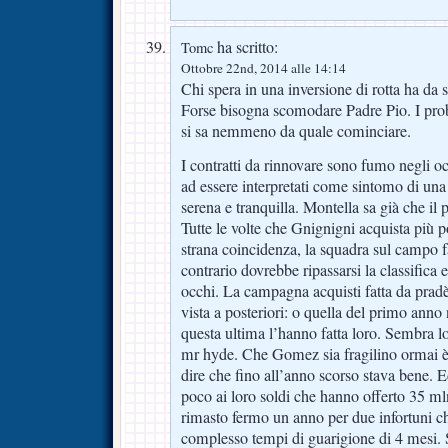
ha scritto:
Tomc
Ottobre 22nd, 2014 alle 14:14
Chi spera in una inversione di rotta ha da s
Forse bisogna scomodare Padre Pio. I pro
si sa nemmeno da quale cominciare.
I contratti da rinnovare sono fumo negli o
ad essere interpretati come sintomo di una 
serena e tranquilla. Montella sa già che il
Tutte le volte che Gnignigni acquista più 
strana coincidenza, la squadra sul campo fa
contrario dovrebbe ripassarsi la classifica e
occhi. La campagna acquisti fatta da pradè
vista a posteriori: o quella del primo anno
questa ultima l’hanno fatta loro. Sembra lo
mr hyde. Che Gomez sia fragilino ormai è c
dire che fino all’anno scorso stava bene. 
poco ai loro soldi che hanno offerto 35 ml
rimasto fermo un anno per due infortuni c
complesso tempi di guarigione di 4 mesi. 