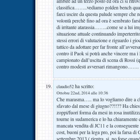
ambire ad un terzo posto ed ora ci si ritrov
classifica……..vediamo golden bench qual
farci uscire da questa palude sempre che ne
volontà perchè fino ad ora è sembrato fars
di irritante atarassia……..come se a lui im
situazione attuale continuando imperterri
stessi errori di valutazione e riguardo i gio
tattico da adottare per far fronte all’av
contro il Paok si potrà anche vincere ma i l
campionato dall’uscita di scena di Rossi (
contro modesti avversari rimangono…….
ha scritto:
claudio52
Ottobre 22nd, 2014 alle 10:36
Che marasma….. ma lo vogliamo dire a chi
sfavato dal mese di giugno??!!?? Ha chiesto
zoppi/fuori forma da mesi in rosa inutilizz
tourne in sudamerica e lo ha chiaramente de
mancata vendita di JC11 e la conseguente 
cost, buoni per la lega pro, poi la farsa d
settembre 2013 ( rientra, si, no forse qua