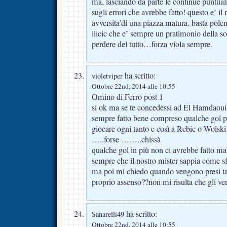
ma, lasciando da parte le continue puntualiz
sugli errori che avrebbe fatto! questo e’ il
avversita’di una piazza matura. basta pol
ilicic che e’ sempre un pratimonio della s
perdere del tutto…forza viola sempre.
ha scritto:
violetviper
Ottobre 22nd, 2014 alle 10:55
Omino di Ferro post 1
si ok ma se te concedessi ad El Hamdaoui
sempre fatto bene compreso qualche gol pes
giocare ogni tanto e così a Rebic o Wolsk
…..forse ……..chissà
qualche gol in più non ci avrebbe fatto ma
sempre che il nostro mister sappia come 
ma poi mi chiedo quando vengono presi tali
proprio assenso??non mi risulta che gli
ha scritto:
Sanarelli49
Ottobre 22nd, 2014 alle 10:55