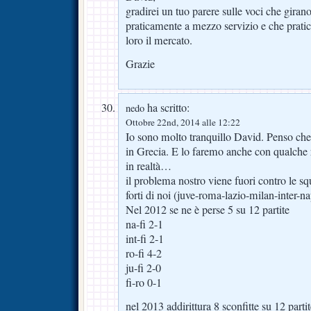
gradirei un tuo parere sulle voci che giran
praticamente a mezzo servizio e che prati
loro il mercato.
Grazie
ha scritto:
nedo
Ottobre 22nd, 2014 alle 12:22
Io sono molto tranquillo David. Penso ch
in Grecia. E lo faremo anche con qualche 
in realtà…
il problema nostro viene fuori contro le squ
forti di noi (juve-roma-lazio-milan-inter-na
Nel 2012 se ne è perse 5 su 12 partite
na-fi 2-1
int-fi 2-1
ro-fi 4-2
ju-fi 2-0
fi-ro 0-1
nel 2013 addirittura 8 sconfitte su 12 parti