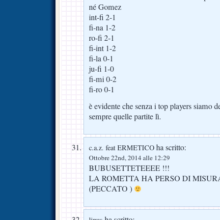
né Gomez
int-fi 2-1
fi-na 1-2
ro-fi 2-1
fi-int 1-2
fi-la 0-1
ju-fi 1-0
fi-mi 0-2
fi-ro 0-1
è evidente che senza i top players siamo de
sempre quelle partite lì.
ha scritto:
c.a.z. feat ERMETICO
Ottobre 22nd, 2014 alle 12:29
BUBUSETTETEEEE !!!
LA ROMETTA HA PERSO DI MISU
(PECCATO )
ha scritto:
linus