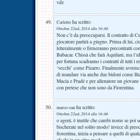
vdz
ha scritto:
Carletto
Ottobre 22nd, 2014 alle 16:40
Non c’è da preoccuparsi. Il contratto di Cu
giocatore partirà a giugno. Prima di lui, ci
letteralmente o firmeranno precontratti con
Babacar. Chissà che farà Aquilani, ma l’id
per fortuna scadranno i contratti di tutti i 
‘vecchi’ come Pizarro. Finalmente avremo
di mandare via anche due bidoni come Il
Macia e Pradé e per allenatore un giovan
con pretese che non sono da Fiorentina.
ha scritto:
marco-san
Ottobre 22nd, 2014 alle 16:46
o agent, è inutile che cambi nome se poi sc
bischerate nel solito modo! invece di preocc
fiorentina, inizia a pensare a quelli di qua
sfoghi in un altro modo..