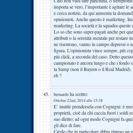
Caio non vuol fare panchina, o Sempronio h
importa se vero, l’importante è agitare le ac
e cerca notizie, da qui aumenta la domanda
opinionisti. Anche questo è marketing. I
marketing. La società e la squadra queste
Lo so che sono super-pagati anche per que
attributi o la serenità mentale per restare i
ne risentono, vanno in campo depressi o n
figura. L’opinionista vince sempre, più cop
più click, a seconda del caso. Detto questo
campionato è ancora lungo e che i fondo si
la Samp (non il Bayern o il Real Madrid).
eh ?
ha scritto:
bernardo
Ottobre 22nd, 2014 alle 15:38
E’ inutile prendersela con Cognigni: è mes
proprietà, cioè da chi caccia fuori i soldi e
suo diritto; ad ogni modo Cognigni fa que
gli dice di fare.
Credo che in particolare abbia ripreso un 