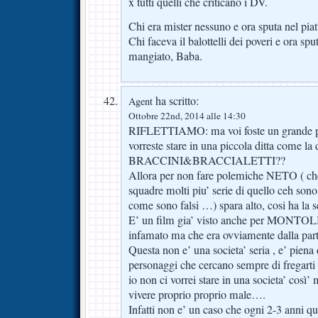
x tutti quelli che criticano i DV.
Chi era mister nessuno e ora sputa nel pia
Chi faceva il balottelli dei poveri e ora spu
mangiato, Baba.
ha scritto:
Agent
Ottobre 22nd, 2014 alle 14:30
RIFLETTIAMO: ma voi foste un grande 
vorreste stare in una piccola ditta come la d
BRACCINI&BRACCIALETTI??
Allora per non fare polemiche NETO ( che 
squadre molti piu’ serie di quello ceh son
come sono falsi …) spara alto, cosi ha la
E’ un film gia’ visto anche per MONTOLI
infamato ma che era ovviamente dalla part
Questa non e’ una societa’ seria , e’ piena 
personaggi che cercano sempre di fregarti e 
io non ci vorrei stare in una societa’ così’
vivere proprio proprio male….
Infatti non e’ un caso che ogni 2-3 anni qui