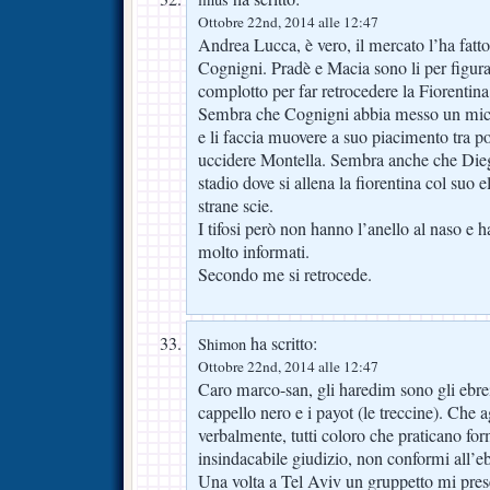
Ottobre 22nd, 2014 alle 12:47
Andrea Lucca, è vero, il mercato l’ha fat
Cognigni. Pradè e Macia sono li per figura.
complotto per far retrocedere la Fiorentina a
Sembra che Cognigni abbia messo un micr
e li faccia muovere a suo piacimento tra p
uccidere Montella. Sembra anche che Dieg
stadio dove si allena la fiorentina col suo e
strane scie.
I tifosi però non hanno l’anello al naso e 
molto informati.
Secondo me si retrocede.
ha scritto:
Shimon
Ottobre 22nd, 2014 alle 12:47
Caro marco-san, gli haredim sono gli ebrei 
cappello nero e i payot (le treccine). Che
verbalmente, tutti coloro che praticano fo
insindacabile giudizio, non conformi all’e
Una volta a Tel Aviv un gruppetto mi pres