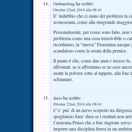
ha scritto:
Ombanching
Ottobre 22nd, 2014 alle 08:41
E’ indubbio che ci siano dei problemi la cu
sconosciuta, come alla stragrande maggiora
Personalmente, per come sono fatto, non v
problema come una cosa irrisolvibile o catas
ricordiamo, la “nuova” Fiorentina nacque 
scandaloso come la serata della pernice.
Il punto è che, come due anni e mezzo fa,
affrontati: se si affrontano se ne esce ancora
mette la polvere sotto al tappeto, alla fine l
schiantare.
ha scritto:
dario
Ottobre 22nd, 2014 alle 08:41
C’e’ piu’ di un nervo scoperto tra dirigenz
spogliatoio.Sara’ dura se i risultati non ar
l’armonia.Penso che a fine stagione serva u
imporre una disciplina ferrea in un ambie