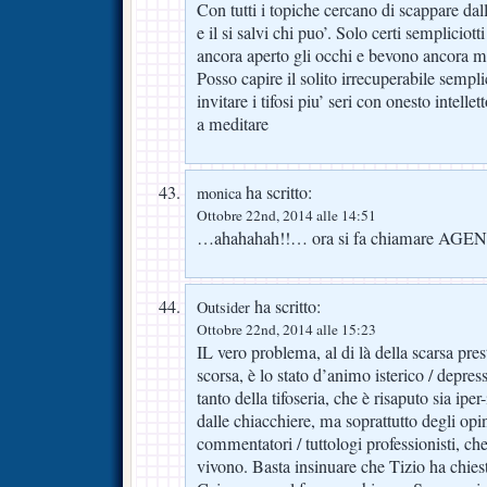
Con tutti i topiche cercano di scappare da
e il si salvi chi puo’. Solo certi sempliciot
ancora aperto gli occhi e bevono ancora m
Posso capire il solito irrecuperabile sempli
invitare i tifosi piu’ seri con onesto intell
a meditare
ha scritto:
monica
Ottobre 22nd, 2014 alle 14:51
…ahahahah!!… ora si fa chiamare AGENT !
ha scritto:
Outsider
Ottobre 22nd, 2014 alle 15:23
IL vero problema, al di là della scarsa pr
scorsa, è lo stato d’animo isterico / depres
tanto della tifoseria, che è risaputo sia iper-
dalle chiacchiere, ma soprattutto degli opini
commentatori / tuttologi professionisti, ch
vivono. Basta insinuare che Tizio ha chiest