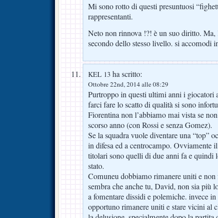
Mi sono rotto di questi presuntuosi “fighett
rappresentanti.
Neto non rinnova !?! è un suo diritto. Ma, 
secondo dello stesso livello. si accomodi i
ha scritto:
KEL 13
Ottobre 22nd, 2014 alle 08:29
Purtroppo in questi ultimi anni i giocatori
farci fare lo scatto di qualità si sono infor
Fiorentina non l’abbiamo mai vista se non 
scorso anno (con Rossi e senza Gomez).
Se la squadra vuole diventare una “top” oc
in difesa ed a centrocampo. Ovviamente i
titolari sono quelli di due anni fa e quindi 
stato.
Comuneu dobbiamo rimanere uniti e non 
sembra che anche tu, David, non sia più l
a fomentare dissidi e polemiche. invece i
opportuno rimanere uniti e stare vicini al 
la delusione, specialmente dopo la partita