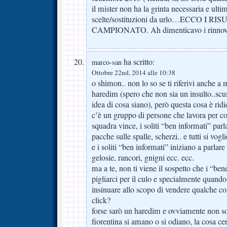
il mister non ha la grinta necessaria e ult
scelte/sostituzioni da urlo…ECCO I R
CAMPIONATO. Ah dimenticavo i rinnovi
ha scritto:
marco-san
Ottobre 22nd, 2014 alle 10:38
o shimon.. non lo so se ti riferivi anche a
haredim (spero che non sia un insulto..sc
idea di cosa siano), però questa cosa è rid
c’è un gruppo di persone che lavora per co
squadra vince, i soliti “ben informati” par
pacche sulle spalle, scherzi.. e tutti si vog
e i soliti “ben informati” iniziano a parlare
gelosie, rancori, gnigni ecc. ecc.
ma a te, non ti viene il sospetto che i “be
pigliarci per il culo e specialmente quand
insinuare allo scopo di vendere qualche co
click?
forse sarò un haredim e ovviamente non so 
fiorentina si amano o si odiano, la cosa ce