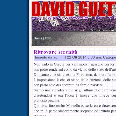
Home |
Foto
Ritrovare serenità
Inserito da admin il 22 Ott 2014 6:30 am. Catego
Non vado in Grecia per vari motivi, nessuno per fortu
non potrò rendermi conto da vicino dello stato dell’ar
Di quanto cioè sia coesa la Fiorentina, dentro e fuor
L’impressione è che ci siano delle frizioni, delle si
non parlo solo dei contratti da fare o rivedere.
Siamo una squadra a cui negli ultimi due campionat
divertendosi e ora l’idea è invece che invece pur
piuttosto pesante.
Qui deve fare molto Montella e, se le cose dovesse
che mi è parso sinceramente sorpreso ed irritato per
stagione.