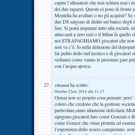
capire l’allenatore che non schiera mai i n
dei due ragazzi. Questo ci pone di fronte
Montella ha avallato o no gli acquisti? Se s
due DS salgono di diritto sul banco degli 
fare. Si potrà imputare tutto alla società, 
attaccanti a zero euri o il Milan fa quello
noi STRAPAGHIAMO giocatori che non a
non va c’è. Io nella delusione del dopoparti
far pulito dello staf tecnico e di giocatori s
vediamo come vanno le prossime gare prim
con l’acqua sporca.
ha scritto:
vibennal
Ottobre 22nd, 2014 alle 11:17
Ormai non so proprio cosa pensare: pero’ i
coloro che credono che la gestione societar
particolare,siano altamente deficitarie.Molt
sipegano,giocatori faro come Gonzalo e B
come Gomez che viene protetta ed osann
l’esperienza dello scorso campionato, avr