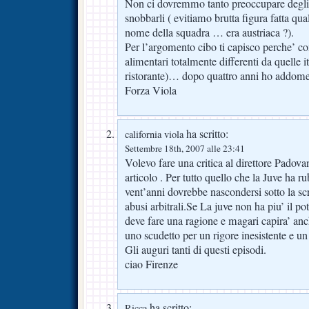
Non ci dovremmo tanto preoccupare degli
snobbarli ( evitiamo brutta figura fatta qua
nome della squadra … era austriaca ?).
Per l’argomento cibo ti capisco perche’ co
alimentari totalmente differenti da quelle i
ristorante)… dopo quattro anni ho addome
Forza Viola
ha scritto:
california viola
Settembre 18th, 2007 alle 23:41
Volevo fare una critica al direttore Padova
articolo . Per tutto quello che la Juve ha ru
vent’anni dovrebbe nascondersi sotto la sc
abusi arbitrali.Se La juve non ha piu’ il pot
deve fare una ragione e magari capira’ anc
uno scudetto per un rigore inesistente e un
Gli auguri tanti di questi episodi.
ciao Firenze
ha scritto:
Ricca