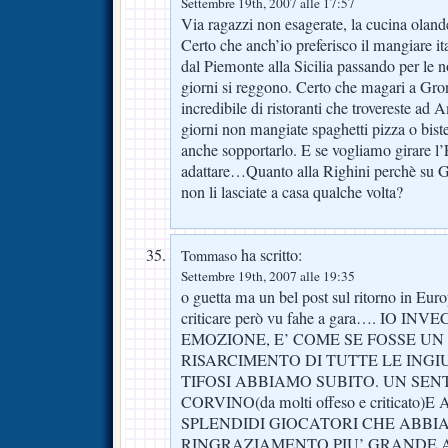
Settembre 19th, 2007 alle 17:57
Via ragazzi non esagerate, la cucina oland
Certo che anch’io preferisco il mangiare ita
dal Piemonte alla Sicilia passando per le no
giorni si reggono. Certo che magari a Gron
incredibile di ristoranti che trovereste ad
giorni non mangiate spaghetti pizza o biste
anche sopportarlo. E se vogliamo girare l
adattare…Quanto alla Righini perchè su Go
non li lasciate a casa qualche volta?
ha scritto:
Tommaso
Settembre 19th, 2007 alle 19:35
o guetta ma un bel post sul ritorno in Eu
criticare però vu fahe a gara…. IO 
EMOZIONE, E’ COME SE FOSSE UN
RISARCIMENTO DI TUTTE LE INGIU
TIFOSI ABBIAMO SUBITO. UN SEN
CORVINO(da molti offeso e criticato)
SPLENDIDI GIOCATORI CHE ABBI
RINGRAZIAMENTO PIU’ GRANDE 