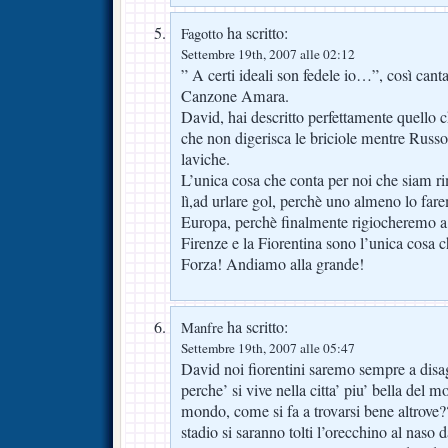
ha scritto:
Fagotto
Settembre 19th, 2007 alle 02:12
” A certi ideali son fedele io…”, così cant
Canzone Amara.
David, hai descritto perfettamente quello c
che non digerisca le briciole mentre Russo
laviche.
L’unica cosa che conta per noi che siam rima
lì,ad urlare gol, perchè uno almeno lo far
Europa, perchè finalmente rigiocheremo a
Firenze e la Fiorentina sono l’unica cosa 
Forza! Andiamo alla grande!
ha scritto:
Manfre
Settembre 19th, 2007 alle 05:47
David noi fiorentini saremo sempre a disag
perche’ si vive nella citta’ piu’ bella del 
mondo, come si fa a trovarsi bene altrove??
stadio si saranno tolti l’orecchino al nas