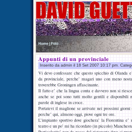
Home |
Foto
Appunti di un provinciale
Inserito da admin il 18 Set 2007 10:17 pm. Categ
Vi devo confessare che questo spicchio di Olanda e
da provinciale, perche’ magari uno con meno nostalg
troverebbe Groningen affascinante.
Il fatto e’ che la lingua conta e davvero non si riesc
anche se poi sono tutti molto gentili e disponibili 
parole di inglese in croce.
Portatevi il maglione se arrivate nei prossimi giorni 
perche’ qui, almeno oggi, piove ogni tre ore.
L’impianto sportivo dove giochera’ la Fiorentina e’ 
teatro e un po’ mi ha ricordato (in piccolo) Mancheste
Particolarita’ non da poco: dal ristorante dove si pra