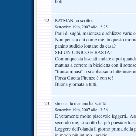
bob
ha scritto:
BATMAN
Settembre 19th, 2007 alle 12:25
Parli di sughi, maionese e schfezze varie 
Non pensi a chi come me, in questo mome
panino sudicio lontano da casa?
SEI UN CINICO E BASTA!
Comunque sia lasciati andare e poi quando 
mattina a correre in bicicletta con il sottos
“transaminasi” ti si abbassano tutte insiem
Forza Guetta Firenze è con te!
Buona giornata a tutti.
ha scritto:
simona, la mamma
Settembre 19th, 2007 alle 13:36
È veramente molto piacevole leggerti.. As
secondo me, lo scritto ha più poesia e tra
Leggere dell’olanda il giorno prima della pa
in modo più intimo.. grazie