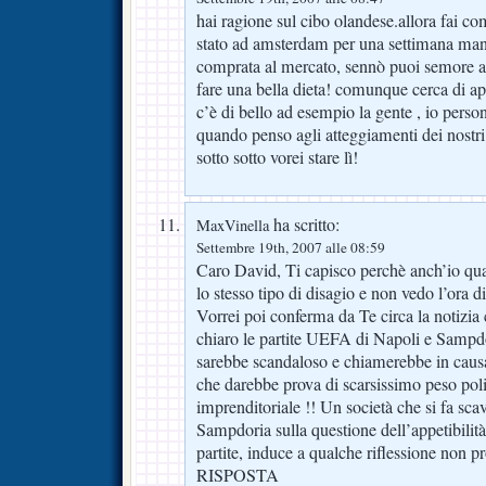
hai ragione sul cibo olandese.allora fai 
stato ad amsterdam per una settimana mang
comprata al mercato, sennò puoi semore a
fare una bella dieta! comunque cerca di a
c’è di bello ad esempio la gente , io person
quando penso agli atteggiamenti dei nostri
sotto sotto vorei stare lì!
ha scritto:
MaxVinella
Settembre 19th, 2007 alle 08:59
Caro David, Ti capisco perchè anch’io qua
lo stesso tipo di disagio e non vedo l’ora di
Vorrei poi conferma da Te circa la notizia
chiaro le partite UEFA di Napoli e Sampdo
sarebbe scandaloso e chiamerebbe in causa
che darebbe prova di scarsissimo peso polit
imprenditoriale !! Un società che si fa sc
Sampdoria sulla questione dell’appetibilità
partite, induce a qualche riflessione non p
RISPOSTA