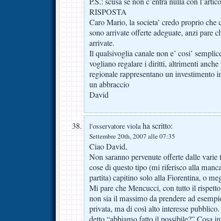
P.S.: scusa se non c’entra nulla con l’artico
RISPOSTA
Caro Mario, la societa’ credo proprio che 
sono arrivate offerte adeguate, anzi pare 
arrivate.
Il qualsivoglia canale non e’ cosi’ sempli
vogliano regalare i diritti, altrimenti anch
regionale rappresentano un investimento i
un abbraccio
David
ha scritto:
l'osservatore viola
Settembre 20th, 2007 alle 07:35
Ciao David,
Non saranno pervenute offerte dalle varie 
cose di questo tipo (mi riferisco alla manca
partita) capitino solo alla Fiorentina, o me
Mi pare che Mencucci, con tutto il rispett
non sia il massimo da prendere ad esempio
privata, ma di così alto interesse pubblic
detto “abbiamo fatto il possibile?” Cosa i