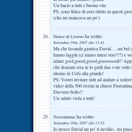
Un bacio a tutti e buona vita
PS. sono felice di aver riletto in questi g
(che mi mancava un po’)
ha scritto:
Denise di Livorno
Settembre 19th, 2007 alle 13:41
Ma che lavanda gastrica David…..un bel di
hanno laggiù (ci siamo intesi vero?!?) e ve
urlare gool,goool,goool,goooooooll!! Appa
che domani sera tu lo gridi due o tre volte 
ritorno in Uefa alla grande!
PS: Vorrei invitare tutti ad andare a ve
video della 500 rivista in chiave Fiorenti
Davvero bello!!
Un saluto viola a tutti!
ha scritto:
Nostradamus
Settembre 19th, 2007 alle 13:52
Io invece David un po’ ti invidio.. mi pia