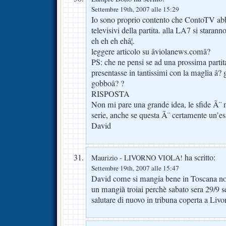
Settembre 19th, 2007 alle 15:29
Io sono proprio contento che ContoTV abbia
televisivi della partita. alla LA7 si stara
eh eh eh ehâ¦.
leggere articolo su âviolanews.comâ?
PS: che ne pensi se ad una prossima partita 
presentasse in tantissimi con la maglia â?
gobboâ? ?
RISPOSTA
Non mi pare una grande idea, le sfide Ã¨ 
serie, anche se questa Ã¨ certamente un’es
David
ha scritto:
Maurizio - LIVORNO VIOLA!
Settembre 19th, 2007 alle 15:47
David come si mangia bene in Toscana non
un mangià troiai perchè sabato sera 29/9 se 
salutare di nuovo in tribuna coperta a 