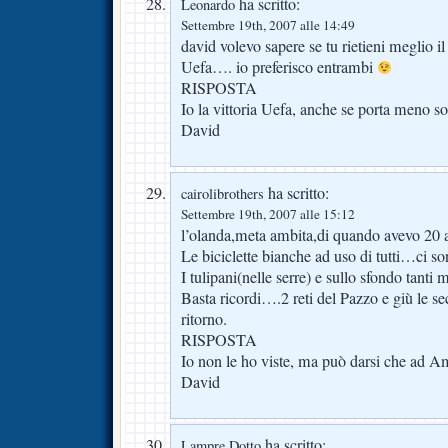
ha scritto:
Leonardo
Settembre 19th, 2007 alle 14:49
david volevo sapere se tu rietieni meglio il 
Uefa…. io preferisco entrambi
RISPOSTA
Io la vittoria Uefa, anche se porta meno so
David
ha scritto:
cairolibrothers
Settembre 19th, 2007 alle 15:12
l’olanda,meta ambita,di quando avevo 20 
Le biciclette bianche ad uso di tutti…ci s
I tulipani(nelle serre) e sullo sfondo tanti 
Basta ricordi….2 reti del Pazzo e giù le sec
ritorno.
RISPOSTA
Io non le ho viste, ma può darsi che ad A
David
ha scritto:
Lampre Dotto