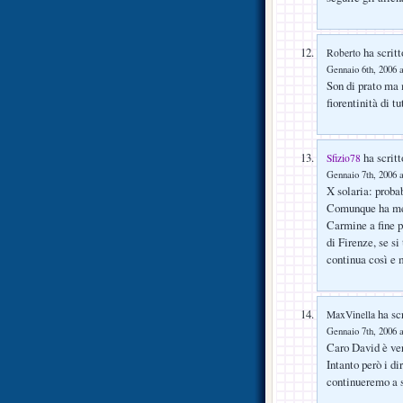
ha scritt
Roberto
Gennaio 6th, 2006 a
Son di prato ma m
fiorentinità di tu
ha scritt
Sfizio78
Gennaio 7th, 2006 a
X solaria: proba
Comunque ha mer
Carmine a fine p
di Firenze, se si
continua così e m
ha scr
MaxVinella
Gennaio 7th, 2006 a
Caro David è vero
Intanto però i d
continueremo a s