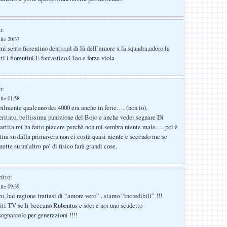
o:
lle 20:37
i sento fiorentino dentro,al di là dell’amore x la squadra,adoro la
tti i fiorentini.È fantastico.Ciao e forza viola
o:
lle 01:58
bilmente qualcuno dei 4000 era anche in ferie…. (non io).
itato, bellissima punizione del Bojo e anche veder segnare Di
artita mi ha fatto piacere perchè non mi sembra niente male…. poi è
 tira su dalla primavera non ci costa quasi niente e secondo me se
ette su un’altro po’ di fisico farà grandi cose.
itto:
lle 09:39
, hai ragione trattasi di “amore vero” , siamo “incredibili” !!!
iriti TV se li beccano Rubentus e soci e noi uno scudetto
ognarcelo per generazioni !!!!