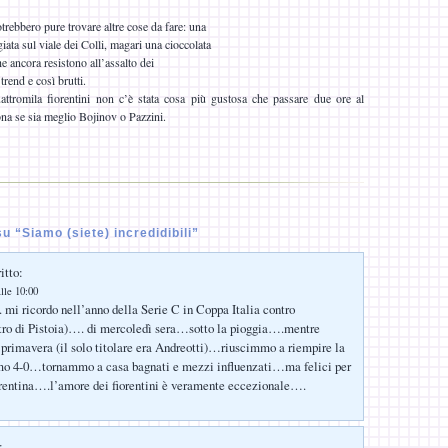
trebbero pure trovare altre cose da fare: una
giata sul viale dei Colli, magari una cioccolata
he ancora resistono all’assalto dei
trend e così brutti.
attromila fiorentini non c’è stata cosa più gustosa che passare due ore al
ona se sia meglio Bojinov o Pazzini.
 “Siamo (siete) incredidibili”
itto:
lle 10:00
mi ricordo nell’anno della Serie C in Coppa Italia contro
utro di Pistoia)…. di mercoledì sera…sotto la pioggia….mentre
 primavera (il solo titolare era Andreotti)…riuscimmo a riempire la
 4-0…tornammo a casa bagnati e mezzi influenzati…ma felici per
orentina….l’amore dei fiorentini è veramente eccezionale….
: