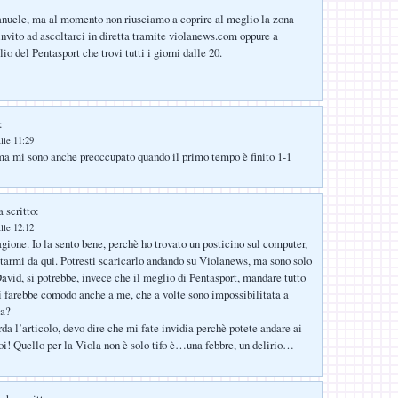
nuele, ma al momento non riusciamo a coprire al meglio la zona
invito ad ascoltarci in diretta tramite violanews.com oppure a
io del Pentasport che trovi tutti i giorni dalle 20.
:
lle 11:29
ma mi sono anche preoccupato quando il primo tempo è finito 1-1
 scritto:
lle 12:12
gione. Io la sento bene, perchè ho trovato un posticino sul computer,
armi da qui. Potresti scaricarlo andando su Violanews, ma sono solo
David, si potrebbe, invece che il meglio di Pentasport, mandare tutto
i farebbe comodo anche a me, che a volte sono impossibilitata a
ta?
da l’articolo, devo dire che mi fate invidia perchè potete andare ai
oi! Quello per la Viola non è solo tifo è…una febbre, un delirio…