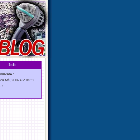
Info
rimento :
Gen 6th, 2006 alle 08:32
 :