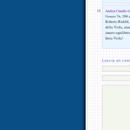
Andrea Claudio G
Gennaio 7th, 2006 a
Roberto Ridolfi, 
della Viola, ama
innato equilibri
forza Viola!
Lascia un co