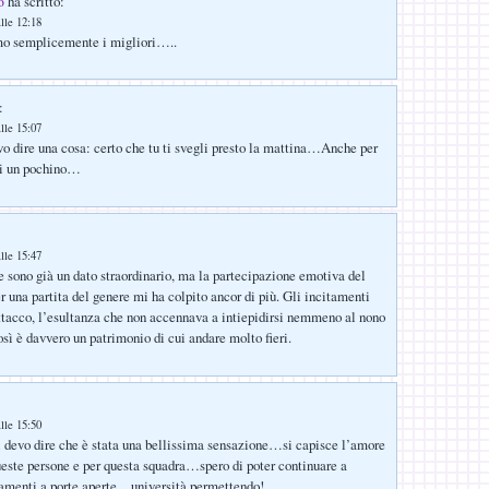
ha scritto:
o
lle 12:18
o semplicemente i migliori…..
:
lle 15:07
evo dire una cosa: certo che tu ti svegli presto la mattina…Anche per
i un pochino…
lle 15:47
 sono già un dato straordinario, ma la partecipazione emotiva del
r una partita del genere mi ha colpito ancor di più. Gli incitamenti
attacco, l’esultanza che non accennava a intiepidirsi nemmeno al nono
sì è davvero un patrimonio di cui andare molto fieri.
lle 15:50
ti devo dire che è stata una bellissima sensazione…si capisce l’amore
ueste persone e per questa squadra…spero di poter continuare a
namenti a porte aperte…università permettendo!