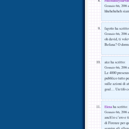
PaulStanleydaPrat
Gennaio 6th, 2006 a
hheheheheh siam
ha scritto
fagotto
Gennaio 6th, 2006 a
oh david, ti vol
Befana? O dorm
ha scritto:
alce
Gennaio 6th, 2006 a
Le 4000 presenze
pubblico tutto pe
sulle azioni di 
goal… Un tifo co
ha scritto:
Elena
Gennaio 6th, 2006 a
anch’io c’ero e 
di Firenze per q
seguire gli alle