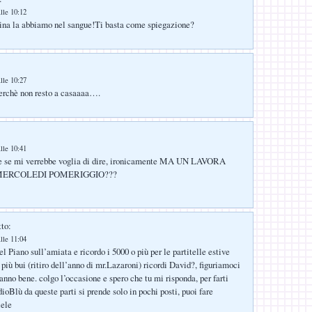
lle 10:12
tina la abbiamo nel sangue!Ti basta come spiegazione?
lle 10:27
erchè non resto a casaaaa….
:
lle 10:41
e se mi verrebbe voglia di dire, ironicamente MA UN LAVORA
MERCOLEDI POMERIGGIO???
tto:
lle 11:04
l Piano sull’amiata e ricordo i 5000 o più per le partitelle estive
più bui (ritiro dell’anno di mr.Lazaroni) ricordi David?, figuriamoci
anno bene. colgo l’occasione e spero che tu mi risponda, per farti
ioBlù da queste parti si prende solo in pochi posti, puoi fare
lele