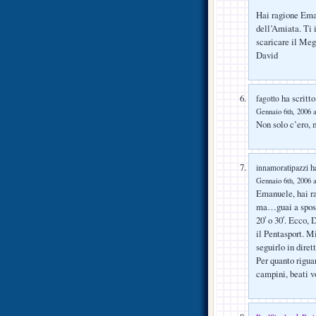
Hai ragione Ema
dell’Amiata. Ti 
scaricare il Megl
David
ha scritto
fagotto
Gennaio 6th, 2006 a
Non solo c’ero, 
ha
innamoratipazzi
Gennaio 6th, 2006 a
Emanuele, hai ra
ma…guai a spost
20′ o 30′. Ecco, 
il Pentasport. M
seguirlo in diret
Per quanto riguar
campini, beati v