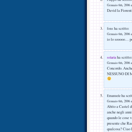
Gennaio 6th, 2006 a
David la Fioren
ha scritto:
fons
Gennaio 6th, 2006 a
io lo sooooo… p
ha scritto
solaria
Gennaio 6th, 2006 a
Concordo. Anch
NESSUNO DI 
ha scri
Emanuele
Gennaio 6th, 2006 a
Abito a Castel de
anche negli anni 
quando le cose v
presente che Rad
qualcosa? Ciao 