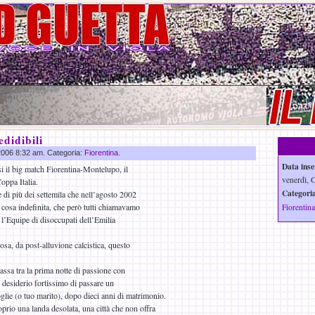
edidibili
 2006 8:32 am. Categoria:
Fiorentina
.
Data inse
i il big match Fiorentina-Montelupo, il
venerdì, 
oppa Italia.
Categoria
 di più dei settemila che nell’agosto 2002
 cosa indefinita, che però tutti chiamavamo
Fiorentina
l’Equipe di disoccupati dell’Emilia
osa, da post-alluvione calcistica, questo
passa tra la prima notte di passione con
l desiderio fortissimo di passare un
lie (o tuo marito), dopo dieci anni di matrimonio.
prio una landa desolata, una città che non offra