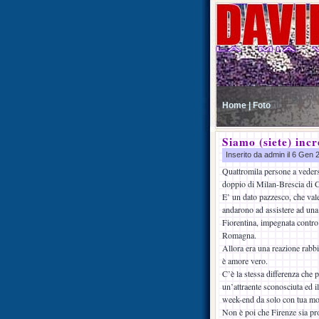
Home |
Foto
Siamo (siete) incr
Inserito da admin il 6 Gen
Quattromila persone a veders
doppio di Milan-Brescia di C
E’ un dato pazzesco, che vale
andarono ad assistere ad una
Fiorentina, impegnata contro 
Romagna.
Allora era una reazione rabbi
è amore vero.
C’è la stessa differenza che 
un’attraente sconosciuta ed i
week-end da solo con tua mog
Non è poi che Firenze sia pro