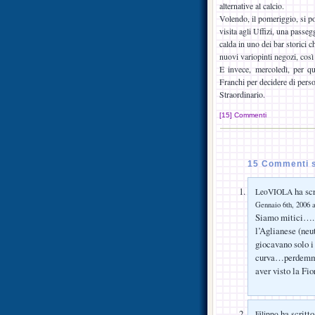
alternative al calcio.
Volendo, il pomeriggio, si po
visita agli Uffizi, una passeg
calda in uno dei bar storici c
nuovi variopinti negozi, così 
E invece, mercoledì, per qu
Franchi per decidere di pers
Straordinario.
[15] Commenti
15 Commenti su
ha scr
LeoVIOLA
Gennaio 6th, 2006 a
Siamo mitici….. 
l’Aglianese (ne
giocavano solo i
curva…perdemmo
aver visto la Fi
ha scritto
Filippo