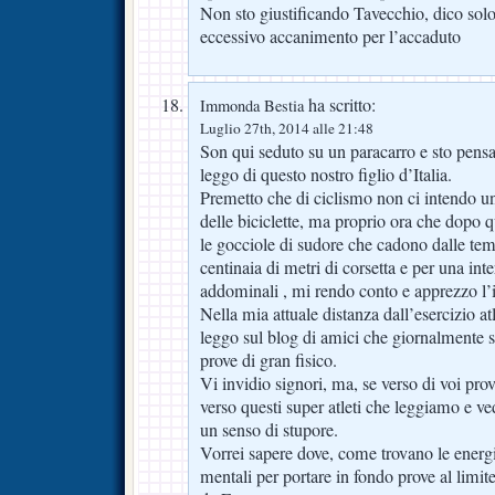
Non sto giustificando Tavecchio, dico solo
eccessivo accanimento per l’accaduto
ha scritto:
Immonda Bestia
Luglio 27th, 2014 alle 21:48
Son qui seduto su un paracarro e sto pensa
leggo di questo nostro figlio d’Italia.
Premetto che di ciclismo non ci intendo u
delle biciclette, ma proprio ora che dopo 
le gocciole di sudore che cadono dalle te
centinaia di metri di corsetta e per una int
addominali , mi rendo conto e apprezzo l’
Nella mia attuale distanza dall’esercizio atl
leggo sul blog di amici che giornalmente s
prove di gran fisico.
Vi invidio signori, ma, se verso di voi pr
verso questi super atleti che leggiamo e v
un senso di stupore.
Vorrei sapere dove, come trovano le energi
mentali per portare in fondo prove al limi