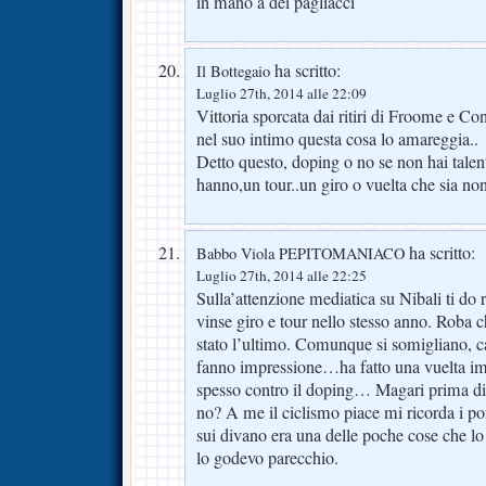
in mano a dei pagliacci
ha scritto:
Il Bottegaio
Luglio 27th, 2014 alle 22:09
Vittoria sporcata dai ritiri di Froome e C
nel suo intimo questa cosa lo amareggia..
Detto questo, doping o no se non hai talen
hanno,un tour..un giro o vuelta che sia non
ha scritto:
Babbo Viola PEPITOMANIACO
Luglio 27th, 2014 alle 22:25
Sulla’attenzione mediatica su Nibali ti do
vinse giro e tour nello stesso anno. Roba 
stato l’ultimo. Comunque si somigliano, car
fanno impressione…ha fatto una vuelta imp
spesso contro il doping… Magari prima di 
no? A me il ciclismo piace mi ricorda i p
sui divano era una delle poche cose che lo
lo godevo parecchio.