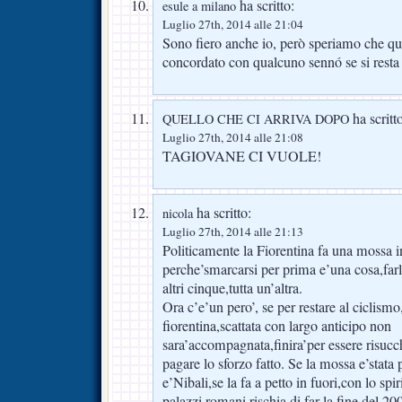
ha scritto:
esule a milano
Luglio 27th, 2014 alle 21:04
Sono fiero anche io, però speriamo che qu
concordato con qualcuno sennó se si resta 
ha scritt
QUELLO CHE CI ARRIVA DOPO
Luglio 27th, 2014 alle 21:08
TAGIOVANE CI VUOLE!
ha scritto:
nicola
Luglio 27th, 2014 alle 21:13
Politicamente la Fiorentina fa una mossa i
perche’smarcarsi per prima e’una cosa,far
altri cinque,tutta un’altra.
Ora c’e’un pero’, se per restare al ciclismo
fiorentina,scattata con largo anticipo non
sara’accompagnata,finira’per essere risucc
pagare lo sforzo fatto. Se la mossa e’stata 
e’Nibali,se la fa a petto in fuori,con lo spi
palazzi romani rischia di far la fine del 2