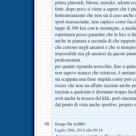
prima gimondi, bitossi, merckx, adorni ec
forte, dopo poco si viene a sapere che è 
fortissimamente che non sia il caso anche d
sport massacrante, non capisco come faccian
tappe di 300 km con le montagne, a medie
esperienza posso garantire che in bici si 
anche in pianura a seconda di che rapporto 
che corrono negli amatori e che si riempio
impossibile ma gli amatori da questo punto
professionisti.
per quanto riguarda tavecchio, fino a quind
non sapevo manco che esistesse, è anziano
sia scappata una frase stupida come può ca
essere che non sia affatto razzista anche p
razzista a qualcuno è diventato troppo faci
avrà anche la tessera del kkk, però since
dal punto di vista anche sportivo, proprio
ha scritto:
frengo
Luglio 28th, 2014 alle 09:14