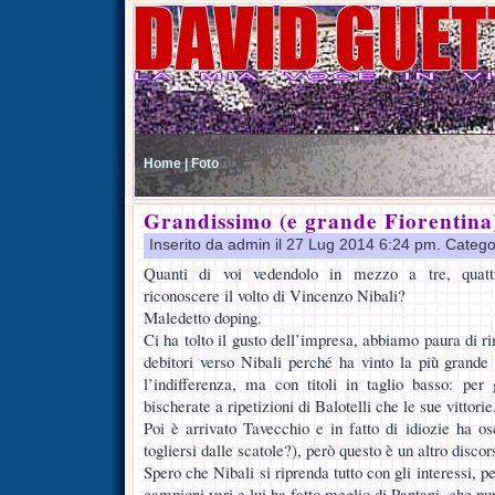
Home |
Foto
Grandissimo (e grande Fiorentina
Inserito da admin il 27 Lug 2014 6:24 pm. Catego
Quanti di voi vedendolo in mezzo a tre, quattro
riconoscere il volto di Vincenzo Nibali?
Maledetto doping.
Ci ha tolto il gusto dell’impresa, abbiamo paura di 
debitori verso Nibali perché ha vinto la più grand
l’indifferenza, ma con titoli in taglio basso: per
bischerate a ripetizioni di Balotelli che le sue vittorie
Poi è arrivato Tavecchio e in fatto di idiozie ha os
togliersi dalle scatole?), però questo è un altro discor
Spero che Nibali si riprenda tutto con gli interessi, 
campioni veri e lui ha fatto meglio di Pantani, che pu