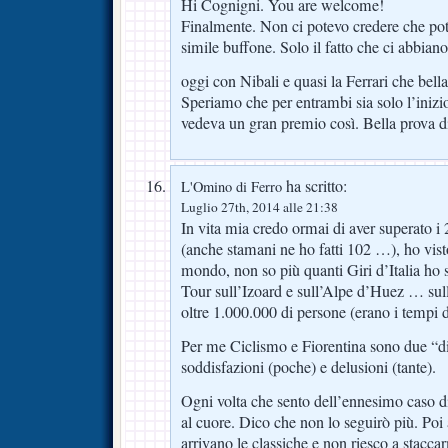
Hi Cognigni. You are welcome!
Finalmente. Non ci potevo credere che po
simile buffone. Solo il fatto che ci abbian
oggi con Nibali e quasi la Ferrari che bella
Speriamo che per entrambi sia solo l’inizi
vedeva un gran premio così. Bella prova d
ha scritto:
L'Omino di Ferro
Luglio 27th, 2014 alle 21:38
In vita mia credo ormai di aver superato i 
(anche stamani ne ho fatti 102 …), ho vis
mondo, non so più quanti Giri d’Italia ho s
Tour sull’Izoard e sull’Alpe d’Huez … su
oltre 1.000.000 di persone (erano i tempi
Per me Ciclismo e Fiorentina sono due “d
soddisfazioni (poche) e delusioni (tante).
Ogni volta che sento dell’ennesimo caso d
al cuore. Dico che non lo seguirò più. Poi 
arrivano le classiche e non riesco a staccar