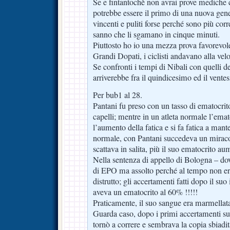
Se e fintantochè non avrai prove mediche co
potrebbe essere il primo di una nuova gene
vincenti e puliti forse perché sono più corre
sanno che li sgamano in cinque minuti.
Piuttosto ho io una mezza prova favorevole
Grandi Dopati, i ciclisti andavano alla ve
Se confronti i tempi di Nibali con quelli de
arriverebbe fra il quindicesimo ed il vente
Per bub1 al 28.
Pantani fu preso con un tasso di ematocrito
capelli; mentre in un atleta normale l’ema
l’aumento della fatica e si fa fatica a mant
normale, con Pantani succedeva un miraco
scattava in salita, più il suo ematocrito au
Nella sentenza di appello di Bologna – do
di EPO ma assolto perché al tempo non era
distrutto; gli accertamenti fatti dopo il su
aveva un ematocrito al 60% !!!!!
Praticamente, il suo sangue era marmellat
Guarda caso, dopo i primi accertamenti su
tornò a correre e sembrava la copia sbiadit