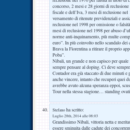
reclusione nel 1970 per falsità in titolo di 
concorso, 2 mesi e 28 giorni di reclusione
fiscale e dell’Iva, 3 mesi di reclusione ne
versamento di ritenute previdenziali e assi
reclusione nel 1998 per omissione o falsit
mesi di reclusione nel 1998 per abuso d’uff
norme anti-inquinamento, più multe compl
euro”. In più coinvolto nello scandalo dei 
Brava la Fiorentina a ritirare il proprio ap
Poba”.
Nibali, un grande e non capisco per quale
sempre pensare al doping. Ci deve sempre 
Contador era già staccato di due minuti e 
anche vincere, intanto che recuperi quei
avrebbe avuto alcuna speranza eppoi, scus
Tour nella stessa stagione… standing ovat
ha scritto:
Stefano
Luglio 28th, 2014 alle 08:03
Grandissimo Nibali, vittoria netta e meri
essere sminuita dalle cadute dei concorren