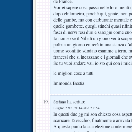
de France.
Vorrei sapere cosa passa nelle loro menti
dopo chilometro, perché qui, gente, non pe
delle gambe, ma con carburante mentale c
quelle gambette, quegli stinchi quasi rifinit
fasci di nervi resi duri e sarcigni come cu
Io non so se il Nibali un giono verrà scope
polizia un giorno entrerà in una stanza d’a
uomo sconfitto sdraiato esanime a terra, m
francesi che si incazzano e i giornali che 
Se tu vuoi andare vai, io sto qui con i miei
le migliori cose a tutti
Immonda Bestia
ha scritto:
Stefano
Luglio 27th, 2014 alle 21:54
In questi due gg mi son chiesto cosa aspett
scaricare Tavecchio, finalmente è arrivata l
A questo punto la sua elezione confermerebb