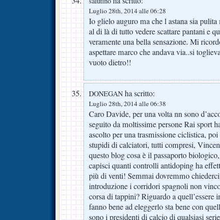
ha scritto:
salutino
Luglio 28th, 2014 alle 06:28
Io glielo auguro ma che l astana sia pulit
al di là di tutto vedere scattare pantani e q
veramente una bella sensazione. Mi ricordo
aspettare marco che andava via..si togliev
vuoto dietro!!
ha scritto:
DONEGAN
Luglio 28th, 2014 alle 06:38
Caro Davide, per una volta nn sono d’accor
seguito da moltissime persone Rai sport ha 
ascolto per una trasmissione ciclistica, po
stupidi di calciatori, tutti compresi, Vinc
questo blog cosa è il passaporto biologico,
capisci quanti controlli antidoping ha effet
più di venti! Semmai dovremmo chiederc
introduzione i corridori spagnoli non vi
corsa di tappini? Riguardo a quell’essere 
fanno bene ad eleggerlo sta bene con quell
sono i presidenti di calcio di qualsiasi serie