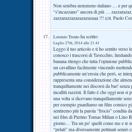
Non sembra nemmeno italiano … e per que
“s’incazzano” ancora di più … zazzarazaz,
zazzarazzazazazazazaaa !!! (cit. Paolo Con
ha scritto:
Lorenzo Trento
Luglio 27th, 2014 alle 21:41
Leggo il tuo articolo e ti ho sentito verso
conosco i trascorsi di Tavecchio, limitando
banana ritengo che tutta l’opinione pubblica
un cavallino facilmente vincendo mettendo
pubblicamente un’eresia che però, se interp
rappresenta una considerazione che almeno
tranquillamente nei discorsi da bar! senza 
incalliti razzisti. Il fatto ê che oggi non si
una volta si dicevano tranquillamente senz
per esempio guardiamo un film comico gir
sentiremo più la parola “frocio” condita d
nei film di Pierino Tomas Milian o Lino Ba
giorno… Tra un po’ quelli come me e te n
“pelati” ma diversamente pettinati sennò c