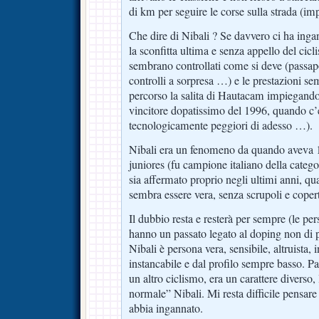
di km per seguire le corse sulla strada (im
Che dire di Nibali ? Se davvero ci ha inga
la sconfitta ultima e senza appello del cicl
sembrano controllati come si deve (passap
controlli a sorpresa …) e le prestazioni 
percorso la salita di Hautacam impiegando 
vincitore dopatissimo del 1996, quando c’e
tecnologicamente peggiori di adesso …).
Nibali era un fenomeno da quando aveva 18
juniores (fu campione italiano della catego
sia affermato proprio negli ultimi anni, qu
sembra essere vera, senza scrupoli e coper
Il dubbio resta e resterà per sempre (le pe
hanno un passato legato al doping non di
Nibali è persona vera, sensibile, altruista, i
instancabile e dal profilo sempre basso. Pa
un altro ciclismo, era un carattere diverso
normale” Nibali. Mi resta difficile pensare
abbia ingannato.