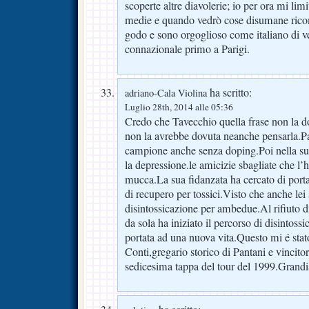
scoperte altre diavolerie; io per ora mi lim
medie e quando vedrò cose disumane ricom
godo e sono orgoglioso come italiano di v
connazionale primo a Parigi.
ha scritto:
adriano-Cala Violina
Luglio 28th, 2014 alle 05:36
Credo che Tavecchio quella frase non la d
non la avrebbe dovuta neanche pensarla.Pa
campione anche senza doping.Poi nella sua 
la depressione.le amicizie sbagliate che
mucca.La sua fidanzata ha cercato di porta
di recupero per tossici.Visto che anche lei
disintossicazione per ambedue.Al rifiuto di
da sola ha iniziato il percorso di disintoss
portata ad una nuova vita.Questo mi é stat
Conti,gregario storico di Pantani e vincit
sedicesima tappa del tour del 1999.Grand