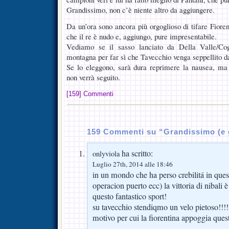
Grandissimo, non c’è niente altro da aggiungere.
Da un’ora sono ancora più orgoglioso di tifare Fiorent
che il re è nudo e, aggiungo, pure impresentabile.
Vediamo se il sasso lanciato da Della Valle/Cog
montagna per far sì che Tavecchio venga seppellito d
Se lo eleggono, sarà dura reprimere la nausea, ma
non verrà seguito.
[159] Commenti
159 Commenti su “Grandissimo (e 
ha scritto:
onlyviola
Luglio 27th, 2014 alle 18:46
in un mondo che ha perso crebilitá in ques
operacion puerto ecc) la vittoria di nibali
questo fantastico sport!
su tavecchio stendiqmo un velo pietoso!!!!
motivo per cui la fiorentina appoggia ques