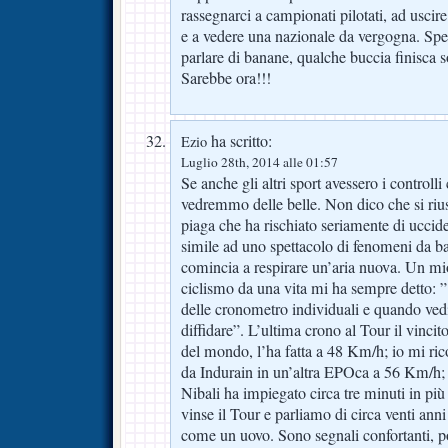
rassegnarci a campionati pilotati, ad uscir
e a vedere una nazionale da vergogna. Spe
parlare di banane, qualche buccia finisca s
Sarebbe ora!!!
ha scritto:
Ezio
Luglio 28th, 2014 alle 01:57
Se anche gli altri sport avessero i controlli
vedremmo delle belle. Non dico che si rius
piaga che ha rischiato seriamente di uccid
simile ad uno spettacolo di fenomeni da b
comincia a respirare un’aria nuova. Un mi
ciclismo da una vita mi ha sempre detto: ”
delle cronometro individuali e quando ved
diffidare”. L’ultima crono al Tour il vinc
del mondo, l’ha fatta a 48 Km/h; io mi rico
da Indurain in un’altra EPOca a 56 Km/h;
Nibali ha impiegato circa tre minuti in più
vinse il Tour e parliamo di circa venti anni
come un uovo. Sono segnali confortanti, p