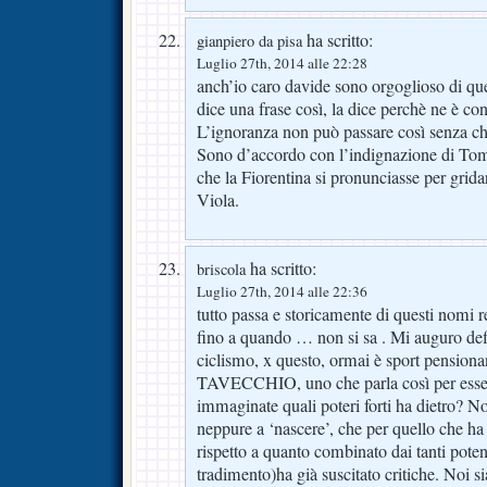
ha scritto:
gianpiero da pisa
Luglio 27th, 2014 alle 22:28
anch’io caro davide sono orgoglioso di qu
dice una frase così, la dice perchè ne è co
L’ignoranza non può passare così senza ch
Sono d’accordo con l’indignazione di Tom
che la Fiorentina si pronunciasse per grida
Viola.
ha scritto:
briscola
Luglio 27th, 2014 alle 22:36
tutto passa e storicamente di questi nomi re
fino a quando … non si sa . Mi auguro def
ciclismo, x questo, ormai è sport pensionan
TAVECCHIO, uno che parla così per essere
immaginate quali poteri forti ha dietro? N
neppure a ‘nascere’, che per quello che ha
rispetto a quanto combinato dai tanti pote
tradimento)ha già suscitato critiche. Noi s