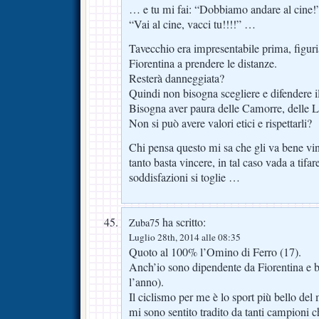
… e tu mi fai: “Dobbiamo andare al cine!
“Vai al cine, vacci tu!!!!” …
Tavecchio era impresentabile prima, figuri
Fiorentina a prendere le distanze.
Resterà danneggiata?
Quindi non bisogna scegliere e difendere il
Bisogna aver paura delle Camorre, delle L
Non si può avere valori etici e rispettarli?
Chi pensa questo mi sa che gli va bene vi
tanto basta vincere, in tal caso vada a tifar
soddisfazioni si toglie …
ha scritto:
Zuba75
Luglio 28th, 2014 alle 08:35
Quoto al 100% l’Omino di Ferro (17).
Anch’io sono dipendente da Fiorentina e b
l’anno).
Il ciclismo per me è lo sport più bello del
mi sono sentito tradito da tanti campioni c