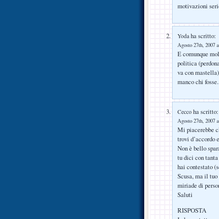
motivazioni seri
ha scritto:
Yoda
Agosto 27th, 2007 a
E comunque molti
politica (perdon
va con mastella)
manco chi fosse.
ha scritto:
Cecco
Agosto 27th, 2007 a
Mi piacerebbe ch
trovi d’accordo e
Non è bello spar
tu dici con tanta
hai contestato (s
Scusa, ma il tuo
miriade di perso
Saluti
RISPOSTA