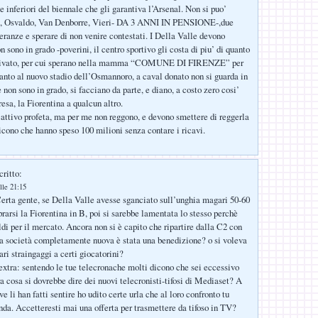
 inferiori del biennale che gli garantiva l’Arsenal. Non si puo’
i, Osvaldo, Van Denborre, Vieri- DA 3 ANNI IN PENSIONE-,due
peranze e sperare di non venire contestati. I Della Valle devono
n sono in grado -poverini, il centro sportivo gli costa di piu’ di quanto
tivato, per cui sperano nella mamma “COMUNE DI FIRENZE” per
anto al nuovo stadio dell’Osmannoro, a caval donato non si guarda in
e non sono in grado, si facciano da parte, e diano, a costo zero cosi’
esa, la Fiorentina a qualcun altro.
cattivo profeta, ma per me non reggono, e devono smettere di reggerla
dicono che hanno speso 100 milioni senza contare i ricavi.
critto:
lle 21:15
rta gente, se Della Valle avesse sganciato sull’unghia magari 50-60
rarsi la Fiorentina in B, poi si sarebbe lamentata lo stesso perchè
di per il mercato. Ancora non si è capito che ripartire dalla C2 con
a società completamente nuova è stata una benedizione? o si voleva
ri straingaggi a certi giocatorini?
extra: sentendo le tue telecronache molti dicono che sei eccessivo
ra cosa si dovrebbe dire dei nuovi telecronisti-tifosi di Mediaset? A
li han fatti sentire ho udito certe urla che al loro confronto tu
da. Accetteresti mai una offerta per trasmettere da tifoso in TV?