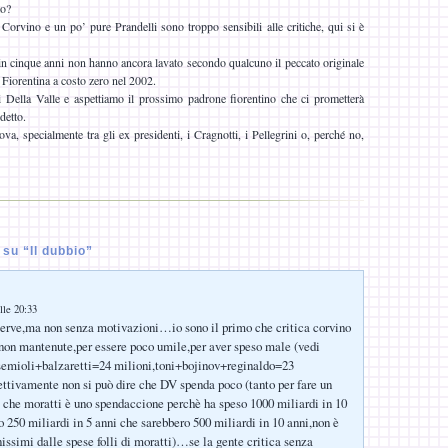
mo?
Corvino e un po’ pure Prandelli sono troppo sensibili alle critiche, qui si è
in cinque anni non hanno ancora lavato secondo qualcuno il peccato originale
a Fiorentina a costo zero nel 2002.
 Della Valle e aspettiamo il prossimo padrone fiorentino che ci prometterà
detto.
ova, specialmente tra gli ex presidenti, i Cragnotti, i Pellegrini o, perché no,
su “Il dubbio”
lle 20:33
 serve,ma non senza motivazioni…io sono il primo che critica corvino
non mantenute,per essere poco umile,per aver speso male (vedi
emioli+balzaretti=24 milioni,toni+bojinov+reginaldo=23
ttivamente non si può dire che DV spenda poco (tanto per fare un
e che moratti è uno spendaccione perchè ha speso 1000 miliardi in 10
o 250 miliardi in 5 anni che sarebbero 500 miliardi in 10 anni,non è
issimi dalle spese folli di moratti)…se la gente critica senza