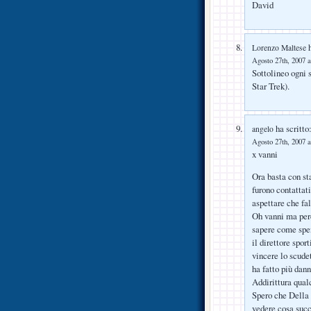
David
h
Lorenzo Maltese
Agosto 27th, 2007 a
Sottolineo ogni 
Star Trek).
ha scritto
angelo
Agosto 27th, 2007 a
x vanni
Ora basta con sta
furono contattat
aspettare che fa
Oh vanni ma perch
sapere come spen
il direttore spo
vincere lo scude
ha fatto più dann
Addirittura qual
Spero che Della 
vedere cosa succ