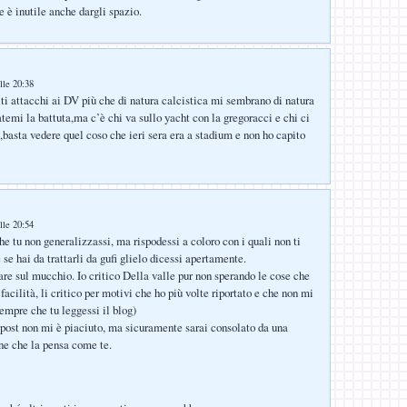
e è inutile anche dargli spazio.
lle 20:38
 attacchi ai DV più che di natura calcistica mi sembrano di natura
atemi la battuta,ma c’è chi va sullo yacht con la gregoracci e chi ci
,basta vedere quel coso che ieri sera era a stadium e non ho capito
lle 20:54
e tu non generalizzassi, ma rispodessi a coloro con i quali non ti
 se hai da trattarli da gufi glielo dicessi apertamente.
are sul mucchio. Io critico Della valle pur non sperando le cose che
 facilità, li critico per motivi che ho più volte riportato e che non mi
empre che tu leggessi il blog)
 post non mi è piaciuto, ma sicuramente sarai consolato da una
ne che la pensa come te.