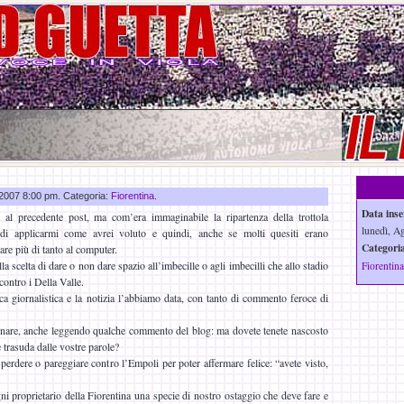
o 2007 8:00 pm. Categoria:
Fiorentina
.
Data inse
 al precedente post, ma com’era immaginabile la ripartenza della trottola
lunedì, A
di applicarmi come avrei voluto e quindi, anche se molti quesiti erano
Categoria
are più di tanto al computer.
lla scelta di dare o non dare spazio all’imbecille o agli imbecilli che allo stadio
Fiorentina
contro i Della Valle.
ica giornalistica e la notizia l’abbiamo data, con tanto di commento feroce di
are, anche leggendo qualche commento del blog: ma dovete tenete nascosto
e trasuda dalle vostre parole?
erdere o pareggiare contro l’Empoli per poter affermare felice: “avete visto,
ni proprietario della Fiorentina una specie di nostro ostaggio che deve fare e