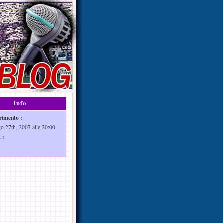
Info
rimento :
go 27th, 2007 alle 20:00
 :