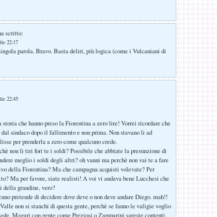
a scritto:
lle 22:17
singola parola. Bravo. Basta deliri, più logica (come i Vulcaniani di
:
lle 22:45
 storia che hanno preso la Fiorentina a zero lire! Vorrei ricordare che
i dal sindaco dopo il fallimento e non prima. Non stavano li ad
llisse per prenderla a zero come qualcuno crede.
è non li tiri fori te i soldi? Possibile che abbiate la presunzione di
dere meglio i soldi degli altri? oh vanni ma perchè non vai te a fare
rtivo della Fiorentina? Ma che campagna acquisti volevate? Per
tto? Ma per favore, siate realisti! A voi vi andava bene Lucchesi che
i della grandine, vero?
cuno pretende di decidere dove deve o non deve andare Diego. mah!!
Valle non si stanchi di questa gente, perchè se fanno le valigie voglio
ede. Magari con gente come Preziosi o Zamparini sareste contenti.