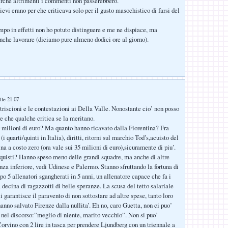
perché altrimenti i commenti non passerebbero.
evi erano per che criticava solo per il gusto masochistico di farsi del
empo in effetti non ho potuto distinguere e me ne dispiace, ma
nche lavorare (diciamo pure almeno dodici ore al giorno).
lle 21:07
striscioni e le contestazioni ai Della Valle. Nonostante cio’ non posso
e che qualche critica se la meritano.
milioni di euro? Ma quanto hanno ricavato dalla Fiorentina? Fra
(i quarti/quinti in Italia), diritti, ritorni sul marchio Tod’s,acuisto del
a a costo zero (ora vale sui 35 milioni di euro),sicuramente di piu’.
uisti? Hanno speso meno delle grandi squadre, ma anche di altre
nza inferiore, vedi Udinese e Palermo. Stanno sfruttando la fortuna di
po 5 allenatori sgangherati in 5 anni, un allenatore capace che fa i
 decina di ragazzotti di belle speranze. La scusa del tetto salariale
i garantisce il paravento di non sottostare ad altre spese, tanto loro
anno salvato Firenze dalla nullita’. Eh no, caro Guetta, non ci puo’
 nel discorso:”meglio di niente, marito vecchio”. Non si puo’
orvino con 2 lire in tasca per prendere Ljundberg con un triennale a