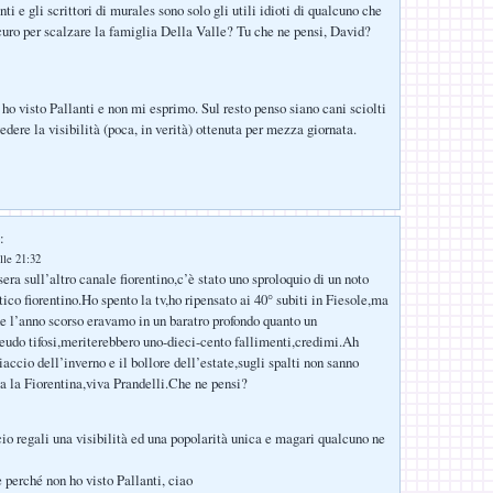
i e gli scrittori di murales sono solo gli utili idioti di qualcuno che
uro per scalzare la famiglia Della Valle? Tu che ne pensi, David?
o visto Pallanti e non mi esprimo. Sul resto penso siano cani sciolti
dere la visibilità (poca, in verità) ottenuta per mezza giornata.
:
lle 21:32
era sull’altro canale fiorentino,c’è stato uno sproloquio di un noto
ico fiorentino.Ho spento la tv,ho ripensato ai 40° subiti in Fiesole,ma
he l’anno scorso eravamo in un baratro profondo quanto un
eudo tifosi,meriterebbero uno-dieci-cento fallimenti,credimi.Ah
iaccio dell’inverno e il bollore dell’estate,sugli spalti non sanno
 la Fiorentina,viva Prandelli.Che ne pensi?
cio regali una visibilità ed una popolarità unica e magari qualcuno ne
 perché non ho visto Pallanti, ciao