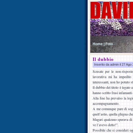
Home |
Foto
Il dubbio
Inserito da admin il 27 Ag
Scusate per le non-risposte
lavorativa mi ha impedito 
interessanti, non ho potuto st
Il dubbio del titolo è legato a
hanno scritto frasi infamanti 
Alla fine ha prevalso la log
accompagnamento.
A me comunque pare di sogn
quell’astio, quella ghigna ch
Magari qualcuno sperava di p
ve l’avevo detto!”.
Possibile che si consideri og