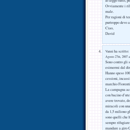
Io leggo tutto, 
Ovviamente i rili
male.
Per ragioni di t
purtroppo devo a
Ciao,
David
ha scritto:
Vanni
Agosto 27th, 2007 a
Sono contro gli 
esimermi dal dir
Hanno speso 100 
cessioni, incassi 
marchio Fiorentin
La campagna acq
con bacino d’ute
avere trovato, do
miracoli con una
da 1,5 miliono gl
sono quelli che h
sempre rifugiare
mandare a giro C