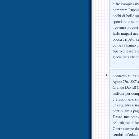
cifre complessive
comprare Lupol
cechi di belle s
spendere, e se no
avevano preven
farlo magari acc
bocca-, ripeto, s
come la hanno pr
Spero di essere 
giornalisti che 
ha s
Leonardo M.
Agosto 27th, 2007 a
Grande David! Ce
milioni per comp
c’erano meno sol
una squadra e un
continuare a paga
David, una nota 
nel tifo, ma allo
Controcampo dove 
sembri un’educan