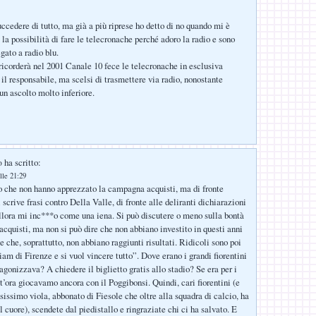
uccedere di tutto, ma già a più riprese ho detto di no quando mi è
 la possibilità di fare le telecronache perché adoro la radio e sono
gato a radio blu.
corderà nel 2001 Canale 10 fece le telecronache in esclusiva
 il responsabile, ma scelsi di trasmettere via radio, nonostante
un ascolto molto inferiore.
ha scritto:
o
lle 21:29
ro che non hanno apprezzato la campagna acquisti, ma di fronte
i scrive frasi contro Della Valle, di fronte alle deliranti dichiarazioni
 allora mi inc***o come una iena. Si può discutere o meno sulla bontà
cquisti, ma non si può dire che non abbiano investito in questi anni
e che, soprattutto, non abbiano raggiunti risultati. Ridicoli sono poi
iam di Firenze e si vuol vincere tutto”. Dove erano i grandi fiorentini
agonizzava? A chiedere il biglietto gratis allo stadio? Se era per i
st’ora giocavamo ancora con il Poggibonsi. Quindi, cari fiorentini (e
osissimo viola, abbonato di Fiesole che oltre alla squadra di calcio, ha
l cuore), scendete dal piedistallo e ringraziate chi ci ha salvato. E