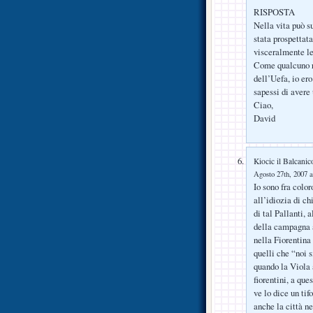
RISPOSTA
Nella vita può s
stata prospettata
visceralmente le
Come qualcuno ri
dell’Uefa, io ero
sapessi di avere 
Ciao,
David
Kiocic il Balcanic
Agosto 27th, 2007 a
Io sono fra colo
all’idiozia di ch
di tal Pallanti,
della campagna a
nella Fiorentina 
quelli che “noi s
quando la Viola 
fiorentini, a que
ve lo dice un tif
anche la città ne