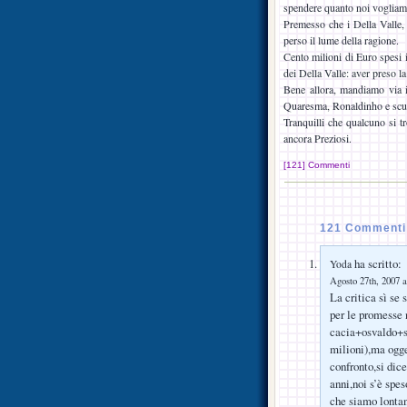
spendere quanto noi voglia
Premesso che i Della Valle, 
perso il lume della ragione.
Cento milioni di Euro spesi 
dei Della Valle: aver preso l
Bene allora, mandiamo via i
Quaresma, Ronaldinho e scu
Tranquilli che qualcuno si tr
ancora Preziosi.
[121] Commenti
121 Commenti 
ha scritto:
Yoda
Agosto 27th, 2007 a
La critica sì se
per le promesse 
cacia+osvaldo+s
milioni),ma ogge
confronto,si dic
anni,noi s’è spes
che siamo lontan