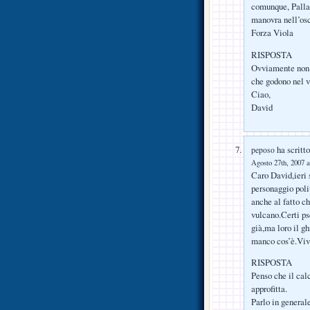
comunque, Pallant
manovra nell’osc
Forza Viola
RISPOSTA
Ovviamente non h
che godono nel ve
Ciao,
David
ha scritto
peposo
Agosto 27th, 2007 a
Caro David,ieri s
personaggio polit
anche al fatto c
vulcano.Certi ps
già,ma loro il gh
manco cos’è.Viva
RISPOSTA
Penso che il cal
approfitta.
Parlo in generale