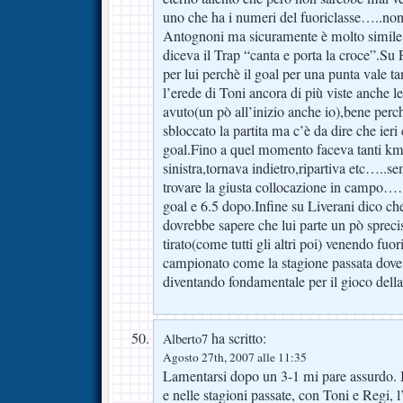
uno che ha i numeri del fuoriclasse…..non 
Antognoni ma sicuramente è molto simile
diceva il Trap “canta e porta la croce”.Su 
per lui perchè il goal per una punta vale ta
l’erede di Toni ancora di più viste anche l
avuto(un pò all’inizio anche io),bene perch
sbloccato la partita ma c’è da dire che ieri 
goal.Fino a quel momento faceva tanti km
sinistra,tornava indietro,ripartiva etc…..s
trovare la giusta collocazione in campo…
goal e 6.5 dopo.Infine su Liverani dico ch
dovrebbe sapere che lui parte un pò spreci
tirato(come tutti gli altri poi) venendo fuo
campionato come la stagione passata dove 
diventando fondamentale per il gioco della
ha scritto:
Alberto7
Agosto 27th, 2007 alle 11:35
Lamentarsi dopo un 3-1 mi pare assurdo. I
e nelle stagioni passate, con Toni e Regi, 