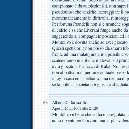
campionato è da autolesionisti, non saprei
pseudotifosi che anzichè incoraggiare il pr
momentaneamente in difficoltà, rumoreggi
Per fortuna Prandelli non si è neanche sogn
di calcio e sa che Liverani funge anche da
suggerendo ai compagni le posizioni ed i m
Montolivo è dovuta anche ad aver giocato m
Questi spettatori ( non posso chiamarli tifos
fronte ad una malaugurata ma possibile sco
scateneranno in critiche malevoli sul pri
avrà giocato all’ altezza di Kakà. Non esa
non abbattiamoci per un eventuale passo f
in ogni caso ed aspettiamo una decina di p
se la politica societaria è giusta o sbagliata
ha scritto:
Alberto C.
Agosto 26th, 2007 alle 21:29
Montolivo è bene che si dia una regolata: 
anno diventi per Corvino una… plusvalen