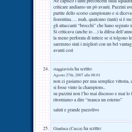
Nè capisco i tanti preconcetti sulla squadr
criticare andiamo un pò avanti. Pazzini av
partite dello scorso campionato e si dicev
fiorentina…. mah, qualcuno (tanti) si è mo
gli attaccanti “brocchi” che hano segnato in
Si criticava (anche io…) la difesa dell’anno
la meno perforata di tutte(e se si tolgono l
saremmo stati i migliori con un bel vanta
avanti così
ha scritto:
staggiaviola
Agosto 27th, 2007 alle 08:01
non ci gasiamo per una semplice vittoria, e
si fosse vinto la champions..
su pazzini non l’ho mai discusso e mai lo
ritorniamo a dire “manca un esterno”
saluti e grande pazzolivo
ha scritto:
Gianluca (Cucca)