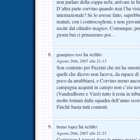
non parlare della coppa uefa; arrivare in 
D’altra parte corvino quando mai l’ha vis
internazionale? Se lo avesse fatto, saprebb
maturi, con i controcoglioni, e non giov
uscite dal cilindro magico. Comunque, per 
giorni bui ci penseremo poi…
ha scritto:
giampiero tosi
Agosto 26th, 2007 alle 21:13
Son contento per Pazzini che mi ha smenti
quelli che dicevo non faceva, da rapace di
poco da arrabbiarsi, e Corvino meno anco
campagna acquisti in campo non c’era nes
(VandenBorre e Vieri) tutto il resta in tri
molto lontani dalla squadra dell’anno sco
Finchè basta tutti contenti.
ha scritto:
bruno lopez
Agosto 26th, 2007 alle 21:23
Contestare Liverani dopo la prima mezz’ o