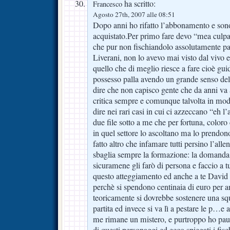
ha scritto:
Francesco
Agosto 27th, 2007 alle 08:51
Dopo anni ho rifatto l’abbonamento e sono
acquistato.Per primo fare devo “mea culpa
che pur non fischiandolo assolutamente pa
Liverani, non lo avevo mai visto dal vivo e
quello che di meglio riesce a fare cioè guid
possesso palla avendo un grande senso del
dire che non capisco gente che da anni va all
critica sempre e comunque talvolta in modo
dire nei rari casi in cui ci azzeccano “eh l
due file sotto a me che per fortuna, coloro
in quel settore lo ascoltano ma lo prendono
fatto altro che infamare tutti persino l’all
sbaglia sempre la formazione: la domanda
sicuramene gli farò di persona e faccio a t
questo atteggiamento ed anche a te David p
perchè si spendono centinaia di euro per 
teoricamente si dovrebbe sostenere una sq
partita ed invece si va lì a pestare le p…e 
me rimane un mistero, e purtroppo ho paur