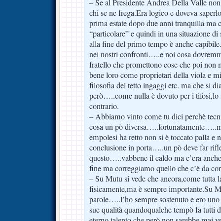
– Se al Presidente Andrea Della Valle non
chi se ne frega.Era logico e doveva saperl
prima estate dopo due anni tranquilla ma
“particolare” e quindi in una situazione di 
alla fine del primo tempo è anche capibile.
nei nostri confronti…..e noi cosa dovremmo 
fratello che promettono cose che poi no
bene loro come proprietari della viola e mi
filosofia del tetto ingaggi etc. ma che si 
però…..come nulla è dovuto per i tifosi,lo 
contrario.
– Abbiamo vinto come tu dici perchè tec
cosa un pò diversa…..fortunatamente…..ma 
empolesi ha retto non si è toccato palla e 
conclusione in porta…..un pò deve far rifl
questo…..vabbene il caldo ma c’era anche 
fine ma correggiamo quello che c’è da cor
– Su Mutu si vede che ancora,come tutta l
fisicamente,ma è sempre importante.Su M
parole…..l’ho sempre sostenuto e ero uno
sue qualità quandoqualche tempò fa tutti d
eterno talento che però non sarebbe mai