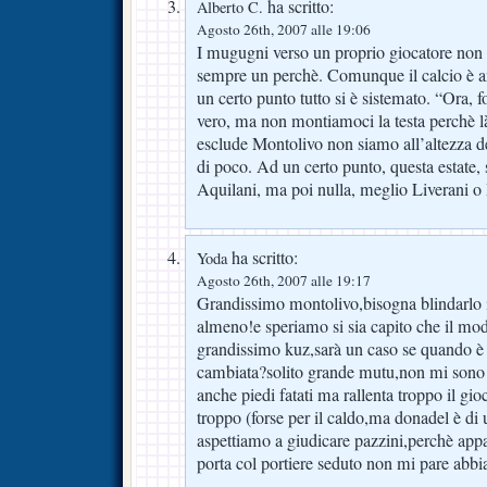
ha scritto:
Alberto C.
Agosto 26th, 2007 alle 19:06
I mugugni verso un proprio giocatore non 
sempre un perchè. Comunque il calcio è an
un certo punto tutto si è sistemato. “Ora, 
vero, ma non montiamoci la testa perchè l
esclude Montolivo non siamo all’altezza de
di poco. Ad un certo punto, questa estate, 
Aquilani, ma poi nulla, meglio Liverani o
ha scritto:
Yoda
Agosto 26th, 2007 alle 19:17
Grandissimo montolivo,bisogna blindarlo in
almeno!e speriamo si sia capito che il mo
grandissimo kuz,sarà un caso se quando è en
cambiata?solito grande mutu,non mi sono p
anche piedi fatati ma rallenta troppo il gi
troppo (forse per il caldo,ma donadel è di
aspettiamo a giudicare pazzini,perchè appa
porta col portiere seduto non mi pare abb