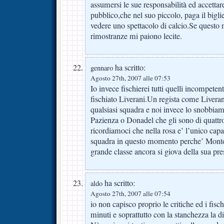
assumersi le sue responsabilità ed accettar
pubblico,che nel suo piccolo, paga il biglie
vedere uno spettacolo di calcio.Se questo n
rimostranze mi paiono lecite.
ha scritto:
gennaro
Agosto 27th, 2007 alle 07:53
Io invece fischierei tutti quelli incompeten
fischiato Liverani.Un regista come Liverani
qualsiasi squadra e noi invece lo snobbia
Pazienza o Donadel che gli sono di quattro
ricordiamoci che nella rosa e’ l’unico cap
squadra in questo momento perche’ Montol
grande classe ancora si giova della sua pre
ha scritto:
aldo
Agosto 27th, 2007 alle 07:54
io non capisco proprio le critiche ed i fisc
minuti e soprattutto con la stanchezza la di