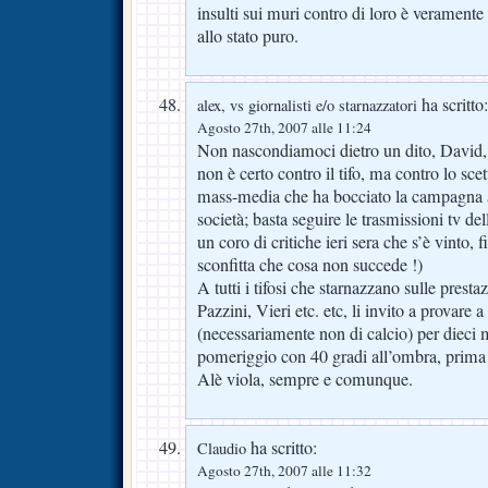
insulti sui muri contro di loro è verament
allo stato puro.
ha scritto:
alex, vs giornalisti e/o starnazzatori
Agosto 27th, 2007 alle 11:24
Non nascondiamoci dietro un dito, David, 
non è certo contro il tifo, ma contro lo sce
mass-media che ha bocciato la campagna ac
società; basta seguire le trasmissioni tv dell
un coro di critiche ieri sera che s’è vinto,
sconfitta che cosa non succede !)
A tutti i tifosi che starnazzano sulle presta
Pazzini, Vieri etc. etc, li invito a provare
(necessariamente non di calcio) per dieci m
pomeriggio con 40 gradi all’ombra, prima d
Alè viola, sempre e comunque.
ha scritto:
Claudio
Agosto 27th, 2007 alle 11:32