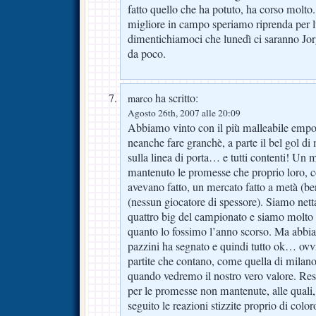
fatto quello che ha potuto, ha corso molt
migliore in campo speriamo riprenda per l
dimentichiamoci che lunedì ci saranno Jo
da poco.
ha scritto:
marco
Agosto 26th, 2007 alle 20:09
Abbiamo vinto con il più malleabile empol
neanche fare granchè, a parte il bel gol di
sulla linea di porta… e tutti contenti! Un
mantenuto le promesse che proprio loro, co
avevano fatto, un mercato fatto a metà (ben
(nessun giocatore di spessore). Siamo nett
quattro big del campionato e siamo molto p
quanto lo fossimo l’anno scorso. Ma abbia
pazzini ha segnato e quindi tutto ok… ovvi
partite che contano, come quella di milano
quando vedremo il nostro vero valore. Re
per le promesse non mantenute, alle quali,
seguito le reazioni stizzite proprio di colo