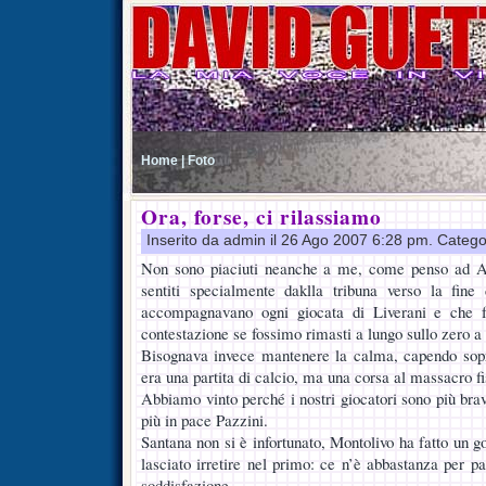
Home |
Foto
Ora, forse, ci rilassiamo
Inserito da admin il 26 Ago 2007 6:28 pm. Catego
Non sono piaciuti neanche a me, come penso ad A
sentiti specialmente daklla tribuna verso la fin
accompagnavano ogni giocata di Liverani e che f
contestazione se fossimo rimasti a lungo sullo zero a
Bisognava invece mantenere la calma, capendo sopra
era una partita di calcio, ma una corsa al massacro fi
Abbiamo vinto perché i nostri giocatori sono più bra
più in pace Pazzini.
Santana non si è infortunato, Montolivo ha fatto un go
lasciato irretire nel primo: ce n’è abbastanza per p
soddisfazione.