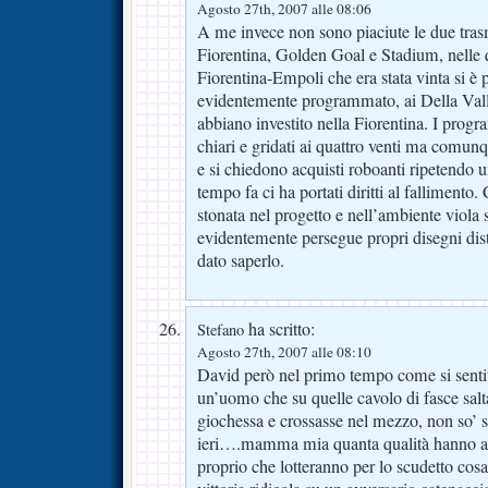
Agosto 27th, 2007 alle 08:06
A me invece non sono piaciute le due trasm
Fiorentina, Golden Goal e Stadium, nelle q
Fiorentina-Empoli che era stata vinta si è 
evidentemente programmato, ai Della Valle 
abbiano investito nella Fiorentina. I prog
chiari e gridati ai quattro venti ma comunqu
e si chiedono acquisti roboanti ripetendo 
tempo fa ci ha portati diritti al fallimento
stonata nel progetto e nell’ambiente viola s
evidentemente persegue propri disegni dist
dato saperlo.
ha scritto:
Stefano
Agosto 27th, 2007 alle 08:10
David però nel primo tempo come si senti
un’uomo che su quelle cavolo di fasce sal
giochessa e crossasse nel mezzo, non so’ 
ieri….mamma mia quanta qualità hanno an
proprio che lotteranno per lo scudetto cosa