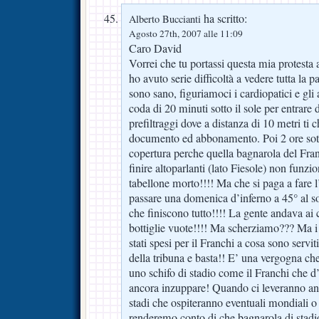
ha scritto:
Alberto Buccianti
Agosto 27th, 2007 alle 11:09
Caro David
Vorrei che tu portassi questa mia protesta a
ho avuto serie difficoltà a vedere tutta la p
sono sano, figuriamoci i cardiopatici e gl
coda di 20 minuti sotto il sole per entrare 
prefiltraggi dove a distanza di 10 metri ti 
documento ed abbonamento. Poi 2 ore sott
copertura perche quella bagnarola del Fran
finire altoparlanti (lato Fiesole) non funzi
tabellone morto!!!! Ma che si paga a fare
passare una domenica d’inferno a 45° al sol
che finiscono tutto!!!! La gente andava ai 
bottiglie vuote!!!! Ma scherziamo??? Ma 
stati spesi per il Franchi a cosa sono servi
della tribuna e basta!! E’ una vergogna ch
uno schifo di stadio come il Franchi che d’
ancora inzuppare! Quando ci leveranno anch
stadi che ospiteranno eventuali mondiali o 
renderemo conto di che bagnarola di stadi