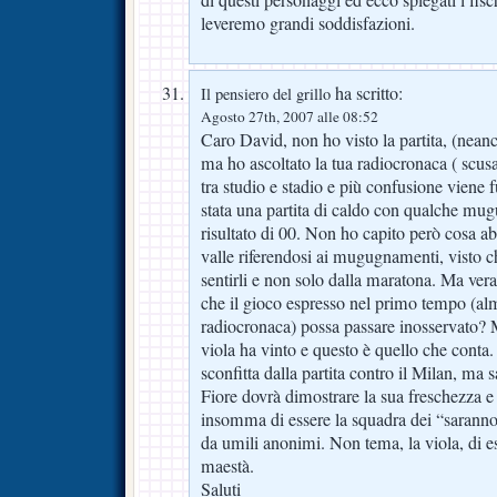
di questi personaggi ed ecco spiegati i fis
leveremo grandi soddisfazioni.
ha scritto:
Il pensiero del grillo
Agosto 27th, 2007 alle 08:52
Caro David, non ho visto la partita, (neanc
ma ho ascoltato la tua radiocronaca ( scus
tra studio e stadio e più confusione viene f
stata una partita di caldo con qualche mu
risultato di 00. Non ho capito però cosa a
valle riferendosi ai mugugnamenti, visto c
sentirli e non solo dalla maratona. Ma ver
che il gioco espresso nel primo tempo (al
radiocronaca) possa passare inosservato
viola ha vinto e questo è quello che conta
sconfitta dalla partita contro il Milan, ma
Fiore dovrà dimostrare la sua freschezza e
insomma di essere la squadra dei “saranno
da umili anonimi. Non tema, la viola, di es
maestà.
Saluti