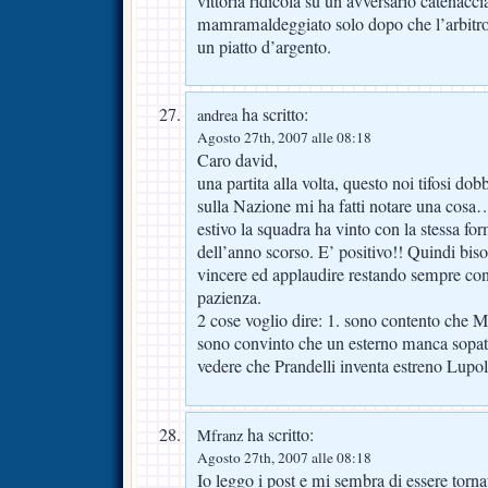
vittoria ridicola su un avversario catenacc
mamramaldeggiato solo dopo che l’arbitro g
un piatto d’argento.
ha scritto:
andrea
Agosto 27th, 2007 alle 08:18
Caro david,
una partita alla volta, questo noi tifosi d
sulla Nazione mi ha fatti notare una cosa
estivo la squadra ha vinto con la stessa f
dell’anno scorso. E’ positivo!! Quindi bisog
vincere ed applaudire restando sempre con 
pazienza.
2 cose voglio dire: 1. sono contento che M
sono convinto che un esterno manca sopa
vedere che Prandelli inventa estreno Lupol
ha scritto:
Mfranz
Agosto 27th, 2007 alle 08:18
Io leggo i post e mi sembra di essere torn