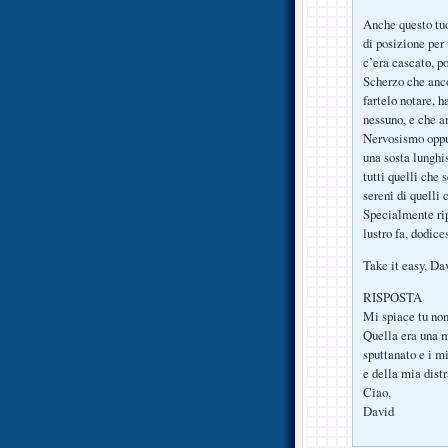
Anche questo tuo 
di posizione per
c’era cascato, p
Scherzo che anco
fartelo notare, h
nessuno, e che an
Nervosismo oppur
una sosta lunghis
tutti quelli che
sereni di quelli 
Specialmente rip
lustro fa, dodi
Take it easy, Da
RISPOSTA
Mi spiace tu non
Quella era una m
sputtanato e i mi
e della mia dist
Ciao,
David