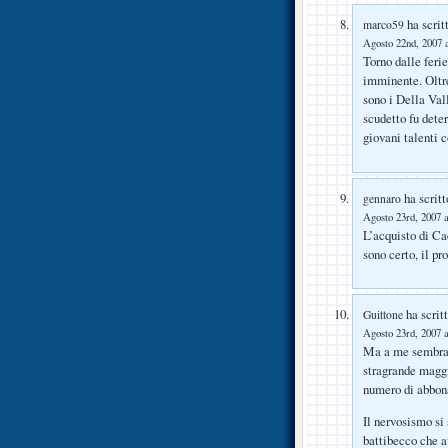
ha scrit
marco59
Agosto 22nd, 2007 a
Torno dalle ferie
imminente. Oltre
sono i Della Vall
scudetto fu dete
giovani talenti 
ha scritt
gennaro
Agosto 23rd, 2007 a
L’acquisto di Cac
sono certo, il p
ha scritt
Guittone
Agosto 23rd, 2007 a
Ma a me sembra c
stragrande maggio
numero di abbona
Il nervosismo si
battibecco che av