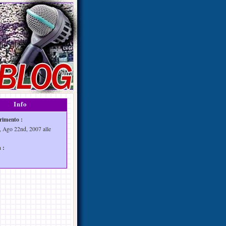
Info
rimento :
, Ago 22nd, 2007 alle
 :