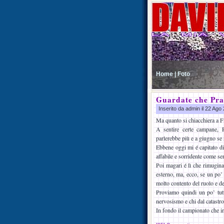
Home |
Foto
Guardate che Pran
Inserito da admin il 22 Ag
Ma quanto si chiacchiera a F
A sentire certe campane, 
parlerebbe più e a giugno se
Ebbene oggi mi é capitato di 
affabile e sorridente come s
Poi magari é lì che rimugina
esterno, ma, ecco, se un po’
molto contento del ruolo e d
Proviamo quindi un po’ tutti
nervosismo e chi dal catastr
In fondo il campionato che ini