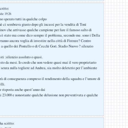
critto:
lle 19:26
o sperato tutti in qualche colpo
è ci sembrava giusto dopo gli incassi per la vendita di Toni
nov che arrivasse qualche campione per fare il famoso salto di
n è stato ma come dico sempre il problema, secondo me. sono i Della
ranno ancora voglia di investire nella città di Firenze? Centro
 a quello dei Pontello o di Cecchi Gori. Stadio Nuovo ? silenzio
i :silenzio assoluto o quasi.
isto da mesi. Io credo che non vedere quasi mai il vero proprietario
, senza nulla togliere ad Andrea, sia molto deleterio per l’ambiente
errà di conseguenza compreso il rendimento della squadra e l’umore di
lli.
e risposta anche quest’anno dai
si 23.000 e nonostante qualche delusione non preventivata e qualche
ha scritto: