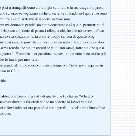
post a tranquillizzare chi era già serafico, o la tua esagerata presa
 uno scherzo se vogliamo anche divertente in fondo, nel quale nessuno
otrebbe essere sintomo di un certo nervosismo.
ra mi domando perché sia stato censurato e al quale, permettimi di
ai risposto con tanto di pesanti offese a chi, invece non aveva offeso
zi aveva spezzato l’aria a volte troppo seriosa di questo blog.
e ansia anche giustificata per il campionato che sta iniziando dopo
sima (credo che sia un record negli ultimi anni), fatto sta che quasi
 seguono la Fiorentina per passione in questo momento sono molto più
che lo fanno per mestiere.
ensando all’anno scorso di questi tempi o all’inverno di appena un
cesimi in C2…
vide.
 abbia compreso la gravità di quello che tu chiemi “scherzo”.
anovra diretta a far credere che un addetto ai lavori venisse
ei rilievi rabbiosi era perché si era approfittato della mia buonafede
razione.