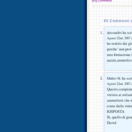
[85] Commenti
85 Commenti su
ha scri
alessandro
Agosto 22nd, 2007 a
ho sentito dai g
perche’ non prov
mia formazione i
natale,montolivo
ha scri
Matteo M.
Agosto 22nd, 2007 a
Questo campiona
vietata ai milan
ammettere che no
come darla vint
RISPOSTA
Sì, quello di ge
David