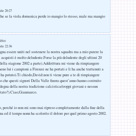
:
lle 20:27
che se la viola domenica perde io mangio lo stesso, male ma mangio
itto:
lle 22:36
na essere uniti nel sostenere la nostra squadra ma a mio parere la
acquisti è molto deludente.Forse la più deludente degli ultimi 20
della stagione 2002 a parte).Addirittura mi viene da rimpiangere
no lui i campioni a Firenze ne ha portati e li ha anche trattenuti a
 ha potuto).Ti chiedo,David:non ti viene pure a te di rimpiangere
o che questi signori Della Valle finora quest’anno hanno costruito
degna della nostra tradizione calcistica(troppi giovani e nessun
tato?).Ciao,Gianmarco.
no, perché io non mi sono mai ripreso completamente dalla fine della
na ed il tempo nonn ha scolorito il dolore per quel primo agosto 2002.