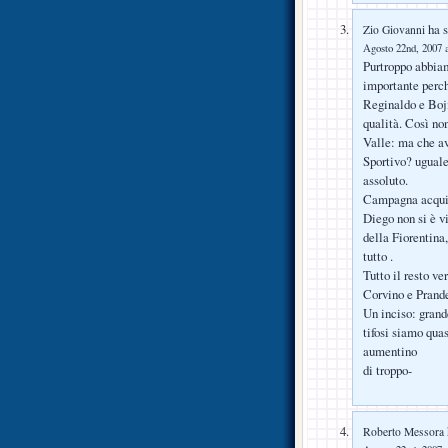
ha s
Zio Giovanni
Agosto 22nd, 2007 a
Purtroppo abbiam
importante perch
Reginaldo e Boji
qualità. Così no
Valle: ma che av
Sportivo? uguale
assoluto.
Campagna acquist
Diego non si è v
della Fiorentina
tutto .
Tutto il resto v
Corvino e Prande
Un inciso: grand
tifosi siamo qua
aumentino
di troppo-
Roberto Messora