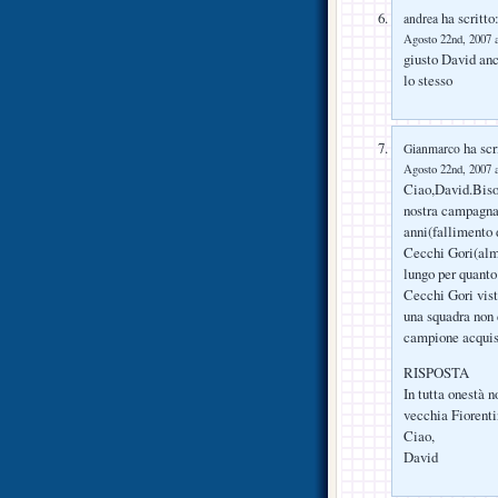
ha scritto
andrea
Agosto 22nd, 2007 a
giusto David an
lo stesso
ha scr
Gianmarco
Agosto 22nd, 2007 a
Ciao,David.Bisog
nostra campagna 
anni(fallimento 
Cecchi Gori(alme
lungo per quanto
Cecchi Gori vist
una squadra non 
campione acquis
RISPOSTA
In tutta onestà 
vecchia Fiorenti
Ciao,
David