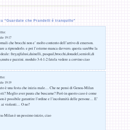
 “Guardate che Prandelli é tranquillo”
tto:
lle 19:17
iornali che brocchi non e’ molto contento dell’arrivo di emerson.
are a riprenderlo. e poi l’esterno manca davvero. questa sarebbe la
deale: frey,ujfalusi,dainelli, pasqual,brocchi,donadel,semioli,di
,mutu e pazzini. modulo 3-4-1-2 fatela vedere a corvino ciao
tto:
lle 19:19
to è una festa che inizia male… Che ne pensi di Genoa-Milan
isti? Meglio aver paura che buscarne? Però in questo caso è come
n è possibile garantire l’ordine e l’incolumità delle persone… E’
a ai violenti… O no?
noa-Milan è un pessimo inizio, ciao