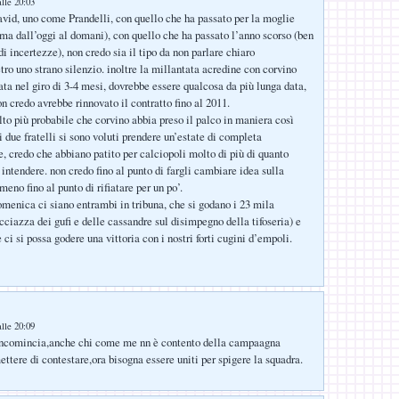
lle 20:03
id, uno come Prandelli, con quello che ha passato per la moglie
ma dall’oggi al domani), con quello che ha passato l’anno scorso (ben
di incertezze), non credo sia il tipo da non parlare chiaro
tro uno strano silenzio. inoltre la millantata acredine con corvino
ata nel giro di 3-4 mesi, dovrebbe essere qualcosa da più lunga data,
n credo avrebbe rinnovato il contratto fino al 2011.
to più probabile che corvino abbia preso il palco in maniera così
 due fratelli si sono voluti prendere un’estate di completa
e, credo che abbiano patito per calciopoli molto di più di quanto
intendere. non credo fino al punto di fargli cambiare idea sulla
meno fino al punto di rifiatare per un po’.
omenica ci siano entrambi in tribuna, che si godano i 23 mila
cciazza dei gufi e delle cassandre sul disimpegno della tifoseria) e
 ci si possa godere una vittoria con i nostri forti cugini d’empoli.
lle 20:09
 incomincia,anche chi come me nn è contento della campaagna
ttere di contestare,ora bisogna essere uniti per spigere la squadra.