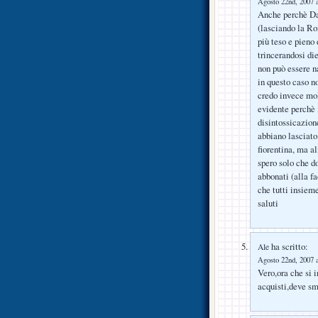
Agosto 22nd, 2007 a
Anche perchè Dav
(lasciando la Ro
più teso e pieno 
trincerandosi die
non può essere n
in questo caso no
credo invece mol
evidente perchè i
disintossicazion
abbiano lasciato 
fiorentina, ma al
spero solo che d
abbonati (alla fa
che tutti insieme
saluti
ha scritto:
Ale
Agosto 22nd, 2007 a
Vero,ora che si
acquisti,deve sme