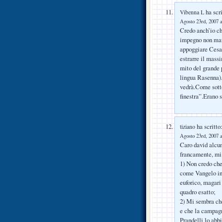
ha scri
Vibenna L
Agosto 23rd, 2007 a
Credo anch’io ch
impegno non mant
appoggiare Cesar
estrarre il mass
mito del grande
lingua Rasenna)
vedrà.Come sotto
finestra”.Erano s
ha scritto
tiziano
Agosto 23rd, 2007 a
Caro david alcun
francamente, mi
1) Non credo che 
come Vangelo in 
euforico, magari
quadro esatto;
2) Mi sembra ch
e che la campagn
Prandelli lo abbi