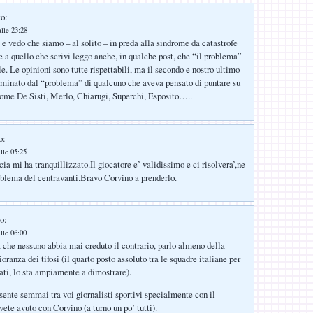
to:
lle 23:28
 e vedo che siamo – al solito – in preda alla sindrome da catastrofe
 a quello che scrivi leggo anche, in qualche post, che “il problema”
e. Le opinioni sono tutte rispettabili, ma il secondo e nostro ultimo
rminato dal “problema” di qualcuno che aveva pensato di puntare su
come De Sisti, Merlo, Chiarugi, Superchi, Esposito…..
o:
lle 05:25
ia mi ha tranquillizzato.Il giocatore e’ validissimo e ci risolvera’,ne
roblema del centravanti.Bravo Corvino a prenderlo.
o:
lle 06:00
he nessuno abbia mai creduto il contrario, parlo almeno della
ranza dei tifosi (il quarto posto assoluto tra le squadre italiane per
ti, lo sta ampiamente a dimostrare).
 sente semmai tra voi giornalisti sportivi specialmente con il
ete avuto con Corvino (a turno un po’ tutti).