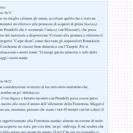
tto:
lle 08:33
e sia meglio calmare gli animi, accettare quello che é stato un
enuto( mi riferisco alle promesse di acquisti di prima fascia),e
e Prandelli che é veramente l’unico,( con Mazzarri), che possa
imo dal materiale a disposizione.Viviamo alla giornata e sfatiamo il
 progetto.”Carpe diem”,come dicevano gli imperialisti Rumeks(in
.Cerchiamo di vincere bene domenica con l’Empoli .Poi si
lineavano i nostri nonni:”O mangi questa minestra o salti dalla
aggi i nostri nonni.
:
lle 08:52
e considerazioni in merito al tuo articoleto mattutino che,
 sembra un po’ deboluccio.
il tuo fugace e fortuito incontro con Prandelli possa essere preso
merito allo stato d’animo dell’allenatore della Fiorentina. Magari è
 no ma, insomma, pensare che siano i tuoi 65 minuti con lui a darci il
e oggettivamente alla Fiorentina manhci almeno un esterno di ruolo
a acquista sia stata, per così dire, un po’ ondivaga. E mi sembra che
a fatto notare per quanto ha potuto. O no? Che poi sia tranqullo ci