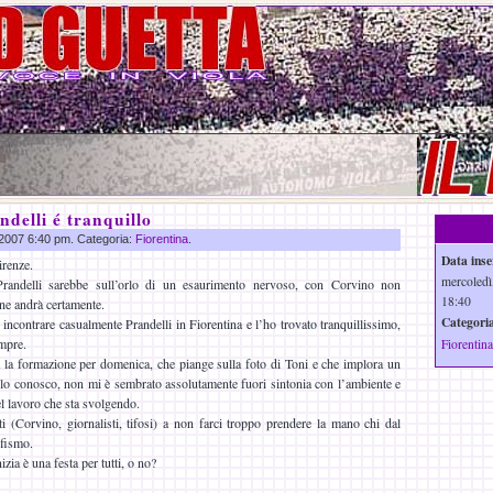
delli é tranquillo
o 2007 6:40 pm. Categoria:
Fiorentina
.
Data inse
irenze.
mercoledì
Prandelli sarebbe sull’orlo di un esaurimento nervoso, con Corvino non
18:40
 ne andrà certamente.
Categoria
incontrare casualmente Prandelli in Fiorentina e l’ho trovato tranquillissimo,
empre.
Fiorentina
 la formazione per domenica, che piange sulla foto di Toni e che implora un
 lo conosco, non mi è sembrato assolutamente fuori sintonia con l’ambiente e
el lavoro che sta svolgendo.
 (Corvino, giornalisti, tifosi) a non farci troppo prendere la mano chi dal
ofismo.
zia è una festa per tutti, o no?